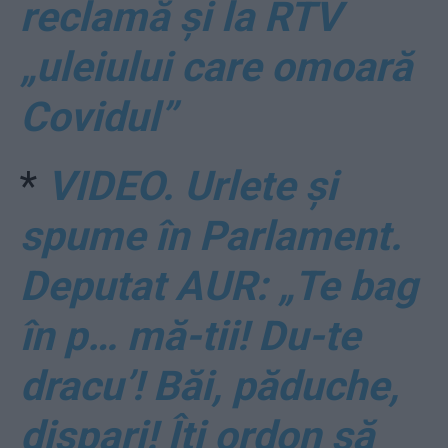
reclamă și la RTV
„uleiului care omoară
Covidul”
*
VIDEO. Urlete și
spume în Parlament.
Deputat AUR: „Te bag
în p… mă-tii! Du-te
dracu’! Băi, păduche,
dispari! Îți ordon să