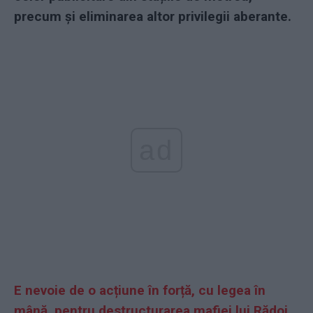
precum și eliminarea altor privilegii aberante.
ad
E nevoie de o acțiune în forță, cu legea în
mână, pentru destructurarea mafiei lui Rădoi,