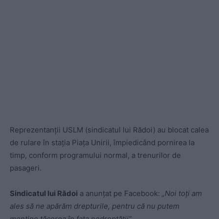
Reprezentanţii USLM (sindicatul lui Rădoi) au blocat calea
de rulare în staţia Piaţa Unirii, împiedicând pornirea la
timp, conform programului normal, a trenurilor de
pasageri.
Sindicatul lui Rădoi
a anunțat pe Facebook:
„Noi toți am
ales să ne apărăm drepturile, pentru că nu putem
menţine tăcerea în faţa nedreptăţii”.