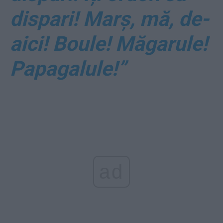
dispari! Marș, mă, de-
aici! Boule! Măgarule!
Papagalule!”
ad