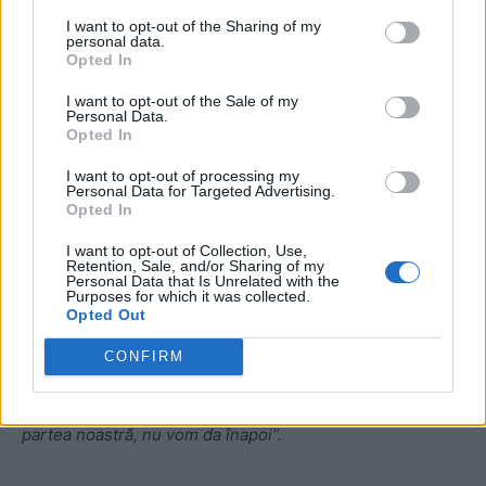
Și ministrul Transporturilor, Cătălin Drulă, a reacționat de
I want to opt-out of the Sharing of my
dimineață, tot prin intermediul unei comunicări pe
personal data.
Opted In
Facebook.
I want to opt-out of the Sale of my
Personal Data.
„Când interese mafiote sunt amenințate, o mână de
Opted In
oameni se agită pentru păstrarea unor privilegii și
I want to opt-out of processing my
sinecuri”,
a scris ministrul.
Personal Data for Targeted Advertising.
Opted In
„Miza o reprezintă afacerile oneroase cu închirierea de
I want to opt-out of Collection, Use,
spații comerciale. (…) O firmă, un sindicat vor neapărat să
Retention, Sale, and/or Sharing of my
Personal Data that Is Unrelated with the
căpușeze Metrorex în liniște, în continuare”,
a punctat
Purposes for which it was collected.
Opted Out
Cătălin Drulă.
CONFIRM
Acesta le mulțumește
„oamenilor onești care lucrează la
metrou”
și spune că nu va ceda șantajului:
„Cu legea de
partea noastră, nu vom da înapoi”.