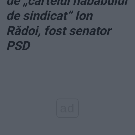
de „cartelul nababului
de sindicat” Ion
Rădoi, fost senator
PSD
ad