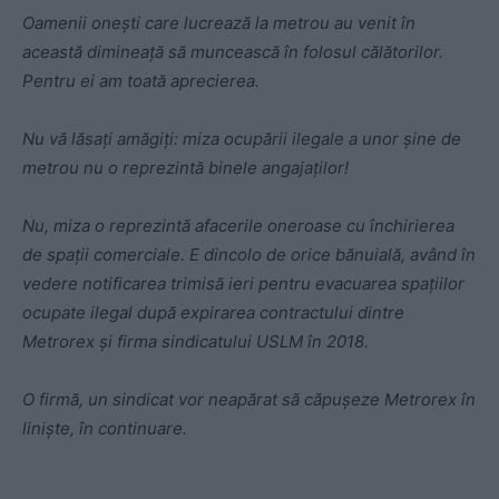
Oamenii onești care lucrează la metrou au venit în
această dimineață să muncească în folosul călătorilor.
Pentru ei am toată aprecierea.
Nu vă lăsați amăgiți: miza ocupării ilegale a unor șine de
metrou nu o reprezintă binele angajaților!
Nu, miza o reprezintă afacerile oneroase cu închirierea
de spații comerciale. E dincolo de orice bănuială, având în
vedere notificarea trimisă ieri pentru evacuarea spațiilor
ocupate ilegal după expirarea contractului dintre
Metrorex și firma sindicatului USLM în 2018.
O firmă, un sindicat vor neapărat să căpușeze Metrorex în
liniște, în continuare.