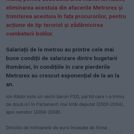
eliminarea acestuia din afacerile Metrorex și
trimiterea acestuia în fața procurorilor, pentru
acțiune de tip terorist și zădărnicirea
combaterii bolilor.
Salariații de la metrou au printre cele mai
bune condiții de salarizare dintre bugetarii
României, în condițiile în care pierderile
Metrorex au crescut exponențial de la an la
an.
Ion Rădoi este un vechi baron PSD, partid care l-a trimis
de două ori în Parlament: mai întâi deputat (2000-2004),
apoi senator (2004-2008).
Dincolo de milioanele de euro încasate de firma