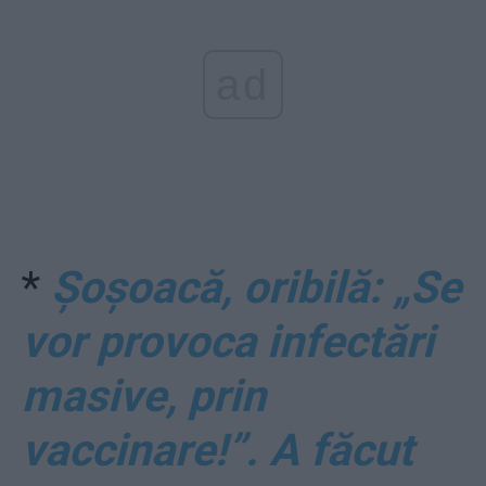
ad
*
Șoșoacă, oribilă: „Se
vor provoca infectări
masive, prin
vaccinare!”. A făcut