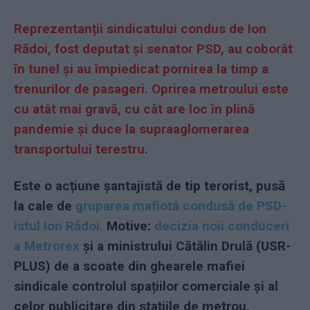
R
eprezentanții sindicatului
condus de Ion
Rădoi, fost deputat și senator PSD,
au coborât
în tunel
și au împiedicat pornirea la timp
a
trenurilor de pasageri. Oprirea metroului este
cu atât mai gravă, cu cât are loc în plină
pandemie și duce la supraaglomerarea
transportului terestru.
Este o acțiune șantajistă de tip terorist, pusă
la cale de
gruparea mafiotă condusă de PSD-
istul Ion Rădoi.
Motive:
decizia noii conduceri
a Metrorex
și a ministrului Cătălin Drulă (USR-
PLUS) de a scoate din ghearele mafiei
sindicale controlul spațiilor comerciale și al
celor publicitare din stațiile de metrou,