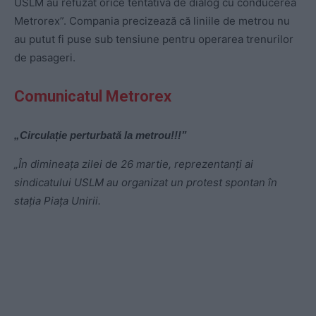
USLM au refuzat orice tentativă de dialog cu conducerea
Metrorex”. Compania precizează că liniile de metrou nu
au putut fi puse sub tensiune pentru operarea trenurilor
de pasageri.
Comunicatul Metrorex
„Circulație perturbată la metrou!!!”
„În dimineața zilei de 26 martie, reprezentanți ai
sindicatului USLM au organizat un protest spontan în
stația Piața Unirii.