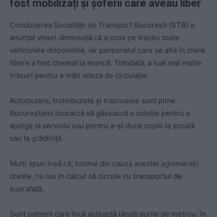
fost mobilizați și șoferii care aveau liber
Conducerea Societății de Transport București (STB) a
anunțat vineri dimineață că a scos pe traseu toate
vehiculele disponibile, iar personalul care se afla în zilele
libere a fost chemat la muncă. Totodată, a luat mai multe
măsuri pentru a mări viteza de circulație.
Autobuzele, troleibuzele și tramvaiele sunt pline.
Bucureștenii încearcă să găsească o soluție pentru a
ajunge la serviciu sau pentru a-și duce copiii la școală
sau la grădiniță.
Mulți spun însă că, tocmai din cauza acestei aglomerații
create, nu iau în calcul să circule cu transportul de
suprafață.
Sunt oameni care încă așteaptă lângă gurile de metrou, în