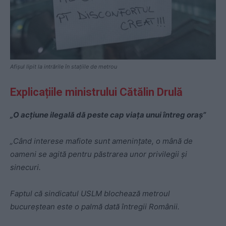
Afișul lipit la intrările în stațiile de metrou
Explicațiile ministrului Cătălin Drulă
„O acțiune ilegală dă peste cap viața unui întreg oraș”
„Când interese mafiote sunt amenințate, o mână de
oameni se agită pentru păstrarea unor privilegii și
sinecuri.
Faptul că sindicatul USLM blochează metroul
bucureștean este o palmă dată întregii Românii.