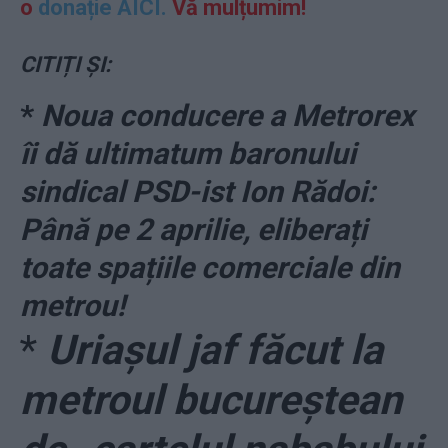
o
donație AICI.
Vă mulțumim!
CITIȚI ȘI:
*
Noua conducere a Metrorex
îi dă ultimatum baronului
sindical PSD-ist Ion Rădoi:
Până pe 2 aprilie, eliberați
toate spațiile comerciale din
metrou!
*
Uriașul jaf făcut la
metroul bucureștean