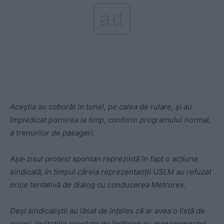
ad
Aceștia au coborât în tunel, pe calea de rulare, și au
împiedicat pornirea la timp, conform programului normal,
a trenurilor de pasageri.
Așa-zisul protest spontan reprezintă în fapt o acțiune
sindicală, în timpul căreia reprezentanții USLM au refuzat
orice tentativă de dialog cu conducerea Metrorex.
Deși sindicaliștii au lăsat de înțeles că ar avea o listă de
cereri, invitațiile repetate de întâlnire cu managementul