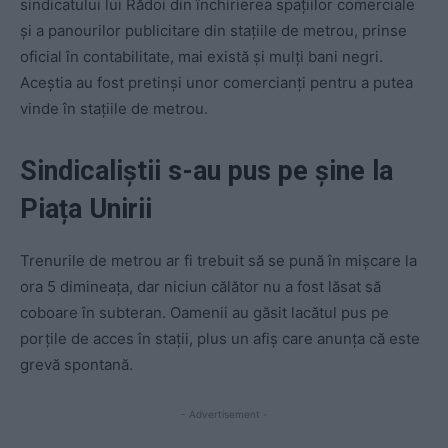
sindicatului lui Rădoi din închirierea spațiilor comerciale
și a panourilor publicitare din stațiile de metrou, prinse
oficial în contabilitate, mai există și mulți bani negri.
Aceștia au fost pretinși unor comercianți pentru a putea
vinde în stațiile de metrou.
Sindicaliștii s-au pus pe șine la
Piața Unirii
Trenurile de metrou ar fi trebuit să se pună în mișcare la
ora 5 dimineața, dar niciun călător nu a fost lăsat să
coboare în subteran. Oamenii au găsit lacătul pus pe
porțile de acces în stații, plus un afiș care anunța că este
grevă spontană.
- Advertisement -