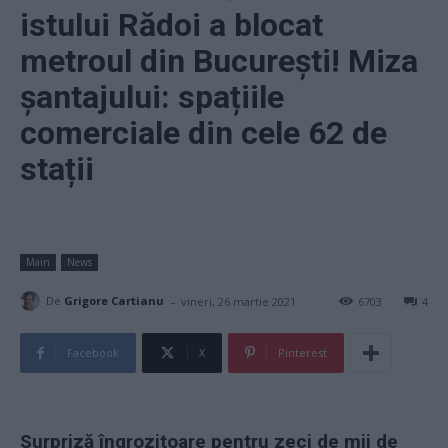
istului Rădoi a blocat
metroul din București! Miza
șantajului: spațiile
comerciale din cele 62 de
stații
Main
News
-
De
Grigore Cartianu
vineri, 26 martie 2021
6703
4
Facebook
X
Pinterest
Surpriză îngrozitoare pentru zeci de mii de