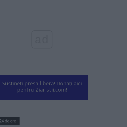
ad
Susțineți presa liberă! Donați aici
pentru Ziaristii.com!
24 de ore