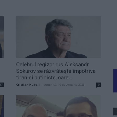
Celebrul regizor rus Aleksandr
Sokurov se răzvrătește împotriva
tiraniei putiniste, care...
Cristian Hubali
-
duminică, 10 decembrie 2023
47
0