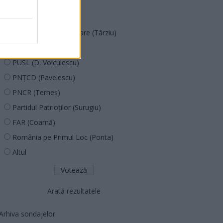
POT (Gavrilă)
PACE (Peia)
Acțiunea Conservatoare (Târziu)
PDF (Lazarus)
PUSL (D. Voiculescu)
PNȚCD (Pavelescu)
PNCR (Terheș)
Partidul Patrioților (Surugiu)
FAR (Coarnă)
România pe Primul Loc (Ponta)
Altul
Arată rezultatele
Arhiva sondajelor