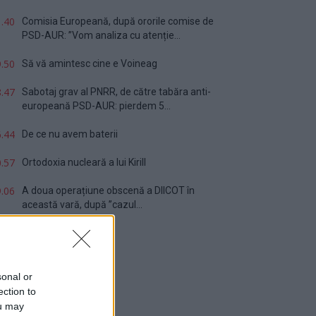
.40
Comisia Europeană, după ororile comise de
PSD-AUR: ”Vom analiza cu atenție...
.50
Să vă amintesc cine e Voineag
.47
Sabotaj grav al PNRR, de către tabăra anti-
europeană PSD-AUR: pierdem 5...
.44
De ce nu avem baterii
.57
Ortodoxia nucleară a lui Kirill
.06
A doua operațiune obscenă a DIICOT în
această vară, după ”cazul...
sonal or
ection to
ou may