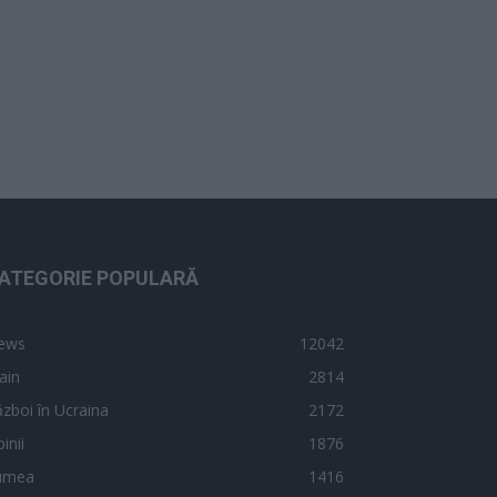
ATEGORIE POPULARĂ
ews
12042
ain
2814
zboi în Ucraina
2172
inii
1876
umea
1416