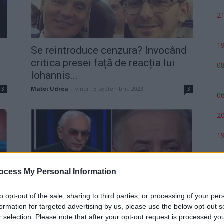
21
19
Se reintroduce cenzura? Invocând
critica presei față de reacția lui
08
Iohannis...
Matei Udrea
-
vineri, 8 septembrie 2023
3
3
06
20
19
ocess My Personal Information
to opt-out of the sale, sharing to third parties, or processing of your per
„Trebuie să intrăm într-un alt
formation for targeted advertising by us, please use the below opt-out s
Afganistan, dar mai rău?” Șoc la...
r selection. Please note that after your opt-out request is processed y