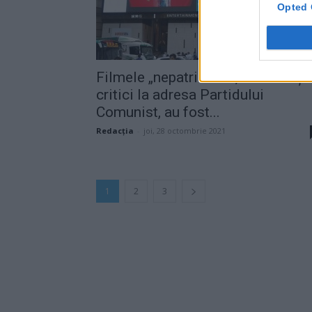
Opted 
Filmele „nepatriotice“, care conți
critici la adresa Partidului
Comunist, au fost...
Redacţia
-
joi, 28 octombrie 2021
1
2
3