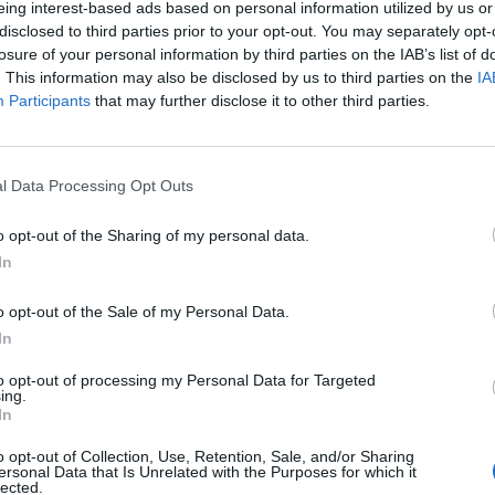
eing interest-based ads based on personal information utilized by us or
Matei Udrea
-
vineri, 11 martie 2022
0
disclosed to third parties prior to your opt-out. You may separately opt-
0
losure of your personal information by third parties on the IAB’s list of
. This information may also be disclosed by us to third parties on the
IA
p
Participants
that may further disclose it to other third parties.
l Data Processing Opt Outs
o opt-out of the Sharing of my personal data.
In
După două luni în care a dispărut,
tenismena Shuai Peng
o opt-out of the Sale of my Personal Data.
retractează...
In
Redacţia
-
luni, 20 decembrie 2021
0
1
to opt-out of processing my Personal Data for Targeted
ing.
In
o opt-out of Collection, Use, Retention, Sale, and/or Sharing
ersonal Data that Is Unrelated with the Purposes for which it
lected.