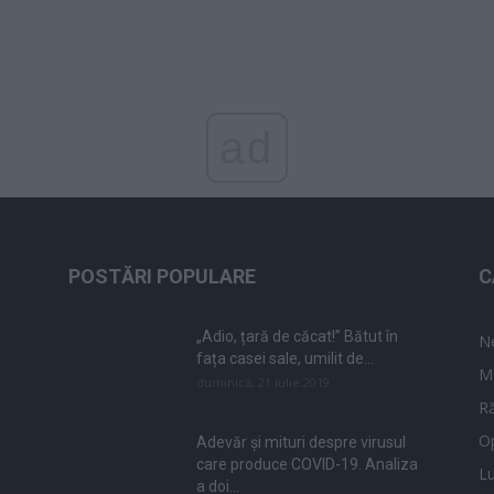
ad
POSTĂRI POPULARE
C
„Adio, țară de căcat!” Bătut în
N
fața casei sale, umilit de...
M
duminică, 21 iulie 2019
Ră
Op
Adevăr și mituri despre virusul
care produce COVID-19. Analiza
L
a doi...