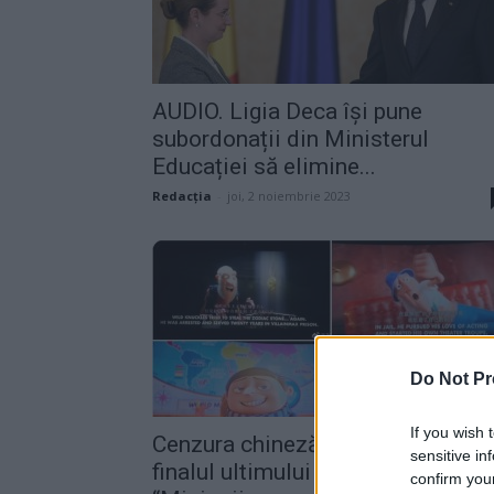
AUDIO. Ligia Deca își pune
subordonații din Ministerul
Educației să elimine...
Redacţia
-
joi, 2 noiembrie 2023
Do Not Pr
If you wish 
Cenzura chineză a modificat și
sensitive in
finalul ultimului film de animație
confirm you