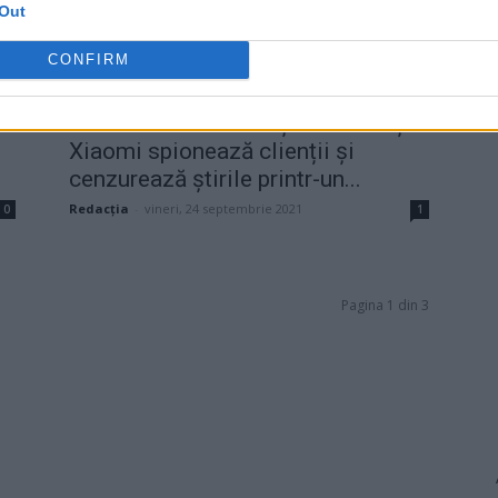
Out
CONFIRM
n
Telefoanele chinezești Huawei și
Xiaomi spionează clienții și
cenzurează știrile printr-un...
Redacţia
-
vineri, 24 septembrie 2021
0
1
Pagina 1 din 3