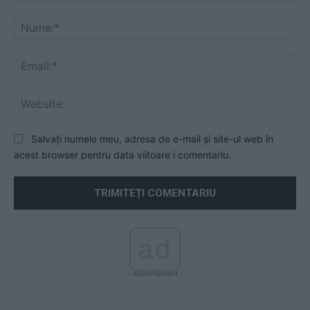
Comentariu:
Nu
Ema
Web
Salvați numele meu, adresa de e-mail și site-ul web în
acest browser pentru data viitoare i comentariu.
ad
- Advertisment -