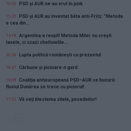
16.05
PSD și AUR ne-au vrut în junk
15.33
PSD și AUR au inventat bâta anti-Fritz. ”Metoda
e cea din...
14.18
Argentina a reușit! Metoda Milei: nu crești
taxele, ci scazi cheltuielile...
20.26
Lupta politicii românești cu prezentul
18.47
Cărbune și picioare-n gard
18.09
Coaliția antieuropeană PSD–AUR se bucură:
fluviul Dunărea se trece cu piciorul!
17.32
Vă veți blestema zilele, pesedeilor!