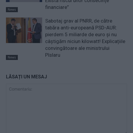
Există riscul unor consecințe
financiare”
News
Sabotaj grav al PNRR, de către
tabăra anti-europeană PSD-AUR:
pierdem 5 miliarde de euro și nu
câștigăm niciun kilowatt! Explicațiile
convingătoare ale ministrului
Pîslaru
News
LĂSAȚI UN MESAJ