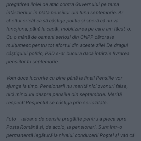
pregătirea liniei de atac contra Guvernului pe tema
întârzierilor în plata pensiilor din luna septembrie. Ar
cheltui oricât ca să câștige politic și speră că nu va
funcționa, până la capăt, mobilizarea pe care am făcut-o.
Cu o mână de oameni serioși din CNPP cărora le
mulțumesc pentru tot efortul din aceste zile! De dragul
câștigului politic, PSD s-ar bucura dacă întârzie livrarea
pensiilor în septembrie.
Vom duce lucrurile cu bine până la final! Pensiile vor
ajunge la timp. Pensionarii nu merită nici zvonuri false,
nici minciuni despre pensiile din septembrie. Merită
respect! Respectul se câștigă prin seriozitate.
Foto – taloane de pensie pregătite pentru a pleca spre
Poșta Română și, de acolo, la pensionari. Sunt într-o
permanentă legătură la nivelul conducerii Poștei și văd că