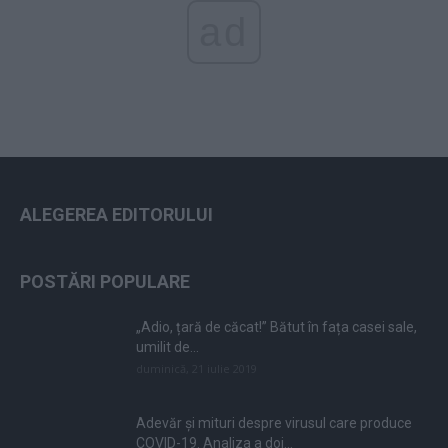
ad
ALEGEREA EDITORULUI
POSTĂRI POPULARE
„Adio, țară de căcat!” Bătut în fața casei sale,
umilit de...
duminică, 21 iulie 2019
Adevăr și mituri despre virusul care produce
COVID-19. Analiza a doi...