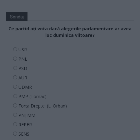
Sondaj
Ce partid ați vota dacă alegerile parlamentare ar avea
loc duminica viitoare?
USR
PNL
PSD
AUR
UDMR
PMP (Tomac)
Forța Dreptei (L. Orban)
PNȚMM
REPER
SENS