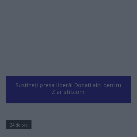
Susțineți presa liberă! Donați aici pentru
Ziaristii.com!
24 de ore