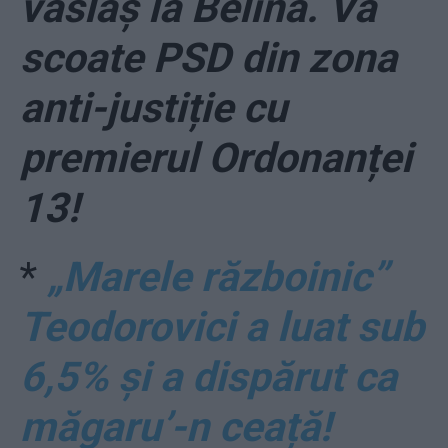
vâslaș la Belina. Va
scoate PSD din zona
anti-justiție cu
premierul Ordonanței
13!
*
„Marele războinic”
Teodorovici a luat sub
6,5% și a dispărut ca
măgaru’-n ceață!