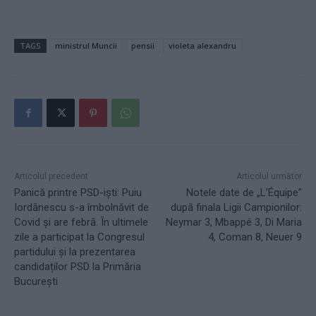
TAGS
ministrul Muncii
pensii
violeta alexandru
Articolul precedent
Articolul următor
Panică printre PSD-iști: Puiu
Notele date de „L’Équipe”
Iordănescu s-a îmbolnăvit de
după finala Ligii Campionilor:
Covid și are febră. În ultimele
Neymar 3, Mbappé 3, Di Maria
zile a participat la Congresul
4, Coman 8, Neuer 9
partidului și la prezentarea
candidaților PSD la Primăria
București