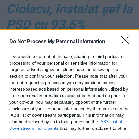
Ciolacu, instalat șef la
PSD cu 93,5%
*
Tribunalul confirmă
Do Not Process My Personal Information
abuzul grav comis de
If you wish to opt-out of the sale, sharing to third parties, or
processing of your personal or sensitive information for
Mafia de la Voluntari
targeted advertising by us, please use the below opt-out
section to confirm your selection. Please note that after your
împotriva USR-PLUS.
opt-out request is processed you may continue seeing
interest-based ads based on personal information utilized by
us or personal information disclosed to third parties prior to
Pandele a încercat să
your opt-out. You may separately opt-out of the further
disclosure of your personal information by third parties on the
scoată Alianța de pe
IAB’s list of downstream participants. This information may
also be disclosed by us to third parties on the
IAB’s List of
Downstream Participants
that may further disclose it to other
buletinul de vot
third parties.