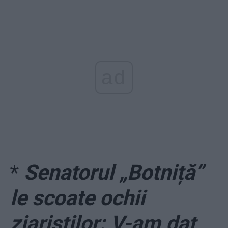
ad
*
Senatorul „Botniță”
le scoate ochii
ziariștilor: V-am dat