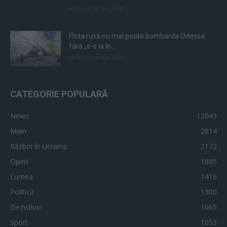
vineri, 3 aprilie 2020
Flota rusă nu mai poate bombarda Odessa
fără „s-o ia în...
vineri, 8 aprilie 2022
CATEGORIE POPULARĂ
News
12043
Main
2814
Război în Ucraina
2172
Opinii
1885
Lumea
1416
Politică
1300
Dezvăluiri
1065
Sport
1053