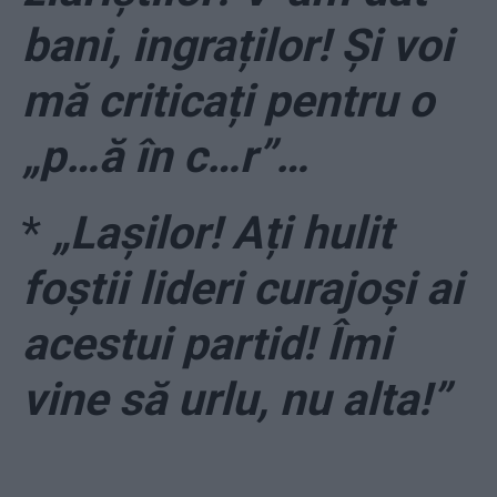
bani, ingraților! Și voi
mă criticați pentru o
„p…ă în c…r”…
*
„Lașilor! Ați hulit
foștii lideri curajoși ai
acestui partid! Îmi
vine să urlu, nu alta!”