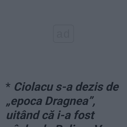
ad
*
Ciolacu s-a dezis de
„epoca Dragnea”,
uitând că i-a fost