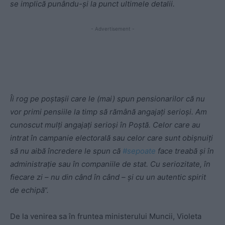
se implică punându-și la punct ultimele detalii.
- Advertisement -
Îi rog pe poștașii care le (mai) spun pensionarilor că nu
vor primi pensiile la timp să rămână angajați serioși. Am
cunoscut mulți angajați serioși în Poștă. Celor care au
intrat în campanie electorală sau celor care sunt obișnuiți
să nu aibă încredere le spun că
#
sepoate
face treabă și în
administrație sau în companiile de stat. Cu seriozitate, în
fiecare zi – nu din când în când – și cu un autentic spirit
de echipă“.
De la venirea sa în fruntea ministerului Muncii, Violeta