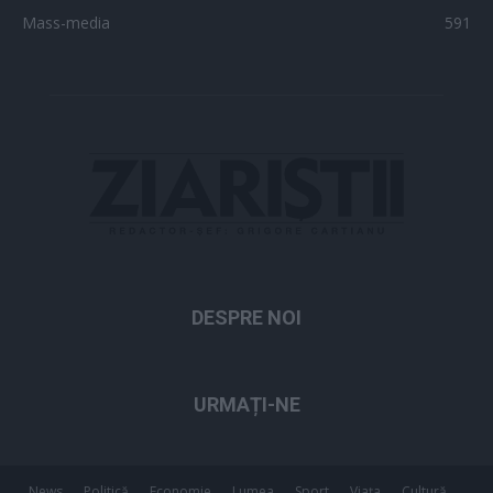
Mass-media
591
DESPRE NOI
URMAȚI-NE
News
Politică
Economie
Lumea
Sport
Viața
Cultură