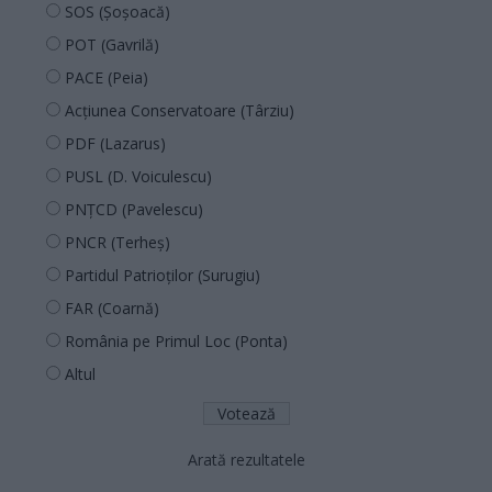
SOS (Șoșoacă)
POT (Gavrilă)
PACE (Peia)
Acțiunea Conservatoare (Târziu)
PDF (Lazarus)
PUSL (D. Voiculescu)
PNȚCD (Pavelescu)
PNCR (Terheș)
Partidul Patrioților (Surugiu)
FAR (Coarnă)
România pe Primul Loc (Ponta)
Altul
Arată rezultatele