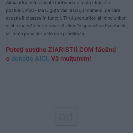
Alexandru este atacată furibund de fosta titulară a
postului, PSD-ista Olguța Vasilescu, și oamenii pe care
aceștia îi plasase în funcții. Tirul zvonurilor, al minciunilor
și al exagerărilor se revarsă zilnic în special pe Facebook,
iar tema pensiilor este una predilectă.
Puteți susține ZIARISTII.COM făcând
o
donație AICI.
Vă mulțumim!
ad