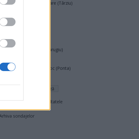
Acțiunea Conservatoare (Târziu)
PDF (Lazarus)
PUSL (D. Voiculescu)
PNȚCD (Pavelescu)
PNCR (Terheș)
Partidul Patrioților (Surugiu)
FAR (Coarnă)
România pe Primul Loc (Ponta)
Altul
Arată rezultatele
Arhiva sondajelor