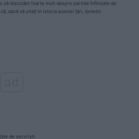
ic să discutăm foarte mult despre partide înființate de
, dacă vă uitați în istoria acestei țări, ipotetic
ad
țate de securiști.