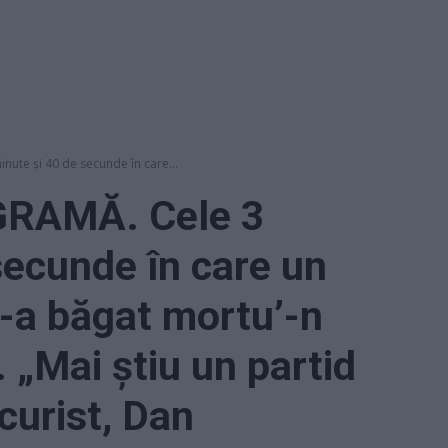
ute și 40 de secunde în care...
RAMĂ. Cele 3
secunde în care un
e-a băgat mortu’-n
 „Mai știu un partid
ecurist, Dan