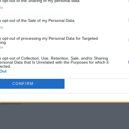
o opt-out of the Sharing of my personal data.
In
o opt-out of the Sale of my Personal Data.
in studio s-au năpustit în haită asupra deputatului
In
iuvică, prin tonul ridicat și prin invectivele adresate
rtat calm cuvinte precum „bou” și „dobitoc”.
to opt-out of processing my Personal Data for Targeted
ing.
In
 încearcă să-l intimideze, mai-mai să-l ia la bătaie. Toți
o opt-out of Collection, Use, Retention, Sale, and/or Sharing
stă treaba cu „Voiculescu securist”, că ei se pricep mai
ersonal Data that Is Unrelated with the Purposes for which it
lected.
Out
ă lui Pavel Popescu adevărul lor, și anume că Voiculescu
CONFIRM
. Dar realitatea e alta.
 Advertisement -