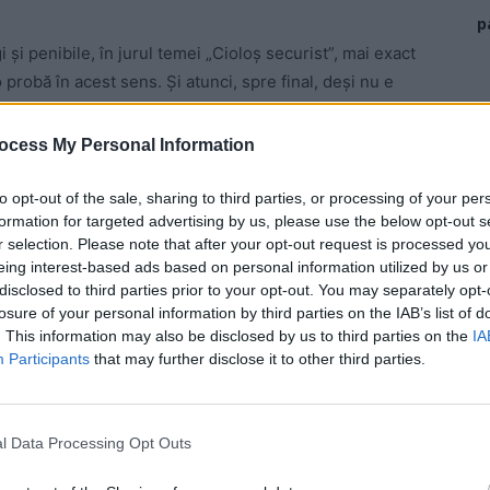
p
 și penibile, în jurul temei „Cioloș securist”, mai exact
o probă în acest sens. Şi atunci, spre final, deși nu e
scu a făcut afirmația care a înghețat studioul: „Mai
oiculescu”.
ocess My Personal Information
 Advertisement -
to opt-out of the sale, sharing to third parties, or processing of your per
formation for targeted advertising by us, please use the below opt-out s
r selection. Please note that after your opt-out request is processed y
eing interest-based ads based on personal information utilized by us or
disclosed to third parties prior to your opt-out. You may separately opt-
losure of your personal information by third parties on the IAB’s list of
. This information may also be disclosed by us to third parties on the
IA
Participants
that may further disclose it to other third parties.
l Data Processing Opt Outs