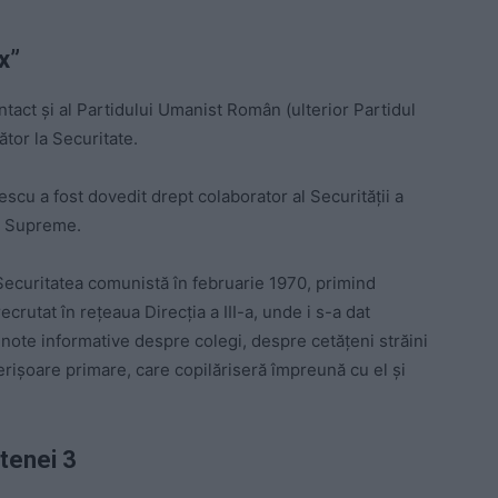
x”
ntact și al Partidului Umanist Român (ulterior Partidul
ător la Securitate.
scu a fost dovedit drept colaborator al Securității a
ii Supreme.
Securitatea comunistă în februarie 1970, primind
crutat în rețeaua Direcția a III-a, unde i s-a dat
 note informative despre colegi, despre cetățeni străini
erișoare primare, care copilăriseră împreună cu el și
tenei 3