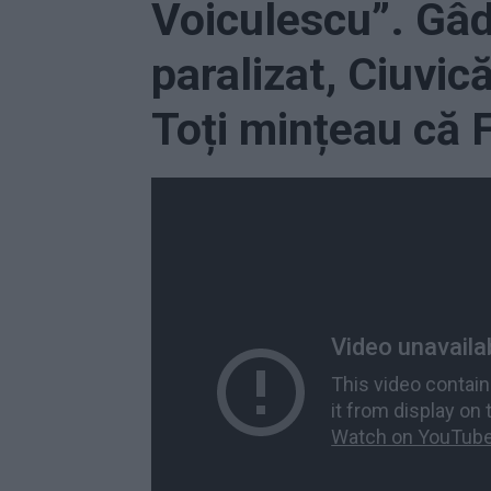
Voiculescu”. Gâd
paralizat, Ciuvic
Toți mințeau că F