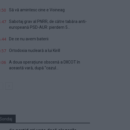
.50
Să vă amintesc cine e Voineag
.47
Sabotaj grav al PNRR, de către tabăra anti-
europeană PSD-AUR: pierdem 5...
.44
De ce nu avem baterii
.57
Ortodoxia nucleară a lui Kirill
.06
A doua operațiune obscenă a DIICOT în
această vară, după ”cazul...
Sondaj