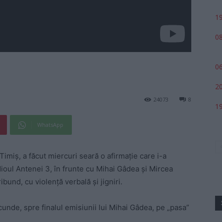
19
08
06
20
24073
8
19
WhatsApp
imiș, a făcut miercuri seară o afirmație care i-a
tudioul Antenei 3, în frunte cu Mihai Gâdea și Mircea
bund, cu violență verbală și jigniri.
unde, spre finalul emisiunii lui Mihai Gâdea, pe „pasa”