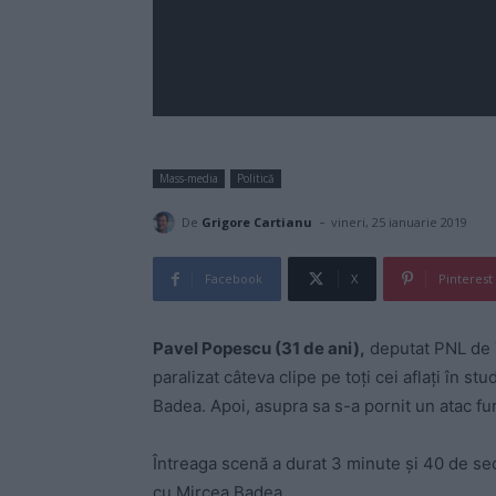
Mass-media
Politică
-
De
Grigore Cartianu
vineri, 25 ianuarie 2019
Facebook
X
Pinterest
Pavel Popescu (31 de ani),
deputat PNL de T
paralizat câteva clipe pe toți cei aflați în s
Badea. Apoi, asupra sa s-a pornit un atac furi
Întreaga scenă a durat 3 minute și 40 de sec
cu Mircea Badea.