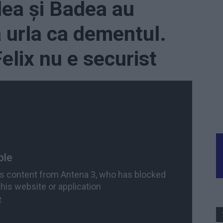
ea și Badea au
ă urla ca dementul.
elix nu e securist