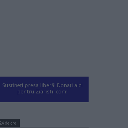
Susțineți presa liberă! Donați aici
pentru Ziaristii.com!
24 de ore