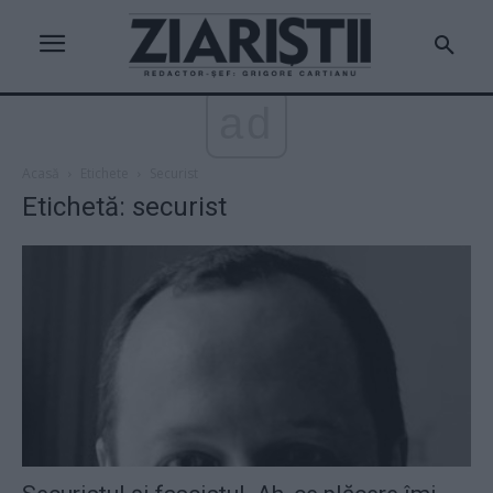
ad
Acasă
Etichete
Securist
Etichetă: securist