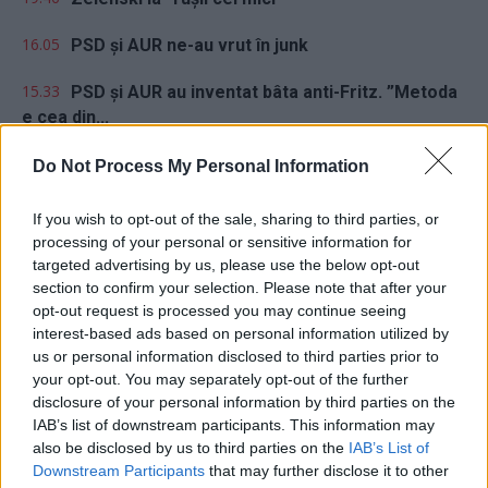
16.05
PSD și AUR ne-au vrut în junk
15.33
PSD și AUR au inventat bâta anti-Fritz. ”Metoda
e cea din...
14.18
Argentina a reușit! Metoda Milei: nu crești
Do Not Process My Personal Information
taxele, ci scazi cheltuielile...
If you wish to opt-out of the sale, sharing to third parties, or
processing of your personal or sensitive information for
targeted advertising by us, please use the below opt-out
section to confirm your selection. Please note that after your
opt-out request is processed you may continue seeing
interest-based ads based on personal information utilized by
us or personal information disclosed to third parties prior to
Sondaj
your opt-out. You may separately opt-out of the further
disclosure of your personal information by third parties on the
Ce partid ați vota dacă alegerile parlamentare ar avea
IAB’s list of downstream participants. This information may
loc duminica viitoare?
also be disclosed by us to third parties on the
IAB’s List of
Downstream Participants
that may further disclose it to other
USR