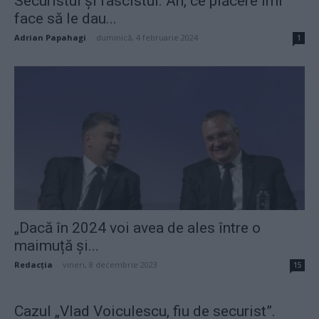
Securistul și fascistul. Ah, ce plăcere îmi
face să le dau...
Adrian Papahagi
-
duminică, 4 februarie 2024
1
„Dacă în 2024 voi avea de ales între o
maimuță și...
Redacţia
-
vineri, 8 decembrie 2023
15
Cazul „Vlad Voiculescu, fiu de securist”.