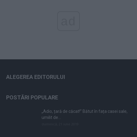
ad
ALEGEREA EDITORULUI
POSTĂRI POPULARE
„Adio, țară de căcat!” Bătut în fața casei sale,
umilit de...
duminică, 21 iulie 2019