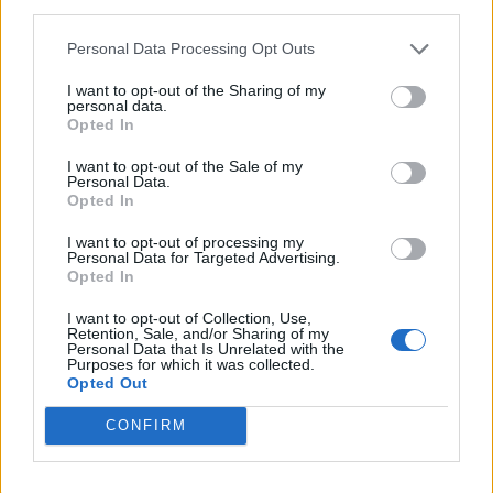
third parties.
PNL
Personal Data Processing Opt Outs
PSD
AUR
I want to opt-out of the Sharing of my
personal data.
UDMR
Opted In
PMP (Tomac)
I want to opt-out of the Sale of my
Personal Data.
Forța Dreptei (L. Orban)
Opted In
PNȚMM
I want to opt-out of processing my
REPER
Personal Data for Targeted Advertising.
Opted In
SENS
I want to opt-out of Collection, Use,
SOS (Șoșoacă)
Retention, Sale, and/or Sharing of my
Personal Data that Is Unrelated with the
POT (Gavrilă)
Purposes for which it was collected.
Opted Out
PACE (Peia)
Acțiunea Conservatoare (Târziu)
CONFIRM
PDF (Lazarus)
PUSL (D. Voiculescu)