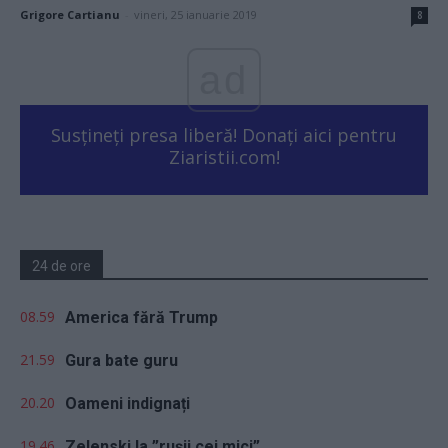
Grigore Cartianu
-
vineri, 25 ianuarie 2019
8
ad
Susțineți presa liberă! Donați aici pentru
Ziaristii.com!
24 de ore
08.59
America fără Trump
21.59
Gura bate guru
20.20
Oameni indignați
19.46
Zelenski la ”rușii cei mici”