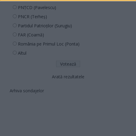
PNȚCD (Pavelescu)
PNCR (Terheș)
Partidul Patrioților (Surugiu)
FAR (Coarnă)
România pe Primul Loc (Ponta)
Altul
Arată rezultatele
Arhiva sondajelor