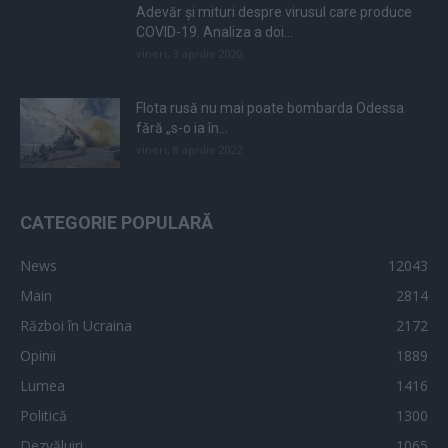
Adevăr și mituri despre virusul care produce
COVID-19. Analiza a doi...
vineri, 3 aprilie 2020
Flota rusă nu mai poate bombarda Odessa
fără „s-o ia în...
vineri, 8 aprilie 2022
CATEGORIE POPULARĂ
News
12043
Main
2814
Război în Ucraina
2172
Opinii
1889
Lumea
1416
Politică
1300
Dezvăluiri
1065