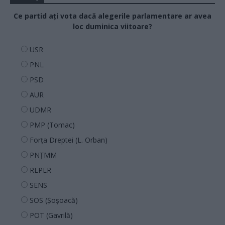
Ce partid ați vota dacă alegerile parlamentare ar avea
loc duminica viitoare?
USR
PNL
PSD
AUR
UDMR
PMP (Tomac)
Forța Dreptei (L. Orban)
PNȚMM
REPER
SENS
SOS (Șoșoacă)
POT (Gavrilă)