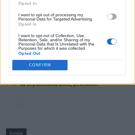
24 de ore
Opted In
I want to opt-out of processing my
14.18
Argentina a reușit! Metoda Milei: nu crești
Personal Data for Targeted Advertising.
Opted In
taxele, ci scazi cheltuielile...
I want to opt-out of Collection, Use,
20.26
Lupta politicii românești cu prezentul
Retention, Sale, and/or Sharing of my
Personal Data that Is Unrelated with the
Purposes for which it was collected.
18.47
Cărbune și picioare-n gard
Opted Out
18.09
Coaliția antieuropeană PSD–AUR se bucură:
CONFIRM
fluviul Dunărea se trece cu piciorul!
17.32
Vă veți blestema zilele, pesedeilor!
Sondaj