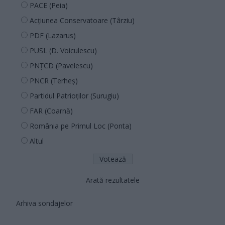
PACE (Peia)
Acțiunea Conservatoare (Târziu)
PDF (Lazarus)
PUSL (D. Voiculescu)
PNȚCD (Pavelescu)
PNCR (Terheș)
Partidul Patrioților (Surugiu)
FAR (Coarnă)
România pe Primul Loc (Ponta)
Altul
Arată rezultatele
Arhiva sondajelor