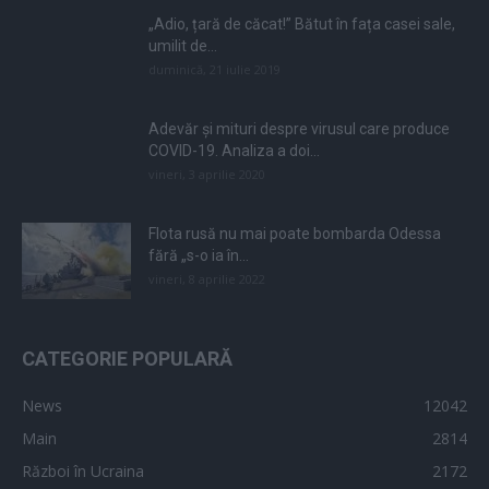
„Adio, țară de căcat!” Bătut în fața casei sale,
umilit de...
duminică, 21 iulie 2019
Adevăr și mituri despre virusul care produce
COVID-19. Analiza a doi...
vineri, 3 aprilie 2020
Flota rusă nu mai poate bombarda Odessa
fără „s-o ia în...
vineri, 8 aprilie 2022
CATEGORIE POPULARĂ
News
12042
Main
2814
Război în Ucraina
2172