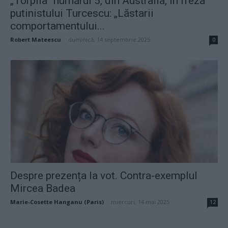
„Torpila” numărul 5, din Australia, în freza
putinistului Turcescu: „Lăstarii
comportamentului...
Robert Mateescu
-
duminică, 14 septembrie 2025
0
Despre prezența la vot. Contra-exemplul
Mircea Badea
Marie-Cosette Hanganu (Paris)
-
miercuri, 14 mai 2025
12