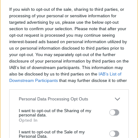
If you wish to opt-out of the sale, sharing to third parties, or
Gâdea a forțat-o pe Cristina Țopescu să
processing of your personal or sensitive information for
targeted advertising by us, please use the below opt-out
plece de la Antena...
section to confirm your selection. Please note that after your
Grigore Cartianu
-
joi, 16 ianuarie 2020
27
opt-out request is processed you may continue seeing
interest-based ads based on personal information utilized by
us or personal information disclosed to third parties prior to
your opt-out. You may separately opt-out of the further
1
2
3
disclosure of your personal information by third parties on the
IAB’s list of downstream participants. This information may
also be disclosed by us to third parties on the
IAB’s List of
ad
Downstream Participants
that may further disclose it to other
third parties.
Personal Data Processing Opt Outs
Susțineți presa liberă! Donați aici pentru
Ziaristii.com!
I want to opt-out of the Sharing of my
personal data.
Opted In
I want to opt-out of the Sale of my
Personal Data.