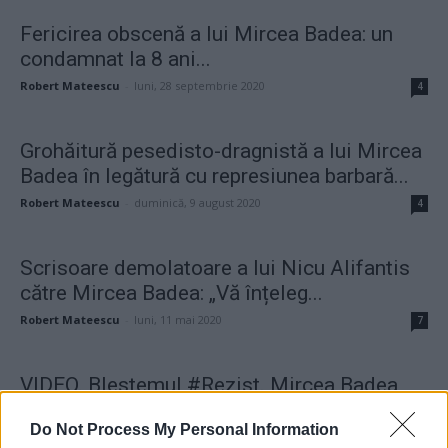
Fericirea obscenă a lui Mircea Badea: un
condamnat la 8 ani...
Robert Mateescu
-
luni, 28 septembrie 2020
4
Grohăitură pesedisto-dragnistă a lui Mircea
Badea în legătură cu represiunea barbară...
Robert Mateescu
-
duminică, 9 august 2020
4
Scrisoare demolatoare a lui Nicu Alifantis
către Mircea Badea: „Vă înțeleg...
Robert Mateescu
-
luni, 11 mai 2020
7
VIDEO. Blestemul #Rezist. Mircea Badea
țipă că-l încolțesc procurorii „în plină...
Do Not Process My Personal Information
Grigore Cartianu
-
joi, 19 martie 2020
7