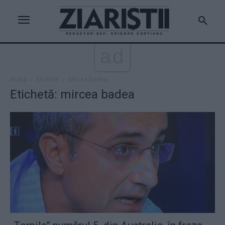
ad
Acasă
Etichete
Mircea badea
Etichetă: mircea badea