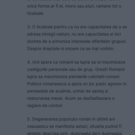
orice forma ar fi el, mono sau pluri, ramane tot o
ticalosie.
3. O ticalosie pentru ca nu are capacitatea de a se
adresa intregii natiuni, nu are capacitatea si nici
dorinta de a armoniza interesele diferitelor grupuri.
Despre dreptate si onoare ce sa mai vorbim.
4. Unii spera ca romanii sa lupte sa-si maximizeze
castigurile personale sau de grup. Gresit! Romanii
lupta sa maximizeze pierderile celorlalti romani.
Politica romaneasca a ajuns un joc pasiv agresiv in
perioadele de acalmie, urmat de santaj si
rasturnarea mesei. Acum se desfasfasoara o
reglare de conturi.
5. Degenerarea poporului roman in ultimii ani
ceausescu se manifesta astazi, situatia putind fi
sintetic descrisa prin „dumnealui da’n dumnealui,