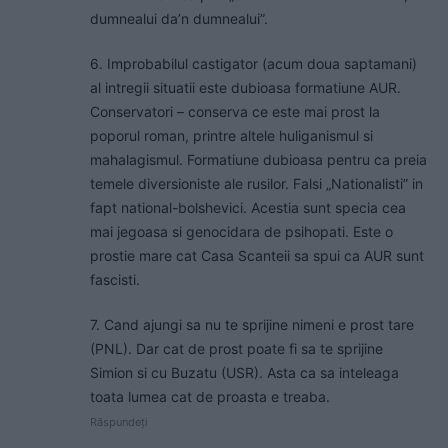
dumnealui da’n dumnealui”.
6. Improbabilul castigator (acum doua saptamani)
al intregii situatii este dubioasa formatiune AUR.
Conservatori – conserva ce este mai prost la
poporul roman, printre altele huliganismul si
mahalagismul. Formatiune dubioasa pentru ca preia
temele diversioniste ale rusilor. Falsi „Nationalisti” in
fapt national-bolshevici. Acestia sunt specia cea
mai jegoasa si genocidara de psihopati. Este o
prostie mare cat Casa Scanteii sa spui ca AUR sunt
fascisti.
7. Cand ajungi sa nu te sprijine nimeni e prost tare
(PNL). Dar cat de prost poate fi sa te sprijine
Simion si cu Buzatu (USR). Asta ca sa inteleaga
toata lumea cat de proasta e treaba.
Răspundeți