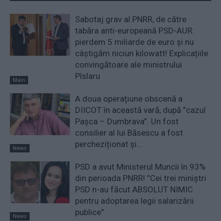
Sabotaj grav al PNRR, de către
tabăra anti-europeană PSD-AUR:
pierdem 5 miliarde de euro și nu
câștigăm niciun kilowatt! Explicațiile
convingătoare ale ministrului
Pîslaru
Main
A doua operațiune obscenă a
DIICOT în această vară, după ”cazul
Pașca – Dumbrava”. Un fost
consilier al lui Băsescu a fost
percheziționat și...
News
PSD a avut Ministerul Muncii în 93%
din perioada PNRR! ”Cei trei miniştri
PSD n-au făcut ABSOLUT NIMIC
pentru adoptarea legii salarizării
publice”
News