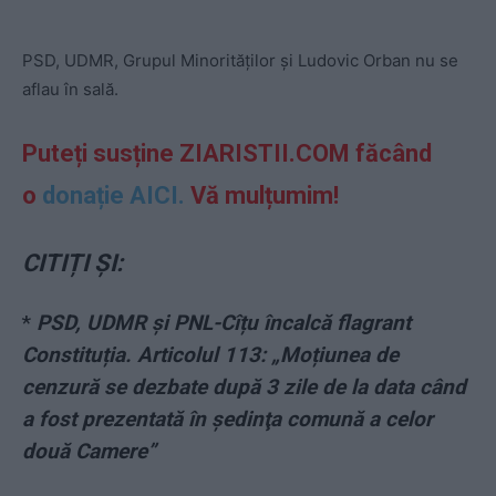
PSD, UDMR, Grupul Minorităților și Ludovic Orban nu se
aflau în sală.
Puteți susține ZIARISTII.COM făcând
o
donație AICI.
Vă mulțumim!
CITIȚI ȘI:
*
PSD, UDMR și PNL-Cîțu încalcă flagrant
Constituția. Articolul 113: „Moțiunea de
cenzură se dezbate după 3 zile de la data când
a fost prezentată în şedinţa comună a celor
două Camere”