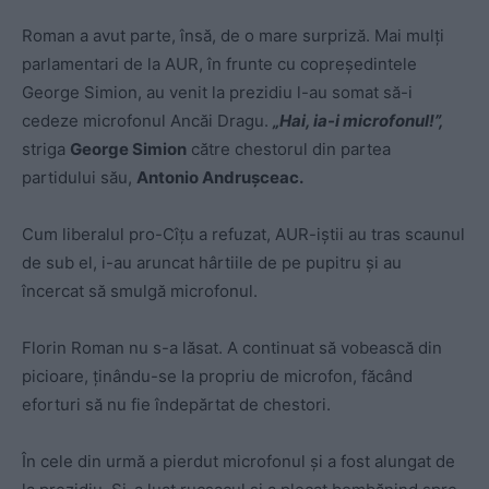
Roman a avut parte, însă, de o mare surpriză. Mai mulți
parlamentari de la AUR, în frunte cu copreședintele
George Simion, au venit la prezidiu l-au somat să-i
cedeze microfonul Ancăi Dragu.
„Hai, ia-i microfonul!”,
striga
George Simion
către chestorul din partea
partidului său,
Antonio Andrușceac.
Cum liberalul pro-Cîțu a refuzat, AUR-iștii au tras scaunul
de sub el, i-au aruncat hârtiile de pe pupitru și au
încercat să smulgă microfonul.
Florin Roman nu s-a lăsat. A continuat să vobească din
picioare, ținându-se la propriu de microfon, făcând
eforturi să nu fie îndepărtat de chestori.
În cele din urmă a pierdut microfonul și a fost alungat de