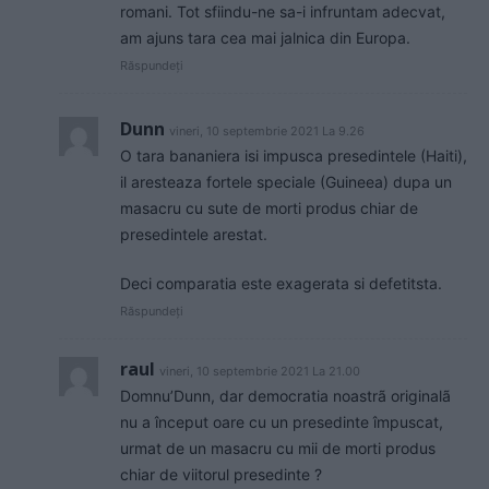
romani. Tot sfiindu-ne sa-i infruntam adecvat,
am ajuns tara cea mai jalnica din Europa.
Răspundeți
Dunn
vineri, 10 septembrie 2021 La 9.26
O tara bananiera isi impusca presedintele (Haiti),
il aresteaza fortele speciale (Guineea) dupa un
masacru cu sute de morti produs chiar de
presedintele arestat.
Deci comparatia este exagerata si defetitsta.
Răspundeți
raul
vineri, 10 septembrie 2021 La 21.00
Domnu’Dunn, dar democratia noastrã originalã
nu a început oare cu un presedinte împuscat,
urmat de un masacru cu mii de morti produs
chiar de viitorul presedinte ?