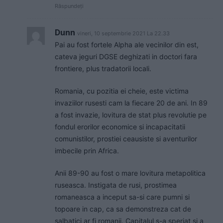
Răspundeți
Dunn
vineri, 10 septembrie 2021 La 22.33
Pai au fost fortele Alpha ale vecinilor din est,
cateva jeguri DGSE deghizati in doctori fara
frontiere, plus tradatorii locali.
Romania, cu pozitia ei cheie, este victima
invaziilor rusesti cam la fiecare 20 de ani. In 89
a fost invazie, lovitura de stat plus revolutie pe
fondul erorilor economice si incapacitatii
comunistilor, prostiei ceausiste si aventurilor
imbecile prin Africa.
Anii 89-90 au fost o mare lovitura metapolitica
ruseasca. Instigata de rusi, prostimea
romaneasca a inceput sa-si care pumni si
topoare in cap, ca sa demonstreza cat de
salbatici ar fi romanii. Capitalul s-a speriat si a