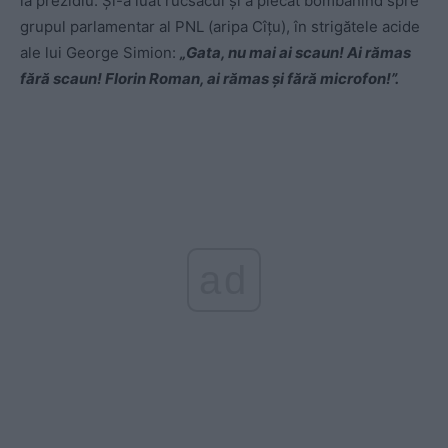
la prezidiu. Și-a luat rucsacul și a plecat bombănind spre
grupul parlamentar al PNL (aripa Cîțu), în strigătele acide
ale lui George Simion:
„Gata, nu mai ai scaun! Ai rămas
fără scaun! Florin Roman, ai rămas și fără microfon!”.
ad