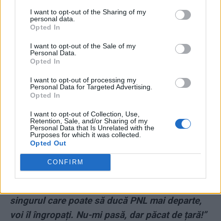
*
Drulă dă cu levierul în Cîțu: „Plec din cauza
I want to opt-out of the Sharing of my
unui premier iresponsabil, care nu înțelege că e
personal data.
Opted In
terminat politic“. I s-a adresat ca baronului
I want to opt-out of the Sale of my
sindical Rădoi: “Florine, s-a terminat!“
Personal Data.
Opted In
*
Orban, acuzații-șoc: „Un personaj foarte
I want to opt-out of processing my
Personal Data for Targeted Advertising.
important din România a decretat ca Orban să
Opted In
nu mai fie președinte. Cîțu trebuia să devină
I want to opt-out of Collection, Use,
guvernator BNR”
Retention, Sale, and/or Sharing of my
Personal Data that Is Unrelated with the
Purposes for which it was collected.
*
Mișu Negrițoiu despre Florin Cîțu, pe care l-a
Opted Out
dat afară de la ING: „Un mic satrap, foarte
CONFIRM
învechit. Nu știe să lucreze în echipă”. Despre
Klaus Iohannis: „Plutește” / „Orban este
singurul care poate să ducă PNL mai departe,
voi îl îngropați. Nu-mi pasă, dar păcat de țară!”