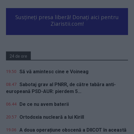
Susțineți presa liberă! Donați aici pentru
Ziaristii.com!
24 de ore
19.50
Să vă amintesc cine e Voineag
08.47
Sabotaj grav al PNRR, de către tabăra anti-
europeană PSD-AUR: pierdem 5...
06.44
De ce nu avem baterii
20.57
Ortodoxia nucleară a lui Kirill
19.06
A doua operațiune obscenă a DIICOT în această