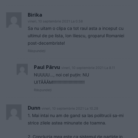
Birika
vineri, 10 septembrie 2021 La 0.58
Sa nu uitam o clipa ca tot raul asta a inceput cu
ultimul de pe lista, Ion Iliescu, groparul Romaniei
post-decembriste!
Răspundeți
Paul Pârvu
vineri, 10 septembrie 2021 La 8.11
NUUUU…, noi cel puțin: NU
UITĂĂĂM!!!!!!!!!!!!!!!!!!!!!!!!!!
Răspundeți
Dunn
vineri, 10 septembrie 2021 La 10.28
1. Mai intai nu am de gand sa las politrucii sa-mi
strice zilele astea minunate de toamna.
2. Concluzia mea este ca sistemul de partide in