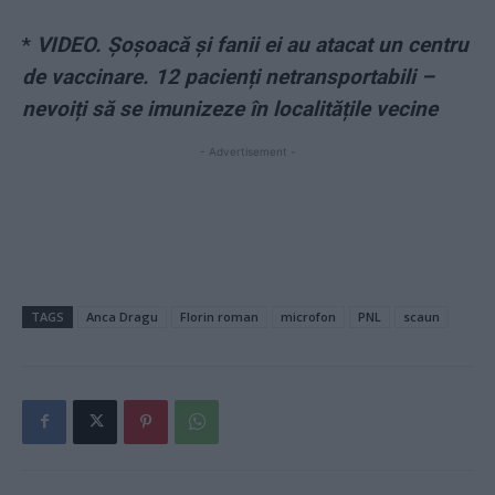
*
VIDEO. Șoșoacă și fanii ei au atacat un centru
de vaccinare. 12 pacienți netransportabili –
nevoiți să se imunizeze în localitățile vecine
- Advertisement -
TAGS
Anca Dragu
Florin roman
microfon
PNL
scaun