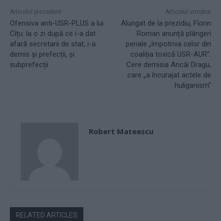
Articolul precedent
Articolul următor
Ofensiva anti-USR-PLUS a lui
Alungat de la prezidiu, Florin
Cîțu: la o zi după ce i-a dat
Roman anunță plângeri
afară secretarii de stat, i-a
penale „împotriva celor din
demis și prefecții, și
coaliția toxică USR-AUR”.
subprefecții
Cere demisia Ancăi Dragu,
care „a încurajat actele de
huliganism”
Robert Mateescu
RELATED ARTICLES