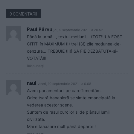
9 COMENTARII
Paul Pârvu
joi, 9 septembrie 2021 La 20.52
Până la urmă…, textul-moțiunii… (TOT!!!) A FOST
CITIT: în MAXIMUM (!) trei (3!) zile moțiunea-de-
cenzură… TREBUIE (!!!) SĂ FIE DEZBĂTUTĂ-și-
VOTATĂ!!!
Răspundeți
raul
vineri, 10 septembrie 2021 La 0.08
Avem parlamentarii pe care îi meritãm.
Orice tsarã bananierã se simte emancipatã la
vederea acestor scene.
Suntem de râsul curcilor si de plânsul lumii
civilizate.
Mai e taaaaare mult pânã departe !
Răspundeți