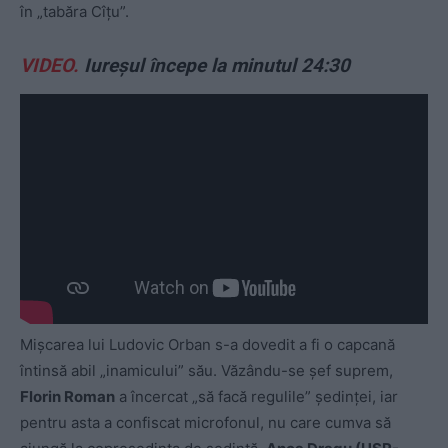
în „tabăra Cîțu”.
VIDEO.
Iureșul începe la minutul 24:30
Mișcarea lui Ludovic Orban s-a dovedit a fi o capcană
întinsă abil „inamicului” său. Văzându-se șef suprem,
Florin Roman
a încercat „să facă regulile” ședinței, iar
pentru asta a confiscat microfonul, nu care cumva să