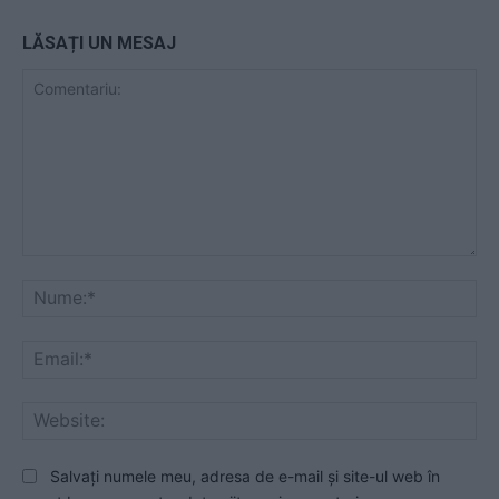
LĂSAȚI UN MESAJ
Comentariu:
Nu
Ema
Web
Salvați numele meu, adresa de e-mail și site-ul web în