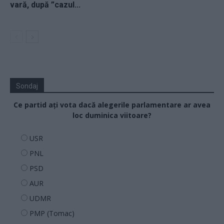
vară, după ”cazul...
Sondaj
Ce partid ați vota dacă alegerile parlamentare ar avea
loc duminica viitoare?
USR
PNL
PSD
AUR
UDMR
PMP (Tomac)