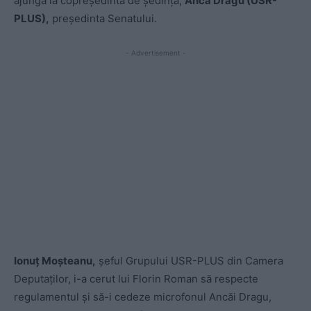
ajungă la copreședinta de ședință,
Anca Dragu (USR-
PLUS),
președinta Senatului.
- Advertisement -
Ionuț Moșteanu,
șeful Grupului USR-PLUS din Camera
Deputaților, i-a cerut lui Florin Roman să respecte
regulamentul și să-i cedeze microfonul Ancăi Dragu,