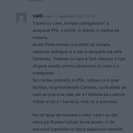
valll
vineri, 10 septembrie 2021 La 9.22
Tupeul cu care „echipei castigatoare” a
acaparat PNL a primit, in sfarsit, o replica pe
masura.
Acest Florin Roman a profitat de situatia
oarecum ambigua si a dat-o deoparte pe sefa
Senatului. Violenta cu care a fost inlaturat a fost
singura solutie pentru obraznicia cu care s-a
cramponat.
Se credea probabil, in PNL. Uitase ca e doar
loctiitor, nu presedintele Camerei, ca ticalosia pe
care au pus-o la cale, de a-l inlatura pa Ludovic
Orban si de a-i lua locul, inca nu s-a produs.
Nu de lipsa de maniere a celor care l-au dat
afara pe Roman trebuie sa ne jenam, ci de
succesul tupeistilor in fatza slabiciunii celorlalti