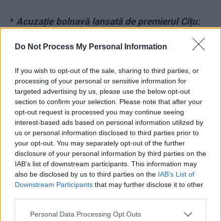
*
Acuzație bolnavă lansată de premierul Cîțu:
„Dacă AUR a negociat cu USR-PLUS ca această
Do Not Process My Personal Information
campanie de vaccinare să fie încetinită?!“
If you wish to opt-out of the sale, sharing to third parties, or
*
Ofensiva anti-USR-PLUS a lui Cîțu: la o zi
processing of your personal or sensitive information for
după ce i-a dat afară secretarii de stat, i-a
targeted advertising by us, please use the below opt-out
section to confirm your selection. Please note that after your
demis și prefecții, și subprefecții
opt-out request is processed you may continue seeing
interest-based ads based on personal information utilized by
*
5 erori majore care au dus la criza politică.
us or personal information disclosed to third parties prior to
your opt-out. You may separately opt-out of the further
Autorii lor: Iohannis, Cîțu, Stelian Ion, PNL,
disclosure of your personal information by third parties on the
USR-PLUS. Analiza unui fost președinte al PNL
IAB’s list of downstream participants. This information may
also be disclosed by us to third parties on the
IAB’s List of
*
Revoltă în PNL: 32 de parlamentari pro-Orban
Downstream Participants
that may further disclose it to other
third parties.
îi cer lui Cîțu să nu facă înțelegeri cu PSD
Personal Data Processing Opt Outs