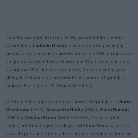
Înaintea ședinței de la ora 16.00, președintele Camerei
Deputaților,
Ludovic Orban,
a anunțat că nu participă,
pentru a nu fi acuzat de adversarii săi din PNL că încearcă
să grăbească demiterea Guvernului Cîțu (rivalul său de la
Congresul PNL din 25 septembrie). În consecință, și-a
delegat atribuțiile de președinte al Camerei Deputaților
timp de 8 ore (de la 16.00 până la 24.00).
Dintre cei 4 vicepreședinți ai Camerei Deputaților –
Sorin
Grindeanu
(PSD),
Alexandru Rafila
(PSD),
Florin Roman
(PNL) și
Cristina Prună
(USR-PLUS) –, Orban a optat,
tactic, pentru colegul său de partid Florin Roman, care în
această perioadă îi este adversar înverșunat, plasându-se