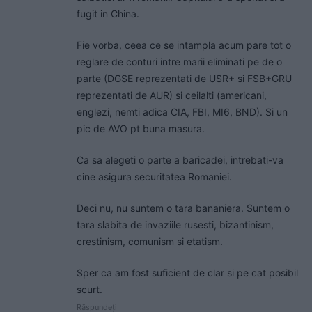
fugit in China.
Fie vorba, ceea ce se intampla acum pare tot o
reglare de conturi intre marii eliminati pe de o
parte (DGSE reprezentati de USR+ si FSB+GRU
reprezentati de AUR) si ceilalti (americani,
englezi, nemti adica CIA, FBI, MI6, BND). Si un
pic de AVO pt buna masura.
Ca sa alegeti o parte a baricadei, intrebati-va
cine asigura securitatea Romaniei.
Deci nu, nu suntem o tara bananiera. Suntem o
tara slabita de invaziile rusesti, bizantinism,
crestinism, comunism si etatism.
Sper ca am fost suficient de clar si pe cat posibil
scurt.
Răspundeți