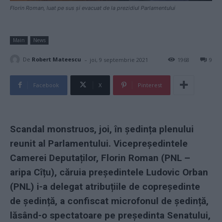
Florin Roman, luat pe sus și evacuat de la prezidiul Parlamentului
Main
News
-
De
Robert Mateescu
joi, 9 septembrie 2021
1968
9
Facebook
X
Pinterest
Scandal monstruos, joi, în ședința plenului
reunit al Parlamentului. Vicepreședintele
Camerei Deputaților, Florin Roman (PNL –
aripa Cîțu), căruia președintele Ludovic Orban
(PNL) i-a delegat atribuțiile de copreședinte
de ședință, a confiscat microfonul de ședință,
lăsând-o spectatoare pe președinta Senatului,