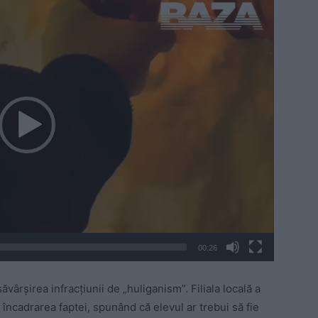
00:26
ăvârșirea infracțiunii de „huliganism”. Filiala locală a
încadrarea faptei, spunând că elevul ar trebui să fie