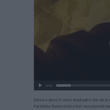
l
a
y
e
r
v
i
d
e
o
00:00
Elevul a ajuns în arest după patru zile de la s
Partidului Rusia Unită a fost nemulțumită de 