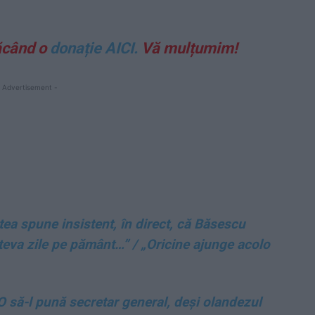
ăcând o
donație AICI.
Vă mulțumim!
 Advertisement -
ea spune insistent, în direct, că Băsescu
teva zile pe pământ…” / „Oricine ajunge acolo
 să-l pună secretar general, deși olandezul