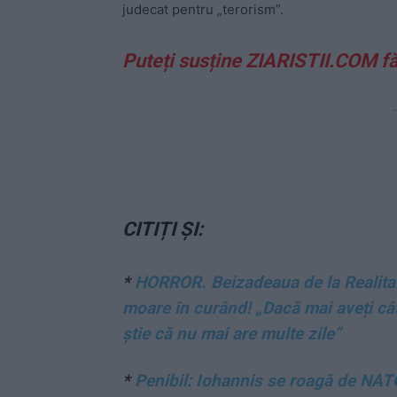
judecat pentru „terorism”.
Puteți susține ZIARISTII.COM f
-
CITIȚI ȘI:
*
HORROR. Beizadeaua de la Realitat
moare în curând! „Dacă mai aveți câ
știe că nu mai are multe zile”
*
Penibil: Iohannis se roagă de NATO