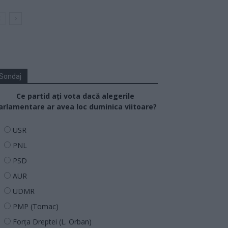
Sondaj
Ce partid ați vota dacă alegerile
arlamentare ar avea loc duminica viitoare?
USR
PNL
PSD
AUR
UDMR
PMP (Tomac)
Forța Dreptei (L. Orban)