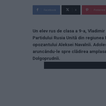
Facebook
X
Pinterest
Un elev rus de clasa a 9-a, Vladimir
Partidului Rusia Unită din regiunea
opozantului Aleksei Navalnîi. Adole
aruncându-le spre clădirea amplasat
Dolgoprudnîi.