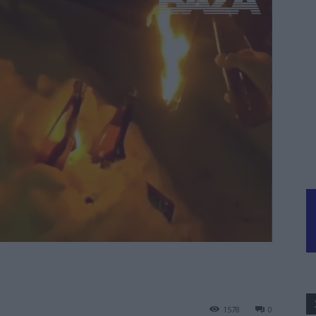
1578
0