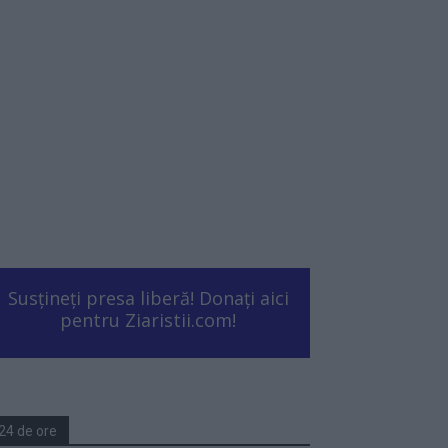
Susțineți presa liberă! Donați aici
pentru Ziaristii.com!
24 de ore