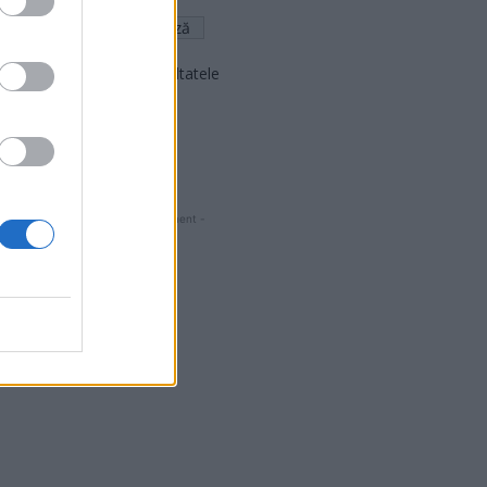
Arată rezultatele
Arhiva sondajelor
- Advertisment -