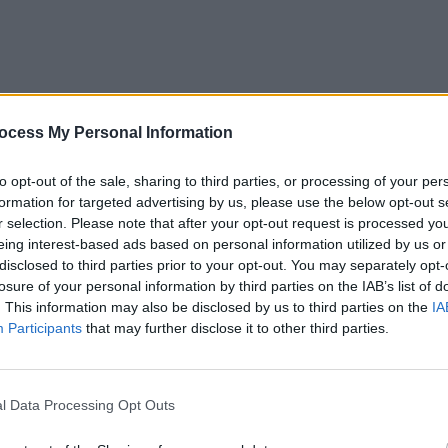
ocess My Personal Information
to opt-out of the sale, sharing to third parties, or processing of your per
formation for targeted advertising by us, please use the below opt-out s
-a produs în seara zilei de 16 februarie 2024.
r selection. Please note that after your opt-out request is processed y
eing interest-based ads based on personal information utilized by us or
disclosed to third parties prior to your opt-out. You may separately opt-
de Telegram „Baza”
(pro-Kremlin), Centrul de
losure of your personal information by third parties on the IAB’s list of
ă l-a reținut ulterior pe minor și a deschis pe numele
. This information may also be disclosed by us to third parties on the
IA
Participants
that may further disclose it to other third parties.
lgoprudnîi a fost incendiată în seara zilei de 16
iat de clădirea de pe strada Tsiolkovski și a aruncat
l Data Processing Opt Outs
ului. După cum se indică în comunicatul de presă al