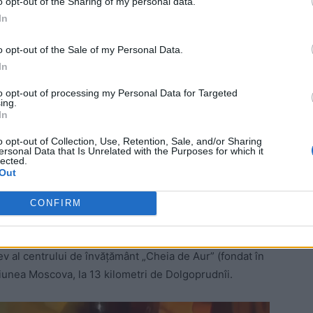
că și-a explicat acțiunea ca răzbunare pentru moartea
o opt-out of the Sharing of my personal data.
In
o opt-out of the Sale of my Personal Data.
 Advertisement -
In
to opt-out of processing my Personal Data for Targeted
ing.
In
o opt-out of Collection, Use, Retention, Sale, and/or Sharing
ersonal Data that Is Unrelated with the Purposes for which it
lected.
Out
CONFIRM
ev al centrului de învățământ „Cheia de Aur” (fondat în
egiunea Moscova, la 13 kilometri de Dolgoprudnîi.