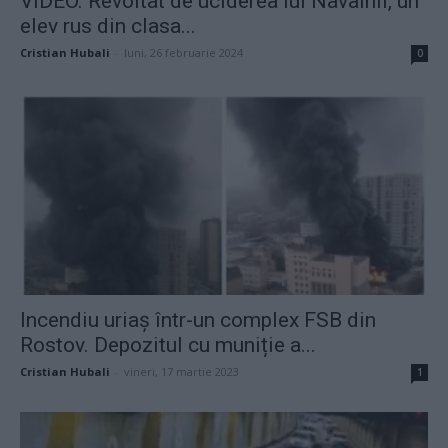
VIDEO. Revoltat de uciderea lui Navalnîi, un
elev rus din clasa...
Cristian Hubali
-
luni, 26 februarie 2024
0
Incendiu uriaș într-un complex FSB din
Rostov. Depozitul cu muniție a...
Cristian Hubali
-
vineri, 17 martie 2023
1