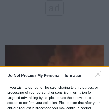
ad
Do Not Process My Personal Information
If you wish to opt-out of the sale, sharing to third parties, or
processing of your personal or sensitive information for
targeted advertising by us, please use the below opt-out
„Colectiv pe roți” în Bulgaria: 46 de oameni,
section to confirm your selection. Please note that after your
printre care 12...
opt-out request is processed you may continue seeing