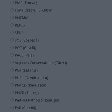
PMP (Tomac)
Forța Dreptei (L. Orban)
PNȚMM
REPER
SENS
SOS (Șoșoacă)
POT (Gavrilă)
PACE (Peia)
Acțiunea Conservatoare (Târziu)
PDF (Lazarus)
PUSL (D. Voiculescu)
PNȚCD (Pavelescu)
PNCR (Terheș)
Partidul Patrioților (Surugiu)
FAR (Coarnă)