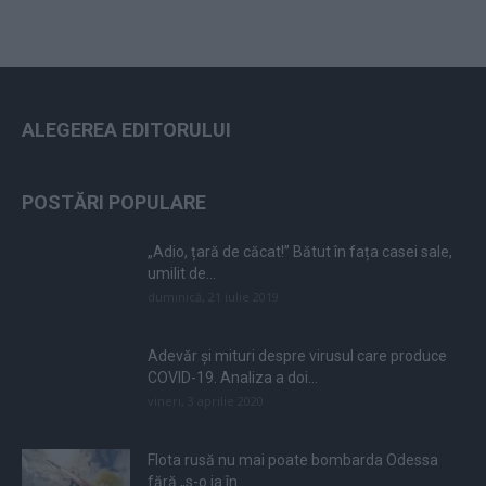
ALEGEREA EDITORULUI
POSTĂRI POPULARE
„Adio, țară de căcat!” Bătut în fața casei sale,
umilit de...
duminică, 21 iulie 2019
Adevăr și mituri despre virusul care produce
COVID-19. Analiza a doi...
vineri, 3 aprilie 2020
Flota rusă nu mai poate bombarda Odessa
fără „s-o ia în...