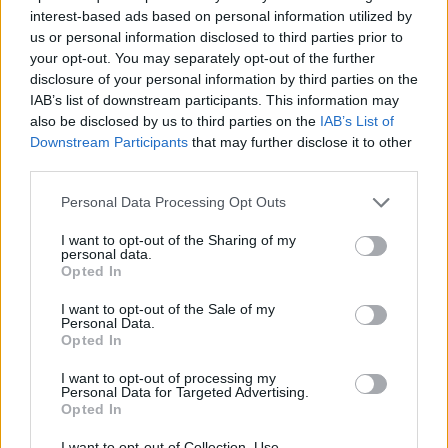
interest-based ads based on personal information utilized by
Robert Mateescu
-
marți, 23 noiembrie 2021
0
us or personal information disclosed to third parties prior to
your opt-out. You may separately opt-out of the further
VIDEO. Delirul lui Carmen Avram, cu Dăncilă
disclosure of your personal information by third parties on the
IAB’s list of downstream participants. This information may
– Ana lu’ Manole....
also be disclosed by us to third parties on the
IAB’s List of
Grigore Cartianu
-
miercuri, 27 martie 2019
1
Downstream Participants
that may further disclose it to other
third parties.
Pe Vosganian l-a speriat promisiunea cu
Personal Data Processing Opt Outs
pușcăria. Se teme că Andrei...
I want to opt-out of the Sharing of my
Grigore Cartianu
-
luni, 28 ianuarie 2019
4
personal data.
Opted In
ad
I want to opt-out of the Sale of my
Personal Data.
Opted In
Susțineți presa liberă! Donați aici pentru
I want to opt-out of processing my
Ziaristii.com!
Personal Data for Targeted Advertising.
Opted In
I want to opt-out of Collection, Use,