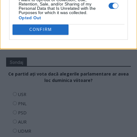
Retention, Sale, and/or Sharing of my
Personal Data that Is Unrelated with the
Purposes for which it was collected.
24 de ore
Opted Out
CONFIRM
Sondaj
Ce partid ați vota dacă alegerile parlamentare ar avea
loc duminica viitoare?
USR
PNL
PSD
AUR
UDMR