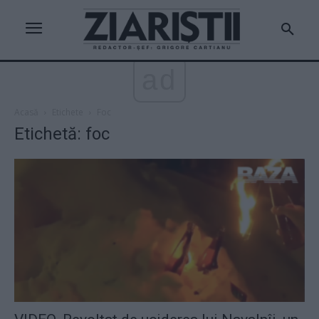
ad
Acasă
Etichete
Foc
Etichetă: foc