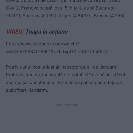
Covid. Cu 3.781 de cazuri de infectare cu virusul SARS-
CoV-2, Prahova ocupă locul 5 în țară, după București
(9.701), Suceava (5.097), Argeș (4.843) și Brașov (4.256).
VIDEO:
Țoapa în acțiune
https://www.facebook.com/watch/?
v=340579284015651&extid=pLIYTeStGZ1aX9x1
Potrivit unui comunicat al Inspectoratului de Jandarmi
Prahova, femeia, încurajată de faptul că în zonă și-a făcut
apariția și concubinul ei, l-a lovit cu palma peste față pe
subofițerul
jandarm
.
- Advertisement -