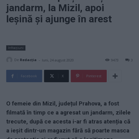
jandarm, la Mizil, apoi
leșină și ajunge în arest
Infracțiuni
-
De
Redacţia
luni, 24 august 2020
9473
3
Facebook
X
Pinterest
O femeie din Mizil, județul Prahova, a fost
filmată în timp ce a agresat un
jandarm, zilele
trecute, după ce acesta i-ar fi atras atenția că
a ieşit dintr-un magazin fără să poarte masca