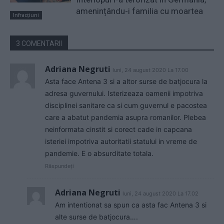
amenințându-i familia cu moartea
Infracțiuni
3 COMENTARII
Adriana Negruti
luni, 24 august 2020 La 17.00
Asta face Antena 3 si a altor surse de batjocura la
adresa guvernului. Isterizeaza oamenii impotriva
disciplinei sanitare ca si cum guvernul e pacostea
care a abatut pandemia asupra romanilor. Plebea
neinformata cinstit si corect cade in capcana
isteriei impotriva autoritatii statului in vreme de
pandemie. E o absurditate totala.
Răspundeți
Adriana Negruti
luni, 24 august 2020 La 17.02
Am intentionat sa spun ca asta fac Antena 3 si
alte surse de batjocura….