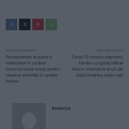
Articolul precedent
Articolul următor
Restaurantele ar putea fi
Covid-19 lovește năprasnic
redeschise în curând!
familia coruptului Mihail
Guvernul caută soluții pentru
Vlasov: internat la două zile
reluarea activității în spațiile
după moartea soției sale
închise
Redacţia