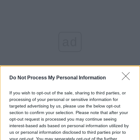
ad
Do Not Process My Personal Information
If you wish to opt-out of the sale, sharing to third parties, or
*
„Dragă Românie, a
processing of your personal or sensitive information for
targeted advertising by us, please use the below opt-out
venit timpul să ne
section to confirm your selection. Please note that after your
opt-out request is processed you may continue seeing
interest-based ads based on personal information utilized by
despărțim!” Strigătul
us or personal information disclosed to third parties prior to
your opt-out. You may separately opt-out of the further