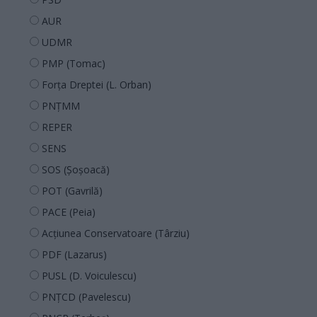
AUR
UDMR
PMP (Tomac)
Forța Dreptei (L. Orban)
PNȚMM
REPER
SENS
SOS (Șoșoacă)
POT (Gavrilă)
PACE (Peia)
Acțiunea Conservatoare (Târziu)
PDF (Lazarus)
PUSL (D. Voiculescu)
PNȚCD (Pavelescu)