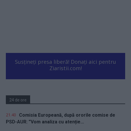
Susțineți presa liberă! Donați aici pentru
Ziaristii.com!
24 de ore
21.40
Comisia Europeană, după ororile comise de
PSD-AUR: ”Vom analiza cu atenție...