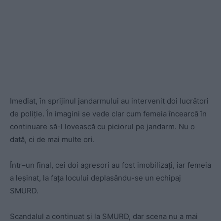
Imediat, în sprijinul
jandarm
ului au intervenit doi lucrători
de poliție. În imagini se vede clar cum femeia încearcă în
continuare să-l lovească cu piciorul pe jandarm. Nu o
dată, ci
de mai multe ori.
Î
ntr
–
un final, cei doi agresori au fost imobiliza
ţ
i
,
iar femeia
a leşinat, la fața locului deplasându-se un echipaj
SMURD.
Scandalul a continuat şi la SMURD, dar scena nu a mai