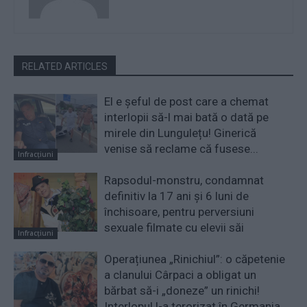
RELATED ARTICLES
El e șeful de post care a chemat
interlopii să-l mai bată o dată pe
mirele din Lungulețu! Ginerică
venise să reclame că fusese...
Infracțiuni
Rapsodul-monstru, condamnat
definitiv la 17 ani și 6 luni de
închisoare, pentru perversiuni
sexuale filmate cu elevii săi
Infracțiuni
Operațiunea „Rinichiul”: o căpetenie
a clanului Cârpaci a obligat un
bărbat să-i „doneze” un rinichi!
Interlopul l-a terorizat în Germania,