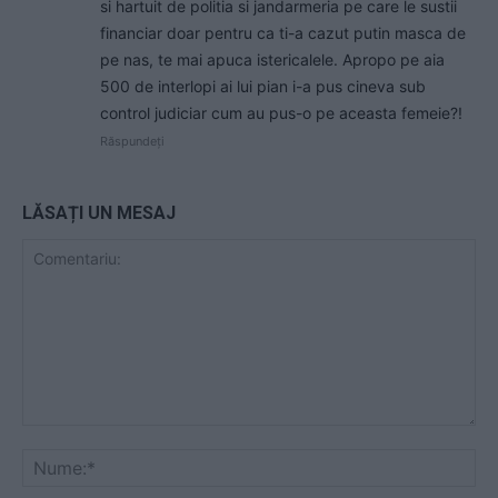
si hartuit de politia si jandarmeria pe care le sustii
financiar doar pentru ca ti-a cazut putin masca de
pe nas, te mai apuca istericalele. Apropo pe aia
500 de interlopi ai lui pian i-a pus cineva sub
control judiciar cum au pus-o pe aceasta femeie?!
Răspundeți
LĂSAȚI UN MESAJ
Comentariu:
Nu