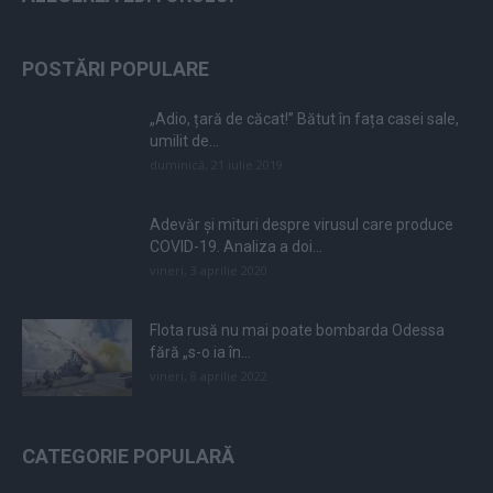
POSTĂRI POPULARE
„Adio, țară de căcat!” Bătut în fața casei sale,
umilit de...
duminică, 21 iulie 2019
Adevăr și mituri despre virusul care produce
COVID-19. Analiza a doi...
vineri, 3 aprilie 2020
Flota rusă nu mai poate bombarda Odessa
fără „s-o ia în...
vineri, 8 aprilie 2022
CATEGORIE POPULARĂ