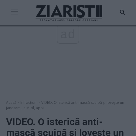
ad
Acasă
Infracțiuni
VIDEO. O isterică anti-mască scuipă și lovește un
jandarm, la Mizil, apoi...
VIDEO. O isterică anti-
mască scuipă și lovește un