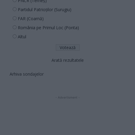
PNCR (Terheș)
Partidul Patrioților (Surugiu)
FAR (Coarnă)
România pe Primul Loc (Ponta)
Altul
Arată rezultatele
Arhiva sondajelor
- Advertisment -