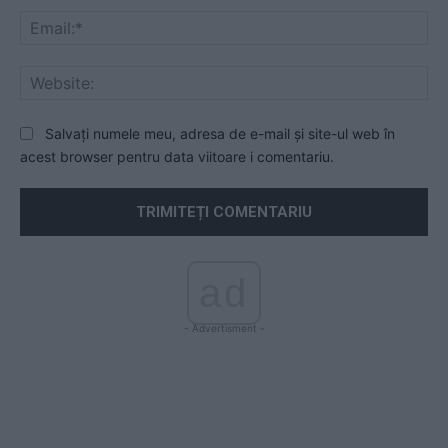
Ema
Web
Salvați numele meu, adresa de e-mail și site-ul web în
acest browser pentru data viitoare i comentariu.
ad
- Advertisment -