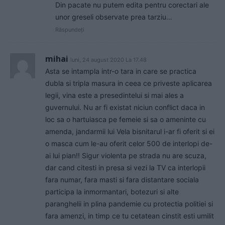
Din pacate nu putem edita pentru corectari ale
unor greseli observate prea tarziu…
Răspundeți
mihai
luni, 24 august 2020 La 17.48
Asta se intampla intr-o tara in care se practica
dubla si tripla masura in ceea ce priveste aplicarea
legii, vina este a presedintelui si mai ales a
guvernului. Nu ar fi existat niciun conflict daca in
loc sa o hartuiasca pe femeie si sa o ameninte cu
amenda, jandarmii lui Vela bisnitarul i-ar fi oferit si ei
o masca cum le-au oferit celor 500 de interlopi de-
ai lui pian!! Sigur violenta pe strada nu are scuza,
dar cand citesti in presa si vezi la TV ca interlopii
fara numar, fara masti si fara distantare sociala
participa la inmormantari, botezuri si alte
paranghelii in plina pandemie cu protectia politiei si
fara amenzi, in timp ce tu cetatean cinstit esti umilit