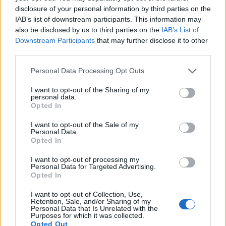
de durere al unui
disclosure of your personal information by third parties on the
IAB’s list of downstream participants. This information may
militar care a luptat în
also be disclosed by us to third parties on the
IAB’s List of
Downstream Participants
that may further disclose it to other
third parties.
Afganistan
Personal Data Processing Opt Outs
I want to opt-out of the Sharing of my
*
O nouă escrocherie a lui Radu Moraru: 300 de
personal data.
Opted In
candidați-fantomă! „Nașul” vinde funcții
publice de 200.000 de euro, instituind oficial
I want to opt-out of the Sale of my
Personal Data.
„taxa de protecție” în politică
Opted In
I want to opt-out of processing my
*
VIDEO. Scena
Personal Data for Targeted Advertising.
Opted In
elicopterului, varianta
I want to opt-out of Collection, Use,
Retention, Sale, and/or Sharing of my
Personal Data that Is Unrelated with the
Belarus: Lukașenko,
Purposes for which it was collected.
Opted Out