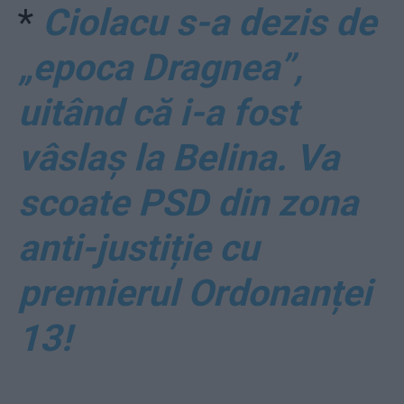
*
Ciolacu s-a dezis de
„epoca Dragnea”,
uitând că i-a fost
vâslaș la Belina. Va
scoate PSD din zona
anti-justiție cu
premierul Ordonanței
13!