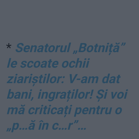
*
Senatorul „Botniță”
le scoate ochii
ziariștilor: V-am dat
bani, ingraților! Și voi
mă criticați pentru o
„p…ă în c…r”…