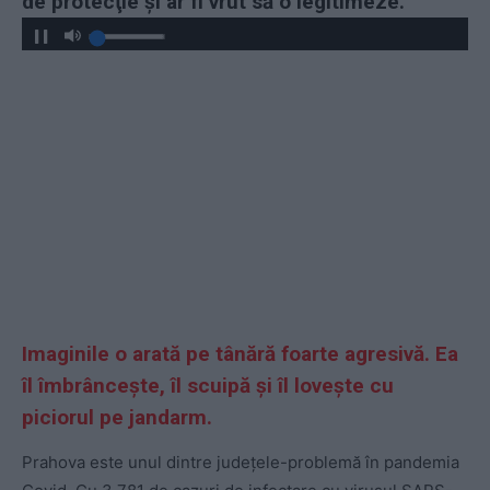
de protecţie și ar fi vrut să o legitimeze.
Imaginile o arată pe tânără foarte agresivă. Ea
îl îmbrâncește, îl scuipă și îl lovește cu
piciorul pe jandarm.
Prahova este unul dintre județele-problemă în pandemia