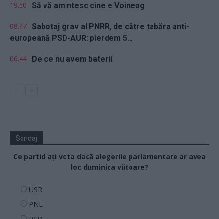
19.50
Să vă amintesc cine e Voineag
08.47
Sabotaj grav al PNRR, de către tabăra anti-
europeană PSD-AUR: pierdem 5...
06.44
De ce nu avem baterii
Sondaj
Ce partid ați vota dacă alegerile parlamentare ar avea
loc duminica viitoare?
USR
PNL
PSD