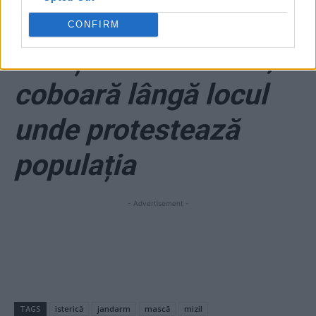
cu vestă antiglonț și
CONFIRM
Kalașnikov în mână,
coboară lângă locul
unde protestează
populația
- Advertisement -
TAGS
isterică
jandarm
mască
mizil