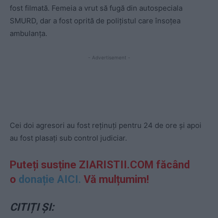
fost filmată. Femeia a vrut să fugă din autospeciala
SMURD, dar a fost oprită de polițistul care însoțea
ambulanța.
- Advertisement -
Cei doi agresori au fost reţinuţi pentru 24 de ore şi apoi
au fost plasaţi sub control judiciar.
Puteți susține ZIARISTII.COM făcând
o
donație AICI.
Vă mulțumim!
CITIȚI ȘI: