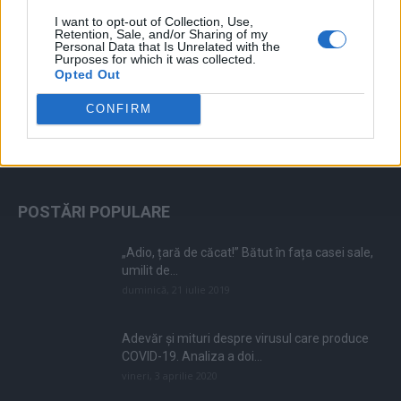
I want to opt-out of Collection, Use,
Retention, Sale, and/or Sharing of my
Personal Data that Is Unrelated with the
Purposes for which it was collected.
Opted Out
CONFIRM
ALEGEREA EDITORULUI
POSTĂRI POPULARE
„Adio, țară de căcat!” Bătut în fața casei sale,
umilit de...
duminică, 21 iulie 2019
Adevăr și mituri despre virusul care produce
COVID-19. Analiza a doi...
vineri, 3 aprilie 2020