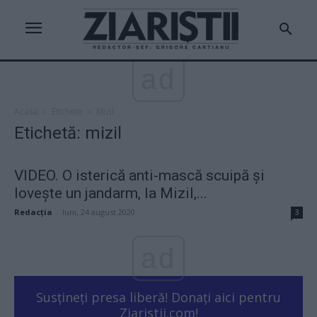
ad
Acasă
Etichete
Mizil
Etichetă: mizil
VIDEO. O isterică anti-mască scuipă și
lovește un jandarm, la Mizil,...
Redacţia
-
luni, 24 august 2020
3
ad
Susțineți presa liberă! Donați aici pentru
Ziaristii.com!