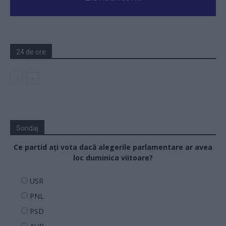
24 de ore
Sondaj
Ce partid ați vota dacă alegerile parlamentare ar avea
loc duminica viitoare?
USR
PNL
PSD