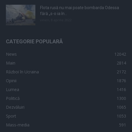
Flota rusă nu mai poate bombarda Odessa
fără „s-o ia în...
vineri, 8 aprilie 2022
CATEGORIE POPULARĂ
News
12042
Main
2814
Război în Ucraina
2172
Opinii
1876
Lumea
1416
Politică
1300
Dezvăluiri
1065
Sport
1053
Mass-media
591