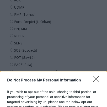
AUR
UDMR
PMP (Tomac)
Forța Dreptei (L. Orban)
PNȚMM
REPER
SENS
SOS (Șoșoacă)
POT (Gavrilă)
PACE (Peia)
Acțiunea Conservatoare (Târziu)
PDF (Lazarus)
Do Not Process My Personal Information
PUSL (D. Voiculescu)
If you wish to opt-out of the sale, sharing to third parties, or
PNȚCD (Pavelescu)
processing of your personal or sensitive information for
PNCR (Terheș)
targeted advertising by us, please use the below opt-out
section to confirm your selection. Please note that after your