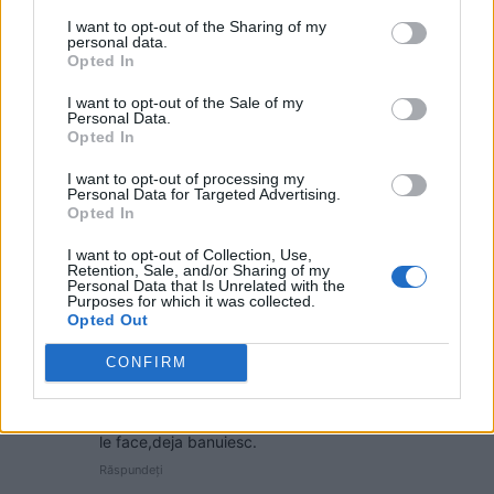
pierdem 5 miliarde de euro și nu
I want to opt-out of the Sharing of my
câștigăm niciun kilowatt! Explicațiile
personal data.
Opted In
convingătoare ale ministrului
Pîslaru
News
I want to opt-out of the Sale of my
Personal Data.
Opted In
A doua operațiune obscenă a
DIICOT în această vară, după ”cazul
I want to opt-out of processing my
Pașca – Dumbrava”. Un fost
Personal Data for Targeted Advertising.
Opted In
consilier al lui Băsescu a fost
percheziționat și...
News
I want to opt-out of Collection, Use,
Retention, Sale, and/or Sharing of my
Personal Data that Is Unrelated with the
Purposes for which it was collected.
21 COMENTARII
Opted Out
CONFIRM
Lia
vineri, 28 iunie 2024 La 15.07
Nu ma intereseaza.Punct.Iar dl.bortun ale cui jocuri
le face,deja banuiesc.
Răspundeți