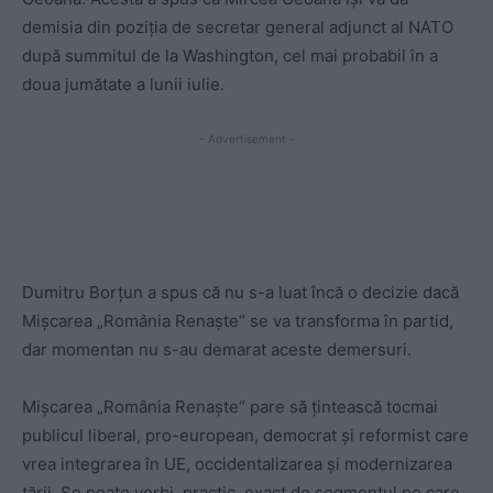
demisia din poziția de secretar general adjunct al NATO
după summitul de la Washington, cel mai probabil în a
doua jumătate a lunii iulie.
- Advertisement -
Dumitru Borțun a spus că nu s-a luat încă o decizie dacă
Mișcarea „România Renaște“ se va transforma în partid,
dar momentan nu s-au demarat aceste demersuri.
Mișcarea „România Renaște“ pare să țintească tocmai
publicul liberal, pro-european, democrat și reformist care
vrea integrarea în UE, occidentalizarea și modernizarea
țării. Se poate vorbi, practic, exact de segmentul pe care