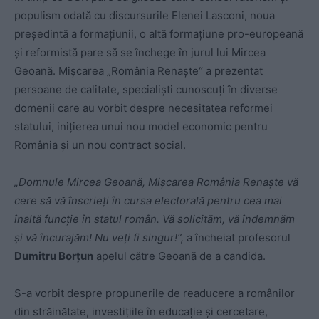
populism odată cu discursurile Elenei Lasconi, noua
președintă a formațiunii, o altă formațiune pro-europeană
și reformistă pare să se închege în jurul lui Mircea
Geoană. Mișcarea „România Renaște“ a prezentat
persoane de calitate, specialiști cunoscuți în diverse
domenii care au vorbit despre necesitatea reformei
statului, inițierea unui nou model economic pentru
România și un nou contract social.
„Domnule Mircea Geoană, Mișcarea România Renaște vă
cere să vă înscrieți în cursa electorală pentru cea mai
înaltă funcție în statul român. Vă solicităm, vă îndemnăm
și vă încurajăm! Nu veți fi singur!“,
a încheiat profesorul
Dumitru Borțun
apelul către Geoană de a candida.
S-a vorbit despre propunerile de readucere a românilor
din străinătate, investițiile în educație și cercetare,