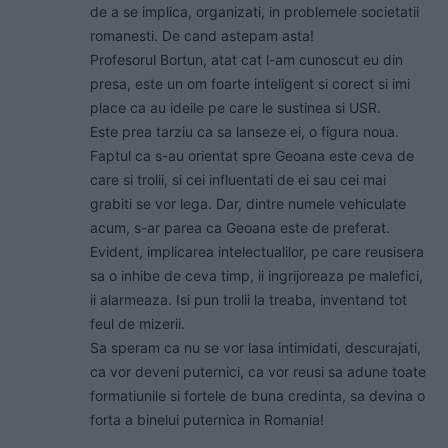
de a se implica, organizati, in problemele societatii
romanesti. De cand astepam asta!
Profesorul Bortun, atat cat l-am cunoscut eu din
presa, este un om foarte inteligent si corect si imi
place ca au ideile pe care le sustinea si USR.
Este prea tarziu ca sa lanseze ei, o figura noua.
Faptul ca s-au orientat spre Geoana este ceva de
care si trolii, si cei influentati de ei sau cei mai
grabiti se vor lega. Dar, dintre numele vehiculate
acum, s-ar parea ca Geoana este de preferat.
Evident, implicarea intelectualilor, pe care reusisera
sa o inhibe de ceva timp, ii ingrijoreaza pe malefici,
ii alarmeaza. Isi pun trolii la treaba, inventand tot
feul de mizerii.
Sa speram ca nu se vor lasa intimidati, descurajati,
ca vor deveni puternici, ca vor reusi sa adune toate
formatiunile si fortele de buna credinta, sa devina o
forta a binelui puternica in Romania!