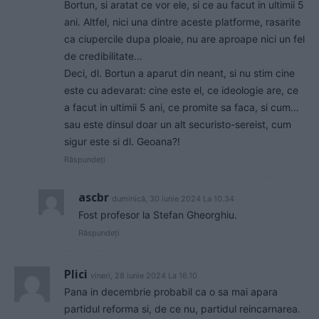
Bortun, si aratat ce vor ele, si ce au facut in ultimii 5
ani. Altfel, nici una dintre aceste platforme, rasarite
ca ciupercile dupa ploaie, nu are aproape nici un fel
de credibilitate…
Deci, dl. Bortun a aparut din neant, si nu stim cine
este cu adevarat: cine este el, ce ideologie are, ce
a facut in ultimii 5 ani, ce promite sa faca, si cum…
sau este dinsul doar un alt securisto-sereist, cum
sigur este si dl. Geoana?!
Răspundeți
ascbr
duminică, 30 iunie 2024 La 10.34
Fost profesor la Stefan Gheorghiu.
Răspundeți
Plici
vineri, 28 iunie 2024 La 16.10
Pana in decembrie probabil ca o sa mai apara
partidul reforma si, de ce nu, partidul reincarnarea.