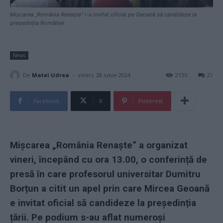
Mișcarea „România Renaște“ l-a invitat oficial pe Geoană să candideze la
președinția României
News
-
De
Matei Udrea
vineri, 28 iunie 2024
2135
21
Facebook
X
Pinterest
Mișcarea „România Renaște“ a organizat
vineri, începând cu ora 13.00, o conferință de
presă în care profesorul universitar Dumitru
Borțun a citit un apel prin care Mircea Geoană
e invitat oficial să candideze la președinția
țării. Pe podium s-au aflat numeroși