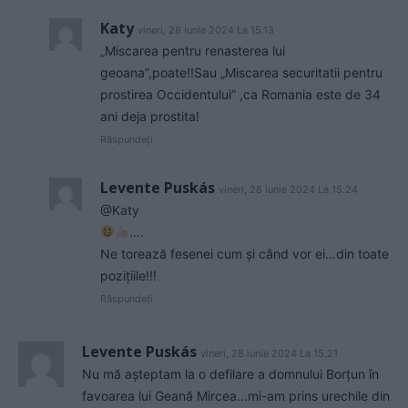
Katy
vineri, 28 iunie 2024 La 15.13
„Miscarea pentru renasterea lui
geoana”,poate!!Sau „Miscarea securitatii pentru
prostirea Occidentului” ,ca Romania este de 34
ani deja prostita!
Răspundeți
Levente Puskás
vineri, 28 iunie 2024 La 15.24
@Katy
….
Ne torează fesenei cum și când vor ei…din toate
pozițiile!!!
Răspundeți
Levente Puskás
vineri, 28 iunie 2024 La 15.21
Nu mă așteptam la o defilare a domnului Borțun în
favoarea lui Geană Mircea…mi-am prins urechile din