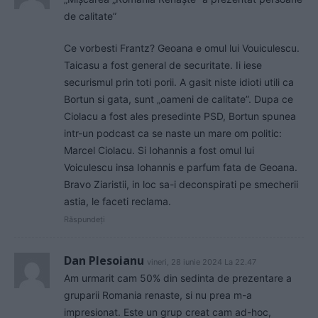
de calitate”
Ce vorbesti Frantz? Geoana e omul lui Vouiculescu.
Taicasu a fost general de securitate. Ii iese
securismul prin toti porii. A gasit niste idioti utili ca
Bortun si gata, sunt „oameni de calitate”. Dupa ce
Ciolacu a fost ales presedinte PSD, Bortun spunea
intr-un podcast ca se naste un mare om politic:
Marcel Ciolacu. Si Iohannis a fost omul lui
Voiculescu insa Iohannis e parfum fata de Geoana.
Bravo Ziaristii, in loc sa-i deconspirati pe smecherii
astia, le faceti reclama.
Răspundeți
Dan Plesoianu
vineri, 28 iunie 2024 La 22.47
Am urmarit cam 50% din sedinta de prezentare a
gruparii Romania renaste, si nu prea m-a
impresionat. Este un grup creat cam ad-hoc,