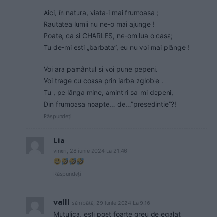
Aici, în natura, viata-i mai frumoasa ;
Rautatea lumii nu ne-o mai ajunge !
Poate, ca si CHARLES, ne-om lua o casa;
Tu de-mi esti „barbata”, eu nu voi mai plânge !
Voi ara pamântul si voi pune pepeni.
Voi trage cu coasa prin iarba zglobie .
Tu , pe lânga mine, amintiri sa-mi depeni,
Din frumoasa noapte… de…”presedintie”?!
Răspundeți
Lia
vineri, 28 iunie 2024 La 21.46
Răspundeți
valll
sâmbătă, 29 iunie 2024 La 9.16
Mutulica, esti poet foarte greu de egalat