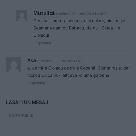
Mutulică
duminică, 30 iunie 2024 La 13.11
Geoana-i omu- alunecos, nici calare, nici pe jos!
Seamana cam cu Babacu, de nu-i Ciuca… e
Ciolacu!
Răspundeți
Asa
duminică, 30 iunie 2024 La 13.57
e, ce mi-e Ciolacu ce mi-e Geoană: Ciuma roșie, dar
nici cu Ciucă nu-i altceva -ciuma galbena.
Răspundeți
LĂSAȚI UN MESAJ