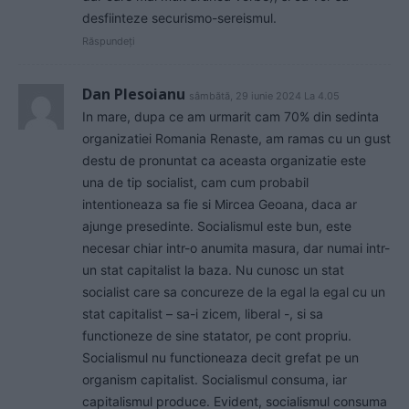
desfiinteze securismo-sereismul.
Răspundeți
Dan Plesoianu
sâmbătă, 29 iunie 2024 La 4.05
In mare, dupa ce am urmarit cam 70% din sedinta
organizatiei Romania Renaste, am ramas cu un gust
destu de pronuntat ca aceasta organizatie este
una de tip socialist, cam cum probabil
intentioneaza sa fie si Mircea Geoana, daca ar
ajunge presedinte. Socialismul este bun, este
necesar chiar intr-o anumita masura, dar numai intr-
un stat capitalist la baza. Nu cunosc un stat
socialist care sa concureze de la egal la egal cu un
stat capitalist – sa-i zicem, liberal -, si sa
functioneze de sine statator, pe cont propriu.
Socialismul nu functioneaza decit grefat pe un
organism capitalist. Socialismul consuma, iar
capitalismul produce. Evident, socialismul consuma