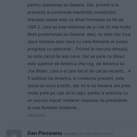
pentru sustinerea lui Geoana. Dar, privind si la
prezenta si cuvintarile membrilor constitutivi,
impresia lasata este ca dinsii formeaza un fel de
USR 2, care au insa misiunea de a-i da cit mai multe
limbi posteriorului lui Geoana. deci, nu este clar inca
daca Geoana este ceva cu care Romania ar putea
progresa cu adevarat… Privind la trecutul dinsului,
nu este cazul de asa ceva. Dar se pare ca dinsul
este sustinut de America (ma rog, de America lui
Joe Biden, care s-a cam facut de cacao recent)… A
fi sustinut de America, in contextul prezent, este
totusi un lucru pozitiv, dar mi-e ca Geoana are prea
multe pete pe cap (si in cap), pentru a exercita cu
un succes macar moderat misiunea de presedinte
al unei Romanii moderne…
Răspundeți
Dan Plesoianu
sâmbătă, 29 iunie 2024 La 3.47