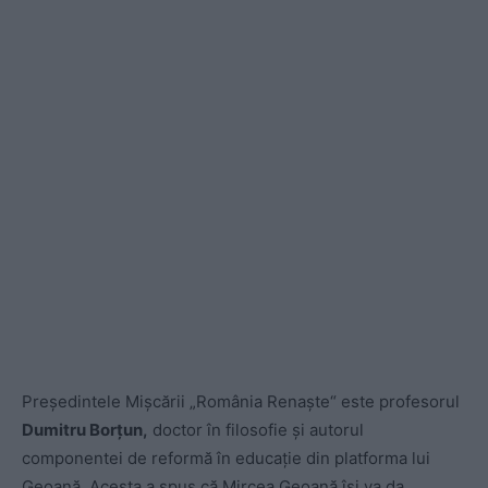
Președintele Mișcării „România Renaște“ este profesorul
Dumitru Borțun,
doctor în filosofie și autorul
componentei de reformă în educație din platforma lui
Geoană. Acesta a spus că Mircea Geoană își va da