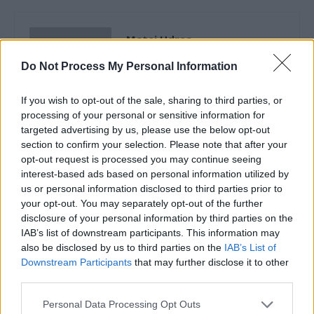
Matei Udrea
Do Not Process My Personal Information
If you wish to opt-out of the sale, sharing to third parties, or
processing of your personal or sensitive information for
targeted advertising by us, please use the below opt-out
section to confirm your selection. Please note that after your
RELATED ARTICLES
opt-out request is processed you may continue seeing
interest-based ads based on personal information utilized by
us or personal information disclosed to third parties prior to
Comisia Europeană, după ororile
your opt-out. You may separately opt-out of the further
comise de PSD-AUR: ”Vom analiza
disclosure of your personal information by third parties on the
cu atenție modificările aduse legii.
IAB’s list of downstream participants. This information may
Există riscul unor consecințe
also be disclosed by us to third parties on the
IAB’s List of
financiare”
Downstream Participants
that may further disclose it to other
Main
third parties.
Sabotaj grav al PNRR, de către
Personal Data Processing Opt Outs
tabăra anti-europeană PSD-AUR: