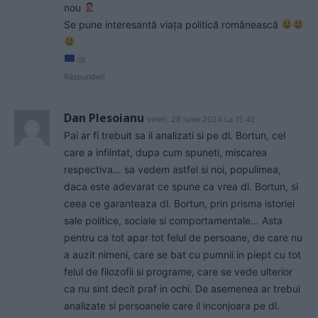
nou
Se pune interesantă viața politică românească
Răspundeți
Dan Plesoianu
vineri, 28 iunie 2024 La 15.42
Pai ar fi trebuit sa il analizati si pe dl. Bortun, cel
care a infiintat, dupa cum spuneti, miscarea
respectiva… sa vedem astfel si noi, populimea,
daca este adevarat ce spune ca vrea dl. Bortun, si
ceea ce garanteaza dl. Bortun, prin prisma istoriei
sale politice, sociale si comportamentale… Asta
pentru ca tot apar tot felul de persoane, de care nu
a auzit nimeni, care se bat cu pumnii in piept cu tot
felul de filozofii si programe, care se vede ulterior
ca nu sint decit praf in ochi. De asemenea ar trebui
analizate si persoanele care il inconjoara pe dl.