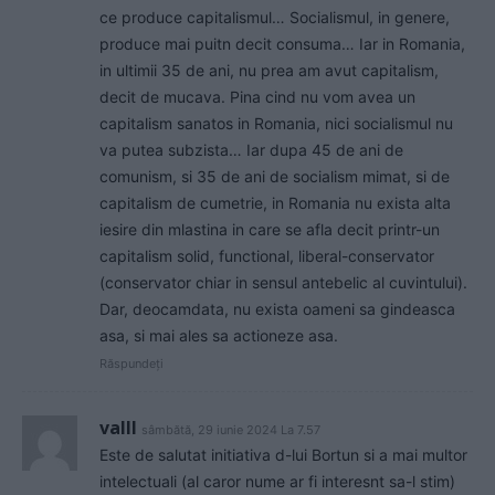
ce produce capitalismul… Socialismul, in genere,
produce mai puitn decit consuma… Iar in Romania,
in ultimii 35 de ani, nu prea am avut capitalism,
decit de mucava. Pina cind nu vom avea un
capitalism sanatos in Romania, nici socialismul nu
va putea subzista… Iar dupa 45 de ani de
comunism, si 35 de ani de socialism mimat, si de
capitalism de cumetrie, in Romania nu exista alta
iesire din mlastina in care se afla decit printr-un
capitalism solid, functional, liberal-conservator
(conservator chiar in sensul antebelic al cuvintului).
Dar, deocamdata, nu exista oameni sa gindeasca
asa, si mai ales sa actioneze asa.
Răspundeți
valll
sâmbătă, 29 iunie 2024 La 7.57
Este de salutat initiativa d-lui Bortun si a mai multor
intelectuali (al caror nume ar fi interesnt sa-l stim)