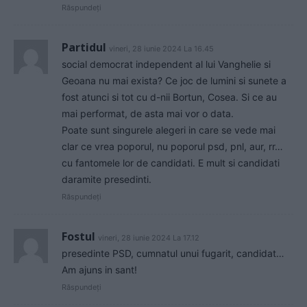
Răspundeți
Partidul
vineri, 28 iunie 2024 La 16.45
social democrat independent al lui Vanghelie si
Geoana nu mai exista? Ce joc de lumini si sunete a
fost atunci si tot cu d-nii Bortun, Cosea. Si ce au
mai performat, de asta mai vor o data.
Poate sunt singurele alegeri in care se vede mai
clar ce vrea poporul, nu poporul psd, pnl, aur, rr…
cu fantomele lor de candidati. E mult si candidati
daramite presedinti.
Răspundeți
Fostul
vineri, 28 iunie 2024 La 17.12
presedinte PSD, cumnatul unui fugarit, candidat…
Am ajuns in sant!
Răspundeți