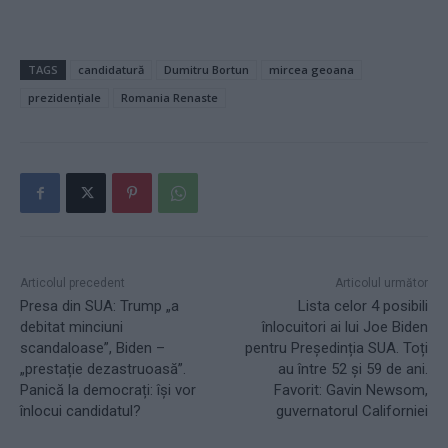
TAGS
candidatură
Dumitru Bortun
mircea geoana
prezidențiale
Romania Renaste
Articolul precedent
Articolul următor
Presa din SUA: Trump „a
Lista celor 4 posibili
debitat minciuni
înlocuitori ai lui Joe Biden
scandaloase”, Biden –
pentru Președinția SUA. Toți
„prestație dezastruoasă”.
au între 52 și 59 de ani.
Panică la democrați: își vor
Favorit: Gavin Newsom,
înlocui candidatul?
guvernatorul Californiei