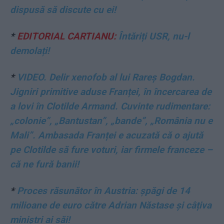
dispusă să discute cu ei!
*
EDITORIAL CARTIANU:
Întăriți USR, nu-l
demolați!
*
VIDEO. Delir xenofob al lui Rareș Bogdan.
Jigniri primitive aduse Franței, în încercarea de
a lovi în Clotilde Armand. Cuvinte rudimentare:
„colonie”, „Bantustan”, „bande”, „România nu e
Mali”. Ambasada Franței e acuzată că o ajută
pe Clotilde să fure voturi, iar firmele franceze –
că ne fură banii!
*
Proces răsunător în Austria: șpăgi de 14
milioane de euro către Adrian Năstase și câțiva
miniștri ai săi!