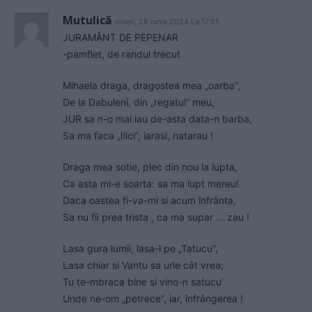
Mutulică
vineri, 28 iunie 2024 La 17.55
JURAMÂNT DE PEPENAR
-pamflet, de randul trecut
Mihaela draga, dragostea mea „oarba”,
De la Dabuleni, din „regatul” meu,
JUR sa n-o mai iau de-asta data-n barba,
Sa ma faca „Ilici”, iarasi, natarau !
Draga mea sotie, plec din nou la lupta,
Ca asta mi-e soarta: sa ma lupt mereu!
Daca oastea fi-va-mi si acum înfrânta,
Sa nu fii prea trista , ca ma supar … zau !
Lasa gura lumii, lasa-l pe „Tatucu”,
Lasa chiar si Vantu sa urle cât vrea;
Tu te-mbraca bine si vino-n satucu’
Unde ne-om „petrece”, iar, înfrângerea !