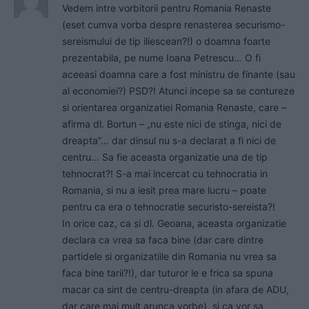
Vedem intre vorbitorii pentru Romania Renaste
(eset cumva vorba despre renasterea securismo-
sereismului de tip iliescean?!) o doamna foarte
prezentabila, pe nume Ioana Petrescu… O fi
aceeasi doamna care a fost ministru de finante (sau
al economiei?) PSD?! Atunci incepe sa se contureze
si orientarea organizatiei Romania Renaste, care –
afirma dl. Bortun – „nu este nici de stinga, nici de
dreapta”… dar dinsul nu s-a declarat a fi nici de
centru… Sa fie aceasta organizatie una de tip
tehnocrat?! S-a mai incercat cu tehnocratia in
Romania, si nu a iesit prea mare lucru – poate
pentru ca era o tehnocratie securisto-sereista?!
In orice caz, ca si dl. Geoana, aceasta organizatie
declara ca vrea sa faca bine (dar care dintre
partidele si organizatiile din Romania nu vrea sa
faca bine tarii?!), dar tuturor le e frica sa spuna
macar ca sint de centru-dreapta (in afara de ADU,
dar care mai mult arunca vorbe), si ca vor sa