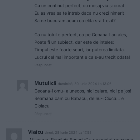
Cu un continut perfect, cu mesaj viu si curat
Eu as vrea sa te intreb daca nu crezi nimerit
Sa ne bucuram acum ca elita s-a trezit?
Ca nu totul e perfect, ca pe Geoana l-au ales,
Poate fi un subiect, dar este de inteles:
Timpul este foarte scurt, iar puterea limitata.
Lucrul cel mai important e ca s-au trezit odata!
Răspundeți
Mutulică
duminică, 30 iunie 2024 La 13.06
Geoana-i omu- alunecos, nici calare, nici pe jos!
Seamana cam cu Babacu, de nu-i Ciuca… e
Ciolacu!
Răspundeți
Vlaicu
vineri, 28 iunie 2024 La 17.58
„Mișcarea „România Renaște“ a prezentat persoane