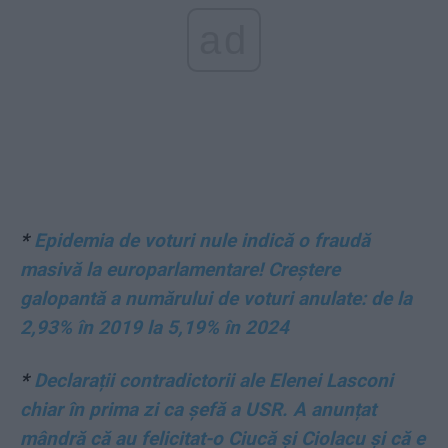
ad
*
Epidemia de voturi nule indică o fraudă
masivă la europarlamentare! Creștere
galopantă a numărului de voturi anulate: de la
2,93% în 2019 la 5,19% în 2024
*
Declarații contradictorii ale Elenei Lasconi
chiar în prima zi ca șefă a USR. A anunțat
mândră că au felicitat-o Ciucă și Ciolacu și că e