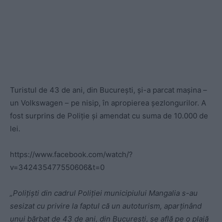
Turistul de 43 de ani, din București, și-a parcat mașina –
un Volkswagen – pe nisip, în apropierea șezlongurilor. A
fost surprins de Poliție și amendat cu suma de 10.000 de
lei.
https://www.facebook.com/watch/?
v=342435477550606&t=0
„Polițiști din cadrul Poliției municipiului Mangalia s-au
sesizat cu privire la faptul că un autoturism, aparținând
unui bărbat de 43 de ani, din București, se află pe o plajă