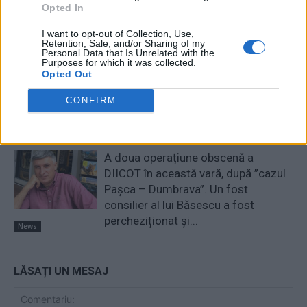
Există riscul unor consecințe
Opted In
financiare”
Main
I want to opt-out of Collection, Use,
Retention, Sale, and/or Sharing of my
Sabotaj grav al PNRR, de către
Personal Data that Is Unrelated with the
tabăra anti-europeană PSD-AUR:
Purposes for which it was collected.
Opted Out
pierdem 5 miliarde de euro și nu
câștigăm niciun kilowatt! Explicațiile
CONFIRM
convingătoare ale ministrului
Pîslaru
News
A doua operațiune obscenă a
DIICOT în această vară, după ”cazul
Pașca – Dumbrava”. Un fost
consilier al lui Băsescu a fost
percheziționat și...
News
LĂSAȚI UN MESAJ