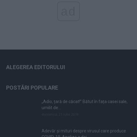
ad
ALEGEREA EDITORULUI
POSTĂRI POPULARE
„Adio, țară de căcat!” Bătut în fața casei sale,
umilit de...
duminică, 21 iulie 2019
Adevăr și mituri despre virusul care produce
COVID-19. Analiza a doi...