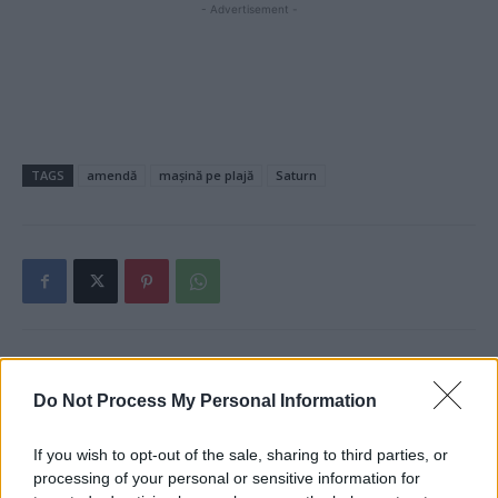
- Advertisement -
TAGS
amendă
mașină pe plajă
Saturn
Articolul precedent
Articolul următor
Do Not Process My Personal Information
SUA și UE scot Muntenegru
Olimpiada începe bine:
din ghearele chinezilor. Patru
România – Honduras 1-0!
bănci occidentale ajută
„Băieții lui Hagi”, antrenați de
If you wish to opt-out of the sale, sharing to third parties, or
micuțul stat balcanic să
Rădoi, au câștigat printr-un
processing of your personal or sensitive information for