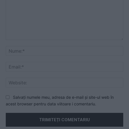
Comentariu:
Nu
Ema
Web
Salvați numele meu, adresa de e-mail și site-ul web în
acest browser pentru data viitoare i comentariu.