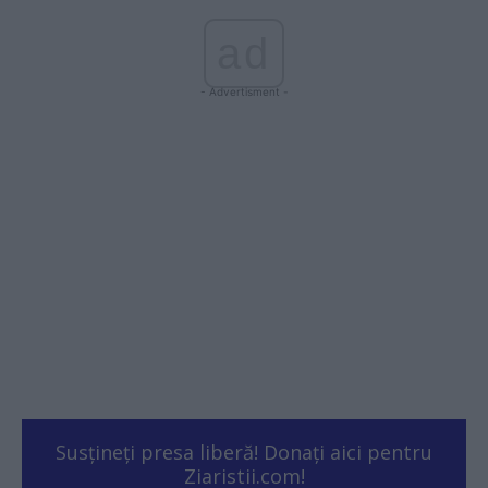
ad
- Advertisment -
Susțineți presa liberă! Donați aici pentru
Ziaristii.com!