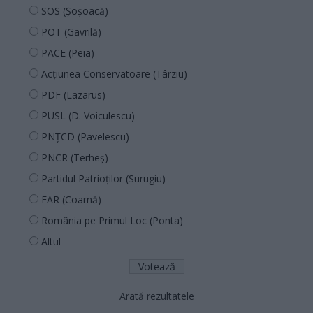
SOS (Șoșoacă)
POT (Gavrilă)
PACE (Peia)
Acțiunea Conservatoare (Târziu)
PDF (Lazarus)
PUSL (D. Voiculescu)
PNȚCD (Pavelescu)
PNCR (Terheș)
Partidul Patrioților (Surugiu)
FAR (Coarnă)
România pe Primul Loc (Ponta)
Altul
Arată rezultatele