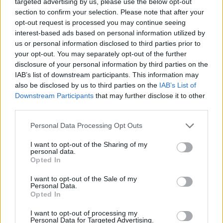
returneze datoria de un
autogol. Mari surprize:
targeted advertising by us, please use the below opt-out
miliard de dolari, în schimbul
Australia – Argentina 2-0,
section to confirm your selection. Please note that after your
căreia China ar fi luat portul
Mexic – Franța 4-1, Spania –
opt-out request is processed you may continue seeing
Bar
Egipt 0-0
interest-based ads based on personal information utilized by
us or personal information disclosed to third parties prior to
your opt-out. You may separately opt-out of the further
disclosure of your personal information by third parties on the
IAB’s list of downstream participants. This information may
Redacţia
also be disclosed by us to third parties on the
IAB’s List of
Downstream Participants
that may further disclose it to other
third parties.
Personal Data Processing Opt Outs
I want to opt-out of the Sharing of my
personal data.
Opted In
RELATED ARTICLES
I want to opt-out of the Sale of my
Personal Data.
Comisia Europeană, după ororile
Opted In
comise de PSD-AUR: ”Vom analiza
cu atenție modificările aduse legii.
I want to opt-out of processing my
Personal Data for Targeted Advertising.