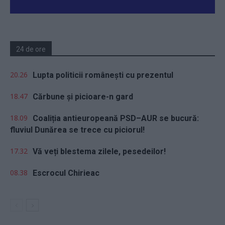
24 de ore
20.26
Lupta politicii românești cu prezentul
18.47
Cărbune și picioare-n gard
18.09
Coaliția antieuropeană PSD–AUR se bucură:
fluviul Dunărea se trece cu piciorul!
17.32
Vă veți blestema zilele, pesedeilor!
08.38
Escrocul Chirieac