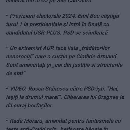
eliberat din arest pe Sile Cămătaru
*
Previziuni electorale 2024: Emil Boc câștigă
turul 1 la prezidențiale și intră în finală cu
candidatul USR-PLUS. PSD se scindează
*
Un extremist AUR face lista „trădătorilor
nenorociți” care o susțin pe Clotilde Armand.
Sunt amenințați și „cei din justiție și structurile
de stat”
*
VIDEO. Roșca Stănescu către PSD-iști: “Hai,
ieșiți la drumul mare!“. Eliberarea lui Dragnea le
dă curaj borfașilor
*
Radu Moraru, amendat pentru fantasmele cu
teste anti-Covid prin „bețișoare băgate în