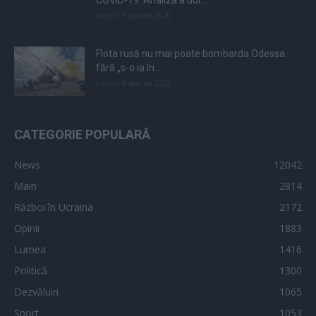
vineri, 3 aprilie 2020
Flota rusă nu mai poate bombarda Odessa
fără „s-o ia în...
vineri, 8 aprilie 2022
CATEGORIE POPULARĂ
News
12042
Main
2814
Război în Ucraina
2172
Opinii
1883
Lumea
1416
Politică
1300
Dezvăluiri
1065
Sport
1053