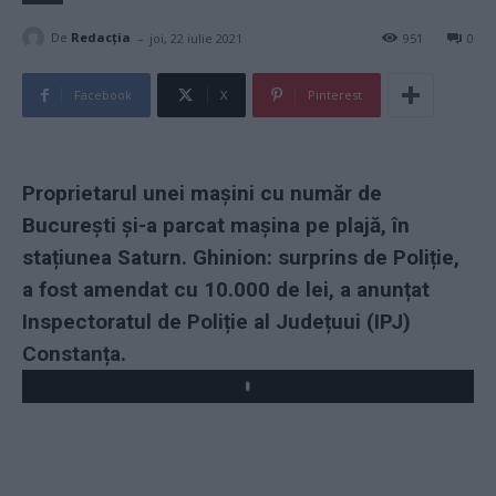
-
De
Redacţia
joi, 22 iulie 2021
951
0
Facebook
X
Pinterest
Proprietarul unei mașini cu număr de
București şi-a parcat maşina pe plajă, în
stațiunea Saturn. Ghinion: surprins de Poliție,
a fost amendat cu 10.000 de lei, a anunțat
Inspectoratul de Poliție al Județuui (IPJ)
Constanța.