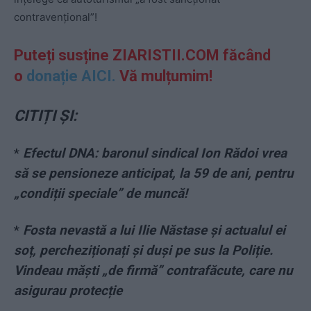
contravențional”!
Puteți susține ZIARISTII.COM făcând
o
donație AICI.
Vă mulțumim!
CITIȚI ȘI:
*
Efectul DNA: baronul sindical Ion Rădoi vrea
să se pensioneze anticipat, la 59 de ani, pentru
„condiții speciale” de muncă!
*
Fosta nevastă a lui Ilie Năstase și actualul ei
soț, percheziționați și duși pe sus la Poliție.
Vindeau măști „de firmă” contrafăcute, care nu
asigurau protecție