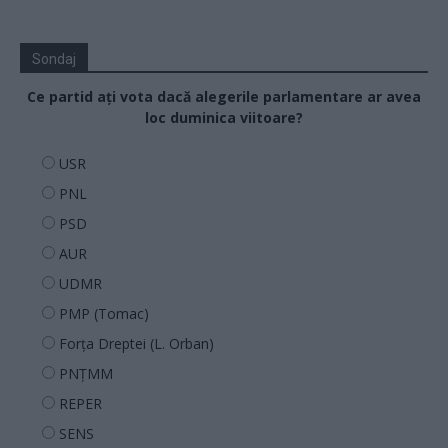
Sondaj
Ce partid ați vota dacă alegerile parlamentare ar avea
loc duminica viitoare?
USR
PNL
PSD
AUR
UDMR
PMP (Tomac)
Forța Dreptei (L. Orban)
PNȚMM
REPER
SENS