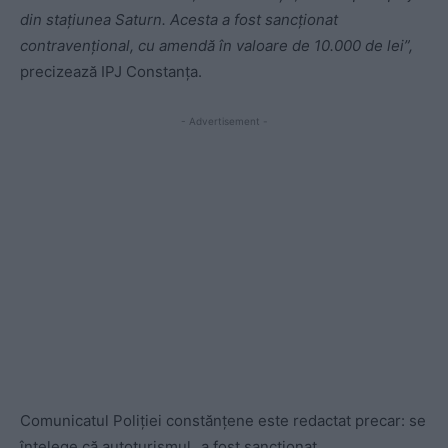
din stațiunea Saturn. Acesta a fost sancționat
contravențional, cu amendă în valoare de 10.000 de lei”,
precizează IPJ Constanța.
- Advertisement -
Comunicatul Poliției constănțene este redactat precar: se
înțelege că autoturismul „a fost sancționat