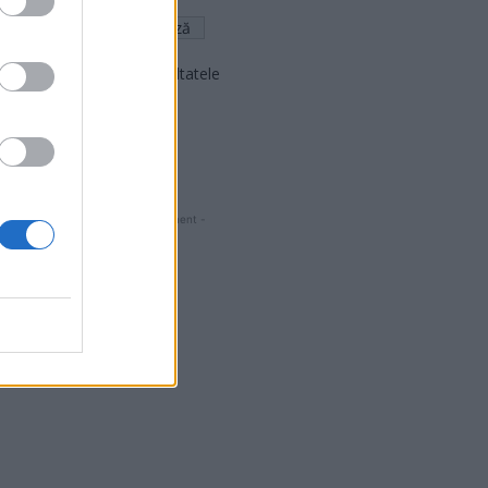
Arată rezultatele
Arhiva sondajelor
- Advertisment -