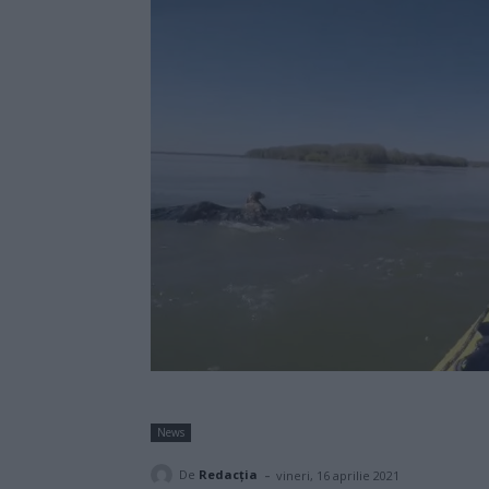
News
-
De
Redacţia
vineri, 16 aprilie 2021