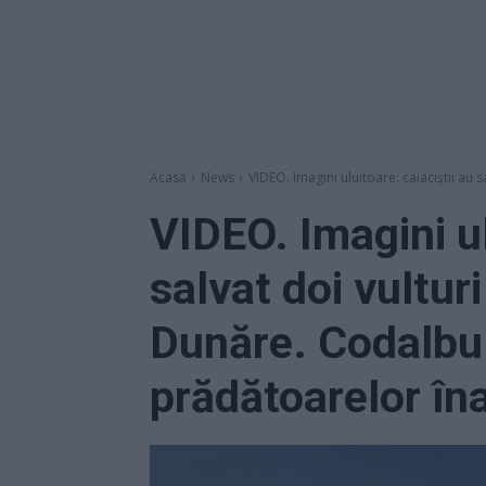
Acasă
News
VIDEO. Imagini uluitoare: caiaciștii au s
VIDEO. Imagini ul
salvat doi vultur
Dunăre. Codalbul
prădătoarelor în