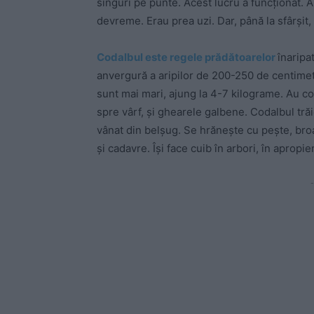
singuri pe punte. Acest lucru a funcționat. 
devreme. Erau prea uzi. Dar, până la sfârșit,
Codalbul este regele prădătoarelor
înaripa
anvergură a aripilor de 200-250 de centimet
sunt mai mari, ajung la 4-7 kilograme. Au co
spre vârf, și ghearele galbene. Codalbul trăi
vânat din belșug. Se hrănește cu pește, broaș
și cadavre. Își face cuib în arbori, în apropi
-