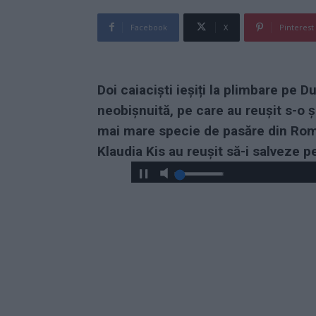
Facebook
X
Pinterest
Doi caiaciști ieșiți la plimbare pe 
neobișnuită, pe care au reușit s-o ș
mai mare specie de pasăre din Român
Klaudia Kis au reușit să-i salveze pe