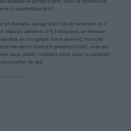
Abia așteptau să ajungă la țărm, voiau să zboare prea
 erau în siguranță pe țărm”.
te din România. Ajunge la 80-100 de centimetri, cu o
ri. Masculii cântăresc 3-5,5 kilograme, iar femelele
ada albă, un cioc galben foarte puternic, încovoiat
ește mai ales în Deltă și în preajma Dunării, unde are
te, șerpi, păsări, rozătoare (chiar iepuri și popândăi)
erea cursurilor de apă.
 Advertisement -