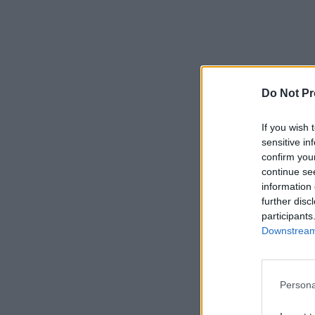
Do Not Pr
If you wish 
sensitive in
confirm you
continue se
information 
further disc
participants
Downstream 
Persona