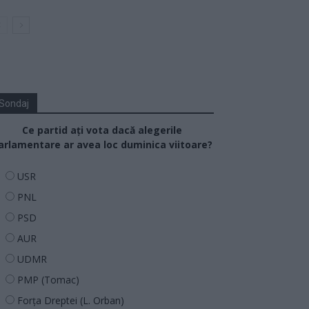
Sondaj
Ce partid ați vota dacă alegerile
arlamentare ar avea loc duminica viitoare?
USR
PNL
PSD
AUR
UDMR
PMP (Tomac)
Forța Dreptei (L. Orban)