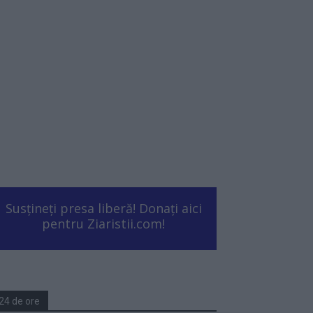
Susțineți presa liberă! Donați aici
pentru Ziaristii.com!
24 de ore