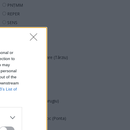
PNȚMM
REPER
SENS
SOS (Șoșoacă)
POT (Gavrilă)
PACE (Peia)
sonal or
Acțiunea Conservatoare (Târziu)
ection to
ou may
PDF (Lazarus)
 personal
PUSL (D. Voiculescu)
out of the
 downstream
PNȚCD (Pavelescu)
B’s List of
PNCR (Terheș)
Partidul Patrioților (Surugiu)
FAR (Coarnă)
România pe Primul Loc (Ponta)
Altul