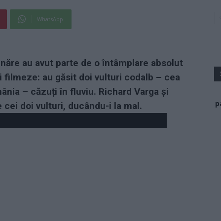
WhatsApp
Dunăre au avut parte de o întâmplare absolut
i filmeze: au găsit doi vulturi codalb – cea
ia – căzuți în fluviu. Richard Varga și
p
 cei doi vulturi, ducându-i la mal.