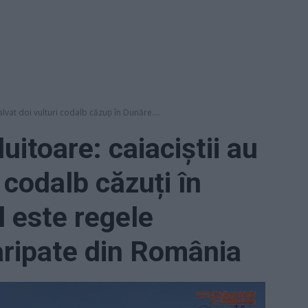
alvat doi vulturi codalb căzuți în Dunăre....
uitoare: caiaciștii au
i codalb căzuți în
 este regele
aripate din România