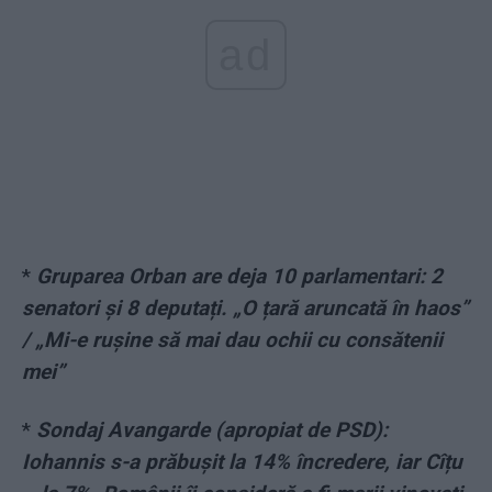
ad
*
Gruparea Orban are deja 10 parlamentari: 2
senatori și 8 deputați. „O țară aruncată în haos”
/ „Mi-e rușine să mai dau ochii cu consătenii
mei”
*
Sondaj Avangarde (apropiat de PSD):
Iohannis s-a prăbușit la 14% încredere, iar Cîțu