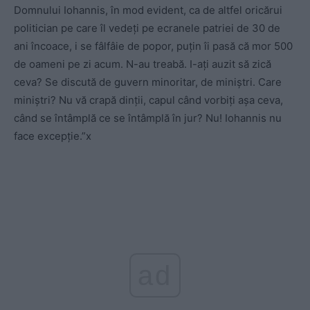
Domnului Iohannis, în mod evident, ca de altfel oricărui
politician pe care îl vedeți pe ecranele patriei de 30 de
ani încoace, i se fâlfâie de popor, puțin îi pasă că mor 500
de oameni pe zi acum. N-au treabă. I-ați auzit să zică
ceva? Se discută de guvern minoritar, de miniștri. Care
miniștri? Nu vă crapă dinții, capul când vorbiți așa ceva,
când se întâmplă ce se întâmplă în jur? Nu! Iohannis nu
face excepție.”x
ad