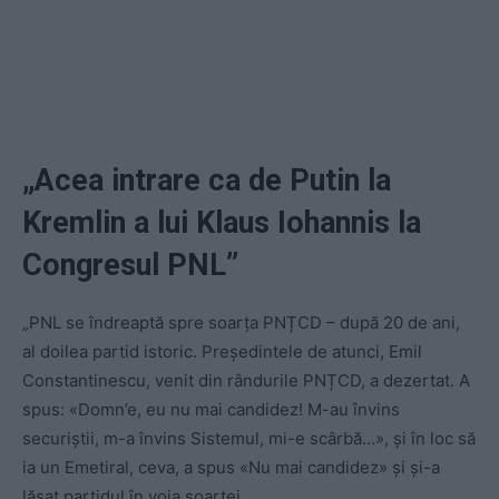
„Acea intrare ca de Putin la
Kremlin a lui Klaus Iohannis la
Congresul PNL”
„PNL se îndreaptă spre soarța PNȚCD – după 20 de ani,
al doilea partid istoric. Președintele de atunci, Emil
Constantinescu, venit din rândurile PNȚCD, a dezertat. A
spus: «Domn’e, eu nu mai candidez! M-au învins
securiștii, m-a învins Sistemul, mi-e scârbă…», și în loc să
ia un Emetiral, ceva, a spus «Nu mai candidez» și și-a
lăsat partidul în voia soartei.