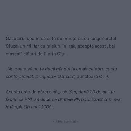
Gazetarul spune că este de neînțeles de ce generalul
Ciucă, un militar cu misiuni în Irak, acceptă acest „bal
mascat” alături de Florin Cîțu.
„Nu poate să nu te ducă gândul la un alt celebru cuplu
contorsionist: Dragnea – Dăncilă”,
punctează CTP.
Acesta este de părere că
„asistăm, după 20 de ani, la
faptul că PNL se duce pe urmele PNȚCD. Exact cum s-a
întâmplat în anul 2000”.
- Advertisement -