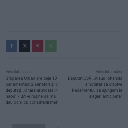
Articolul precedent
Articolul următor
Gruparea Orban are deja 10
Deputat USR: „Klaus Iohannis
parlamentari: 2 senatori și 8
a hotărât să dizolve
deputați. „O țară aruncată în
Parlamentul, să ajungem la
haos” / „Mi-e rușine să mai
alegeri anticipate”
dau ochii cu consătenii mei”