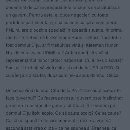
desemnat de către președintele Iohannis să alcătuiască
un guvern. Pentru asta, el duce negocieri cu toate
partidele parlamentare, sau cu cele cu care consideră.
PNL nu are o poziție specială în această situație. În primul
rând ar fi trebuit să fie Kelemen Hunor alături. Dacă tot a
fost domnul Cîțu, ar fi trebuit să vină și Kelemen Hunor.
N-a discutat și cu UDMR-ul? Ar fi trebuit să vină și
reprezentantul minorităților naționale. Cu ei n-a discutat?
Sau, ar fi trebuit să vină chiar și cei de la USR și PSD. Și
cu dânșii a discutat, după cum ne-a spus domnul Ciucă.
De ce să vină domnul Cîțu de la PNL? Ce caută acolo? El
face guvernul? Cu facerea acestui guvern este însărcinat
premierul desemnat – generalul Ciucă. Și-l vedem pe
domnul Cîțu lipit, acolo. Ce să caute acolo? Ce să caute?
Ca să ne spună în fiecare moment – nici n-a vrut să
ascundă asta vreo clipă – ce ne spunea și Dragnea, ce