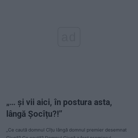
ad
„… și vii aici, în postura asta,
lângă Șocîțu?!”
„Ce caută domnul Cîțu lângă domnul premier desemnat
Ciucă? Ce caută? Domnul Ciucă a fost premierul