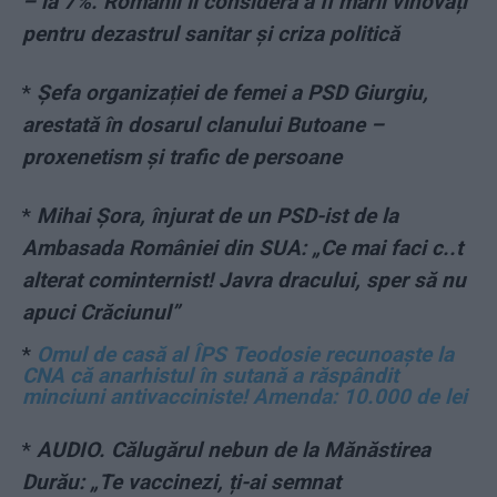
– la 7%. Românii îi consideră a fi marii vinovați
pentru dezastrul sanitar și criza politică
*
Șefa organizației de femei a PSD Giurgiu,
arestată în dosarul clanului Butoane –
proxenetism și trafic de persoane
*
Mihai Șora, înjurat de un PSD-ist de la
Ambasada României din SUA: „Ce mai faci c..t
alterat cominternist! Javra dracului, sper să nu
apuci Crăciunul”
*
Omul de casă al ÎPS Teodosie recunoaște la
CNA că anarhistul în sutană a răspândit
minciuni antivacciniste! Amenda: 10.000 de lei
*
AUDIO. Călugărul nebun de la Mănăstirea
Durău: „Te vaccinezi, ți-ai semnat