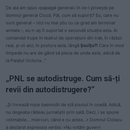
De aia am spus «papagal general» în ce-l privește pe
domnul general Ciucă. Păi, cum să suporți? Eu, care nu
sunt general – nici nu mai știu cu ce grad am terminat
armata -, eu n-aș fi suportat o secundă situația asta. Ai
comandat trupe în teatrul de operațiuni din Irak, în război
real, și vii aici, în postura asta, lângă
Șocîțu?!
Care în mod
limpede nu are de gând să plece de unde este, adică de
la Palatul Victoria…”
„PNL se autodistruge. Cum să-ți
revii din autodistrugere?”
„Și livrează niște basmodii de stă pisoiul în coadă. Adică,
nu degeaba râdeau jurnaliștii prin sală. Deci, i se spune
«stimabile… miercuri, când e cu astea…» Domnul Ciolacu
a declarat
expressis verbis:
«Nu votăm guvern