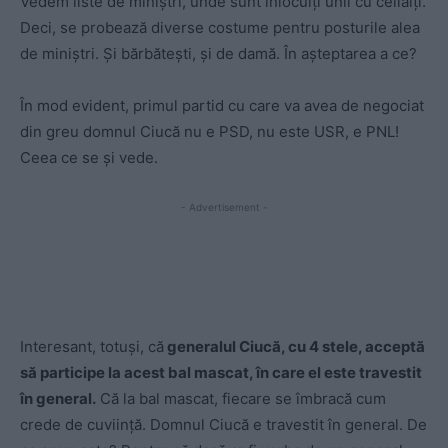
Vedem liste de miniștri, unde sunt înlocuiți unii cu ceilalți.
Deci, se probează diverse costume pentru posturile alea
de miniștri. Și bărbătești, și de damă. În așteptarea a ce?
În mod evident, primul partid cu care va avea de negociat
din greu domnul Ciucă nu e PSD, nu este USR, e PNL!
Ceea ce se și vede.
- Advertisement -
Interesant, totuși, că
generalul Ciucă, cu 4 stele, acceptă
să participe la acest bal mascat, în care el este travestit
în general.
Că la bal mascat, fiecare se îmbracă cum
crede de cuviință. Domnul Ciucă e travestit în general. De