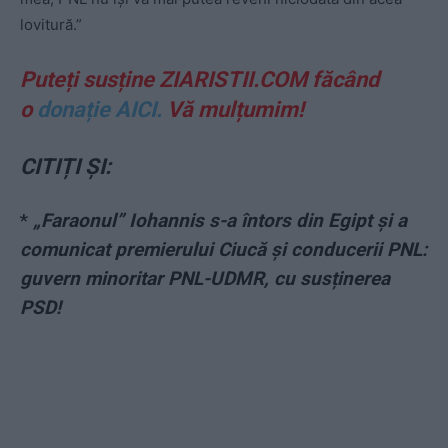
lovitură.”
Puteți susține ZIARISTII.COM făcând
o
donație AICI.
Vă mulțumim!
CITIȚI ȘI:
*
„Faraonul” Iohannis s-a întors din Egipt și a
comunicat premierului Ciucă și conducerii PNL:
guvern minoritar PNL-UDMR, cu susținerea
PSD!