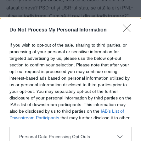
atacat cineva? PSD-ul și USR-ul stau, se uită la ei și PNL-
ul se autodistruge. Cum să-ți revii din autodistrugere?”
Do Not Process My Personal Information
„Klaus Iohannis a trecut râul din
If you wish to opt-out of the sale, sharing to third parties, or
piatră în piatră și acum crede că
processing of your personal or sensitive information for
poate să meargă pe apă
targeted advertising by us, please use the below opt-out
section to confirm your selection. Please note that after your
asemenea lui Isus Hristos”
opt-out request is processed you may continue seeing
interest-based ads based on personal information utilized by
us or personal information disclosed to third parties prior to
„Klaus Iohannis nu este atât de inteligent pe cât ar trebui
your opt-out. You may separately opt-out of the further
să fie un «neamț», conceptul de neamț cu care a fost
disclosure of your personal information by third parties on the
votat dl Iohannis. Și aici s-a produs o lungă impostură. Dl
IAB’s list of downstream participants. This information may
also be disclosed by us to third parties on the
IAB’s List of
Iohannis a fost ca cineva care a sărit din piatră în piatră
Downstream Participants
that may further disclose it to other
peste un râu și fiecare piatră pe care a călcat s-a
third parties.
scufundat imediat după ce a călcat-o el.
Personal Data Processing Opt Outs