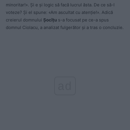
minoritar!». Și e și logic să facă lucrul ăsta. De ce să-l
voteze? Și el spune: «Am ascultat cu atenție!». Adică
creierul domnului
Șocîțu
s-a focusat pe ce-a spus
domnul Ciolacu, a analizat fulgerător și a tras o concluzie.
ad