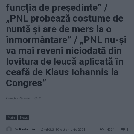
funcția de președinte” /
„PNL probează costume de
nuntă și are de mers la o
înmormântare” / „PNL nu-și
va mai reveni niciodată din
lovitura de leucă aplicată în
ceafă de Klaus Iohannis la
Congres”
Claudiu Pândaru - CTP
Main
News
-
De
Redacţia
sâmbătă, 30 octombrie 2021
14974
4