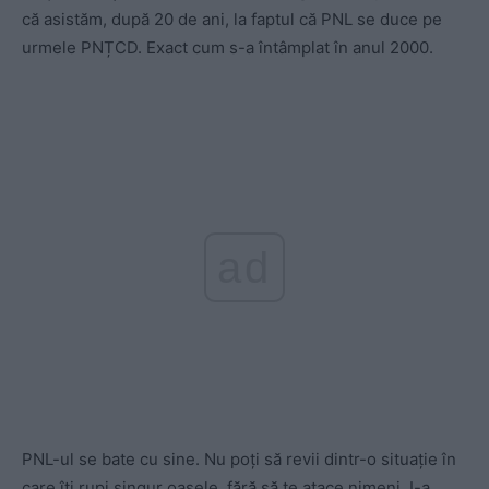
că asistăm, după 20 de ani, la faptul că PNL se duce pe
urmele PNȚCD. Exact cum s-a întâmplat în anul 2000.
ad
PNL-ul se bate cu sine. Nu poți să revii dintr-o situație în
care îți rupi singur oasele, fără să te atace nimeni. I-a