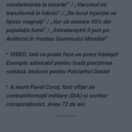
condamnarea la moarte!” / „Vaccinul ne
transformă în hibrizi” / „De locul injecției se
lipesc magneți” / „Vor să omoare 95% din
populația lumii” / „Extratereștrii îl pun pe
Antihrist în fruntea Guvernului Mondial”
*
VIDEO. Iată ce poate face un preot înțelept!
Exemplu admirabil pentru toată preoțimea
română, inclusiv pentru Patriarhul Daniel
*
A murit Pavel Coruț, fost ofițer de
contrainformații militare (DIA) și scriitor
conspiraționist. Avea 72 de ani
- Advertisement -