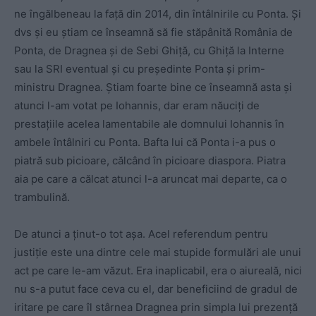
ne îngălbeneau la față din 2014, din întâlnirile cu Ponta. Și
dvs și eu știam ce înseamnă să fie stăpânită România de
Ponta, de Dragnea și de Sebi Ghiță, cu Ghiță la Interne
sau la SRI eventual și cu președinte Ponta și prim-
ministru Dragnea. Știam foarte bine ce înseamnă asta și
atunci l-am votat pe Iohannis, dar eram năuciți de
prestațiile acelea lamentabile ale domnului Iohannis în
ambele întâlniri cu Ponta. Bafta lui că Ponta i-a pus o
piatră sub picioare, călcând în picioare diaspora. Piatra
aia pe care a călcat atunci l-a aruncat mai departe, ca o
trambulină.
De atunci a ținut-o tot așa. Acel referendum pentru
justiție este una dintre cele mai stupide formulări ale unui
act pe care le-am văzut. Era inaplicabil, era o aiureală, nici
nu s-a putut face ceva cu el, dar beneficiind de gradul de
iritare pe care îl stârnea Dragnea prin simpla lui prezență