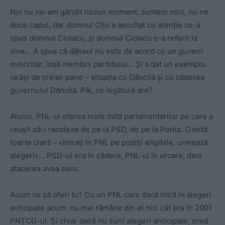
Noi nu ne-am gândit niciun moment, suntem mici, nu ne
duce capul, dar domnul Cîțu a ascultat cu atenție ce-a
spus domnul Ciolacu, și domnul Ciolacu s-a referit la
sine… A spus că dânsul nu este de acord cu un guvern
minoritar, însă membrii partidului… Și a dat un exemplu
iarăși de creier pane – situația cu Dăncilă și cu căderea
guvernului Dăncilă. Păi, ce legătură are?
Atunci, PNL-ul oferea niște mită parlamentarilor pe care a
reușit să-i racoleze de pe la PSD, de pe la Ponta. O mită
foarte clară – «Intrați în PNL pe poziții eligibile, urmează
alegeri»… PSD-ul era în cădere, PNL-ul în urcare, deci
afacerea avea sens.
Acum ce să oferi tu? Cu un PNL care dacă intră în alegeri
anticipate acum, nu mai rămâne din el nici cât era în 2001
PNȚCD-ul. Și chiar dacă nu sunt alegeri anticipate, cred