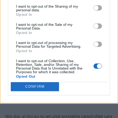
Și a reușit să treacă. A realizat un parcurs cu un grad de
I want to opt-out of the Sharing of my
probabilitate foarte mic, extraordinar, reușind să treacă
personal data.
Opted In
râul, fără ca el să aibă vreo calitate în direcția asta.
I want to opt-out of the Sale of my
Personal Data.
Opted In
I want to opt-out of processing my
Personal Data for Targeted Advertising.
Opted In
I want to opt-out of Collection, Use,
Retention, Sale, and/or Sharing of my
ad
Personal Data that Is Unrelated with the
Purposes for which it was collected.
Opted Out
CONFIRM
Nici dvs. și nici eu nu am uitat prestațiile catastrofale care