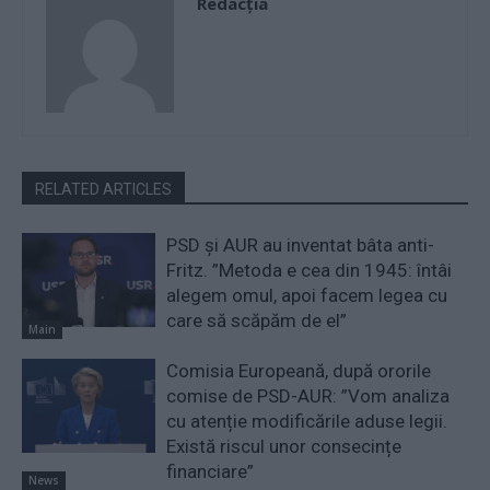
Redacţia
RELATED ARTICLES
PSD și AUR au inventat bâta anti-
Fritz. ”Metoda e cea din 1945: întâi
alegem omul, apoi facem legea cu
care să scăpăm de el”
Main
Comisia Europeană, după ororile
comise de PSD-AUR: ”Vom analiza
cu atenție modificările aduse legii.
Există riscul unor consecințe
financiare”
News