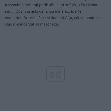
transmitea prin toți porii: «Eu sunt șeful!», «Eu rămân
șeful! Doamna asta de lângă mine e… foarte
competentă». Asta face și domnul Cîțu, cât se poate de
clar, n-a încercat să mascheze.
ad