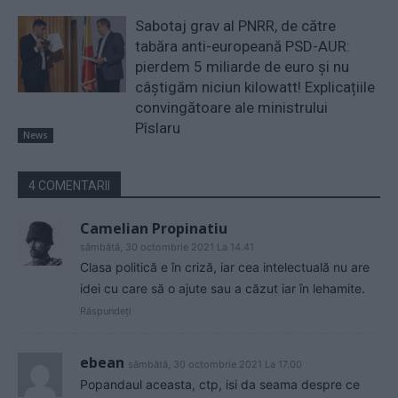
Sabotaj grav al PNRR, de către
tabăra anti-europeană PSD-AUR:
pierdem 5 miliarde de euro și nu
câștigăm niciun kilowatt! Explicațiile
convingătoare ale ministrului
Pîslaru
News
4 COMENTARII
Camelian Propinatiu
sâmbătă, 30 octombrie 2021 La 14.41
Clasa politică e în criză, iar cea intelectuală nu are
idei cu care să o ajute sau a căzut iar în lehamite.
Răspundeți
ebean
sâmbătă, 30 octombrie 2021 La 17.00
Popandaul aceasta, ctp, isi da seama despre ce