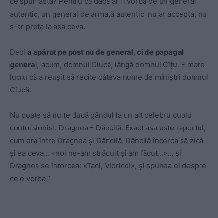
ce spun asta? Pentru că dacă ar fi vorba de un general
autentic, un general de armată autentic, nu ar accepta, nu
s-ar preta la așa ceva.
Deci
a apărut pe post nu de general, ci de papagal
general,
acum, domnul Ciucă, lângă domnul Cîțu. E mare
lucru că a reușit să recite câteva nume de miniștri domnul
Ciucă.
Nu poate să nu te ducă gândul la un alt celebru cuplu
contorsionist: Dragnea – Dăncilă. Exact așa este raportul,
cum era între Dragnea și Dăncilă. Dăncilă încerca să zică
și ea ceva… «noi ne-am străduit și am făcut…»… și
Dragnea se întorcea: «Taci, Viorico!», și spunea el despre
ce e vorba.”