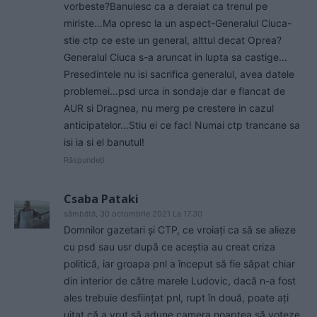
vorbeste?Banuiesc ca a deraiat ca trenul pe
miriste…Ma opresc la un aspect-Generalul Ciuca-
stie ctp ce este un general, alttul decat Oprea?
Generalul Ciuca s-a aruncat in lupta sa castige…
Presedintele nu isi sacrifica generalul, avea datele
problemei…psd urca in sondaje dar e flancat de
AUR si Dragnea, nu merg pe crestere in cazul
anticipatelor…Stiu ei ce fac! Numai ctp trancane sa
isi ia si el banutul!
Răspundeți
Csaba Pataki
sâmbătă, 30 octombrie 2021 La 17.30
Domnilor gazetari și CTP, ce vroiați ca să se alieze
cu psd sau usr după ce aceștia au creat criza
politică, iar groapa pnl a început să fie săpat chiar
din interior de către marele Ludovic, dacă n-a fost
ales trebuie desființat pnl, rupt în două, poate ați
uitat că a vrut să adune camera noaptea să voteze