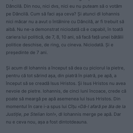
Dăncilă. Din nou, nici dvs, nici eu nu puteam să o votăm
pe Dăncilă. Cum să faci așa ceva? Și atunci dl Iohannis
nici măcar nu a avut o întâlnire cu Dăncilă, ar fi trebuit să
aibă. Nu ne-a demonstrat niciodată că e capabil, în toată
cariera lui politică, de 7, 8, 10 ani, să facă față unei bătălii
politice deschise, de ring, cu cineva. Niciodată. Și e
președinte de 7 ani.
Și acum dl Iohannis a început să dea cu piciorul la pietre,
pentru că tot sărind așa, din piatră în piatră, pe apă, a
început să se creadă Isus Hristos. Și Isus Hristos nu avea
nevoie de pietre. Iohannis, de cinci luni încoace, crede că
poate să meargă pe apă asemenea lui Isus Hristos. Din
momentul în care i-a spus lui Cîțu
«Dă-l afară pe ăla de la
Justiție, pe Stelian Ion!»,
dl Iohannis merge pe apă. Dar
nu e ceva nou, așa a fost dintotdeauna.