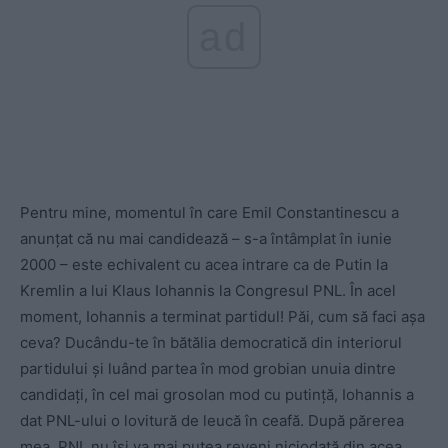
ad
Pentru mine, momentul în care Emil Constantinescu a
anunțat că nu mai candidează – s-a întâmplat în iunie
2000 – este echivalent cu acea intrare ca de Putin la
Kremlin a lui Klaus Iohannis la Congresul PNL. În acel
moment, Iohannis a terminat partidul! Păi, cum să faci așa
ceva? Ducându-te în bătălia democratică din interiorul
partidului și luând partea în mod grobian unuia dintre
candidați, în cel mai grosolan mod cu putință, Iohannis a
dat PNL-ului o lovitură de leucă în ceafă. După părerea
mea, PNL nu își va mai putea reveni niciodată din acea