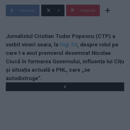
Facebook
X
Pinterest
Jurnalistul Cristian Tudor Popescu (CTP) a
vorbit vineri seara, la
Digi 24
, despre rolul pe
care l-a avut premierul desemnat Nicolae
Ciucă în formarea Guvernului, influența lui Cîțu
și situația actuală a PNL, care „se
autodistruge”.
Play