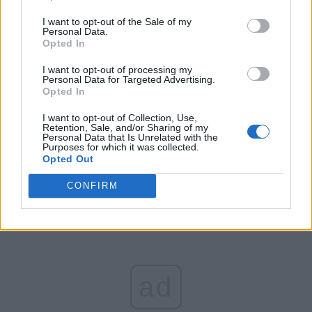
*
EDITORIAL CARTIANU:
Întăriți USR, nu-l
I want to opt-out of the Sale of my
Personal Data.
demolați!
Opted In
I want to opt-out of processing my
*
Cazul Cioloș: fostul premier a dinamitat
Personal Data for Targeted Advertising.
forțele de dreapta a treia oară în 8 ani. REPER a
Opted In
ratat Parlamentul European, iar șeful său
I want to opt-out of Collection, Use,
Retention, Sale, and/or Sharing of my
constată uimit că s-ar fi putut lua 30% dacă n-
Personal Data that Is Unrelated with the
Purposes for which it was collected.
ar fi spart polul pro-european
Opted Out
CONFIRM
ad