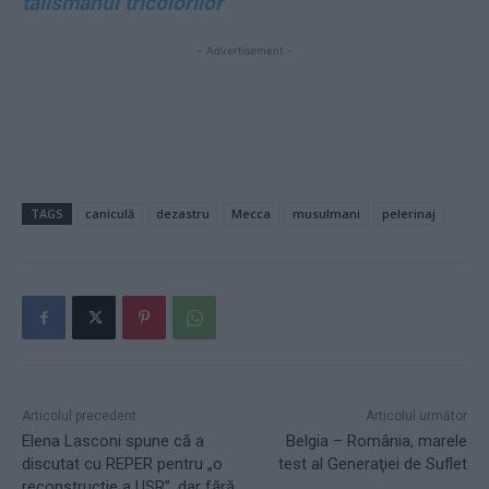
talismanul tricolorilor”
- Advertisement -
TAGS
caniculă
dezastru
Mecca
musulmani
pelerinaj
Articolul precedent
Articolul următor
Elena Lasconi spune că a
Belgia – România, marele
discutat cu REPER pentru „o
test al Generaţiei de Suflet
reconstrucție a USR”, dar fără