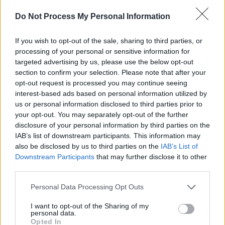
Do Not Process My Personal Information
If you wish to opt-out of the sale, sharing to third parties, or
processing of your personal or sensitive information for
targeted advertising by us, please use the below opt-out
section to confirm your selection. Please note that after your
opt-out request is processed you may continue seeing
interest-based ads based on personal information utilized by
*
Premeditare în fraudarea alegerilor: Ciolacu a
us or personal information disclosed to third parties prior to
scos REPER – prin OUG – din secțiile de
your opt-out. You may separately opt-out of the further
votare, iar acum oamenii descoperă că partidul
disclosure of your personal information by third parties on the
IAB’s list of downstream participants. This information may
lor are zero la secțiile unde l-au votat!
also be disclosed by us to third parties on the
IAB’s List of
Downstream Participants
that may further disclose it to other
*
Elena Lasconi are culoar spre șefia USR: Fritz
third parties.
renunță, Viziteu o susține. Primărița din
Personal Data Processing Opt Outs
Câmpulung va candida și la conducerea
I want to opt-out of the Sharing of my
partidului, și la Președinția României
personal data.
Opted In