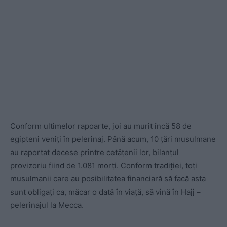
Conform ultimelor rapoarte, joi au murit încă 58 de
egipteni veniți în pelerinaj. Până acum, 10 țări musulmane
au raportat decese printre cetățenii lor, bilanțul
provizoriu fiind de 1.081 morți. Conform tradiției, toți
musulmanii care au posibilitatea financiară să facă asta
sunt obligați ca, măcar o dată în viață, să vină în Hajj –
pelerinajul la Mecca.