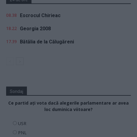
08.38
Escrocul Chirieac
18.22
Georgia 2008
17.39
Bătălia de la Călugăreni
Sondaj
Ce partid ați vota dacă alegerile parlamentare ar avea
loc duminica viitoare?
USR
PNL