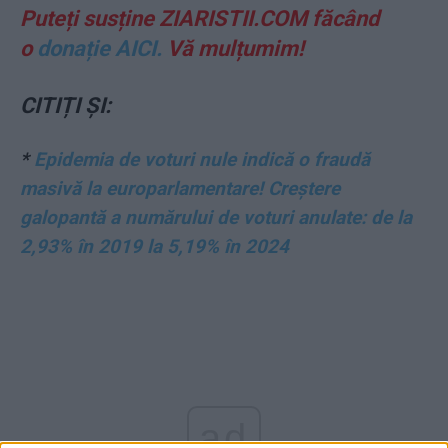
Puteți susține ZIARISTII.COM făcând
o
donație AICI.
Vă mulțumim!
CITIȚI ȘI:
*
Epidemia de voturi nule indică o fraudă
masivă la europarlamentare! Creștere
galopantă a numărului de voturi anulate: de la
2,93% în 2019 la 5,19% în 2024
ad