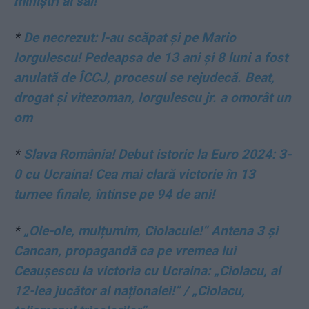
miniștri ai săi!
*
De necrezut: l-au scăpat și pe Mario
Iorgulescu! Pedeapsa de 13 ani și 8 luni a fost
anulată de ÎCCJ, procesul se rejudecă. Beat,
drogat și vitezoman, Iorgulescu jr. a omorât un
om
*
Slava România! Debut istoric la Euro 2024: 3-
0 cu Ucraina! Cea mai clară victorie în 13
turnee finale, întinse pe 94 de ani!
*
„Ole-ole, mulțumim, Ciolacule!” Antena 3 și
Cancan, propagandă ca pe vremea lui
Ceaușescu la victoria cu Ucraina: „Ciolacu, al
12-lea jucător al naționalei!” / „Ciolacu,