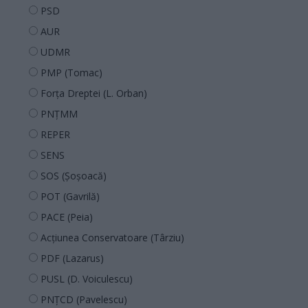
PSD
AUR
UDMR
PMP (Tomac)
Forța Dreptei (L. Orban)
PNȚMM
REPER
SENS
SOS (Șoșoacă)
POT (Gavrilă)
PACE (Peia)
Acțiunea Conservatoare (Târziu)
PDF (Lazarus)
PUSL (D. Voiculescu)
PNȚCD (Pavelescu)