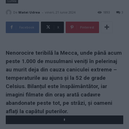
Lumea
-
De
Matei Udrea
vineri, 21 iunie 2024
1893
3
Facebook
X
Pinterest
Nenorocire teribilă la Mecca, unde până acum
peste 1.000 de musulmani veniți în pelerinaj
au murit deja din cauza caniculei extreme –
temperaturile au ajuns și la 52 de grade
Celsius. Bilanțul este înspăimântător, iar
imagini filmate din oraș arată cadavre
abandonate peste tot, pe străzi, și oameni
aflați la capătul puterilor.
Play