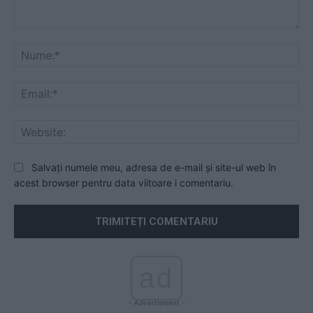
Comentariu:
Nu
Ema
Web
Salvați numele meu, adresa de e-mail și site-ul web în
acest browser pentru data viitoare i comentariu.
ad
- Advertisment -