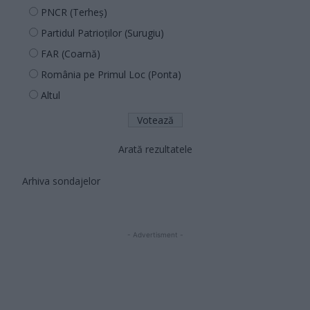
PNCR (Terheș)
Partidul Patrioților (Surugiu)
FAR (Coarnă)
România pe Primul Loc (Ponta)
Altul
Arată rezultatele
Arhiva sondajelor
- Advertisment -