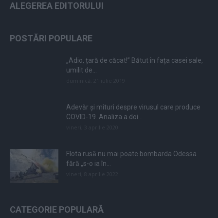
ALEGEREA EDITORULUI
POSTĂRI POPULARE
„Adio, țară de căcat!” Bătut în fața casei sale,
umilit de...
duminică, 21 iulie 2019
Adevăr și mituri despre virusul care produce
COVID-19. Analiza a doi...
vineri, 3 aprilie 2020
Flota rusă nu mai poate bombarda Odessa
fără „s-o ia în...
vineri, 8 aprilie 2022
CATEGORIE POPULARĂ