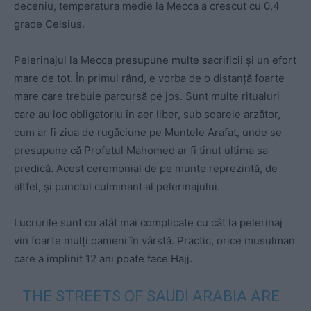
deceniu, temperatura medie la Mecca a crescut cu 0,4
grade Celsius.
Pelerinajul la Mecca presupune multe sacrificii și un efort
mare de tot. În primul rând, e vorba de o distanță foarte
mare care trebuie parcursă pe jos. Sunt multe ritualuri
care au loc obligatoriu în aer liber, sub soarele arzător,
cum ar fi ziua de rugăciune pe Muntele Arafat, unde se
presupune că Profetul Mahomed ar fi ținut ultima sa
predică. Acest ceremonial de pe munte reprezintă, de
altfel, și punctul culminant al pelerinajului.
Lucrurile sunt cu atât mai complicate cu cât la pelerinaj
vin foarte mulți oameni în vârstă. Practic, orice musulman
care a împlinit 12 ani poate face Hajj.
THE STREETS OF SAUDI ARABIA ARE