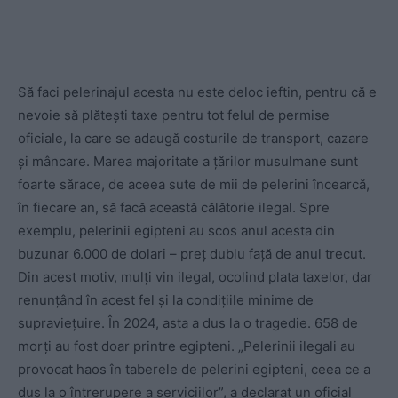
Să faci pelerinajul acesta nu este deloc ieftin, pentru că e
nevoie să plătești taxe pentru tot felul de permise
oficiale, la care se adaugă costurile de transport, cazare
și mâncare. Marea majoritate a țărilor musulmane sunt
foarte sărace, de aceea sute de mii de pelerini încearcă,
în fiecare an, să facă această călătorie ilegal. Spre
exemplu, pelerinii egipteni au scos anul acesta din
buzunar 6.000 de dolari – preț dublu față de anul trecut.
Din acest motiv, mulți vin ilegal, ocolind plata taxelor, dar
renunțând în acest fel și la condițiile minime de
supraviețuire. În 2024, asta a dus la o tragedie. 658 de
morți au fost doar printre egipteni. „Pelerinii ilegali au
provocat haos în taberele de pelerini egipteni, ceea ce a
dus la o întrerupere a serviciilor”, a declarat un oficial