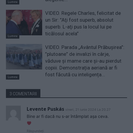
Lumea
VIDEO. Regele Charles, felicitat de
un Sir: ”Aţi fost superb, absolut
superb. L-aţi pus la locul lui pe
ticălosul acela”
Lumea
VIDEO. Parada „Avântul Prăbușirea”:
”plutoane” de invalizi în cârje,
văduve și mame care și-au pierdut
copiii. Demonstrația aeriană ar fi
fost făcută cu inteligența...
Lumea
3 COMENTARII
Levente Puskás
vineri, 21 iunie 2024 La 20.27
Bine ar fi dacă nu s-ar întâmplat așa ceva.
Răspundeți