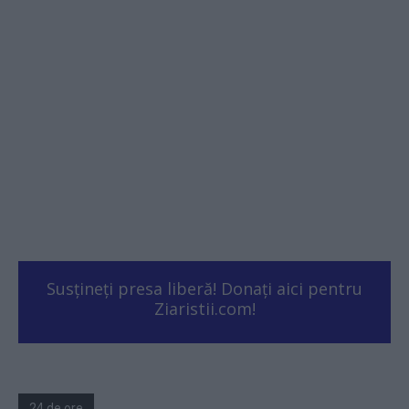
Susțineți presa liberă! Donați aici pentru
Ziaristii.com!
24 de ore