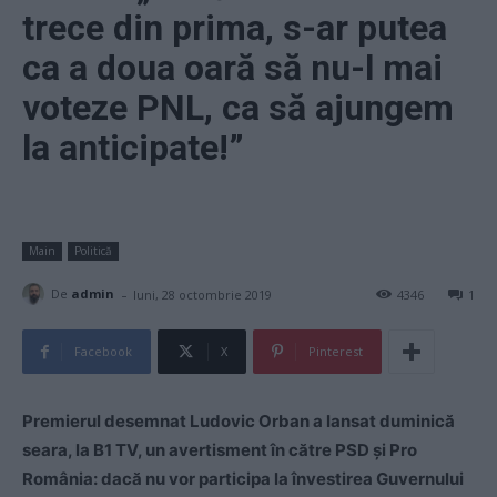
trece din prima, s-ar putea
ca a doua oară să nu-l mai
voteze PNL, ca să ajungem
la anticipate!”
Main
Politică
-
De
admin
luni, 28 octombrie 2019
4346
1
Facebook
X
Pinterest
Premierul desemnat Ludovic Orban a lansat duminică
seara, la B1 TV, un avertisment în către PSD și Pro
România: dacă nu vor participa la învestirea Guvernului