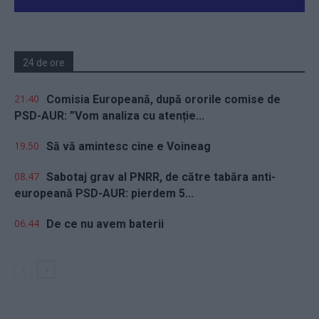
24 de ore
21.40
Comisia Europeană, după ororile comise de
PSD-AUR: ”Vom analiza cu atenție...
19.50
Să vă amintesc cine e Voineag
08.47
Sabotaj grav al PNRR, de către tabăra anti-
europeană PSD-AUR: pierdem 5...
06.44
De ce nu avem baterii