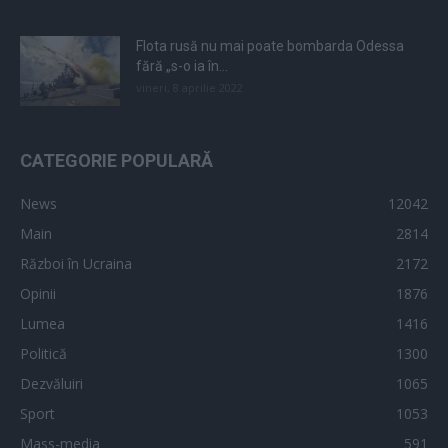
Flota rusă nu mai poate bombarda Odessa
fără „s-o ia în...
vineri, 8 aprilie 2022
CATEGORIE POPULARĂ
News
12042
Main
2814
Război în Ucraina
2172
Opinii
1876
Lumea
1416
Politică
1300
Dezvăluiri
1065
Sport
1053
Mass-media
591