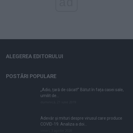
ad
ALEGEREA EDITORULUI
POSTĂRI POPULARE
„Adio, țară de căcat!” Bătut în fața casei sale,
umilit de...
duminică, 21 iulie 2019
Adevăr și mituri despre virusul care produce
COVID-19. Analiza a doi...
vineri, 3 aprilie 2020