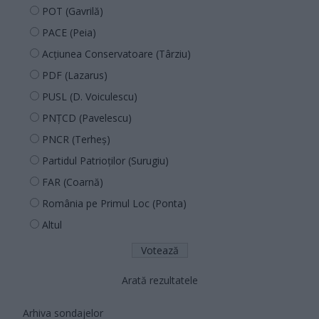
POT (Gavrilă)
PACE (Peia)
Acțiunea Conservatoare (Târziu)
PDF (Lazarus)
PUSL (D. Voiculescu)
PNȚCD (Pavelescu)
PNCR (Terheș)
Partidul Patrioților (Surugiu)
FAR (Coarnă)
România pe Primul Loc (Ponta)
Altul
Arată rezultatele
Arhiva sondajelor