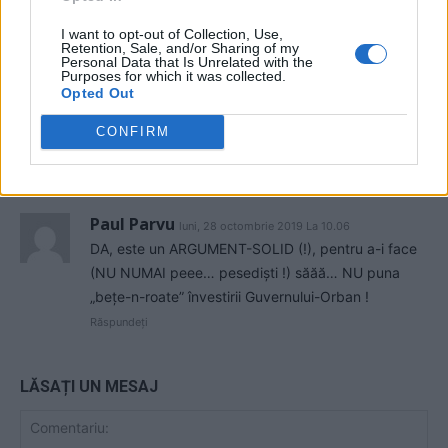
Încă un test pentru Nicușor Dan: pe
I want to opt-out of Collection, Use,
cine va alege între un performer
Retention, Sale, and/or Sharing of my
european (Siegfried Mureșan) și o
Personal Data that Is Unrelated with the
Purposes for which it was collected.
marionetă a corupților (Sorin
Opted Out
Grindeanu)?
Main
CONFIRM
1 COMENTARIU
Paul Parvu
luni, 28 octombrie 2019 La 10.06
DA, este un ARGUMENT-SOLID (!), pentru a-i face
(NU NUMAI peee… pesediști !) săăă… NU puna
„bețe-n-roate” învestirii Guvernului-Orban !
Răspundeți
LĂSAȚI UN MESAJ