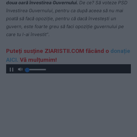
doua oară învestirea Guvernului.
De ce? Să voteze PSD
învestirea Guvernului, pentru ca după aceea să nu mai
poată să facă opoziție, pentru că dacă învestești un
guvern, este foarte greu să faci opoziție guvernului pe
care tu l-ai învestit”
.
Puteți susține ZIARISTII.COM făcând o
donație
AICI.
Vă mulțumim!