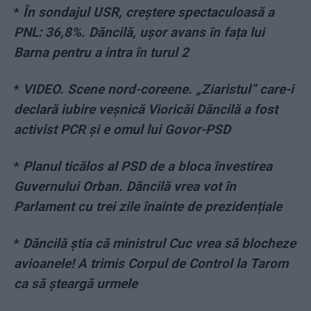
*
În sondajul USR, creștere spectaculoasă a
PNL: 36,8%. Dăncilă, ușor avans în fața lui
Barna pentru a intra în turul 2
*
VIDEO. Scene nord-coreene. „Ziaristul” care-i
declară iubire veșnică Vioricăi Dăncilă a fost
activist PCR și e omul lui Govor-PSD
*
Planul ticălos al PSD de a bloca învestirea
Guvernului Orban. Dăncilă vrea vot în
Parlament cu trei zile înainte de prezidențiale
*
Dăncilă știa că ministrul Cuc vrea să blocheze
avioanele! A trimis Corpul de Control la Tarom
ca să șteargă urmele