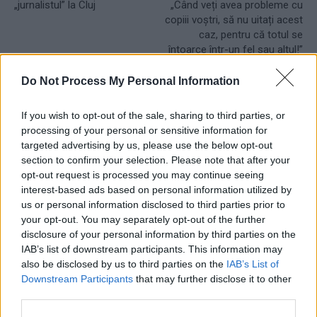
„jurnalistul” la Cluj
„Când veți avea probleme cu
copiii voștri, să nu uitați acest
caz, pentru că totul se
întoarce într-un fel sau altul!”
Do Not Process My Personal Information
Grigore Cartianu
If you wish to opt-out of the sale, sharing to third parties, or
processing of your personal or sensitive information for
targeted advertising by us, please use the below opt-out
section to confirm your selection. Please note that after your
opt-out request is processed you may continue seeing
interest-based ads based on personal information utilized by
us or personal information disclosed to third parties prior to
your opt-out. You may separately opt-out of the further
disclosure of your personal information by third parties on the
RELATED ARTICLES
IAB’s list of downstream participants. This information may
also be disclosed by us to third parties on the
IAB’s List of
Comisia Europeană, după ororile
Downstream Participants
that may further disclose it to other
comise de PSD-AUR: ”Vom analiza
third parties.
cu atenție modificările aduse legii.