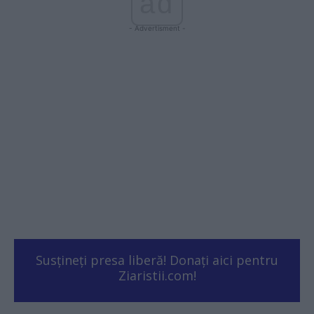
ad
- Advertisment -
Susțineți presa liberă! Donați aici pentru
Ziaristii.com!