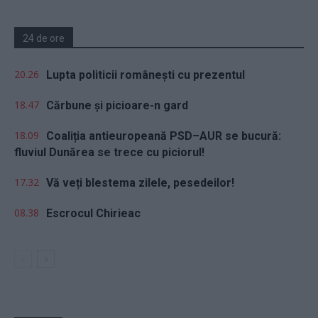
24 de ore
20.26
Lupta politicii românești cu prezentul
18.47
Cărbune și picioare-n gard
18.09
Coaliția antieuropeană PSD–AUR se bucură:
fluviul Dunărea se trece cu piciorul!
17.32
Vă veți blestema zilele, pesedeilor!
08.38
Escrocul Chirieac