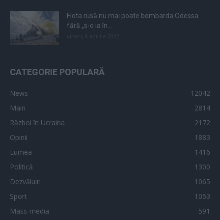
Flota rusă nu mai poate bombarda Odessa
fără „s-o ia în...
vineri, 8 aprilie 2022
CATEGORIE POPULARĂ
News
12042
Main
2814
Război în Ucraina
2172
Opinii
1883
Lumea
1416
Politică
1300
Dezvăluiri
1065
Sport
1053
Mass-media
591