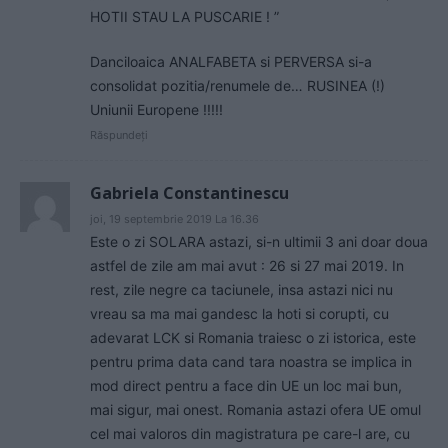
HOTII STAU LA PUSCARIE ! ”
Danciloaica ANALFABETA si PERVERSA si-a
consolidat pozitia/renumele de… RUSINEA (!)
Uniunii Europene !!!!!
Răspundeți
Gabriela Constantinescu
joi, 19 septembrie 2019 La 16.36
Este o zi SOLARA astazi, si-n ultimii 3 ani doar doua
astfel de zile am mai avut : 26 si 27 mai 2019. In
rest, zile negre ca taciunele, insa astazi nici nu
vreau sa ma mai gandesc la hoti si corupti, cu
adevarat LCK si Romania traiesc o zi istorica, este
pentru prima data cand tara noastra se implica in
mod direct pentru a face din UE un loc mai bun,
mai sigur, mai onest. Romania astazi ofera UE omul
cel mai valoros din magistratura pe care-l are, cu