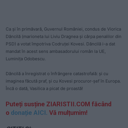
Ca și în primăvară, Guvernul României, condus de Viorica
Dăncilă (marioneta lui Liviu Dragnea și cârpa penalilor din
PSD) a votat împotriva Codruței Kovesi. Dăncilă i-a dat
mandat în acest sens ambasadorului român la UE,
Luminița Odobescu.
Dăncilă a înregistrat o înfrângere catastrofală: și cu
imaginea făcută praf, și cu Kovesi procuror-șef în Europa.
Încă o dată, Vasilica a picat de proastă!
Puteți
susține ZIARISTII.COM făcând
o
donație AICI.
Vă mulțumim!