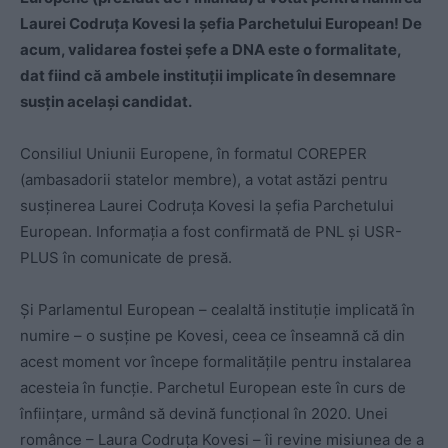
Laurei Codruța Kovesi la șefia Parchetului European! De
acum, validarea fostei șefe a DNA este o formalitate,
dat fiind că ambele instituții implicate în desemnare
susțin același candidat.
Consiliul Uniunii Europene, în formatul COREPER
(ambasadorii statelor membre), a votat astăzi pentru
susținerea Laurei Codruța Kovesi la șefia Parchetului
European. Informația a fost confirmată de PNL și USR-
PLUS în comunicate de presă.
Și Parlamentul European – cealaltă instituție implicată în
numire – o susține pe Kovesi, ceea ce înseamnă că din
acest moment vor începe formalitățile pentru instalarea
acesteia în funcție. Parchetul European este în curs de
înființare, urmând să devină funcțional în 2020. Unei
românce – Laura Codruța Kovesi – îi revine misiunea de a