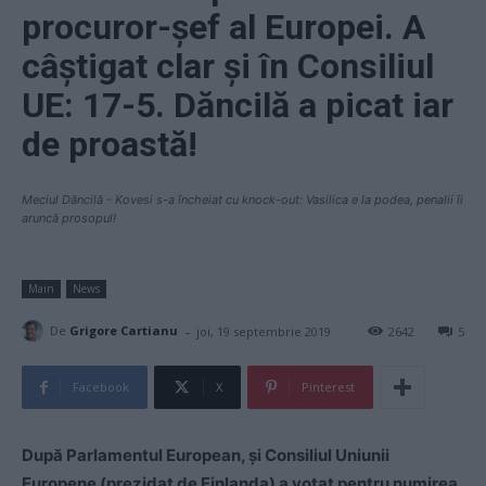
procuror-șef al Europei. A
câștigat clar și în Consiliul
UE: 17-5. Dăncilă a picat iar
de proastă!
Meciul Dăncilă - Kovesi s-a încheiat cu knock-out: Vasilica e la podea, penalii îi
aruncă prosopul!
Main
News
-
De
Grigore Cartianu
joi, 19 septembrie 2019
2642
5
Facebook
X
Pinterest
După Parlamentul European, și Consiliul Uniunii
Europene (prezidat de Finlanda) a votat pentru numirea