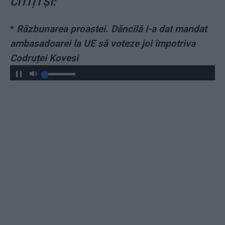
CITIȚI ȘI:
*
Răzbunarea proastei. Dăncilă i-a dat mandat
ambasadoarei la UE să voteze joi împotriva
Codruței Kovesi