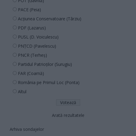
POT (Gavrilă)
PACE (Peia)
Acțiunea Conservatoare (Târziu)
PDF (Lazarus)
PUSL (D. Voiculescu)
PNȚCD (Pavelescu)
PNCR (Terheș)
Partidul Patrioților (Surugiu)
FAR (Coarnă)
România pe Primul Loc (Ponta)
Altul
Arată rezultatele
Arhiva sondajelor