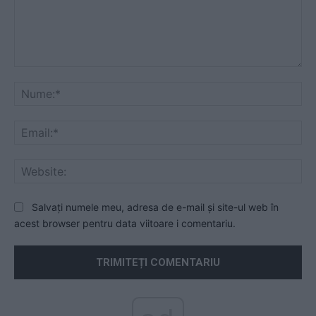
Comentariu:
Nu
Ema
Web
Salvați numele meu, adresa de e-mail și site-ul web în
acest browser pentru data viitoare i comentariu.