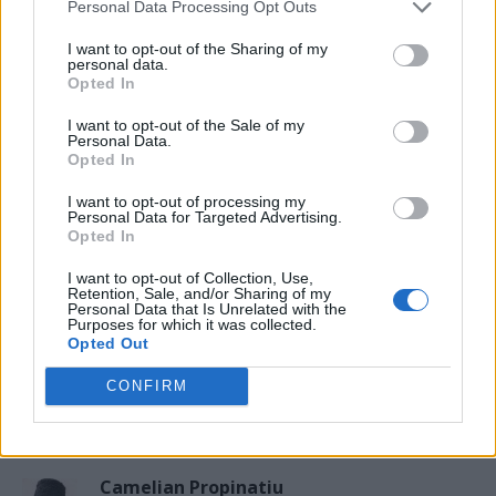
Există riscul unor consecințe
Personal Data Processing Opt Outs
financiare”
Main
I want to opt-out of the Sharing of my
personal data.
Sabotaj grav al PNRR, de către
Opted In
tabăra anti-europeană PSD-AUR:
I want to opt-out of the Sale of my
pierdem 5 miliarde de euro și nu
Personal Data.
câștigăm niciun kilowatt! Explicațiile
Opted In
convingătoare ale ministrului
I want to opt-out of processing my
Pîslaru
Personal Data for Targeted Advertising.
News
Opted In
A doua operațiune obscenă a
I want to opt-out of Collection, Use,
DIICOT în această vară, după ”cazul
Retention, Sale, and/or Sharing of my
Personal Data that Is Unrelated with the
Pașca – Dumbrava”. Un fost
Purposes for which it was collected.
consilier al lui Băsescu a fost
Opted Out
percheziționat și...
News
CONFIRM
5 COMENTARII
Camelian Propinatiu