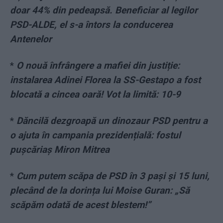
doar 44% din pedeapsă. Beneficiar al legilor
PSD-ALDE, el s-a întors la conducerea
Antenelor
*
O nouă înfrângere a mafiei din justiție:
instalarea Adinei Florea la SS-Gestapo a fost
blocată a cincea oară! Vot la limită: 10-9
*
Dăncilă dezgroapă un dinozaur PSD pentru a
o ajuta în campania prezidențială: fostul
pușcăriaș Miron Mitrea
*
Cum putem scăpa de PSD în 3 pași și 15 luni,
plecând de la dorința lui Moise Guran: „Să
scăpăm odată de acest blestem!”