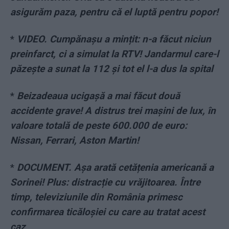
asigurăm paza, pentru că el luptă pentru popor!
*
VIDEO. Cumpănașu a mințit: n-a făcut niciun
preinfarct, ci a simulat la RTV! Jandarmul care-l
păzește a sunat la 112 și tot el l-a dus la spital
*
Beizadeaua ucigașă a mai făcut două
accidente grave! A distrus trei mașini de lux, în
valoare totală de peste 600.000 de euro:
Nissan, Ferrari, Aston Martin!
*
DOCUMENT. Așa arată cetățenia americană a
Sorinei! Plus: distracție cu vrăjitoarea. Între
timp, televiziunile din România primesc
confirmarea ticăloșiei cu care au tratat acest
caz