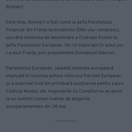
Bohnert.
Între timp, Bohnert a fost numit la șefia Parchetului
Financiar din Franța (echivalentul DNA-ului românesc),
ușurând misiunea de desemnare a Codruței Kovesi la
șefia Parchetului European. Un rol important în acest joc
l-a avut Franța, prin președintele Emmanuel Macron.
Parlamentul European, cealaltă instituție europeană
implicată în numirea șefului viitorului Parchet European,
și-a exprimat încă din primăvară susținerea pentru Laura
Codruța Kovesi, dar negocierile cu Consiliul nu au ajuns
la un numitor comun înainte de alegerile
europarlamentare din 26 mai.
- Advertisement -