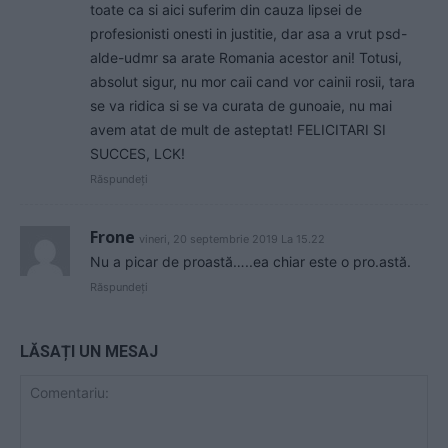
toate ca si aici suferim din cauza lipsei de
profesionisti onesti in justitie, dar asa a vrut psd-
alde-udmr sa arate Romania acestor ani! Totusi,
absolut sigur, nu mor caii cand vor cainii rosii, tara
se va ridica si se va curata de gunoaie, nu mai
avem atat de mult de asteptat! FELICITARI SI
SUCCES, LCK!
Răspundeți
Frone
vineri, 20 septembrie 2019 La 15.22
Nu a picar de proastă…..ea chiar este o pro.astă.
Răspundeți
LĂSAȚI UN MESAJ