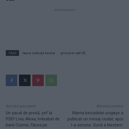
- Advertisement -
TAGS
laura codruța kovesi
procuror-șef UE
Articolul precedent
Articolul următor
Un şacal de presă, şef la
Mama beizadelei ucigașe a
PSD! Liviu Alexa, îmbuibat de
publicat un mesaj ciudat, apoi
banii Ciumei, făcea pe
l-a ascuns. Sună a blestem: