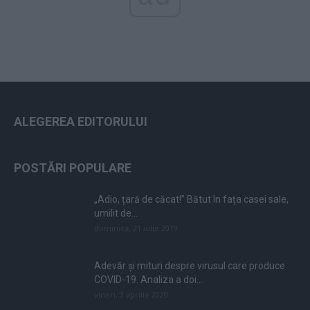
ALEGEREA EDITORULUI
POSTĂRI POPULARE
„Adio, țară de căcat!” Bătut în fața casei sale,
umilit de...
duminică, 21 iulie 2019
Adevăr și mituri despre virusul care produce
COVID-19. Analiza a doi...
vineri, 3 aprilie 2020