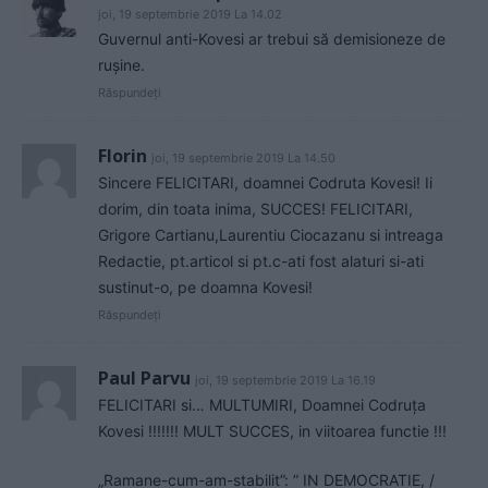
joi, 19 septembrie 2019 La 14.02
Guvernul anti-Kovesi ar trebui să demisioneze de
ruşine.
Răspundeți
Florin
joi, 19 septembrie 2019 La 14.50
Sincere FELICITARI, doamnei Codruta Kovesi! Ii
dorim, din toata inima, SUCCES! FELICITARI,
Grigore Cartianu,Laurentiu Ciocazanu si intreaga
Redactie, pt.articol si pt.c-ati fost alaturi si-ati
sustinut-o, pe doamna Kovesi!
Răspundeți
Paul Parvu
joi, 19 septembrie 2019 La 16.19
FELICITARI si… MULTUMIRI, Doamnei Codruța
Kovesi !!!!!!! MULT SUCCES, in viitoarea functie !!!
„Ramane-cum-am-stabilit”: ” IN DEMOCRATIE, /