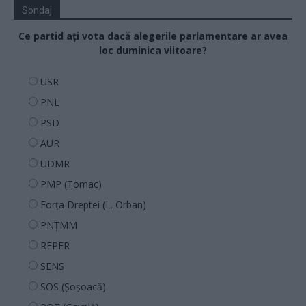
Sondaj
Ce partid ați vota dacă alegerile parlamentare ar avea
loc duminica viitoare?
USR
PNL
PSD
AUR
UDMR
PMP (Tomac)
Forța Dreptei (L. Orban)
PNȚMM
REPER
SENS
SOS (Șoșoacă)