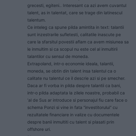
grecesti, egiteni.. Interesant ca azi avem cuvantul
talent, as in talentat, care se trage din latinescul
talentum.
Ce inteleg ca spune pilda amintita in text: talantii
sunt inzestrarile sufletesti, calitatile inascute pe
care la sfarsitul povestii aflam ca avem misiunea sa
le inmultim si ca scopul nu este cel al inmultirii
talantilor cu sensul de moneda.
Extrapoland, intr-o economie ideala, talantii,
moneda, se obtin din talent insa talentul ca o
calitate nu talentul ce il descrie azi si pe smecher.
Daca ar fi vorba in pilda despre talantii ca bani,
intr-o pilda adaptata la zilele noastre, probabil ca
‘al de Sus ar introduce si personajul fiu care face o
schema Ponzi si vine in fata “investitorului” cu
rezultatele financiare in valize cu documentele
despre banii inmultiti cu talent si plasati prin
offshore uri.