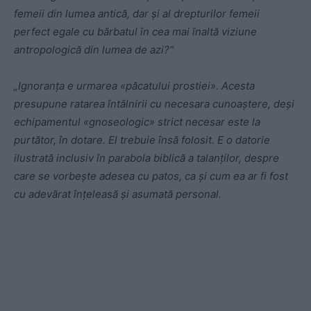
femeii din lumea antică, dar și al drepturilor femeii
perfect egale cu bărbatul în cea mai înaltă viziune
antropologică din lumea de azi?“
„Ignoranța e urmarea «păcatului prostiei». Acesta
presupune ratarea întâlnirii cu necesara cunoaștere, deși
echipamentul «gnoseologic» strict necesar este la
purtător, în dotare. El trebuie însă folosit. E o datorie
ilustrată inclusiv în parabola biblică a talanților, despre
care se vorbește adesea cu patos, ca și cum ea ar fi fost
cu adevărat înțeleasă și asumată personal.