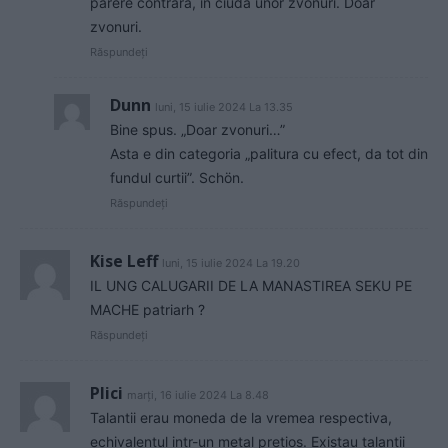
parere contrara, in ciuda unor zvonuri. Doar
zvonuri.
Răspundeți
Dunn
luni, 15 iulie 2024 La 13.35
Bine spus. „Doar zvonuri…”
Asta e din categoria „palitura cu efect, da tot din
fundul curtii”. Schön.
Răspundeți
Kise Leff
luni, 15 iulie 2024 La 19.20
IL UNG CALUGARII DE LA MANASTIREA SEKU PE
MACHE patriarh ?
Răspundeți
Plici
marți, 16 iulie 2024 La 8.48
Talantii erau moneda de la vremea respectiva,
echivalentul intr-un metal pretios. Existau talantii