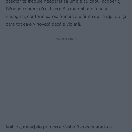
căsătorite trebuie neapărat să umble cu capul acoperit,
Bănescu spune că asta arată o mentalitate fanatic
misogină, conform căreia femeia e o ființă de rangul doi și
care tot ea e vinovată dacă e violată.
- Advertisement -
Mai jos, mesajele prin care Vasile Bănescu arată că