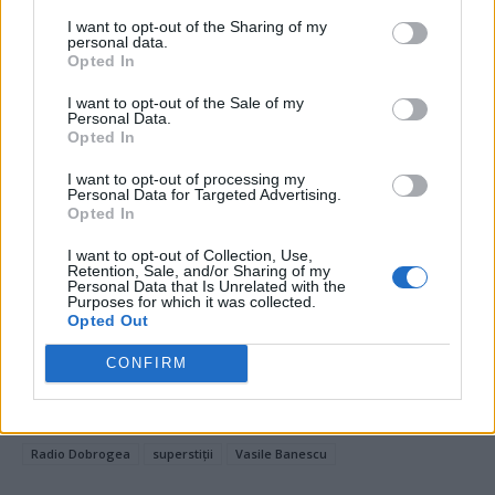
*
„Lebăda neagră” care a lovit extrema dreaptă
I want to opt-out of the Sharing of my
personal data.
la alegerile din Franța: apelul fotbalistului
Opted In
Mbappé și bara portughezului Joao Felix.
I want to opt-out of the Sale of my
Francezii s-au mobilizat și au trimis-o pe
Personal Data.
Opted In
Marine Le Pen pe locul 3, dar au adus extrema
stângă la victorie. Greu de făcut o majoritate
I want to opt-out of processing my
Personal Data for Targeted Advertising.
rezonabilă pentru guvernare!
Opted In
I want to opt-out of Collection, Use,
- Advertisement -
Retention, Sale, and/or Sharing of my
Personal Data that Is Unrelated with the
Purposes for which it was collected.
Opted Out
CONFIRM
TAGS
femei
ignoranta
îps teodosie
prostie
Radio Dobrogea
superstiții
Vasile Banescu