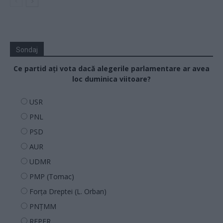
Sondaj
Ce partid ați vota dacă alegerile parlamentare ar avea
loc duminica viitoare?
USR
PNL
PSD
AUR
UDMR
PMP (Tomac)
Forța Dreptei (L. Orban)
PNȚMM
REPER