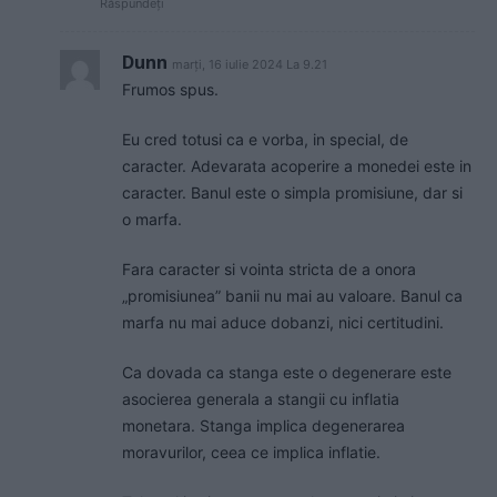
Răspundeți
Dunn
marți, 16 iulie 2024 La 9.21
Frumos spus.
Eu cred totusi ca e vorba, in special, de
caracter. Adevarata acoperire a monedei este in
caracter. Banul este o simpla promisiune, dar si
o marfa.
Fara caracter si vointa stricta de a onora
„promisiunea” banii nu mai au valoare. Banul ca
marfa nu mai aduce dobanzi, nici certitudini.
Ca dovada ca stanga este o degenerare este
asocierea generala a stangii cu inflatia
monetara. Stanga implica degenerarea
moravurilor, ceea ce implica inflatie.