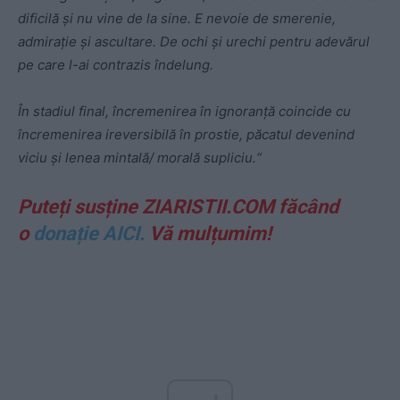
dificilă și nu vine de la sine. E nevoie de smerenie,
admirație și ascultare. De ochi și urechi pentru adevărul
pe care l-ai contrazis îndelung.
În stadiul final, încremenirea în ignoranță coincide cu
încremenirea ireversibilă în prostie, păcatul devenind
viciu și lenea mintală/ morală supliciu.“
Puteți susține ZIARISTII.COM făcând
o
donație AICI.
Vă mulțumim!