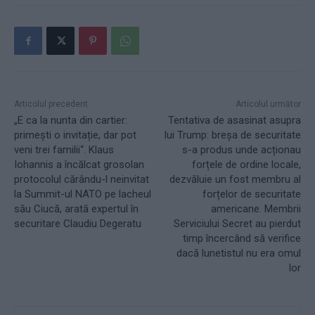
Articolul precedent
Articolul următor
„E ca la nunta din cartier:
Tentativa de asasinat asupra
primești o invitație, dar pot
lui Trump: breșa de securitate
veni trei familii“. Klaus
s-a produs unde acționau
Iohannis a încălcat grosolan
forțele de ordine locale,
protocolul cărându-l neinvitat
dezvăluie un fost membru al
la Summit-ul NATO pe lacheul
forțelor de securitate
său Ciucă, arată expertul în
americane. Membrii
securitare Claudiu Degeratu
Serviciului Secret au pierdut
timp încercând să verifice
dacă lunetistul nu era omul
lor