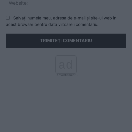
Web
Salvați numele meu, adresa de e-mail și site-ul web în
acest browser pentru data viitoare i comentariu.
ad
- Advertisment -