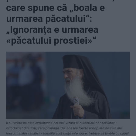
care spune că „boala e
urmarea păcatului“:
„Ignoranța e urmarea
«păcatului prostiei»“
ÎPS Teodosie este exponentul cel mai vizibil al curentului conservator-
ortodoxist din BOR, care propagă idei adesea foarte apropiate de cele ale
musulmanilor fanatici - femeile sunt ființe inferioare, trebuie să umble cu capul