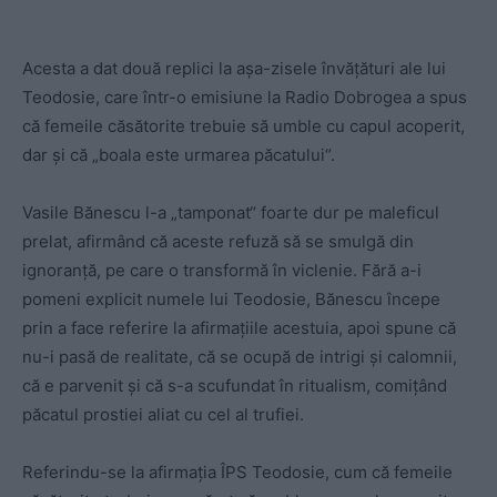
Acesta a dat două replici la așa-zisele învățături ale lui
Teodosie, care într-o emisiune la Radio Dobrogea a spus
că femeile căsătorite trebuie să umble cu capul acoperit,
dar și că „boala este urmarea păcatului“.
Vasile Bănescu l-a „tamponat“ foarte dur pe maleficul
prelat, afirmând că aceste refuză să se smulgă din
ignoranță, pe care o transformă în viclenie. Fără a-i
pomeni explicit numele lui Teodosie, Bănescu începe
prin a face referire la afirmațiile acestuia, apoi spune că
nu-i pasă de realitate, că se ocupă de intrigi și calomnii,
că e parvenit și că s-a scufundat în ritualism, comițând
păcatul prostiei aliat cu cel al trufiei.
Referindu-se la afirmația ÎPS Teodosie, cum că femeile