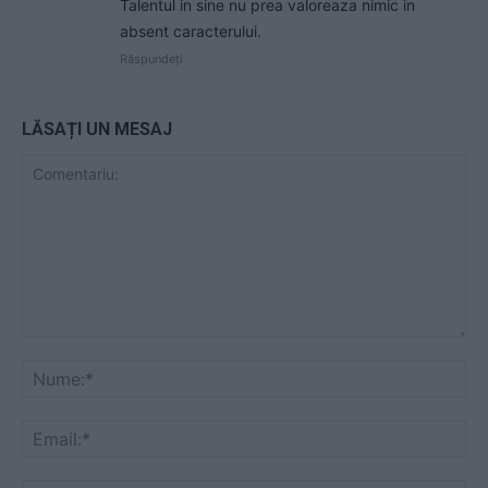
Talentul in sine nu prea valoreaza nimic in
absent caracterului.
Răspundeți
LĂSAȚI UN MESAJ
Comentariu:
Nu
Ema