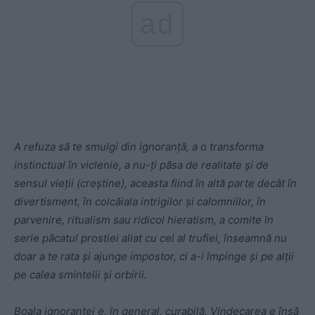
ad
A refuza să te smulgi din ignoranță, a o transforma
instinctual în viclenie, a nu-ți păsa de realitate și de
sensul vieții (creștine), aceasta fiind în altă parte decât în
divertisment, în colcăiala intrigilor și calomniilor, în
parvenire, ritualism sau ridicol hieratism, a comite în
serie păcatul prostiei aliat cu cel al trufiei, înseamnă nu
doar a te rata și ajunge impostor, ci a-i împinge și pe alții
pe calea smintelii și orbirii.
Boala ignoranței e, în general, curabilă. Vindecarea e însă