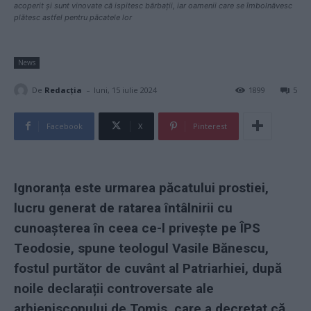
acoperit și sunt vinovate că ispitesc bărbații, iar oamenii care se îmbolnăvesc
plătesc astfel pentru păcatele lor
News
-
De
Redacţia
luni, 15 iulie 2024
1899
5
Facebook
X
Pinterest
Ignoranța este urmarea păcatului prostiei,
lucru generat de ratarea întâlnirii cu
cunoașterea în ceea ce-l privește pe ÎPS
Teodosie, spune teologul Vasile Bănescu,
fostul purtător de cuvânt al Patriarhiei, după
noile declarații controversate ale
arhiepiscopului de Tomis, care a decretat că