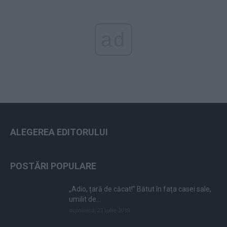
ad
ALEGEREA EDITORULUI
POSTĂRI POPULARE
„Adio, țară de căcat!” Bătut în fața casei sale,
umilit de...
duminică, 21 iulie 2019