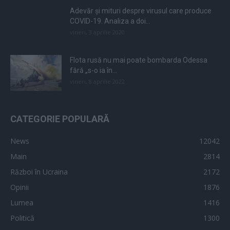
Adevăr și mituri despre virusul care produce
COVID-19. Analiza a doi...
vineri, 3 aprilie 2020
Flota rusă nu mai poate bombarda Odessa
fără „s-o ia în...
vineri, 8 aprilie 2022
CATEGORIE POPULARĂ
News
12042
Main
2814
Război în Ucraina
2172
Opinii
1876
Lumea
1416
Politică
1300