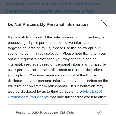
doctorat, relevă o anchetă a Emiliei Șercan.
Sistemul era pregătit: dezmințirea a fost
publicată înaintea anchetei!
Do Not Process My Personal Information
*
VIDEO. Delir xenofob al lui Rareș Bogdan.
If you wish to opt-out of the sale, sharing to third parties, or
Jigniri primitive aduse Franței, în încercarea de
processing of your personal or sensitive information for
a lovi în Clotilde Armand. Cuvinte rudimentare:
targeted advertising by us, please use the below opt-out
section to confirm your selection. Please note that after your
„colonie”, „Bantustan”, „bande”, „România nu e
opt-out request is processed you may continue seeing
Mali”. Ambasada Franței e acuzată că o ajută
interest-based ads based on personal information utilized by
pe Clotilde să fure voturi, iar firmele franceze –
us or personal information disclosed to third parties prior to
your opt-out. You may separately opt-out of the further
că ne fură banii!
disclosure of your personal information by third parties on the
IAB’s list of downstream participants. This information may
*
Proces răsunător în Austria: șpăgi de 14
also be disclosed by us to third parties on the
IAB’s List of
Downstream Participants
that may further disclose it to other
milioane de euro către Adrian Năstase și câțiva
third parties.
miniștri ai săi!
Personal Data Processing Opt Outs