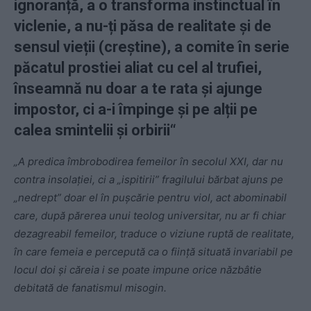
ignoranță, a o transforma instinctual în
viclenie, a nu-ți păsa de realitate și de
sensul vieții (creștine), a comite în serie
păcatul prostiei aliat cu cel al trufiei,
înseamnă nu doar a te rata și ajunge
impostor, ci a-i împinge și pe alții pe
calea smintelii și orbirii
“
„A predica îmbrobodirea femeilor în secolul XXI, dar nu
contra insolației, ci a „ispitirii” fragilului bărbat ajuns pe
„nedrept” doar el în pușcărie pentru viol, act abominabil
care, după părerea unui teolog universitar, nu ar fi chiar
dezagreabil femeilor, traduce o viziune ruptă de realitate,
în care femeia e percepută ca o ființă situată invariabil pe
locul doi și căreia i se poate impune orice năzbâtie
debitată de fanatismul misogin.