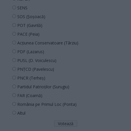
SENS
SOS (Șoșoacă)
POT (Gavrilă)
PACE (Peia)
Acțiunea Conservatoare (Târziu)
PDF (Lazarus)
PUSL (D. Voiculescu)
PNȚCD (Pavelescu)
PNCR (Terheș)
Partidul Patrioților (Surugiu)
FAR (Coarnă)
România pe Primul Loc (Ponta)
Altul