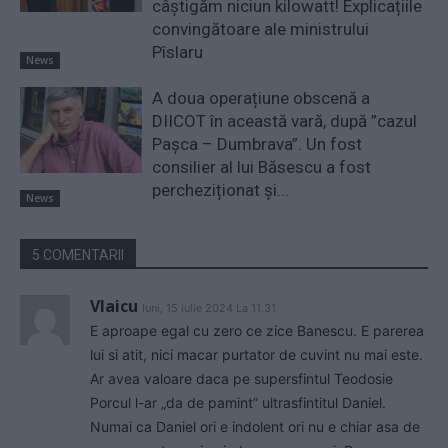
câștigăm niciun kilowatt! Explicațiile
convingătoare ale ministrului
Pîslaru
News
A doua operațiune obscenă a
DIICOT în această vară, după ”cazul
Pașca – Dumbrava”. Un fost
consilier al lui Băsescu a fost
percheziționat și...
News
5 COMENTARII
Vlaicu
luni, 15 iulie 2024 La 11.31
E aproape egal cu zero ce zice Banescu. E parerea
lui si atit, nici macar purtator de cuvint nu mai este.
Ar avea valoare daca pe supersfintul Teodosie
Porcul l-ar „da de pamint” ultrasfintitul Daniel.
Numai ca Daniel ori e indolent ori nu e chiar asa de