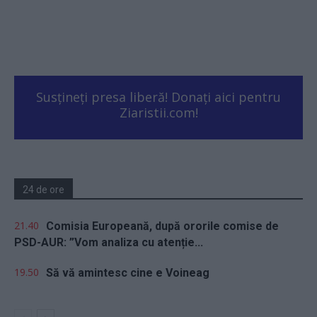
Susțineți presa liberă! Donați aici pentru
Ziaristii.com!
24 de ore
21.40
Comisia Europeană, după ororile comise de
PSD-AUR: ”Vom analiza cu atenție...
19.50
Să vă amintesc cine e Voineag