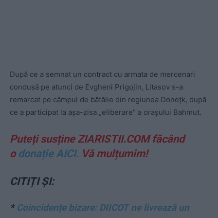
După ce a semnat un contract cu armata de mercenari
condusă pe atunci de Evgheni Prigojin, Litasov s-a
remarcat pe câmpul de bătălie din regiunea Donețk, după
ce a participat la așa-zisa „eliberare” a orașului Bahmut.
Puteți susține ZIARISTII.COM făcând
o
donație AICI.
Vă mulțumim!
CITIȚI ȘI:
*
Coincidențe bizare: DIICOT ne livrează un