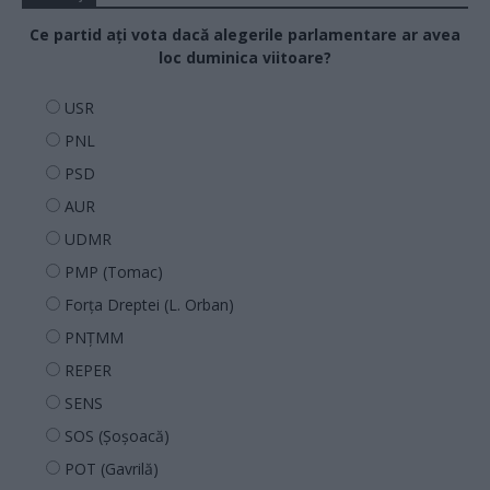
Ce partid ați vota dacă alegerile parlamentare ar avea
loc duminica viitoare?
USR
PNL
PSD
AUR
UDMR
PMP (Tomac)
Forța Dreptei (L. Orban)
PNȚMM
REPER
SENS
SOS (Șoșoacă)
POT (Gavrilă)