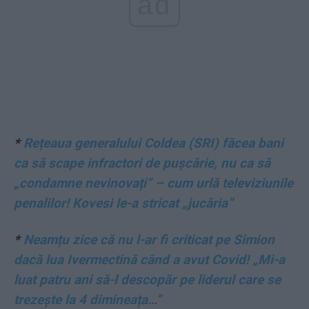
ad
*
Rețeaua generalului Coldea (SRI) făcea bani
ca să scape infractori de pușcărie, nu ca să
„condamne nevinovați” – cum urlă televiziunile
penalilor! Kovesi le-a stricat „jucăria”
*
Neamțu zice că nu l-ar fi criticat pe Simion
dacă lua Ivermectină când a avut Covid! „Mi-a
luat patru ani să-l descopăr pe liderul care se
trezește la 4 dimineața…”