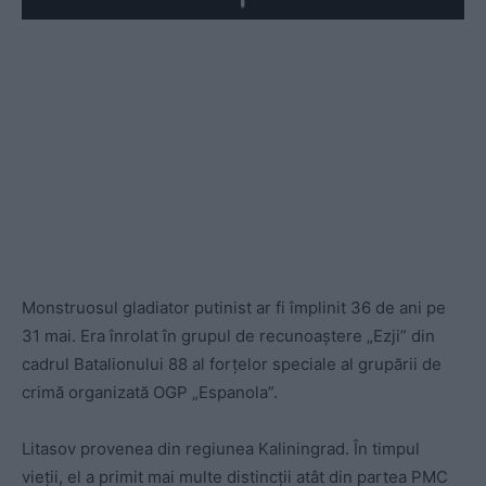
Play
Monstruosul gladiator putinist ar fi împlinit 36 de ani pe
31 mai. Era înrolat în grupul de recunoaștere „Ezji” din
cadrul Batalionului 88 al forțelor speciale al grupării de
crimă organizată OGP „Espanola”.
Litasov provenea din regiunea Kaliningrad. În timpul
vieții, el a primit mai multe distincții atât din partea PMC