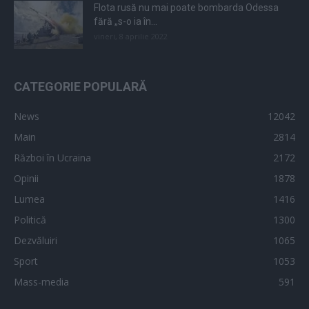
Flota rusă nu mai poate bombarda Odessa
fără „s-o ia în...
vineri, 8 aprilie 2022
CATEGORIE POPULARĂ
News
12042
Main
2814
Război în Ucraina
2172
Opinii
1878
Lumea
1416
Politică
1300
Dezvăluiri
1065
Sport
1053
Mass-media
591