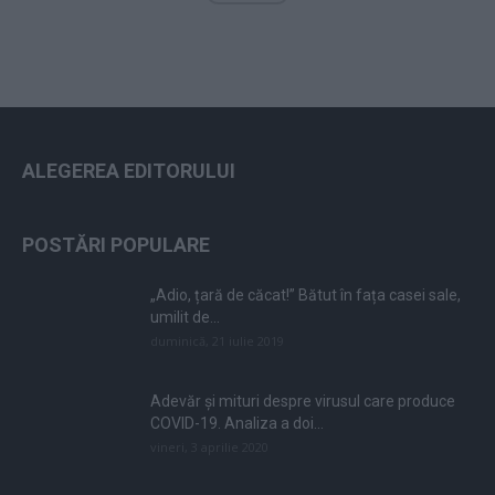
ALEGEREA EDITORULUI
POSTĂRI POPULARE
„Adio, țară de căcat!” Bătut în fața casei sale,
umilit de...
duminică, 21 iulie 2019
Adevăr și mituri despre virusul care produce
COVID-19. Analiza a doi...
vineri, 3 aprilie 2020