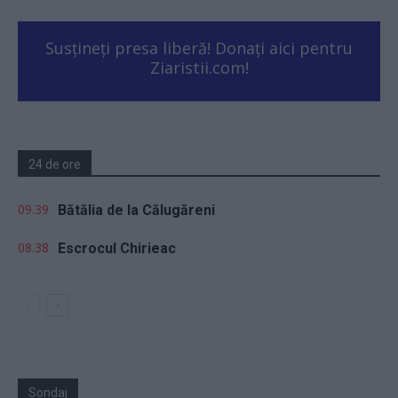
Susțineți presa liberă! Donați aici pentru
Ziaristii.com!
24 de ore
09.39
Bătălia de la Călugăreni
08.38
Escrocul Chirieac
Sondaj