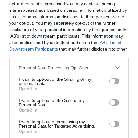
opt-out request is processed you may continue seeing
interest-based ads based on personal information utilized by
us or personal information disclosed to third parties prior to
your opt-out. You may separately opt-out of the further
disclosure of your personal information by third parties on the
TAGS
gladiator
mort
PMC Wagner
război
IAB’s list of downstream participants. This information may
Roman Litasov
rus
ucraina
also be disclosed by us to third parties on the
IAB’s List of
Downstream Participants
that may further disclose it to other
third parties.
Personal Data Processing Opt Outs
I want to opt-out of the Sharing of my
personal data.
Opted In
Articolul precedent
Articolul următor
I want to opt-out of the Sale of my
Marele Birtalan a murit în zori.
PORTRET DE CANDIDAT.
Personal Data.
Un monument al handbalului
Cristina Prună (USR): „Până la
Opted In
românesc, un gigant al
4 ani am crescut la țară, în
I want to opt-out of processing my
handbalului mondial
Bărăgan, într-un spirit foarte
Personal Data for Targeted Advertising.
liber. Acum susțin cu
Opted In
fermitate politici liberale”