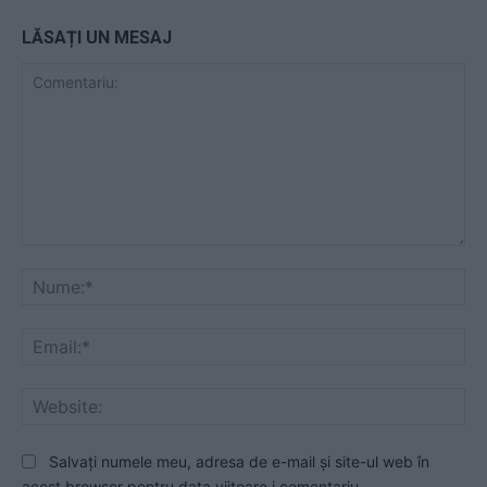
LĂSAȚI UN MESAJ
Comentariu:
Nu
Ema
Web
Salvați numele meu, adresa de e-mail și site-ul web în
acest browser pentru data viitoare i comentariu.