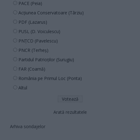
PACE (Peia)
Acțiunea Conservatoare (Târziu)
PDF (Lazarus)
PUSL (D. Voiculescu)
PNȚCD (Pavelescu)
PNCR (Terheș)
Partidul Patrioților (Surugiu)
FAR (Coarnă)
România pe Primul Loc (Ponta)
Altul
Arată rezultatele
Arhiva sondajelor