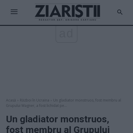
ad
Acasă
Război în Ucraina
Un gladiator monstruos, fost membru al
Grupului Wagner, a fost lichidat pe...
Un gladiator monstruos,
fost membru al Grupului