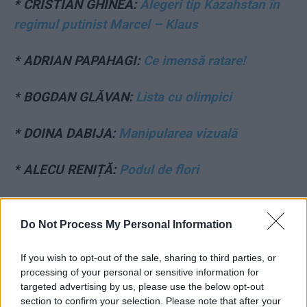
* CRISTIAN GHINEA:
Alegeri tip Kazahstan în
regimul putinist Marcel – Klaus
* ADRIAN PAPAHAGI:
Ce imensă ratare!
* BOGDAN GLĂVAN:
Lista cu olimpici
* DOINA DABIJA:
Manipularea vizuală
* ALECU RENIȚĂ:
Podul de flori
* PAUL PALENCSAR:
În audiență la Putin
Do Not Process My Personal Information
* NICOLAE DABIJA:
Vin americanii!
If you wish to opt-out of the sale, sharing to third parties, or
processing of your personal or sensitive information for
- Advertisement -
targeted advertising by us, please use the below opt-out
section to confirm your selection. Please note that after your