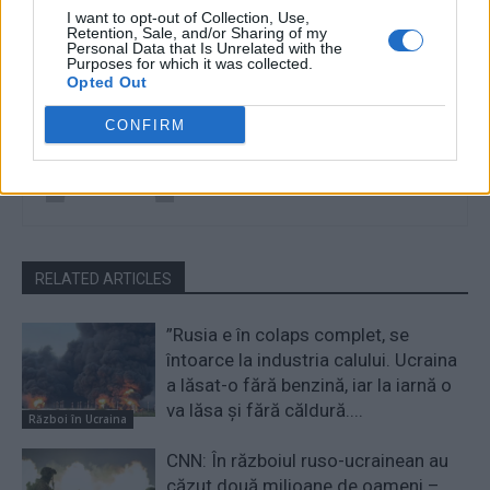
I want to opt-out of Collection, Use,
Retention, Sale, and/or Sharing of my
Personal Data that Is Unrelated with the
Purposes for which it was collected.
Opted Out
Cristian Hubali
CONFIRM
RELATED ARTICLES
”Rusia e în colaps complet, se
întoarce la industria calului. Ucraina
a lăsat-o fără benzină, iar la iarnă o
va lăsa și fără căldură....
Război în Ucraina
CNN: În războiul ruso-ucrainean au
căzut două milioane de oameni –