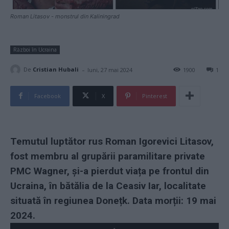
Roman Litasov - monstrul din Kaliningrad
Război în Ucraina
-
De
Cristian Hubali
luni, 27 mai 2024
1900
1
Facebook
X
Pinterest
Temutul luptător rus Roman Igorevici Litasov,
fost membru al grupării paramilitare private
PMC Wagner, și-a pierdut viața pe frontul din
Ucraina, în bătălia de la Ceasiv Iar, localitate
situată în regiunea Donețk. Data morții: 19 mai
2024.