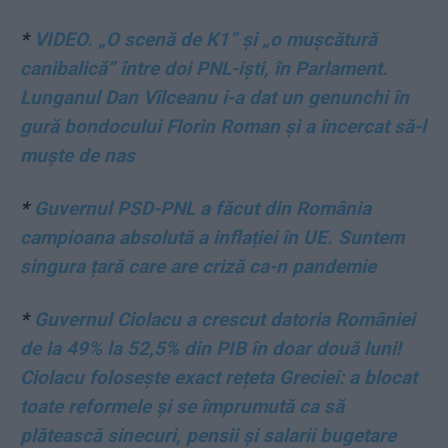
*
VIDEO. „O scenă de K1” și „o mușcătură
canibalică” între doi PNL-iști, în Parlament.
Lunganul Dan Vîlceanu i-a dat un genunchi în
gură bondocului Florin Roman și a încercat să-l
muște de nas
*
Guvernul PSD-PNL a făcut din România
campioana absolută a inflației în UE. Suntem
singura țară care are criză ca-n pandemie
*
Guvernul Ciolacu a crescut datoria României
de la 49% la 52,5% din PIB în doar două luni!
Ciolacu folosește exact rețeta Greciei: a blocat
toate reformele și se împrumută ca să
plătească sinecuri, pensii și salarii bugetare