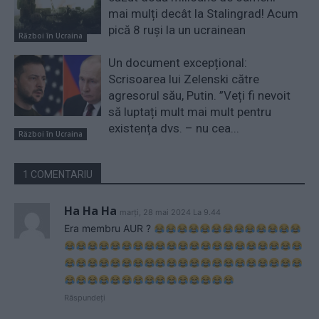
mai mulți decât la Stalingrad! Acum
pică 8 ruși la un ucrainean
Război în Ucraina
Un document excepțional:
Scrisoarea lui Zelenski către
agresorul său, Putin. ”Veți fi nevoit
să luptați mult mai mult pentru
existența dvs. – nu cea...
Război în Ucraina
1 COMENTARIU
Ha Ha Ha
marți, 28 mai 2024 La 9.44
Era membru AUR ?
Răspundeți