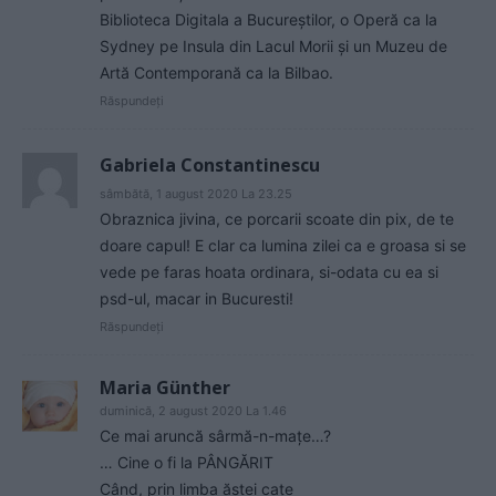
Biblioteca Digitala a Bucureştilor, o Operă ca la
Sydney pe Insula din Lacul Morii şi un Muzeu de
Artă Contemporană ca la Bilbao.
Răspundeți
Gabriela Constantinescu
sâmbătă, 1 august 2020 La 23.25
Obraznica jivina, ce porcarii scoate din pix, de te
doare capul! E clar ca lumina zilei ca e groasa si se
vede pe faras hoata ordinara, si-odata cu ea si
psd-ul, macar in Bucuresti!
Răspundeți
Maria Günther
duminică, 2 august 2020 La 1.46
Ce mai aruncă sârmă-n-mațe…?
… Cine o fi la PÂNGĂRIT
Când, prin limba ăstei cațe