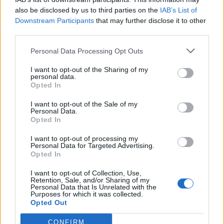
Un candidat la Primarie interesat doar sa dea in judecata
also be disclosed by us to third parties on the
IAB’s List of
cetateni si investitori pentru presupuse vicii urbanistice
Downstream Participants
that may further disclose it to other
si un candidat de viceprimar care vrea sa faca
third parties.
inaccesibila sanatatea pentru cei cu venituri mici si medii!
Personal Data Processing Opt Outs
Norocul nostru, al tuturor, este ca Dumnezeu nu doarme
I want to opt-out of the Sharing of my
personal data.
niciodata si ca cetatenii sunt muuult mai inteligenti decat
Opted In
ii cred acesti politicieni care joaca alba – neagra in sediul
I want to opt-out of the Sale of my
guvernului!
Personal Data.
Opted In
#
AbuzDePutere
I want to opt-out of processing my
Personal Data for Targeted Advertising.
#
FolosireaResurselorPublice
Opted In
#
TranzactiiPoliticeMurdare
#
VorSaPrivatizezeSanatatea
“.
I want to opt-out of Collection, Use,
Retention, Sale, and/or Sharing of my
Personal Data that Is Unrelated with the
Purposes for which it was collected.
- Advertisement -
Opted Out
CONFIRM