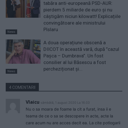
tabăra anti-europeană PSD-AUR:
pierdem 5 miliarde de euro și nu
câștigăm niciun kilowatt! Explicațiile
convingătoare ale ministrului
Pîslaru
News
A doua operațiune obscenă a
DIICOT în această vară, după ”cazul
Pașca – Dumbrava”. Un fost
consilier al lui Băsescu a fost
percheziționat și...
News
4 COMENTARII
Vlaicu
sâmbătă, 1 august 2020 La 16.03
Nu o sa moara de foame la cit a furat, insa ii e
teama de ce o sa se descopere in acte, acte la
care acum nu are acces decit ea. La cite potlogarii