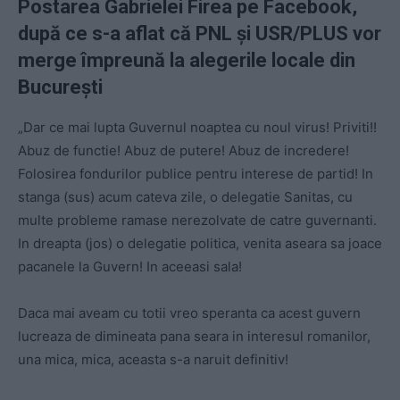
Postarea Gabrielei Firea pe Facebook,
după ce s-a aflat că PNL și USR/PLUS vor
merge împreună la alegerile locale din
București
„Dar ce mai lupta Guvernul noaptea cu noul virus! Priviti!!
Abuz de functie! Abuz de putere! Abuz de incredere!
Folosirea fondurilor publice pentru interese de partid! In
stanga (sus) acum cateva zile, o delegatie Sanitas, cu
multe probleme ramase nerezolvate de catre guvernanti.
In dreapta (jos) o delegatie politica, venita aseara sa joace
pacanele la Guvern! In aceeasi sala!
Daca mai aveam cu totii vreo speranta ca acest guvern
lucreaza de dimineata pana seara in interesul romanilor,
una mica, mica, aceasta s-a naruit definitiv!