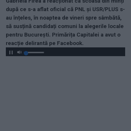
Gabriela Firea a reacționat ca scoasă din minți
după ce s-a aflat oficial că PNL și USR/PLUS s-
au înțeles, în noaptea de vineri spre sâmbătă,
să susțină candidați comuni la alegerile locale
pentru București. Primărița Capitalei a avut o
reacție delirantă pe Facebook.