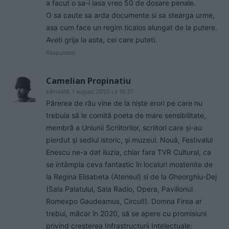
a facut o sa-i iasa vreo 50 de dosare penale.
O sa caute sa arda documente si sa stearga urme,
asa cum face un regim ticalos alungat de la putere.
Aveti grija la asta, cei care puteti.
Răspundeți
Camelian Propinatiu
sâmbătă, 1 august 2020 La 16.31
Părerea de rău vine de la nişte erori pe care nu
trebuia să le comită poeta de mare sensibilitate,
membră a Uniunii Scriitorilor, scriitori care şi-au
pierdut şi sediul istoric, şi muzeul. Nouă, Festivalul
Enescu ne-a dat iluzia, chiar fara TVR Cultural, ca
se intâmpla ceva fantastic în localuri mostenite de
la Regina Elisabeta (Ateneul) si de la Gheorghiu-Dej
(Sala Palatului, Sala Radio, Opera, Pavilionul
Romexpo Gaudeamus, Circul!). Domna Firea ar
trebui, măcar în 2020, să se apere cu promisiuni
privind creşterea Infrastructurii Intelectuale: