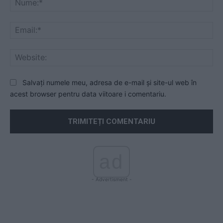
Ema
Web
Salvați numele meu, adresa de e-mail și site-ul web în
acest browser pentru data viitoare i comentariu.
ad
- Advertisment -