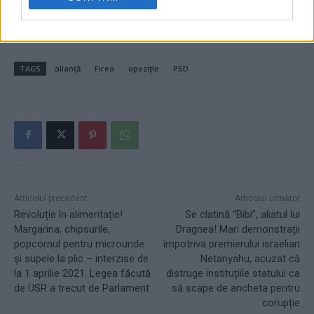
TAGS
alianță
Firea
opoziție
PSD
Articolul precedent
Articolul următor
Revoluție în alimentație!
Se clatină “Bibi”, aliatul lui
Margarina, chipsurile,
Dragnea! Mari demonstrații
popcornul pentru microunde
împotriva premierului israelian
și supele la plic – interzise de
Netanyahu, acuzat că
la 1 aprilie 2021. Legea făcută
distruge instituțiile statului ca
de USR a trecut de Parlament
să scape de ancheta pentru
corupție