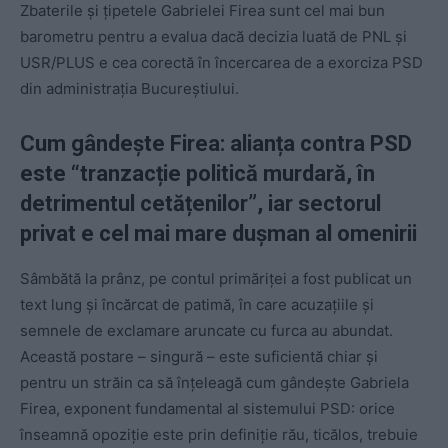
Zbaterile și țipetele Gabrielei Firea sunt cel mai bun
barometru pentru a evalua dacă decizia luată de PNL și
USR/PLUS e cea corectă în încercarea de a exorciza PSD
din administrația Bucureștiului.
Cum gândește Firea: alianța contra PSD
este “tranzacție politică murdară, în
detrimentul cetățenilor”, iar sectorul
privat e cel mai mare dușman al omenirii
Sâmbătă la prânz, pe contul primăriței a fost publicat un
text lung și încărcat de patimă, în care acuzațiile și
semnele de exclamare aruncate cu furca au abundat.
Această postare – singură – este suficientă chiar și
pentru un străin ca să înțeleagă cum gândește Gabriela
Firea, exponent fundamental al sistemului PSD: orice
înseamnă opoziție este prin definiție rău, ticălos, trebuie