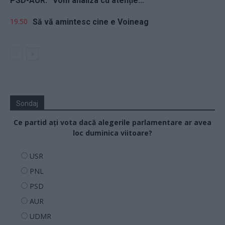
PSD-AUR: ”Vom analiza cu atenție...
19.50
Să vă amintesc cine e Voineag
Sondaj
Ce partid ați vota dacă alegerile parlamentare ar avea
loc duminica viitoare?
USR
PNL
PSD
AUR
UDMR