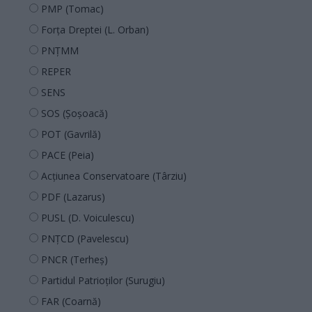
PMP (Tomac)
Forța Dreptei (L. Orban)
PNȚMM
REPER
SENS
SOS (Șoșoacă)
POT (Gavrilă)
PACE (Peia)
Acțiunea Conservatoare (Târziu)
PDF (Lazarus)
PUSL (D. Voiculescu)
PNȚCD (Pavelescu)
PNCR (Terheș)
Partidul Patrioților (Surugiu)
FAR (Coarnă)