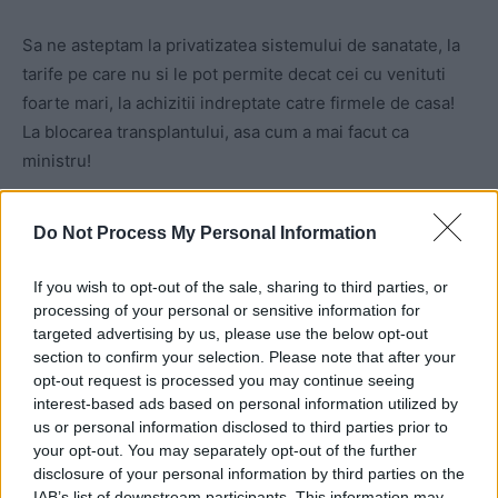
Sa ne asteptam la privatizatea sistemului de sanatate, la
tarife pe care nu si le pot permite decat cei cu venituti
foarte mari, la achizitii indreptate catre firmele de casa!
La blocarea transplantului, asa cum a mai facut ca
ministru!
Iar in domeniul social, sa fie eliminate “pomenile”
Do Not Process My Personal Information
acordate de primarul Firea, cum ar fi sprijinul financiar
pentru copiii cu dizabilitati, pentru gravide, nou-nascut,
If you wish to opt-out of the sale, sharing to third parties, or
cupluri infertile, analize genetice pentru afectiuni
processing of your personal or sensitive information for
oncologice etc.
targeted advertising by us, please use the below opt-out
section to confirm your selection. Please note that after your
opt-out request is processed you may continue seeing
Asta ne asteapta pe toti!
interest-based ads based on personal information utilized by
us or personal information disclosed to third parties prior to
Asta s-a tranzactionat aseara, la masa guvernului!
your opt-out. You may separately opt-out of the further
disclosure of your personal information by third parties on the
IAB’s list of downstream participants. This information may