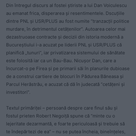
Din întregul discurs al fostei știriste a lui Dan Voiculescu
au emanat frica, disperarea și resentimentele. Dscuțiile
dintre PNL și USR/PLUS au fost numite “tranzacții politice
murdare, în detrimentul cetățenilor”. Autoarea celor mai
dezastruoase contracte și decizii din istoria modernă a
Bucureștiului i-a acuzat pe liderii PNL și USR/PLUS că
planifică „tunuri”, iar privatizarea sistemului de sănătate
este folosită iar ca un Bau-Bau. Nicușor Dan, care a
încurcat-o pe Firea și pe primarii săi în planurile dubioase
de a construi cartiere de blocuri în Pădurea Băneasa și
Parcul Herăstrău, e acuzat că dă în judecată “cetățeni și
investitori”.
Textul primăriței – persoană despre care finul său și
fostul prieten Robert Negoiță spune că “minte cu o
lejeritate dezarmantă, e foarte periculoasă și trebuie să
te îndepărtezi de ea” – nu se putea încheia, bineînțeles,