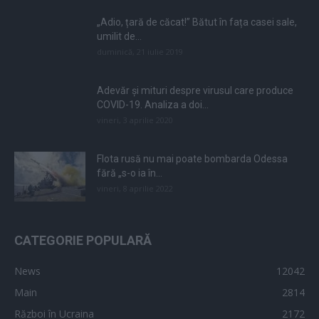
„Adio, țară de căcat!” Bătut în fața casei sale,
umilit de...
duminică, 21 iulie 2019
Adevăr și mituri despre virusul care produce
COVID-19. Analiza a doi...
vineri, 3 aprilie 2020
Flota rusă nu mai poate bombarda Odessa
fără „s-o ia în...
vineri, 8 aprilie 2022
CATEGORIE POPULARĂ
News
12042
Main
2814
Război în Ucraina
2172