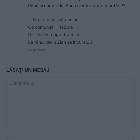
Până și numele lui Boca neîntrerupt e murdărit!?
… Nu i-a ajuns săracului
Ce comuniștii îi făcură
De-l luă și țoapa dracului
La rând, de-n Zian se încură!…?
Răspundeți
LĂSAȚI UN MESAJ
Comentariu:
Nu