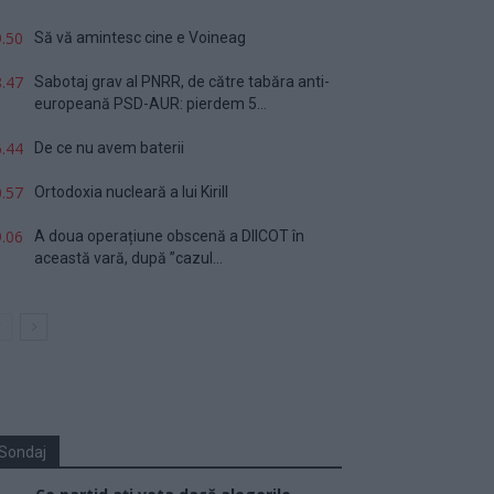
.50
Să vă amintesc cine e Voineag
.47
Sabotaj grav al PNRR, de către tabăra anti-
europeană PSD-AUR: pierdem 5...
.44
De ce nu avem baterii
.57
Ortodoxia nucleară a lui Kirill
.06
A doua operațiune obscenă a DIICOT în
această vară, după ”cazul...
Sondaj