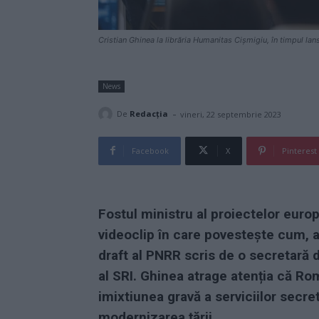
Cristian Ghinea la librăria Humanitas Cișmigiu, în timpul lan
News
-
De
Redacţia
vineri, 22 septembrie 2023
Facebook
X
Pinterest
Fostul ministru al proiectelor europ
videoclip în care povestește cum, a
draft al PNRR scris de o secretară de
al SRI. Ghinea atrage atenția că R
imixtiunea gravă a serviciilor secre
modernizarea țării.