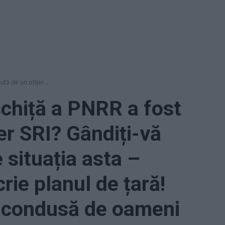
ută de un ofițer...
schiță a PNRR a fost
er SRI? Gândiți-vă
 situația asta –
crie planul de țară!
 condusă de oameni