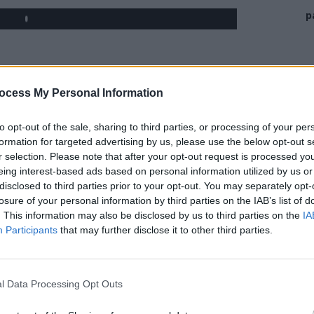
p
ocess My Personal Information
to opt-out of the sale, sharing to third parties, or processing of your per
formation for targeted advertising by us, please use the below opt-out s
r selection. Please note that after your opt-out request is processed y
eing interest-based ads based on personal information utilized by us or
disclosed to third parties prior to your opt-out. You may separately opt-
losure of your personal information by third parties on the IAB’s list of
. This information may also be disclosed by us to third parties on the
IA
Participants
that may further disclose it to other third parties.
l Data Processing Opt Outs
 și-a lansat cartea „Cine a făcut România. Răscrucile
de neștiute sau nemediatizate din perioada în care