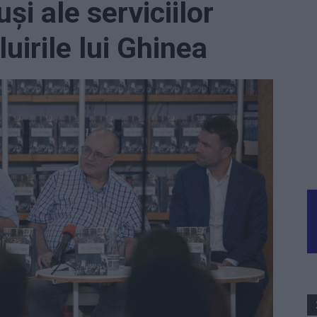
și ale serviciilor
uirile lui Ghinea