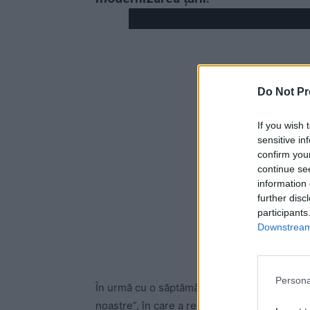
Do Not Pr
If you wish 
sensitive in
confirm you
continue se
information 
further disc
participants
Downstream 
Persona
În urmă cu o săptămână, fostul ministru USR
noastre”, în care a relatat mai multe episoa