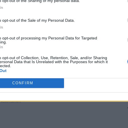
o opt-out of the Sharing of my personal data.
l ianuarie-august 2021. Cristian Ghinea a făcut, în
In
ralelă între modul în care serviciile secrete, Armata și
lat România în perioada interbelică, pe de o parte, și
o opt-out of the Sale of my Personal Data.
In
ent tamponat și „călcat pe cap” (după cum s-a
ii 1920-1930, tot așa și USR-ul este hărțuit de servicii
to opt-out of processing my Personal Data for Targeted
ing.
In
subterană a serviciilor secrete în decizii de
o opt-out of Collection, Use, Retention, Sale, and/or Sharing
ersonal Data that Is Unrelated with the Purposes for which it
are ar trebui luate de cei care au fost votați de popor
lected.
Out
CONFIRM
 Advertisement -