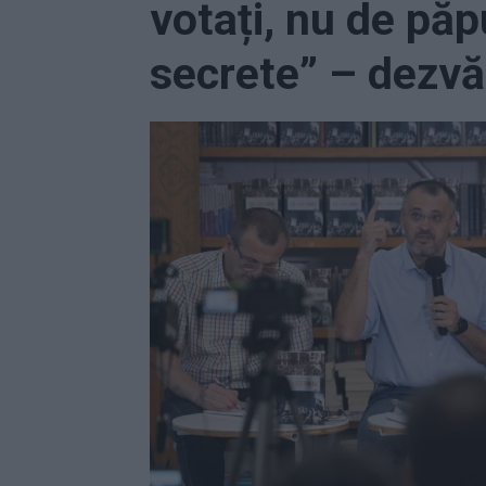
votați, nu de păpu
secrete” – dezvăl