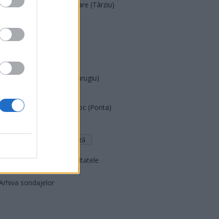
Acțiunea Conservatoare (Târziu)
PDF (Lazarus)
PUSL (D. Voiculescu)
PNȚCD (Pavelescu)
PNCR (Terheș)
Partidul Patrioților (Surugiu)
FAR (Coarnă)
România pe Primul Loc (Ponta)
Altul
Arată rezultatele
Arhiva sondajelor