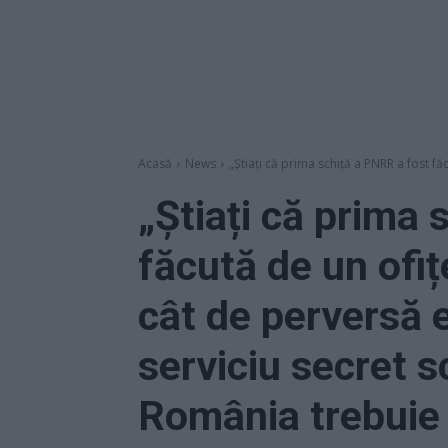
Acasă
News
„Știați că prima schiță a PNRR a fost făc
„Știați că prima 
făcută de un ofiț
cât de perversă e
serviciu secret s
România trebuie