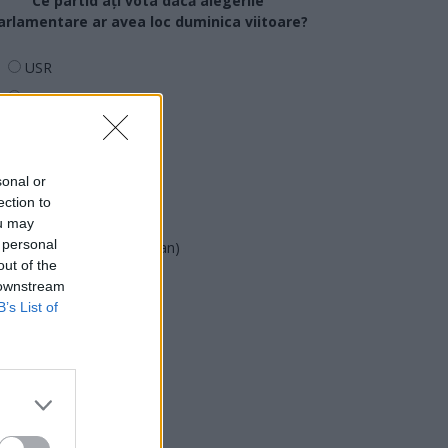
Ce partid ați vota dacă alegerile
arlamentare ar avea loc duminica viitoare?
USR
PNL
PSD
AUR
sonal or
UDMR
ection to
PMP (Tomac)
ou may
 personal
Forța Dreptei (L. Orban)
out of the
PNȚMM
 downstream
REPER
B’s List of
SENS
SOS (Șoșoacă)
POT (Gavrilă)
PACE (Peia)