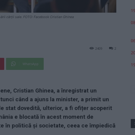
19
sării cărții sale. FOTO: Facebook Cristian Ghinea
08
06
2409
2
20
WhatsApp
19
ene, Cristian Ghinea, a înregistrat un
tunci când a ajuns la minister, a primit un
 stat dovedită, ulterior, a fi ofițer acoperit
omânia e blocată în acest moment de
te în politică și societate, ceea ce împiedică