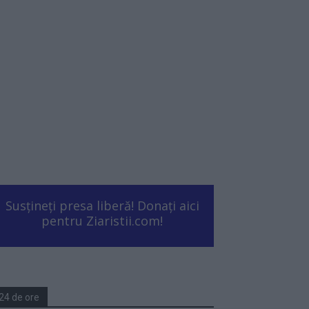
Susțineți presa liberă! Donați aici
pentru Ziaristii.com!
24 de ore