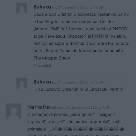
Babacu
joi, 21 decembrie 2023 La 12.39
Daca e bun Cristian Diaconescu inseamna ca nu
e bun Eugen Tomac si viceversa. Cei doi
„impart” PMP in 2 factiuni, cam la fel ca PNTCD
aripa Pavelescu (impostor) si PNTMM (valabil).
Vezi ca se supara domnul Drula, care l-a cooptat
pe dl. Eugen Tomac in formatiunea lor numita
The Muppet Show.
Răspundeți
Babacu
joi, 21 decembrie 2023 La 13.56
… cu Ludovic Orban in rolul „Broscoiul Kermit”.
Ha Ha Ha
miercuri, 20 decembrie 2023 La 7.45
Cunoaștem tovarăși, „niște golani”, „huligani”,
legionari”, „moșieri”, „dujmani ai poporului”, „măi
animalele” …