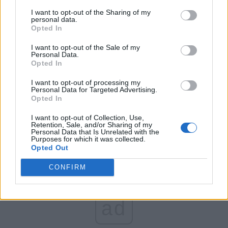
4 luni! Creșterea e de 10.717 în ultimele 10 luni
I want to opt-out of the Sharing of my
personal data.
Opted In
*
EDITORIAL CARTIANU:
La Canal!
I want to opt-out of the Sale of my
Personal Data.
Opted In
*
S-a făcut Polul de Dreapta! USR, PMP și Forța
Dreptei vor participa împreună la alegeri.
I want to opt-out of processing my
Personal Data for Targeted Advertising.
Românii au alternativă la blocul toxic PSD-PNL
Opted In
și la extremiștii AUR/Șoșoacă
I want to opt-out of Collection, Use,
Retention, Sale, and/or Sharing of my
Personal Data that Is Unrelated with the
Purposes for which it was collected.
Opted Out
CONFIRM
ad