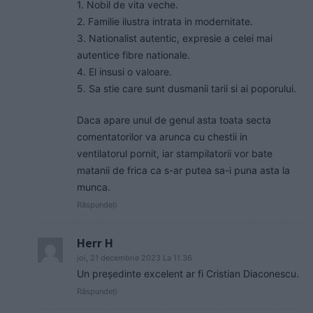
1. Nobil de vita veche.
2. Familie ilustra intrata in modernitate.
3. Nationalist autentic, expresie a celei mai
autentice fibre nationale.
4. El insusi o valoare.
5. Sa stie care sunt dusmanii tarii si ai poporului.
Daca apare unul de genul asta toata secta
comentatorilor va arunca cu chestii in
ventilatorul pornit, iar stampilatorii vor bate
matanii de frica ca s-ar putea sa-i puna asta la
munca.
Răspundeți
Herr H
joi, 21 decembrie 2023 La 11.36
Un președinte excelent ar fi Cristian Diaconescu.
Răspundeți