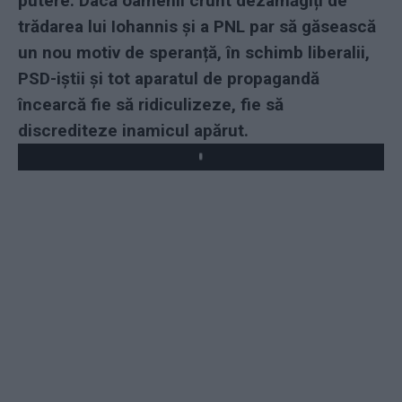
putere. Dacă oamenii crunt dezamăgiți de
trădarea lui Iohannis și a PNL par să găsească
un nou motiv de speranță, în schimb liberalii,
PSD-iștii și tot aparatul de propagandă
încearcă fie să ridiculizeze, fie să
discrediteze inamicul apărut.
Play