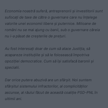
Economia noastră suferă, antreprenorii și investitorii sunt
sufocați de taxe de către o guvernare care nu înțelege
valorile unei economii libere și puternice. Milioane de
români nu se mai ajung cu banii, sub o guvernare căreia
nu i-a păsat de creșterile de prețuri.
Au fost interesați doar de cum să atace Justiția, să
acapareze instituțiile și să le folosească împotriva
opoziției democratice. Cum să își satisfacă baronii și
specialii.
Dar orice putere abuzivă are un sfârșit. Noi suntem
sfârșitul sistemului infractorilor, al complicităților
ascunse, al răului făcut de această coaliție PSD-PNL în
ultimii ani.