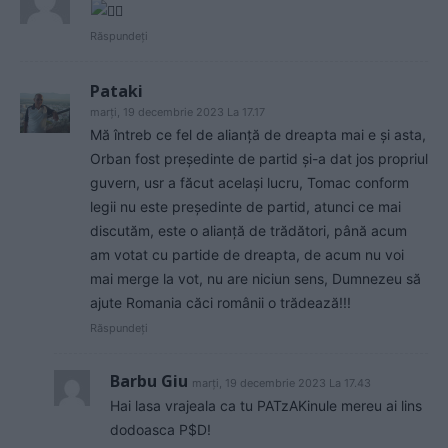
Răspundeți
Pataki
marți, 19 decembrie 2023 La 17.17
Mă întreb ce fel de alianță de dreapta mai e și asta,
Orban fost președinte de partid și-a dat jos propriul
guvern, usr a făcut același lucru, Tomac conform
legii nu este președinte de partid, atunci ce mai
discutăm, este o alianță de trădători, până acum
am votat cu partide de dreapta, de acum nu voi
mai merge la vot, nu are niciun sens, Dumnezeu să
ajute Romania căci românii o trădează!!!
Răspundeți
Barbu Giu
marți, 19 decembrie 2023 La 17.43
Hai lasa vrajeala ca tu PATzAKinule mereu ai lins
dodoasca P$D!