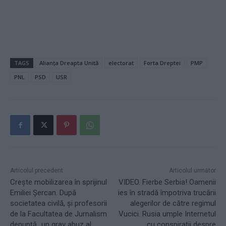
TAGS
Alianța Dreapta Unită
electorat
Forta Dreptei
PMP
PNL
PSD
USR
Articolul precedent
Articolul următor
Crește mobilizarea în sprijinul
VIDEO. Fierbe Serbia! Oamenii
Emiliei Șercan. După
ies în stradă împotriva trucării
societatea civilă, și profesorii
alegerilor de către regimul
de la Facultatea de Jurnalism
Vucici. Rusia umple Internetul
denunță „un grav abuz al
cu conspirații despre