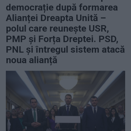
democrație după formarea
Alianței Dreapta Unită –
polul care reunește USR,
PMP și Forța Dreptei. PSD,
PNL și întregul sistem atacă
noua alianță