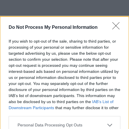
CITIȚI ȘI:
Do Not Process My Personal Information
*
Falsificarea bugetului: Guvernul PSD-PNL a
If you wish to opt-out of the sale, sharing to third parties, or
inventat o nouă sursă de venituri fictivă, pentru
processing of your personal or sensitive information for
targeted advertising by us, please use the below opt-out
a putea crește cheltuielile statului pe 2024! S-
section to confirm your selection. Please note that after your
au trecut din pix încasări de 10,5 miliarde lei
opt-out request is processed you may continue seeing
din „digitalizare”!
interest-based ads based on personal information utilized by
us or personal information disclosed to third parties prior to
your opt-out. You may separately opt-out of the further
*
În bugetul pe 2024, suma pentru pensiile
disclosure of your personal information by third parties on the
speciale crește cu 17% – de la 13 la 15,5
IAB’s list of downstream participants. This information may
also be disclosed by us to third parties on the
IAB’s List of
miliarde de lei!
Downstream Participants
that may further disclose it to other
third parties.
*
Jaf pe banii publici: guvernarea PSD-PNL a
Personal Data Processing Opt Outs
mărit numărul bugetarilor cu 5.206 în ultimele