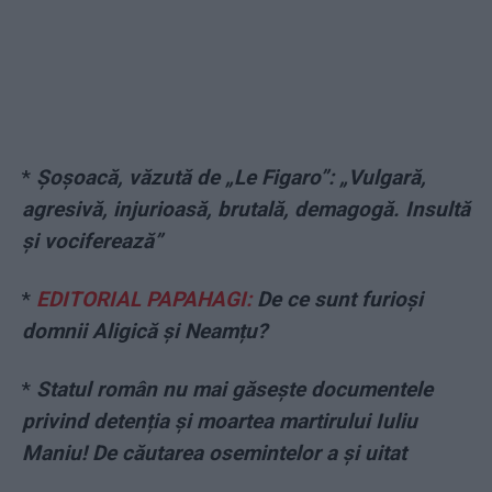
*
Șoșoacă, văzută de „Le Figaro”: „Vulgară,
agresivă, injurioasă, brutală, demagogă. Insultă
şi vociferează”
*
EDITORIAL PAPAHAGI:
De ce sunt furioși
domnii Aligică și Neamțu?
*
Statul român nu mai găsește documentele
privind detenția și moartea martirului Iuliu
Maniu! De căutarea osemintelor a și uitat