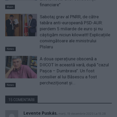
financiare”
Main
Sabotaj grav al PNRR, de către
tabăra anti-europeană PSD-AUR:
pierdem 5 miliarde de euro și nu
câștigăm niciun kilowatt! Explicațiile
convingătoare ale ministrului
Pîslaru
News
A doua operațiune obscenă a
DIICOT în această vară, după ”cazul
Pașca – Dumbrava”. Un fost
consilier al lui Băsescu a fost
percheziționat și...
News
15 COMENTARII
Levente Puskás.
marți, 19 decembrie 2023 La 15.28