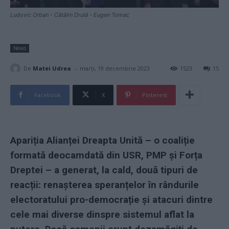
Ludovic Orban - Cătălin Drulă - Eugen Tomac
News
-
De
Matei Udrea
marți, 19 decembrie 2023
1523
15
Facebook
X
Pinterest
Apariția Alianței Dreapta Unită – o coaliție
formată deocamdată din USR, PMP și Forța
Dreptei – a generat, la cald, două tipuri de
reacții: renașterea speranțelor în rândurile
electoratului pro-democrație și atacuri dintre
cele mai diverse dinspre sistemul aflat la