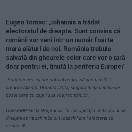
Eugen Tomac: „
Iohannis a trădat
electoratul de dreapta. Sunt convins că
românii vor veni într-un număr foarte
mare alături de noi. România trebuie
salvată din ghearele celor care vor o țară
doar pentru ei, ținută la periferia Europei
”
„Sunt bucuros și deopotrivă onorat să anunț astăzi
crearea Alianței Dreapta Unită, singura forţă politică ce
poate cere cu capul sus votul românilor.
USR-PMP-Forța Dreptei vor forma opoziția unită, polul de
dreapta ce va schimba din rădăcini anul electoral ce
urmează!