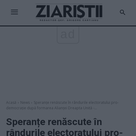
ad
Acasă
News
Speranțe renăscute în rândurile electoratului pro-
democrație după formarea Alianței Dreapta Unită -...
Speranțe renăscute în
rândurile electoratului pro-