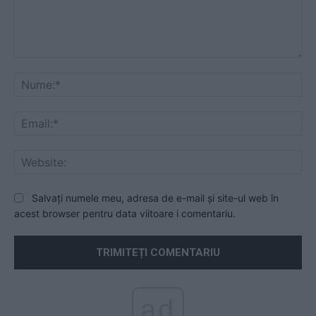
Comentariu:
Nu
Ema
Web
Salvați numele meu, adresa de e-mail și site-ul web în
acest browser pentru data viitoare i comentariu.
ad