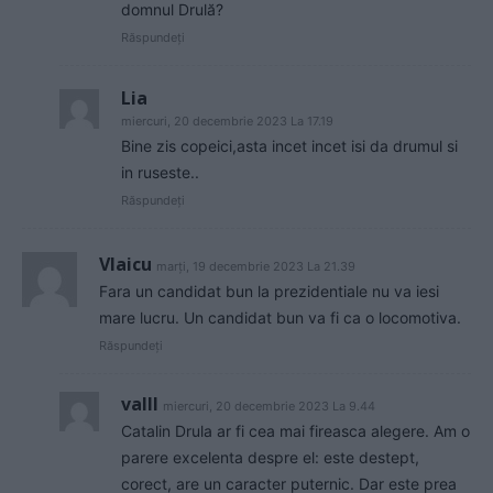
domnul Drulă?
Răspundeți
Lia
miercuri, 20 decembrie 2023 La 17.19
Bine zis copeici,asta incet incet isi da drumul si
in ruseste..
Răspundeți
Vlaicu
marți, 19 decembrie 2023 La 21.39
Fara un candidat bun la prezidentiale nu va iesi
mare lucru. Un candidat bun va fi ca o locomotiva.
Răspundeți
valll
miercuri, 20 decembrie 2023 La 9.44
Catalin Drula ar fi cea mai fireasca alegere. Am o
parere excelenta despre el: este destept,
corect, are un caracter puternic. Dar este prea