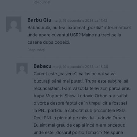
Răspundeți
Barbu Giu
marți, 19 decembrie 2023 La 17.42
Babacurule, nu ti-ai exprimat „pozitia” intr-un articol
unde apare cuvantul USR? Maine nu treci pe la
caserie dupa copeici.
Răspundeți
Babacu
marți, 19 decembrie 2023 La 18.36
Corect este „casierie”. Va las pe voi sa va
bucurați până mai puteți. Trupa este subțire, să
recunoaștem. I-am văzut la televizor, parca erau
trupa Muppets Show. Ludovic Orban n-a suflat
o vorba despre faptul ca în timpul cit a fost șef
la PNL partidul a coborât sub procentele PSD.
Deci PNL a pierdut pe mîna lui Ludovic Orban.
Eu sint mai greu de cap și încă n-am priceput:
unde este „dosarul politic Tomac”? Ne spune