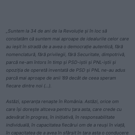
„Suntem la 34 de ani de la Revoluție și în loc să
constatăm că suntem mai aproape de idealurile celor care
au ieșit în stradă de a avea o democrație autentică, fără
nomenclatură, fără privilegii, fără Securitate, dimpotrivă,
parcă ne-am întors în timp și PSD-iștii și PNL-iștii și
opoziția de operetă inventată de PSD și PNL ne-au adus
parcă mai aproape de anii ’89 decât de ceea speram
fiecare dintre noi (…).
Astăzi, speranța renaște în România. Astăzi, orice om
care își dorește altceva pentru țara asta, care crede cu
adevărat în progres, în inițiativă, în responsabilitate
individuală, în capacitatea fiecărui om de a reuși în viață,
în capacitatea de a avea în sfârșit în țara asta o conducere