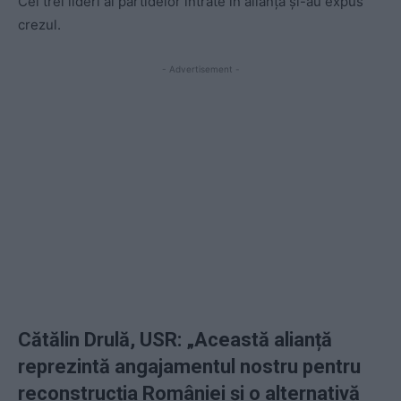
Cei trei lideri ai partidelor intrate în alianță și-au expus
crezul.
- Advertisement -
Cătălin Drulă, USR: „
Această alianță
reprezintă angajamentul nostru pentru
reconstrucția României și o alternativă