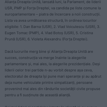
Alianța Dreapta Unită, lansată luni, la Parlament, de liderii
USR, PMP și Forța Dreptei, va candida pe liste comune la
europarlamentare – piatra de încercare a noii construcții.
Lista va avea următoarea structură, în ordinea locurilor
eligibile: 1. Dan Barna (USR), 2. Vlad Voiculescu (USR), 3.
Eugen Tomac (PMP), 4. Vlad Botoș (USR), 5. Cristina
Prună (USR), 6. Violeta Alexandru (Forța Dreptei).
Dacă lucrurile merg bine și Alianța Dreapta Unită are
succes, construcția va merge înainte la alegerile
parlamentare și, mai ales, la alegerile prezidențiale. Deși
liderii celor trei partide n-au vorbit despre așa ceva,
electoratul de dreapta își pune mari speranțe și au apărut
deja nume vehiculate printre simpatizanți, persoane
provenind mai ales din rândurile societății civile propuse
pentru a fi susținute de această alianță.