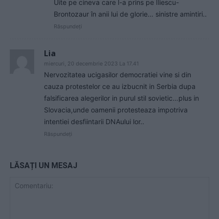
Uite pe cineva care l-a prins pe Iliescu-
Brontozaur în anii lui de glorie… sinistre amintiri..
Răspundeți
Lia
miercuri, 20 decembrie 2023 La 17.41
Nervozitatea ucigasilor democratiei vine si din
cauza protestelor ce au izbucnit in Serbia dupa
falsificarea alegerilor in purul stil sovietic…plus in
Slovacia,unde oamenii protesteaza impotriva
intentiei desfiintarii DNAului lor..
Răspundeți
LĂSAȚI UN MESAJ