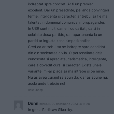
indreptat spre concret. Ar fi un premier
excelent. Dar un presedinte, pe langa convingeri
ferme, inteligenta si caracter, ar trebui sa fie mai
talentat in domeniul comunicarii, propagandei.
In USR sunt multi oameni cu calitati, ca si in
celelalte doua partide, dar apartenenta la un
partid ar ingusta zona simpatizantilor.
Cred ca ar trebui sa se indrepte spre candidat
din din societatea civila. O personalitate deja
cunoscuta si apreciata, carismatica, inteligenta,
care a dovedit curaj si caracter. Exista unele
variante, mi-ar placa sa ma intrebe si pe mine.
Nu as avea curajul sa spun da, dar as spune nu,
acolo unde trebuie nu!
Răspundeți
Dunn
miercuri, 20 decembrie 2023 La 15.28
In genul Radislaw Sikorsky.