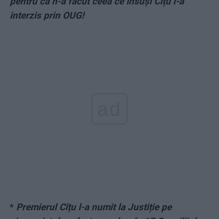
pentru că n-a făcut ceea ce însuși Cîțu i-a
interzis prin OUG!
ad
*
Premierul Cîțu l-a numit la Justiție pe