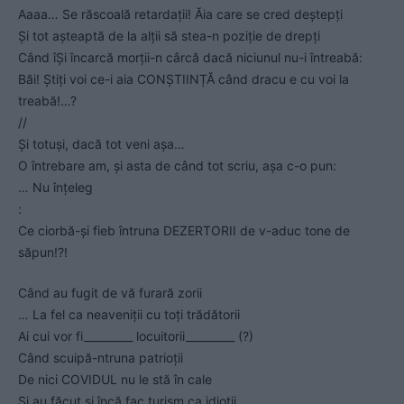
Aaaa… Se răscoală retardații! Ăia care se cred deștepți
Și tot așteaptă de la alții să stea-n poziție de drepți
Când îȘi încarcă morții-n cârcă dacă niciunul nu-i întreabă:
Băi! Știți voi ce-i aia CONȘTIINȚĂ când dracu e cu voi la
treabă!…?
//
Și totuși, dacă tot veni așa…
O întrebare am, și asta de când tot scriu, așa c-o pun:
… Nu înțeleg
:
Ce ciorbă-și fieb întruna DEZERTORII de v-aduc tone de
săpun!?!
Când au fugit de vă furară zorii
… La fel ca neaveniții cu toți trădătorii
Ai cui vor fi_________ locuitorii_________ (?)
Când scuipă-ntruna patrioții
De nici COVIDUL nu le stă în cale
Si au făcut și încă fac turism ca idioții