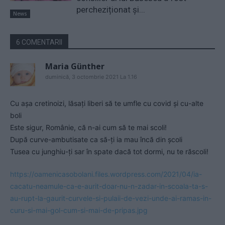
percheziționat și...
News
6 COMENTARII
Maria Günther
duminică, 3 octombrie 2021 La 1.16
Cu așa cretinoizi, lăsați liberi să te umfle cu covid și cu-alte
boli
Este sigur, Românie, că n-ai cum să te mai scoli!
După curve-ambutisate ca să-ți ia mau încă din școli
Tusea cu junghiu-ți sar în spate dacă tot dormi, nu te răscoli!
https://oamenicasobolani.files.wordpress.com/2021/04/ia-
cacatu-neamule-ca-e-aurit-doar-nu-n-zadar-in-scoala-ta-s-
au-rupt-la-gaurit-curvele-si-pulaii-de-vezi-unde-ai-ramas-in-
curu-si-mai-gol-cum-si-mai-de-pripas.jpg