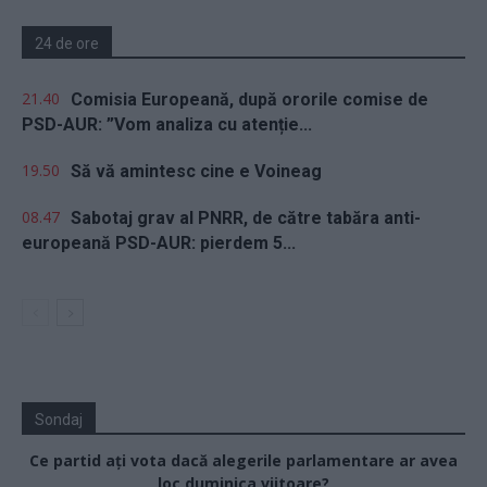
24 de ore
21.40
Comisia Europeană, după ororile comise de
PSD-AUR: ”Vom analiza cu atenție...
19.50
Să vă amintesc cine e Voineag
08.47
Sabotaj grav al PNRR, de către tabăra anti-
europeană PSD-AUR: pierdem 5...
Sondaj
Ce partid ați vota dacă alegerile parlamentare ar avea
loc duminica viitoare?