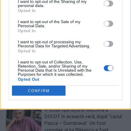
I want to opt-out of the Sharing of my
personal data.
RELATED ARTICLES
Opted In
I want to opt-out of the Sale of my
Comisia Europeană, după ororile
Personal Data.
comise de PSD-AUR: ”Vom analiza
Opted In
cu atenție modificările aduse legii.
I want to opt-out of processing my
Există riscul unor consecințe
Personal Data for Targeted Advertising.
financiare”
Opted In
Main
I want to opt-out of Collection, Use,
Sabotaj grav al PNRR, de către
Retention, Sale, and/or Sharing of my
tabăra anti-europeană PSD-AUR:
Personal Data that Is Unrelated with the
Purposes for which it was collected.
pierdem 5 miliarde de euro și nu
Opted Out
câștigăm niciun kilowatt! Explicațiile
convingătoare ale ministrului
CONFIRM
Pîslaru
News
A doua operațiune obscenă a
DIICOT în această vară, după ”cazul
Pașca – Dumbrava”. Un fost
consilier al lui Băsescu a fost