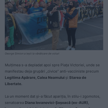
George Simion a ieșit la vânătoare de voturi
Mulțimea s-a depladat apoi spre Piața Victoriei, unde se
manifestau deja grupări „civice” anti-vacciniste precum
Legitima Apărare, Calea Neamului
și
Starea de
Libertate.
La un moment dat și-a făcut apariția, în stilu-i zgomotos,
senatoarea
Diana Iovanovici-Șoșoacă (ex-AUR),