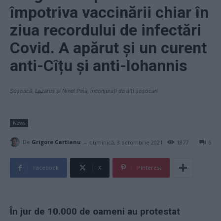
împotriva vaccinării chiar în
ziua recordului de infectări
Covid. A apărut și un curent
anti-Cîțu și anti-Iohannis
Șoșoacă, Lazarus și Ninel Peia, înconjurați de alți șoșocari
News
-
De
Grigore Cartianu
duminică, 3 octombrie 2021
1877
6
Facebook
X
Pinterest
În jur de 10.000 de oameni au protestat