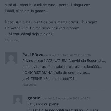
și să ai… când iei la mii de euro… pentru 1 singur caz
Păăăi, ai să arzi la gaaaz…
Îi coci și-n piață… venit de pe la mama dracu… În aragaz
Că watch-iu mi l-a mai scos, să îl văd în obraz
… Și erau căzuți deja-n extaz!
Răspundeți
Paul Pârvu
duminică, 3 octombrie 2021 La 8.26
Privind aseară ADUNĂTURA CapVid din București…,
ne-a lovit brusc în moalele creierului o dilemăăă…
(ION)CRISTOIANĂ: ăștia de unde aveau…
„LANTERNE” (Sic!), dom’leee???!!!
Răspundeți
gabriel
duminică, 3 octombrie 2021 La 16.54
Paul, usor cu pianul.
Cu astia o sa negociati miercuri noul guvern.