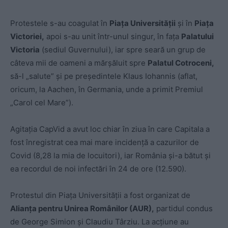
Protestele s-au coagulat în
Piața Universității
și în
Piața
Victoriei,
apoi s-au unit într-unul singur, în fața
Palatului
Victoria
(sediul Guvernului), iar spre seară un grup de
câteva mii de oameni a mărșăluit spre
Palatul Cotroceni,
să-l „salute” și pe președintele Klaus Iohannis (aflat,
oricum, la Aachen, în Germania, unde a primit Premiul
„Carol cel Mare”).
Agitația CapVid a avut loc chiar în ziua în care Capitala a
fost înregistrat cea mai mare incidență a cazurilor de
Covid (8,28 la mia de locuitori), iar România și-a bătut și
ea recordul de noi infectări în 24 de ore (12.590).
Protestul din Piața Universității a fost organizat de
Alianța pentru Unirea Românilor (AUR),
partidul condus
de George Simion și Claudiu Târziu. La acțiune au