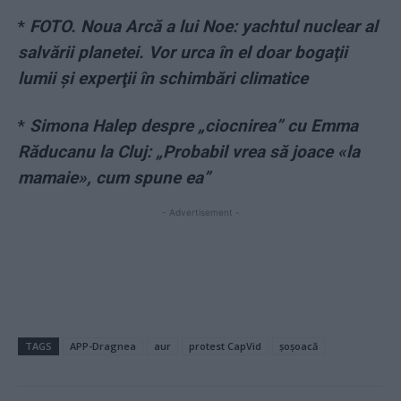
*
FOTO. Noua Arcă a lui Noe: yachtul nuclear al
salvării planetei. Vor urca în el doar bogaţii
lumii şi experţii în schimbări climatice
*
Simona Halep despre „ciocnirea” cu Emma
Răducanu la Cluj: „Probabil vrea să joace «la
mamaie», cum spune ea”
- Advertisement -
TAGS
APP-Dragnea
aur
protest CapVid
șoșoacă