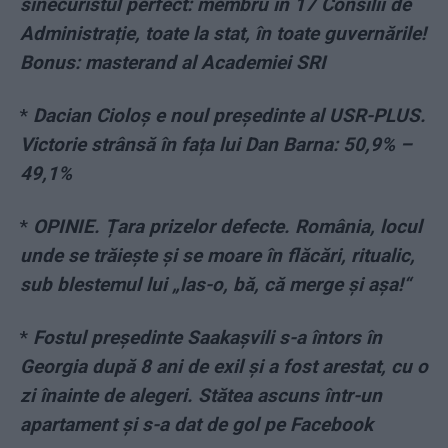
sinecuristul perfect: membru în 17 Consilii de
Administrație, toate la stat, în toate guvernările!
Bonus: masterand al Academiei SRI
*
Dacian Cioloș e noul președinte al USR-PLUS.
Victorie strânsă în fața lui Dan Barna: 50,9% –
49,1%
*
OPINIE. Țara prizelor defecte. România, locul
unde se trăiește și se moare în flăcări, ritualic,
sub blestemul lui „las-o, bă, că merge și așa!“
*
Fostul președinte Saakașvili s-a întors în
Georgia după 8 ani de exil și a fost arestat, cu o
zi înainte de alegeri. Stătea ascuns într-un
apartament și s-a dat de gol pe Facebook