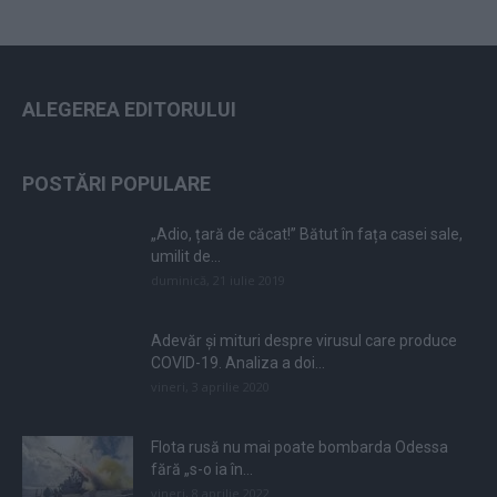
ALEGEREA EDITORULUI
POSTĂRI POPULARE
„Adio, țară de căcat!” Bătut în fața casei sale,
umilit de...
duminică, 21 iulie 2019
Adevăr și mituri despre virusul care produce
COVID-19. Analiza a doi...
vineri, 3 aprilie 2020
Flota rusă nu mai poate bombarda Odessa
fără „s-o ia în...
vineri, 8 aprilie 2022