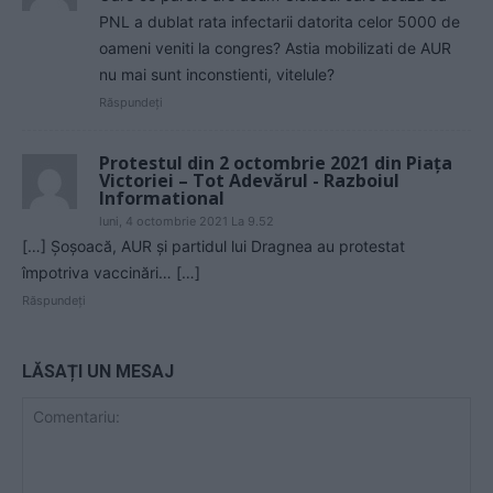
PNL a dublat rata infectarii datorita celor 5000 de
oameni veniti la congres? Astia mobilizati de AUR
nu mai sunt inconstienti, vitelule?
Răspundeți
Protestul din 2 octombrie 2021 din Piaţa
Victoriei – Tot Adevărul - Razboiul
Informational
luni, 4 octombrie 2021 La 9.52
[…] Șoșoacă, AUR și partidul lui Dragnea au protestat
împotriva vaccinări… […]
Răspundeți
LĂSAȚI UN MESAJ