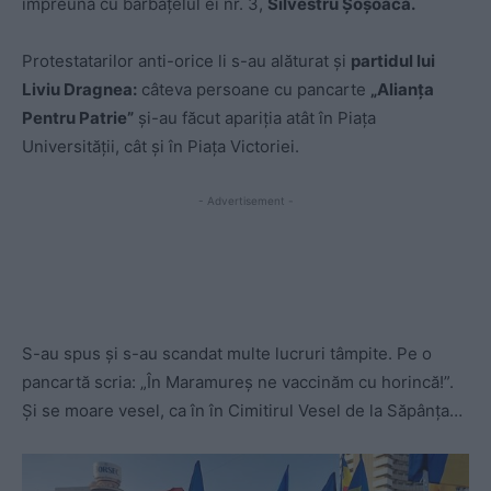
împreună cu bărbățelul ei nr. 3,
Silvestru Șoșoacă.
Protestatarilor anti-orice li s-au alăturat și
partidul lui
Liviu Dragnea:
câteva persoane cu pancarte
„Alianța
Pentru Patrie”
și-au făcut apariția atât în Piața
Universității, cât și în Piața Victoriei.
- Advertisement -
S-au spus și s-au scandat multe lucruri tâmpite. Pe o
pancartă scria: „În Maramureș ne vaccinăm cu horincă!”.
Și se moare vesel, ca în în Cimitirul Vesel de la Săpânța…