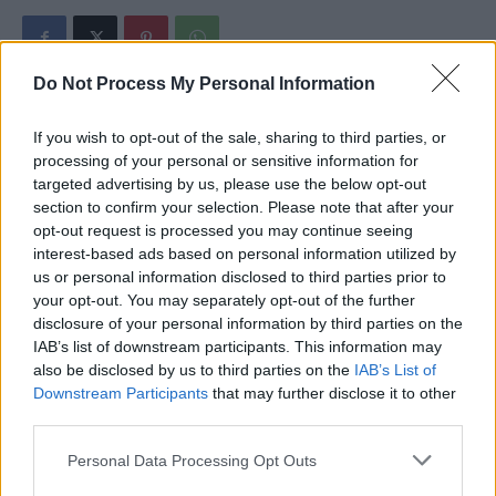
Do Not Process My Personal Information
If you wish to opt-out of the sale, sharing to third parties, or
Articolul precedent
Articolul următor
processing of your personal or sensitive information for
CTP zice că a trăit recent,
Încă un cântăreț renumit a
targeted advertising by us, please use the below opt-out
într-un spital din România,
fost ucis de Covid. Avea 74
section to confirm your selection. Please note that after your
„ceva care e greu de îndurat:
de ani și nu era vaccinat
opt-out request is processed you may continue seeing
umilința”
interest-based ads based on personal information utilized by
us or personal information disclosed to third parties prior to
your opt-out. You may separately opt-out of the further
disclosure of your personal information by third parties on the
Grigore Cartianu
IAB’s list of downstream participants. This information may
also be disclosed by us to third parties on the
IAB’s List of
Downstream Participants
that may further disclose it to other
third parties.
Personal Data Processing Opt Outs