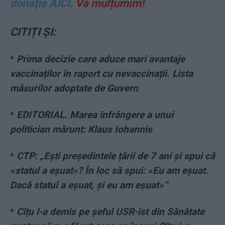
donație AICI.
Vă mulțumim!
CITIȚI ȘI:
*
Prima decizie care aduce mari avantaje
vaccinaților în raport cu nevaccinații. Lista
măsurilor adoptate de Guvern
*
EDITORIAL. Marea înfrângere a unui
politician mărunt: Klaus Iohannis
*
CTP: „Ești președintele țării de 7 ani și spui că
«statul a eșuat»? În loc să spui: «Eu am eșuat.
Dacă statul a eșuat, și eu am eșuat»”
*
Cîțu l-a demis pe șeful USR-ist din Sănătate