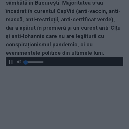
sâmbătă în București. Majoritatea s-au
încadrat în curentul CapVid (anti-vaccin, anti-
mască, anti-restricții, anti-certificat verde),
dar a apărut în premieră și un curent anti-Cîțu
și anti-Iohannis care nu are legătură cu
conspiraționismul pandemic, ci cu
evenimentele politice din ultimele luni.