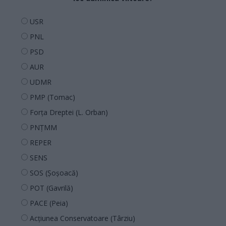
USR
PNL
PSD
AUR
UDMR
PMP (Tomac)
Forța Dreptei (L. Orban)
PNȚMM
REPER
SENS
SOS (Șoșoacă)
POT (Gavrilă)
PACE (Peia)
Acțiunea Conservatoare (Târziu)