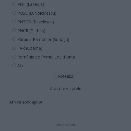
PDF (Lazarus)
PUSL (D. Voiculescu)
PNȚCD (Pavelescu)
PNCR (Terheș)
Partidul Patrioților (Surugiu)
FAR (Coarnă)
România pe Primul Loc (Ponta)
Altul
Arată rezultatele
Arhiva sondajelor
- Advertisment -