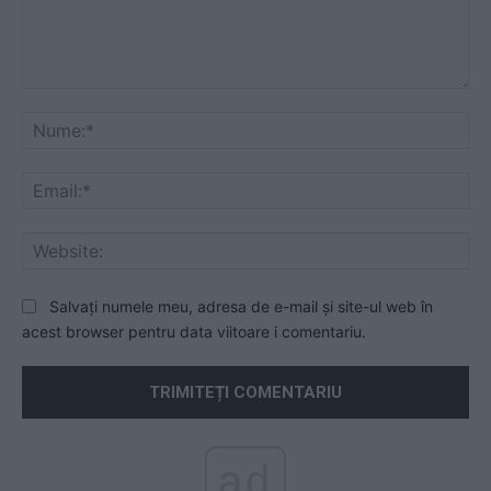
Comentariu:
Nu
Ema
Web
Salvați numele meu, adresa de e-mail și site-ul web în
acest browser pentru data viitoare i comentariu.
ad