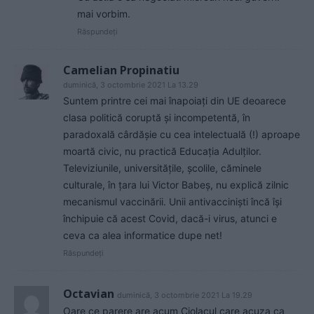
mai vorbim.
Răspundeți
Camelian Propinatiu
duminică, 3 octombrie 2021 La 13.29
Suntem printre cei mai înapoiaţi din UE deoarece
clasa politică coruptă şi incompetentă, în
paradoxală cârdăşie cu cea intelectuală (!) aproape
moartă civic, nu practică Educaţia Adulţilor.
Televiziunile, universităţile, şcolile, căminele
culturale, în ţara lui Victor Babeş, nu explică zilnic
mecanismul vaccinării. Unii antivaccinişti încă îşi
închipuie că acest Covid, dacă-i virus, atunci e
ceva ca alea informatice dupe net!
Răspundeți
Octavian
duminică, 3 octombrie 2021 La 19.29
Oare ce parere are acum Ciolacul care acuza ca