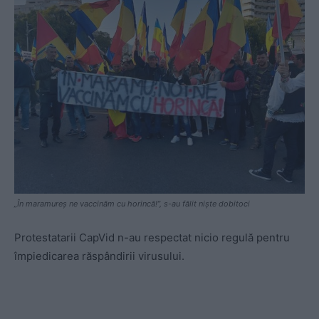
„În maramureș ne vaccinăm cu horincă!”, s-au fălit niște dobitoci
Protestatarii CapVid n-au respectat nicio regulă pentru
împiedicarea răspândirii virusului.