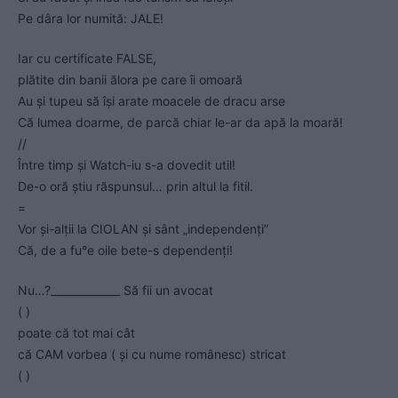
Pe dâra lor numită: JALE!
Iar cu certificate FALSE,
plătite din banii ălora pe care îi omoară
Au și tupeu să își arate moacele de dracu arse
Că lumea doarme, de parcă chiar le-ar da apă la moară!
//
Între timp și Watch-iu s-a dovedit util!
De-o oră știu răspunsul… prin altul la fitil.
=
Vor și-alții la CIOLAN și sânt „independenți”
Că, de a fu°e oile bete-s dependenți!
Nu…?_____________ Să fii un avocat
( )
poate că tot mai cât
că CAM vorbea ( și cu nume românesc) stricat
( )