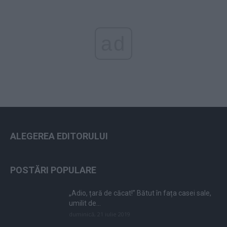
ad
ALEGEREA EDITORULUI
POSTĂRI POPULARE
„Adio, țară de căcat!” Bătut în fața casei sale,
umilit de...
duminică, 21 iulie 2019