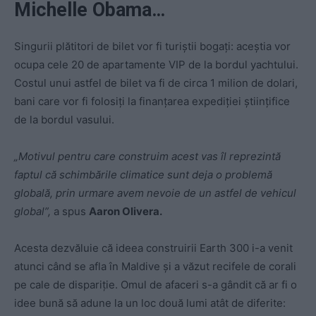
Michelle Obama…
Singurii plătitori de bilet vor fi turiştii bogaţi: aceştia vor
ocupa cele 20 de apartamente VIP de la bordul yachtului.
Costul unui astfel de bilet va fi de circa 1 milion de dolari,
bani care vor fi folosiţi la finanţarea expediţiei ştiinţifice
de la bordul vasului.
„Motivul pentru care construim acest vas îl reprezintă
faptul că schimbările climatice sunt deja o problemă
globală, prin urmare avem nevoie de un astfel de vehicul
global”,
a spus
Aaron Olivera.
Acesta dezvăluie că ideea construirii Earth 300 i-a venit
atunci când se afla în Maldive şi a văzut recifele de corali
pe cale de dispariţie. Omul de afaceri s-a gândit că ar fi o
idee bună să adune la un loc două lumi atât de diferite: