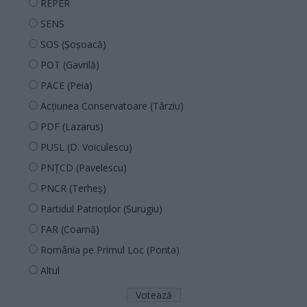
REPER
SENS
SOS (Șoșoacă)
POT (Gavrilă)
PACE (Peia)
Acțiunea Conservatoare (Târziu)
PDF (Lazarus)
PUSL (D. Voiculescu)
PNȚCD (Pavelescu)
PNCR (Terheș)
Partidul Patrioților (Surugiu)
FAR (Coarnă)
România pe Primul Loc (Ponta)
Altul