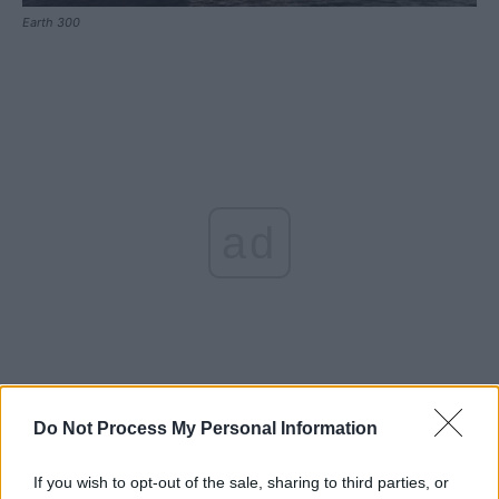
Earth 300
ad
Do Not Process My Personal Information
Ideea unei nave de lux lansate la apă în scopuri științifice
nu e nouă. Un proiect similar a fost iniţiat în Norvegia:
If you wish to opt-out of the sale, sharing to third parties, or
REV Ocean,
un super-yacht de 200 de metri, în valoare