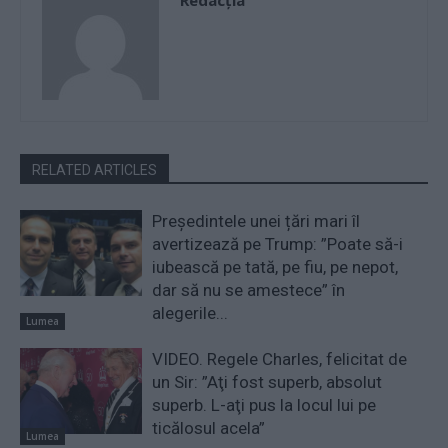
Redacţia
RELATED ARTICLES
Președintele unei țări mari îl
avertizează pe Trump: ”Poate să-i
iubească pe tată, pe fiu, pe nepot,
dar să nu se amestece” în
alegerile...
Lumea
VIDEO. Regele Charles, felicitat de
un Sir: ”Aţi fost superb, absolut
superb. L-aţi pus la locul lui pe
ticălosul acela”
Lumea