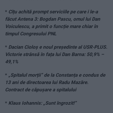
*
Cîțu achită prompt serviciile pe care i le-a
făcut Antena 3: Bogdan Pascu, omul lui Dan
Voiculescu, a primit o funcție mare chiar în
timpul Congresului PNL
*
Dacian Cioloș e noul președinte al USR-PLUS.
Victorie strânsă în fața lui Dan Barna: 50,9% –
49,1%
*
„Spitalul morții” de la Constanța e condus de
13 ani de directoarea lui Radu Mazăre.
Contract de căpușare a spitalului
*
Klaus Iohannis: „Sunt îngrozit!”