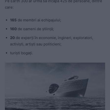
Pe Earth 300 ar urma să încapă 425 de persoane, dintre
care:
165
de membri ai echipajului;
160
de oameni de ştiinţă;
20
de experţi în economie, ingineri, exploratori,
activişti, artişti sau politicieni;
turiști bogați.