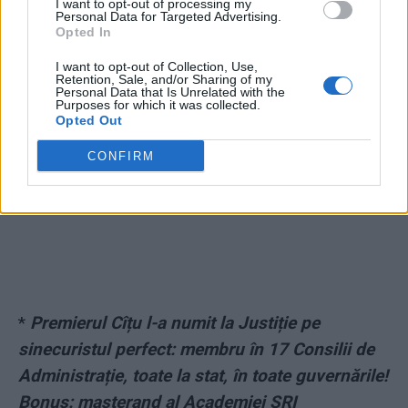
I want to opt-out of processing my
Personal Data for Targeted Advertising.
Opted In
I want to opt-out of Collection, Use,
Retention, Sale, and/or Sharing of my
Personal Data that Is Unrelated with the
Purposes for which it was collected.
Opted Out
ad
CONFIRM
*
Premierul Cîțu l-a numit la Justiție pe
sinecuristul perfect: membru în 17 Consilii de
Administrație, toate la stat, în toate guvernările!
Bonus: masterand al Academiei SRI