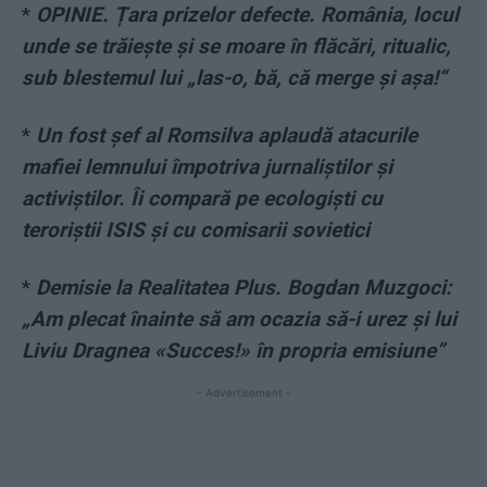
*
OPINIE. Țara prizelor defecte. România, locul
unde se trăiește și se moare în flăcări, ritualic,
sub blestemul lui „las-o, bă, că merge și așa!“
*
Un fost șef al Romsilva aplaudă atacurile
mafiei lemnului împotriva jurnaliștilor și
activiștilor. Îi compară pe ecologiști cu
teroriștii ISIS și cu comisarii sovietici
*
Demisie la Realitatea Plus. Bogdan Muzgoci:
„Am plecat înainte să am ocazia să-i urez şi lui
Liviu Dragnea «Succes!» în propria emisiune”
- Advertisement -