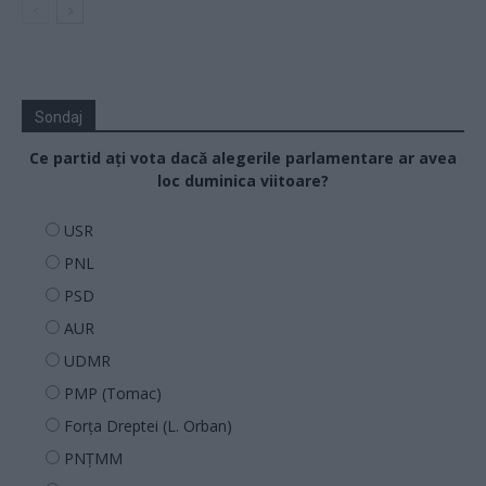
Sondaj
Ce partid ați vota dacă alegerile parlamentare ar avea
loc duminica viitoare?
USR
PNL
PSD
AUR
UDMR
PMP (Tomac)
Forța Dreptei (L. Orban)
PNȚMM