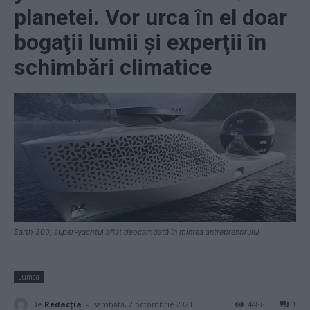
planetei. Vor urca în el doar
bogaţii lumii şi experţii în
schimbări climatice
Earth 300, super-yachtul aflat deocamdată în mintea antreprenorului
Lumea
-
De
Redacţia
sâmbătă, 2 octombrie 2021
4486
1