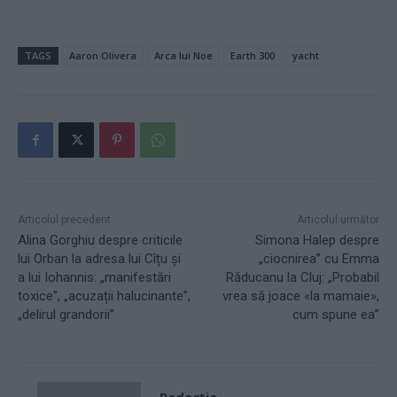
TAGS
Aaron Olivera
Arca lui Noe
Earth 300
yacht
Articolul precedent
Articolul următor
Alina Gorghiu despre criticile
Simona Halep despre
lui Orban la adresa lui Cîțu și
„ciocnirea” cu Emma
a lui Iohannis: „manifestări
Răducanu la Cluj: „Probabil
toxice”, „acuzații halucinante”,
vrea să joace «la mamaie»,
„delirul grandorii”
cum spune ea”