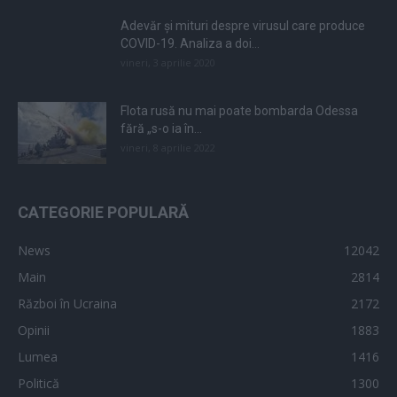
Adevăr și mituri despre virusul care produce
COVID-19. Analiza a doi...
vineri, 3 aprilie 2020
Flota rusă nu mai poate bombarda Odessa
fără „s-o ia în...
vineri, 8 aprilie 2022
CATEGORIE POPULARĂ
News
12042
Main
2814
Război în Ucraina
2172
Opinii
1883
Lumea
1416
Politică
1300