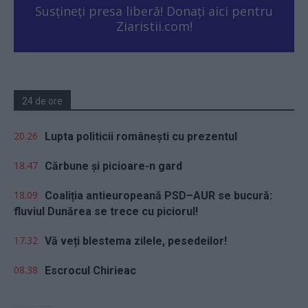
Susțineți presa liberă! Donați aici pentru
Ziaristii.com!
24 de ore
20.26
Lupta politicii românești cu prezentul
18.47
Cărbune și picioare-n gard
18.09
Coaliția antieuropeană PSD–AUR se bucură:
fluviul Dunărea se trece cu piciorul!
17.32
Vă veți blestema zilele, pesedeilor!
08.38
Escrocul Chirieac