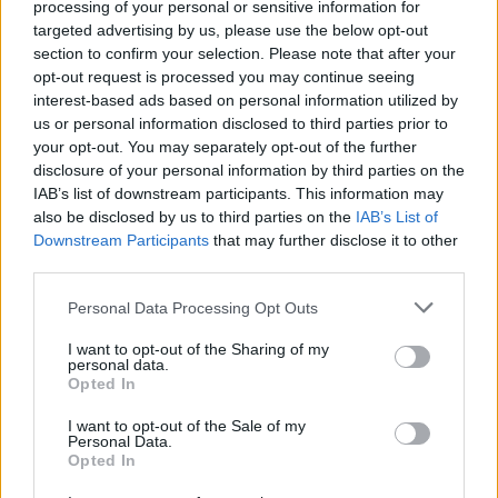
processing of your personal or sensitive information for
de 350 de milioane de dolari, folosit pentru cercetări în
targeted advertising by us, please use the below opt-out
domeniul pescuitului, schimbărilor climatice şi poluării cu
section to confirm your selection. Please note that after your
opt-out request is processed you may continue seeing
plastic a oceanelor.
interest-based ads based on personal information utilized by
us or personal information disclosed to third parties prior to
Puteți susține ZIARISTII.COM făcând
your opt-out. You may separately opt-out of the further
disclosure of your personal information by third parties on the
o
donație AICI.
Vă mulțumim!
IAB’s list of downstream participants. This information may
also be disclosed by us to third parties on the
IAB’s List of
CITIȚI ȘI:
Downstream Participants
that may further disclose it to other
third parties.
*
EDITORIAL. Marea înfrângere a unui
Personal Data Processing Opt Outs
politician mărunt: Klaus Iohannis
I want to opt-out of the Sharing of my
personal data.
Opted In
*
Cîțu l-a demis pe șeful USR-ist din Sănătate
pentru că n-a făcut ceea ce însuși Cîțu i-a
I want to opt-out of the Sale of my
Personal Data.
interzis prin OUG!
Opted In