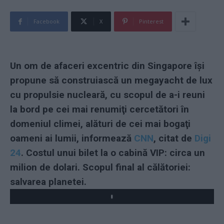
Facebook
X
Pinterest
Un om de afaceri excentric din Singapore îşi
propune să construiască un megayacht de lux
cu propulsie nucleară, cu scopul de a-i reuni
la bord pe cei mai renumiţi cercetători în
domeniul climei, alături de cei mai bogaţi
oameni ai lumii, informează
CNN
, citat de
Digi
24
. Costul unui bilet la o cabină VIP: circa un
milion de dolari. Scopul final al călătoriei:
salvarea planetei.
Play