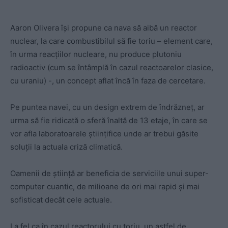
Aaron Olivera îşi propune ca nava să aibă un reactor
nuclear, la care combustibilul să fie toriu – element care,
în urma reacţiilor nucleare, nu produce plutoniu
radioactiv (cum se întâmplă în cazul reactoarelor clasice,
cu uraniu) -, un concept aflat încă în faza de cercetare.
Pe puntea navei, cu un design extrem de îndrăzneţ, ar
urma să fie ridicată o sferă înaltă de 13 etaje, în care se
vor afla laboratoarele ştiinţifice unde ar trebui găsite
soluţii la actuala criză climatică.
Oamenii de ştiinţă ar beneficia de serviciile unui super-
computer cuantic, de milioane de ori mai rapid şi mai
sofisticat decât cele actuale.
La fel ca în cazul reactorului cu toriu, un astfel de