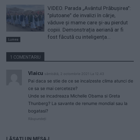
VIDEO. Parada „Avântul Prăbușirea”:
”plutoane” de invalizi în cârje,
văduve și mame care și-au pierdut
copiii. Demonstrația aeriană ar fi
fost făcută cu inteligența...
Lumea
1 COMENTARIU
Vlaicu
sâmbătă, 2 octombrie 2021 La 12.43
Pai daca se stie de ce se incalzeste clima atunci de
ce sa se mai cerceteze?
Unde se incadreaza Michelle Obama si Greta
Thunberg? La savante de renume mondial sau la
bogatasi?
Răspundeți
LĂSAȚI UN MESAJ