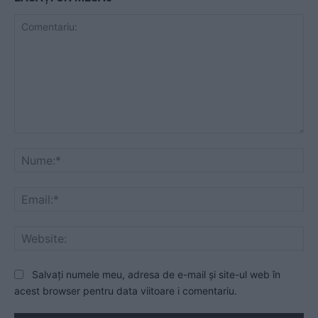
Comentariu:
Nu
Ema
Web
Salvați numele meu, adresa de e-mail și site-ul web în
acest browser pentru data viitoare i comentariu.