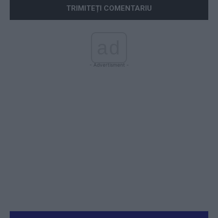
ad
- Advertisment -