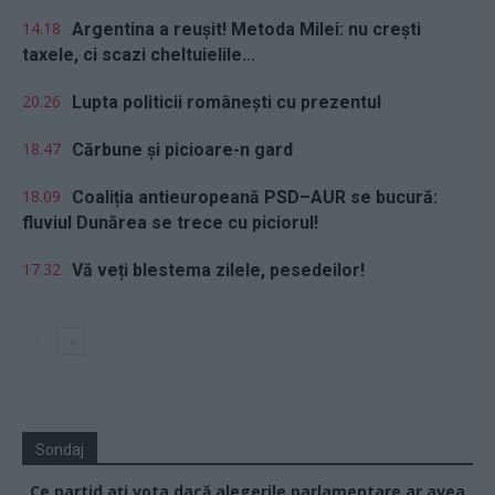
14.18
Argentina a reușit! Metoda Milei: nu crești
taxele, ci scazi cheltuielile...
20.26
Lupta politicii românești cu prezentul
18.47
Cărbune și picioare-n gard
18.09
Coaliția antieuropeană PSD–AUR se bucură:
fluviul Dunărea se trece cu piciorul!
17.32
Vă veți blestema zilele, pesedeilor!
Sondaj
Ce partid ați vota dacă alegerile parlamentare ar avea