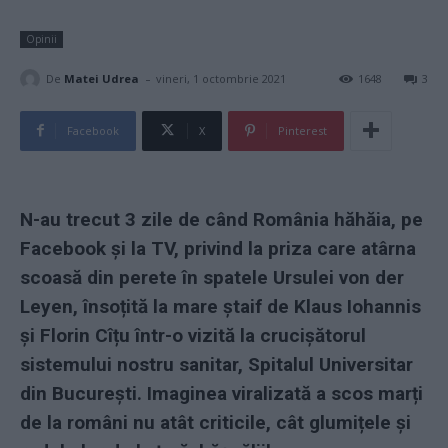
Opinii
-
De
Matei Udrea
vineri, 1 octombrie 2021
1648
3
Facebook
X
Pinterest
N-au trecut 3 zile de când România hăhăia, pe
Facebook și la TV, privind la priza care atârna
scoasă din perete în spatele Ursulei von der
Leyen, însoțită la mare ștaif de Klaus Iohannis
și Florin Cîțu într-o vizită la crucișătorul
sistemului nostru sanitar, Spitalul Universitar
din București. Imaginea viralizată a scos marți
de la români nu atât criticile, cât glumițele și