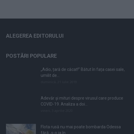
ALEGEREA EDITORULUI
POSTĂRI POPULARE
„Adio, țară de căcat!” Bătut în fața casei sale,
umilit de...
duminică, 21 iulie 2019
Adevăr și mituri despre virusul care produce
COVID-19. Analiza a doi...
vineri, 3 aprilie 2020
Flota rusă nu mai poate bombarda Odessa
fără „s-o ia în...