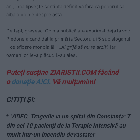
ani, încă lipsește sentința definitivă fără ca poporul să
aibă o opinie despre asta.
De fapt, greșesc. Opinia publică s-a exprimat deja la vot:
Piedone a candidat la primăria Sectorului 5 sub sloganul
– ce sfidare mondială! –
„Ai grijă să nu te arzi!“.
Iar
oamenilor le-a plăcut. L-au ales.
Puteți susține ZIARISTII.COM făcând
o
donație AICI.
Vă mulțumim!
CITIȚI ȘI:
*
VIDEO. Tragedie la un spital din Constanța: 7
din cei 10 pacienți de la Terapie Intensivă au
murit într-un incendiu devastator