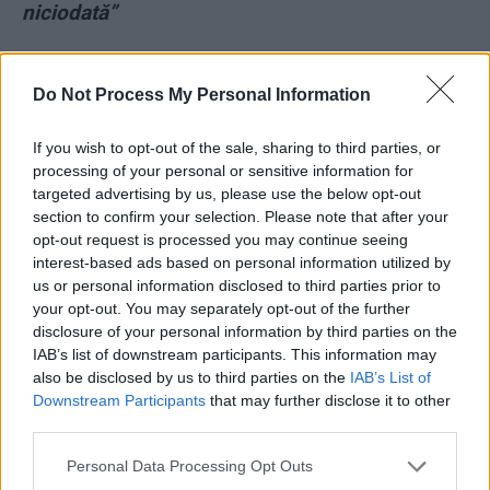
niciodată”
*
Un fost șef al Romsilva aplaudă atacurile
Do Not Process My Personal Information
mafiei lemnului împotriva jurnaliștilor și
activiștilor. Îi compară pe ecologiști cu
If you wish to opt-out of the sale, sharing to third parties, or
teroriștii ISIS și cu comisarii sovietici
processing of your personal or sensitive information for
targeted advertising by us, please use the below opt-out
section to confirm your selection. Please note that after your
*
Deputata Laura Vicol (PSD) ne interzice să
opt-out request is processed you may continue seeing
mai scriem despre ea și ne somează să
interest-based ads based on personal information utilized by
ștergem toate articolele care o vizează.
us or personal information disclosed to third parties prior to
your opt-out. You may separately opt-out of the further
Răspunsul nostru: Pașol na Constituția, Ciorba!
disclosure of your personal information by third parties on the
IAB’s list of downstream participants. This information may
*
Demisie la Realitatea Plus. Bogdan Muzgoci:
also be disclosed by us to third parties on the
IAB’s List of
Downstream Participants
that may further disclose it to other
„Am plecat înainte să am ocazia să-i urez şi lui
third parties.
Liviu Dragnea «Succes!» în propria emisiune”
Personal Data Processing Opt Outs
- Advertisement -