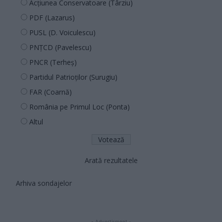
Acțiunea Conservatoare (Târziu)
PDF (Lazarus)
PUSL (D. Voiculescu)
PNȚCD (Pavelescu)
PNCR (Terheș)
Partidul Patrioților (Surugiu)
FAR (Coarnă)
România pe Primul Loc (Ponta)
Altul
Arată rezultatele
Arhiva sondajelor
- Advertisment -