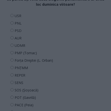
loc duminica viitoare?
USR
PNL
PSD
AUR
UDMR
PMP (Tomac)
Forța Dreptei (L. Orban)
PNȚMM
REPER
SENS
SOS (Șoșoacă)
POT (Gavrilă)
PACE (Peia)