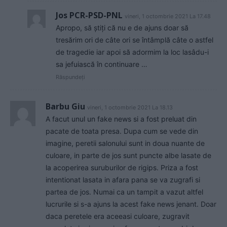
Jos PCR-PSD-PNL
vineri, 1 octombrie 2021 La 17.48
Apropo, să știți că nu e de ajuns doar să
tresărim ori de câte ori se întâmplă câte o astfel
de tragedie iar apoi să adormim la loc lasâdu-i
sa jefuiască în continuare …
Răspundeți
Barbu Giu
vineri, 1 octombrie 2021 La 18.13
A facut unul un fake news si a fost preluat din
pacate de toata presa. Dupa cum se vede din
imagine, peretii salonului sunt in doua nuante de
culoare, in parte de jos sunt puncte albe lasate de
la acoperirea suruburilor de rigips. Priza a fost
intentionat lasata in afara pana se va zugrafi si
partea de jos. Numai ca un tampit a vazut altfel
lucrurile si s-a ajuns la acest fake news jenant. Doar
daca peretele era aceeasi culoare, zugravit