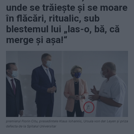
unde se trăiește și se moare
în flăcări, ritualic, sub
blestemul lui „las-o, bă, că
merge și așa!“
premierul Florin Citu, presedintele Klaus Iohannis, Ursula von der Leyen și priza
defecta de la Spitalul Universitar