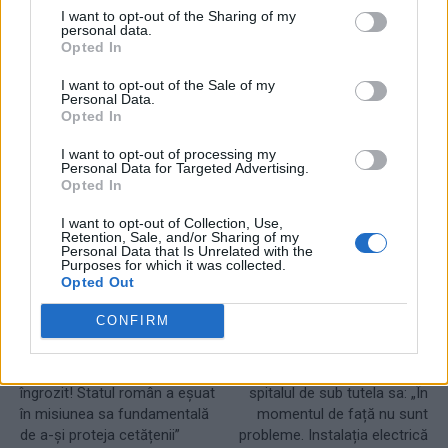
I want to opt-out of the Sharing of my
personal data.
Opted In
I want to opt-out of the Sale of my
Personal Data.
Opted In
TAGS
editorial
epidemie
incendiu Constanța
priza defecta
I want to opt-out of processing my
Personal Data for Targeted Advertising.
Opted In
I want to opt-out of Collection, Use,
Retention, Sale, and/or Sharing of my
Personal Data that Is Unrelated with the
Purposes for which it was collected.
Opted Out
CONFIRM
Articolul precedent
Articolul următor
Klaus Iohannis după tragedia
Primarul Constanței după
de la Constanța: „Sunt
incendiul cu 7 morți de la
îngrozit! Statul român a eșuat
spitalul de sub tutela sa: „În
în misiunea sa fundamentală
momentul de față nu sunt
de a-și proteja cetățenii”
probleme. Instalația electrică