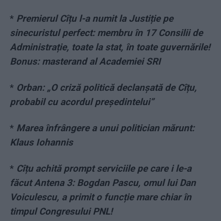
*
Premierul Cîțu l-a numit la Justiție pe
sinecuristul perfect: membru în 17 Consilii de
Administrație, toate la stat, în toate guvernările!
Bonus: masterand al Academiei SRI
*
Orban: „O criză politică declanșată de Cîțu,
probabil cu acordul președintelui”
*
Marea înfrângere a unui politician mărunt:
Klaus Iohannis
*
Cîțu achită prompt serviciile pe care i le-a
făcut Antena 3: Bogdan Pascu, omul lui Dan
Voiculescu, a primit o funcție mare chiar în
timpul Congresului PNL!