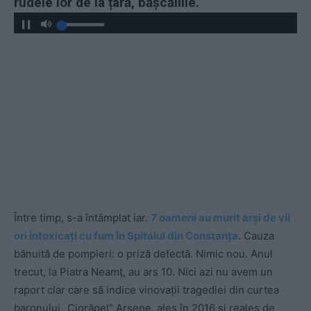
rudele lor de la țară, bășcăliile.
Între timp, s-a întâmplat iar.
7 oameni au murit arși de vii
ori intoxicați cu fum în Spitalul din Constanța
. Cauza
bănuită de pompieri: o priză defectă. Nimic nou. Anul
trecut, la Piatra Neamț, au ars 10. Nici azi nu avem un
raport clar care să indice vinovații tragediei din curtea
baronului „Ciorăpel“ Arsene, ales în 2016 și reales de