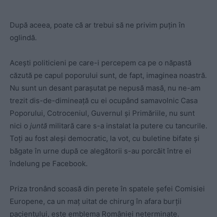
După aceea, poate că ar trebui să ne privim puțin în
oglindă.
Acești politicieni pe care-i percepem ca pe o năpastă
căzută pe capul poporului sunt, de fapt, imaginea noastră.
Nu sunt un desant parașutat pe nepusă masă, nu ne-am
trezit dis-de-dimineață cu ei ocupând samavolnic Casa
Poporului, Cotroceniul, Guvernul și Primăriile, nu sunt
nici o
juntă
militară care s-a instalat la putere cu tancurile.
Toți au fost aleși democratic, la vot, cu buletine bifate și
băgate în urne după ce alegătorii s-au porcăit între ei
îndelung pe Facebook.
Priza tronând scoasă din perete în spatele șefei Comisiei
Europene, ca un maț uitat de chirurg în afara burții
pacientului, este emblema României neterminate.