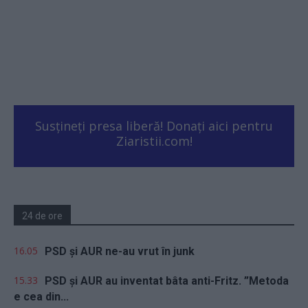
Susțineți presa liberă! Donați aici pentru
Ziaristii.com!
24 de ore
16.05
PSD și AUR ne-au vrut în junk
15.33
PSD și AUR au inventat bâta anti-Fritz. ”Metoda
e cea din...