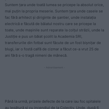
Suntem țara unde toată lumea se pricepe la absolut orice,
mai puțin la propria meserie. Suntem țara unde casele se
fac fără arhitect și diriginte de șantier, unde instalația
electrică e făcută de băiatul nostru care se pricepe la
toate, unde mașinile sunt reparate la colțul străzii, unde la
Justiție e pus un băiat școlit la Academia SRI,
transferurile din fotbal sunt făcute de un fost bișnițar de
blugi, iar o fostă calfă de cizmar a făcut ce-a vrut 25 de
ani fără s-o tragă nimeni de mânecă.
- Advertisement -
Până la urmă, prizele defecte de la care iau foc spitalele
au legătură și cu incendiul de la Colectiv. Unde, după 6