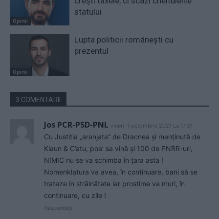
crești taxele, ci scazi cheltuielile
statului
Opinii
Lupta politicii românești cu
prezentul
Opinii
3 COMENTARII
Jos PCR-PSD-PNL
vineri, 1 octombrie 2021 La 17.31
Cu Justitia „aranjata” de Dracnea și menținută de
Klaun & C’atu, poa’ sa vină și 100 de PNRR-uri,
NIMIC nu se va schimba în țara asta !
Nomenklatura va avea, în continuare, bani să se
trateze în străinătate iar prostime va muri, în
continuare, cu zile !
Răspundeți