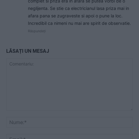
complet si priza era in afara se putea vorbi de o
neglijenta. Se stie ca electricianul lasa priza mai in
afara pana se zugraveste si apoi o pune la loc.
Incredibil ca nimeni nu mai are spirit de observatie.
Răspundeți
LĂSAȚI UN MESAJ
Comentariu:
Nu
Ema