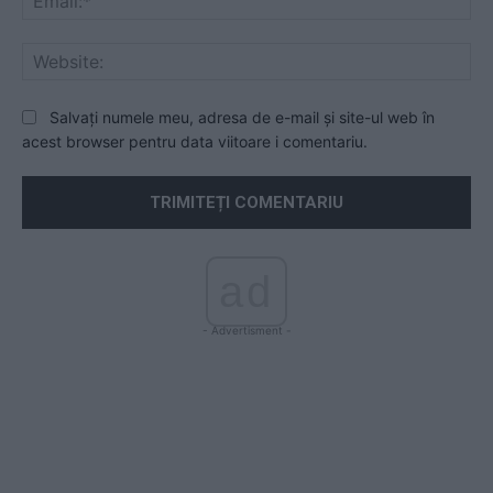
Web
Salvați numele meu, adresa de e-mail și site-ul web în
acest browser pentru data viitoare i comentariu.
ad
- Advertisment -