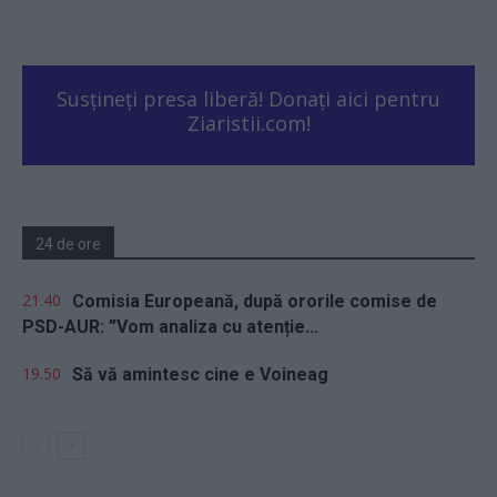
Susțineți presa liberă! Donați aici pentru
Ziaristii.com!
24 de ore
21.40
Comisia Europeană, după ororile comise de
PSD-AUR: ”Vom analiza cu atenție...
19.50
Să vă amintesc cine e Voineag