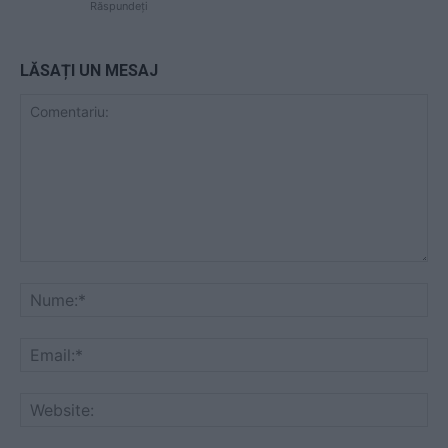
Răspundeți
LĂSAȚI UN MESAJ
Comentariu:
Nu
Ema
Web