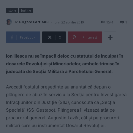
Istorie
Justiție
-
De
Grigore Cartianu
luni, 22 aprilie 2019
1541
1
Facebook
X
Pinterest
Ion Iliescu nu se împacă deloc cu statutul de inculpat în
dosarele Revoluției și Mineriadelor, ambele trimise în
judecată de Secția Militară a Parchetului General.
Avocații fostului președinte au anunțat că depun o
plângere de abuz în serviciu la Secția pentru Investigarea
Infracțiunilor din Justiție (SIIJ), cunoscută ca „Secția
Specială” (SS-Gestapo). Plângerea îi vizează atât pe
procurorul general, Augustin Lazăr, cât și pe procurorii
militari care au instrumentat Dosarul Revoluției.