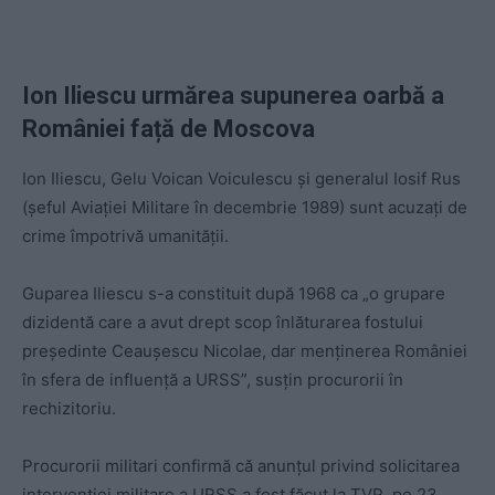
Ion Iliescu urmărea supunerea oarbă a
României față de Moscova
Ion Iliescu, Gelu Voican Voiculescu și generalul Iosif Rus
(șeful Aviației Militare în decembrie 1989) sunt acuzați de
crime împotrivă umanității.
Guparea Iliescu s-a constituit după 1968 ca „o grupare
dizidentă care a avut drept scop înlăturarea fostului
preşedinte Ceauşescu Nicolae, dar menţinerea României
în sfera de influenţă a URSS”, susțin procurorii în
rechizitoriu.
Procurorii militari confirmă că anunțul privind solicitarea
intervenției militare a URSS a fost făcut la TVR, pe 23