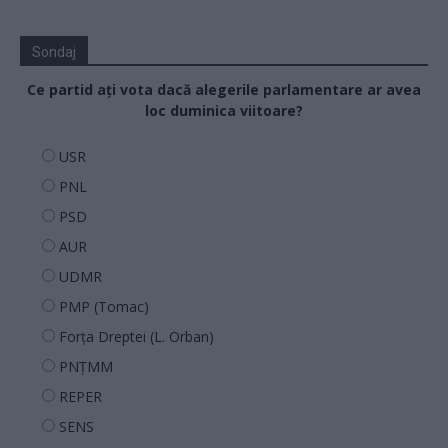
Sondaj
Ce partid ați vota dacă alegerile parlamentare ar avea
loc duminica viitoare?
USR
PNL
PSD
AUR
UDMR
PMP (Tomac)
Forța Dreptei (L. Orban)
PNȚMM
REPER
SENS