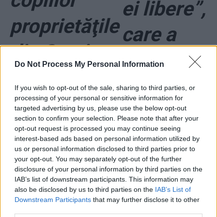
copiilor
ei libere”,
proprietăţile
care a
din Scoţia.
făcut din
Do Not Process My Personal Information
Ieri, însă, i-
ziar
If you wish to opt-out of the sale, sharing to third parties, or
au murit 3
processing of your personal or sensitive information for
oficina
targeted advertising by us, please use the below opt-out
section to confirm your selection. Please note that after your
din cei 4
opt-out request is processed you may continue seeing
„Ciumei
interest-based ads based on personal information utilized by
copii
us or personal information disclosed to third parties prior to
Roşii”
your opt-out. You may separately opt-out of the further
disclosure of your personal information by third parties on the
IAB’s list of downstream participants. This information may
also be disclosed by us to third parties on the
IAB’s List of
- Advertisement -
Downstream Participants
that may further disclose it to other
third parties.