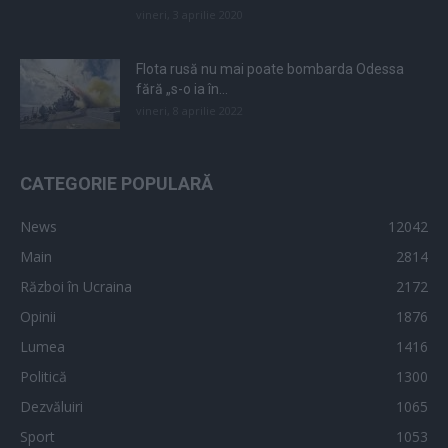
vineri, 3 aprilie 2020
Flota rusă nu mai poate bombarda Odessa
fără „s-o ia în...
vineri, 8 aprilie 2022
CATEGORIE POPULARĂ
News
12042
Main
2814
Război în Ucraina
2172
Opinii
1876
Lumea
1416
Politică
1300
Dezvăluiri
1065
Sport
1053