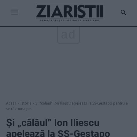
ad
Acasă
Istorie
Și "călăul" Ion Iliescu apelează la SS-Gestapo pentru a
se răzbuna pe...
Și „călăul” Ion Iliescu
apelează la SS-Gestapo