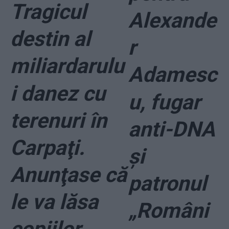
Tragicul
Alexande
destin al
r
miliardarulu
Adamesc
i danez cu
u, fugar
terenuri în
anti-DNA
Carpaţi.
şi
Anunţase că
patronul
le va lăsa
„Români