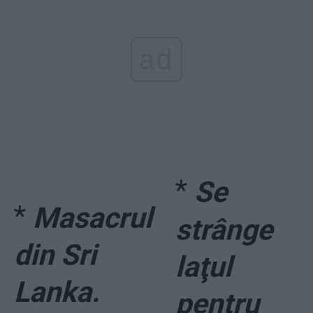
ad
*
Se
*
Masacrul
strânge
din Sri
laţul
Lanka.
pentru