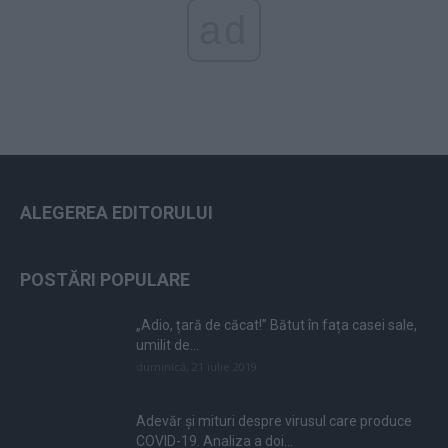
ad
ALEGEREA EDITORULUI
POSTĂRI POPULARE
„Adio, țară de căcat!” Bătut în fața casei sale,
umilit de...
duminică, 21 iulie 2019
Adevăr și mituri despre virusul care produce
COVID-19. Analiza a doi...