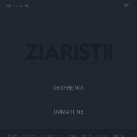
Mass-media
591
DESPRE NOI
URMAȚI-NE
News
Politică
Economie
Lumea
Sport
Viața
Cultură