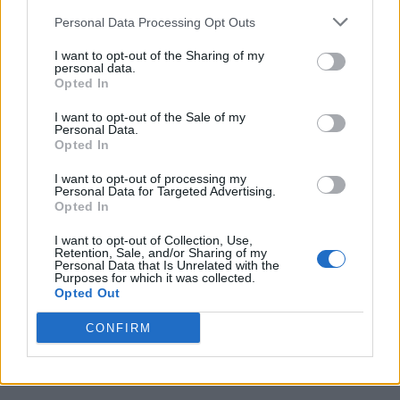
Personal Data Processing Opt Outs
I want to opt-out of the Sharing of my
personal data.
Opted In
TAGS
dosarul revoluției
ion iliescu
I want to opt-out of the Sale of my
Personal Data.
Opted In
I want to opt-out of processing my
Personal Data for Targeted Advertising.
Opted In
I want to opt-out of Collection, Use,
Retention, Sale, and/or Sharing of my
Personal Data that Is Unrelated with the
Articolul precedent
Articolul următor
Purposes for which it was collected.
Haos la TVR. Iuliana Tudor,
VIDEO. Capcana anti-Kovesi
Opted Out
cea mai populară
în care a picat „Portocală”.
realizatoare, mazilită de
Înregistrarea discuţiei care a
CONFIRM
marionetele PSD. Rămâne în
declanşat atacul clanurilor
schimb copia lui Gâdea
penale la DNA