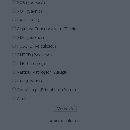
SOS (Șoșoacă)
POT (Gavrilă)
PACE (Peia)
Acțiunea Conservatoare (Târziu)
PDF (Lazarus)
PUSL (D. Voiculescu)
PNȚCD (Pavelescu)
PNCR (Terheș)
Partidul Patrioților (Surugiu)
FAR (Coarnă)
România pe Primul Loc (Ponta)
Altul
Arată rezultatele