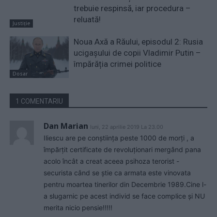
trebuie respinsă, iar procedura –
reluată!
Justiție
Noua Axă a Răului, episodul 2: Rusia
ucigașului de copii Vladimir Putin –
împărăția crimei politice
Dosar
1 COMENTARIU
Dan Marian
luni, 22 aprilie 2019 La 23.00
Iliescu are pe conștiința peste 1000 de morți , a
împărțit certificate de revoluționari mergând pana
acolo încât a creat aceea psihoza terorist -
securista când se știe ca armata este vinovata
pentru moartea tinerilor din Decembrie 1989.Cine l-
a slugarnic pe acest individ se face complice și NU
merita nicio pensie!!!!!