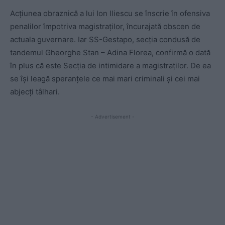
Acțiunea obraznică a lui Ion Iliescu se înscrie în ofensiva
penalilor împotriva magistraților, încurajată obscen de
actuala guvernare. Iar SS-Gestapo, secția condusă de
tandemul Gheorghe Stan – Adina Florea, confirmă o dată
în plus că este Secția de intimidare a magistraților. De ea
se își leagă speranțele ce mai mari criminali și cei mai
abjecți tâlhari.
- Advertisement -