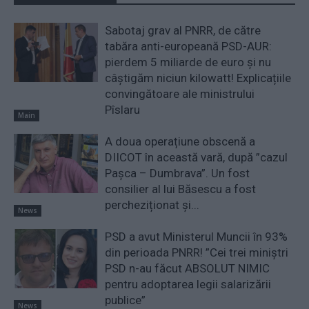
Sabotaj grav al PNRR, de către
tabăra anti-europeană PSD-AUR:
pierdem 5 miliarde de euro și nu
câștigăm niciun kilowatt! Explicațiile
convingătoare ale ministrului
Pîslaru
Main
A doua operațiune obscenă a
DIICOT în această vară, după ”cazul
Pașca – Dumbrava”. Un fost
consilier al lui Băsescu a fost
percheziționat și...
News
PSD a avut Ministerul Muncii în 93%
din perioada PNRR! ”Cei trei miniştri
PSD n-au făcut ABSOLUT NIMIC
pentru adoptarea legii salarizării
publice”
News