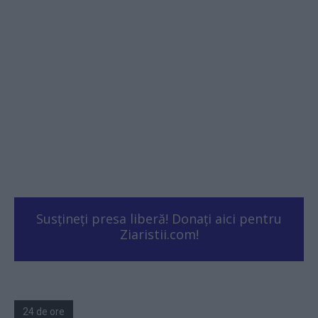
Susțineți presa liberă! Donați aici pentru
Ziaristii.com!
24 de ore