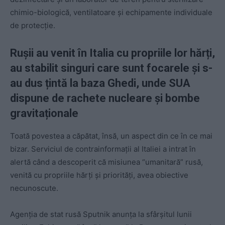
chimio-biologică, ventilatoare și echipamente individuale
de protecție.
Rușii au venit în Italia cu propriile lor hărți,
au stabilit singuri care sunt focarele și s-
au dus țintă la baza Ghedi, unde SUA
dispune de rachete nucleare și bombe
gravitaționale
Toată povestea a căpătat, însă, un aspect din ce în ce mai
bizar. Serviciul de contrainformații al Italiei a intrat în
alertă când a descoperit că misiunea “umanitară” rusă,
venită cu propriile hărți și priorități, avea obiective
necunoscute.
Agenția de stat rusă Sputnik anunța la sfârșitul lunii