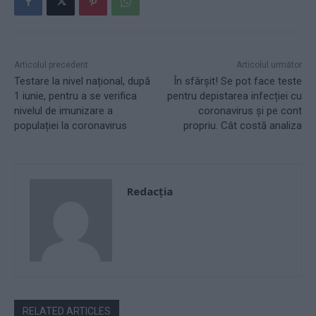
Articolul precedent
Articolul următor
Testare la nivel național, după
În sfârșit! Se pot face teste
1 iunie, pentru a se verifica
pentru depistarea infecției cu
nivelul de imunizare a
coronavirus și pe cont
populației la coronavirus
propriu. Cât costă analiza
Redacţia
RELATED ARTICLES