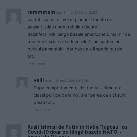
rammstein
luni, 11 mai 2020 La 18.52
va dati seama ei aveau planurile facute de
acasa!!..stiau unde trebuiau facute
dezinfectiile!!!..langa bazele americane!!..ma mir ca
n-au venit si la noi la deveselu!!…nu suntem noi
buricul pamantului ,dar baza aia ii sperie rau de
tot…
Răspundeți
valll
marți, 12 mai 2020 La 5.35
Dupa comportamentul distructiv si absurd al
clasei politice de la noi, s-ar parea ca aici sunt
peste tot…
Răspundeți
Rușii trimiși de Putin în Italia “luptau” cu
Covid-19 doar pe lângă bazele NATO. -
Jurnal de Oltenia