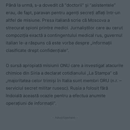
Până la urmă, s-a dovedit că “doctorii” și “asistentele”
erau, de fapt, paravan pentru agenți secreți aflați într-un
altfel de misiune. Presa italiană scrie că Moscova a
strecurat spioni printre medici. Jurnaliștilor care au cerut
compoziția exactă a contingentului medical rus, guvernul
italian le-a răspuns că este vorba despre „informații
clasificate drept confidențiale”.
O sursă apropiată misiunii ONU care a investigat atacurile
chimice din Siria a declarat cotidianului „La Stampa” că
„majoritatea celor trimiși în Italia sunt membri GRU (n.r. –
serviciul secret militar rusesc). Rusia a folosit fără
îndoială această ocazie pentru a efectua anumite
operațiuni de informații”.
- Advertisement -