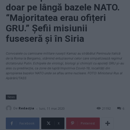
doar pe lângă bazele NATO.
“Majoritatea erau ofițeri
GRU.” Șefii misiunii
fuseseră și în Siria
Convoaiele cu camioane militare rusești Kamaz au străbătut Peninsula Italică
de la Roma la Bergamo, stârnind entuziasmul celor care simpatizează regimul
dictatorului Putin. Echipele de virologi, biologi și chimiști cu epoleți GRU și-au
ales cu predilecție, ca zone de luptă împotriva Covid-19, localități din
apropierea bazelor NATO unde se aflau arme nucleare. FOTO: Ministerul Rus al
Apărării/TASS
News
-
De
Redacţia
luni, 11 mai 2020
21192
6
Facebook
X
Pinterest