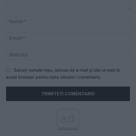
Comentariu:
Nu
Ema
Web
Salvați numele meu, adresa de e-mail și site-ul web în
acest browser pentru data viitoare i comentariu.
ad
- Advertisment -