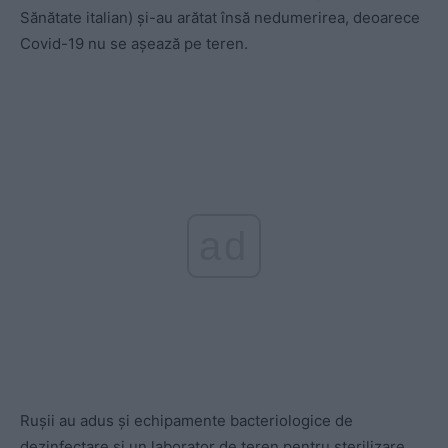
Sănătate italian) și-au arătat însă nedumerirea, deoarece
Covid-19 nu se așează pe teren.
ad
Rușii au adus și echipamente bacteriologice de
dezinfectare și un laborator de teren pentru sterilizare