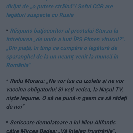
dirijat de „o putere străină”! Șeful CCR are
legături suspecte cu Rusia
*
Răspuns batjocoritor al preotului Sturzu la
întrebarea „de unde a luat ÎPS Pimen virusul?”.
„Din piață, în timp ce cumpăra o legătură de
sparanghel de la un neamț venit la muncă în
România”
*
Radu Moraru: „Ne vor lua cu izoleta și ne vor
vaccina obligatoriu! Și veți vedea, la Nașul TV,
niște legume. O să ne pună-n geam ca să râdeți
de noi”
*
Scrisoare demolatoare a lui Nicu Alifantis
către Mircea Badea: „Vă înțeleg frustrările”.