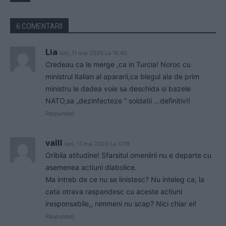
6 COMENTARII
Lia
luni, 11 mai 2020 La 16.40
Credeau ca le merge ,ca in Turcia! Noroc cu
ministrul italian al apararii,ca blegul ala de prim
ministru le dadea voie sa deschida si bazele
NATO,sa „dezinfecteze ” soldatii …definitiv!!
Răspundeți
valll
luni, 11 mai 2020 La 17.19
Oribila atitudine! Sfarsitul omeniirii nu e departe cu
asemenea actiuni diabolice.
Ma intreb de ce nu se linistesc? Nu inteleg ca, la
cata otrava raspandesc cu aceste actiuni
iresponsabile,, nimmeni nu scap? Nici chiar ei!
Răspundeți