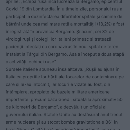
aprilie: „Echipa rusă încă lucrează la Bergamo, epicentrul
Covid-19 din Lombardia. În ultimele zile, personalul rus a
participat la dezinfectarea diferitelor spitale și cămine de
bătrâni unde cea mai mare rată a mortalității (18,2%) a fost
înregistrată în provincia Bergamo. Și acum, cei 32 de
virologi ruși și colegii lor italieni primesc și tratează
pacienții infectați cu coronavirus în noul spital de teren
instalat la Târgul din Bergamo. Așa a început a doua etapă
a activității echipei ruse”.
Sursele italiene spuneau însă altceva. „Rușii au ajuns în
Italia cu propriile lor hărți ale focarelor de contaminare pe
care și le-au întocmit, iar locurile vizate au fost, din
întâmplare, apropiate de bazele militare americane
importante, precum baza Ghedi, situată la aproximativ 50
de kilometri de Bergamo”, a dezvăluit un oficial al
guvernului italian. Statele Unite au desfășurat anul trecut
arme nucleare și au stocat bombe gravitaționale B61 în
baza Ghedi. O altă bază americană importantă, cea de la