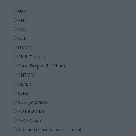
USR
PNL
PSD
AUR
UDMR
PMP (Tomac)
Forța Dreptei (L. Orban)
PNȚMM
REPER
SENS
SOS (Șoșoacă)
POT (Gavrilă)
PACE (Peia)
Acțiunea Conservatoare (Târziu)