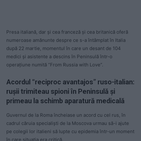
Presa italiană, dar și cea franceză și cea britanică oferă
numeroase amănunte despre ce s-a întâmplat în Italia
după 22 martie, momentul în care un desant de 104
medici și asistente a descins în Peninsulă într-o
operațiune numită “From Russia with Love”.
Acordul
“reciproc avantajos” ruso-italian:
ru
șii trimiteau spioni în Peninsulă și
primeau la schimb aparatură medicală
Guvernul de la Roma încheiase un acord cu cel rus, în
cadrul căruia specialiști de la Moscova urmau să-i ajute
pe colegii lor italieni să lupte cu epidemia într-un moment
în care situația era critică.