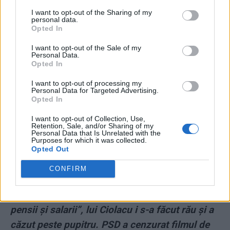
I want to opt-out of the Sharing of my
ad
personal data.
Opted In
I want to opt-out of the Sale of my
Personal Data.
Opted In
I want to opt-out of processing my
Personal Data for Targeted Advertising.
Opted In
I want to opt-out of Collection, Use,
Puteți susține ZIARISTII.COM făcând o
donație
Retention, Sale, and/or Sharing of my
Personal Data that Is Unrelated with the
AICI.
Vă mulțumim!
Purposes for which it was collected.
Opted Out
CITIȚI ȘI:
CONFIRM
*
VIDEO. În timp ce mințea că Iohannis „va tăia
pensii și salarii”, lui Ciolacu i s-a făcut rău și a
căzut peste pupitru. PSD a cenzurat filmul de