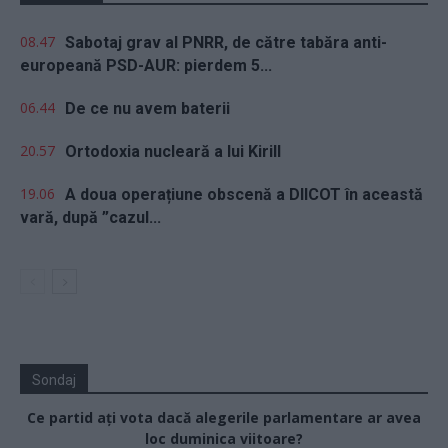
08.47
Sabotaj grav al PNRR, de către tabăra anti-
europeană PSD-AUR: pierdem 5...
06.44
De ce nu avem baterii
20.57
Ortodoxia nucleară a lui Kirill
19.06
A doua operațiune obscenă a DIICOT în această
vară, după ”cazul...
Sondaj
Ce partid ați vota dacă alegerile parlamentare ar avea
loc duminica viitoare?