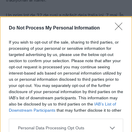
Un prim lot de 32 de ruși a părăsit deja Italia joi, 7 mai. În
scurtă vreme, și ceilalți 72 se vor întoarce acasă. Este o
Do Not Process My Personal Information
returnare grăbită. Nu mai departe de acum câteva zile,
Alexander Volosatov, adjunctul serviciului de presă al
If you wish to opt-out of the sale, sharing to third parties, or
Ministerului rus al Apărării, afirma pentru cotidianul
processing of your personal or sensitive information for
britanic “The Guardian” că misiunea va sta în Italia „până
targeted advertising by us, please use the below opt-out
section to confirm your selection. Please note that after your
la stabilizarea situației epidemiologice”.
opt-out request is processed you may continue seeing
Un răspuns în vechea tradiție a Kremlinului, potrivit
interest-based ads based on personal information utilized by
căreia rușii uită să mai plece, după ce vin să îi “ajute” pe
us or personal information disclosed to third parties prior to
alții.
your opt-out. You may separately opt-out of the further
disclosure of your personal information by third parties on the
IAB’s list of downstream participants. This information may
also be disclosed by us to third parties on the
IAB’s List of
Downstream Participants
that may further disclose it to other
third parties.
Personal Data Processing Opt Outs