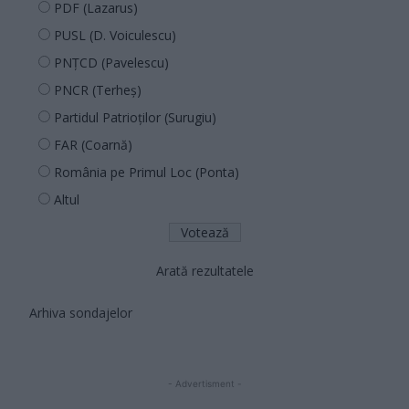
PDF (Lazarus)
PUSL (D. Voiculescu)
PNȚCD (Pavelescu)
PNCR (Terheș)
Partidul Patrioților (Surugiu)
FAR (Coarnă)
România pe Primul Loc (Ponta)
Altul
Arată rezultatele
Arhiva sondajelor
- Advertisment -