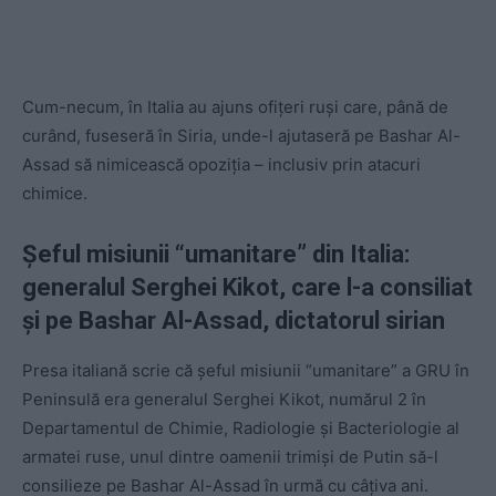
Cum-necum, în Italia au ajuns ofițeri ruși care, până de
curând, fuseseră în Siria, unde-l ajutaseră pe Bashar Al-
Assad să nimicească opoziția – inclusiv prin atacuri
chimice.
Șeful misiunii
“umanitare” din Italia:
generalul Serghei Kikot,
care l-a consiliat
și pe Bashar Al-Assad, dictatorul sirian
Presa italiană scrie că șeful misiunii “umanitare” a GRU în
Peninsulă era generalul Serghei Kikot, numărul 2 în
Departamentul de Chimie, Radiologie și Bacteriologie al
armatei ruse, unul dintre oamenii trimiși de Putin să-l
consilieze pe Bashar Al-Assad în urmă cu câțiva ani.