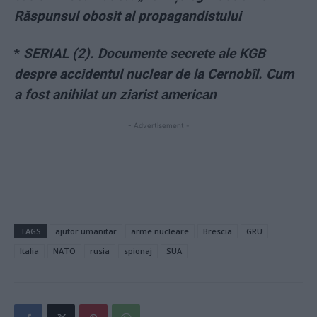
Răspunsul obosit al propagandistului
*
SERIAL (2). Documente secrete ale KGB
despre accidentul nuclear de la Cernobîl. Cum
a fost anihilat un ziarist american
- Advertisement -
TAGS
ajutor umanitar
arme nucleare
Brescia
GRU
Italia
NATO
rusia
spionaj
SUA