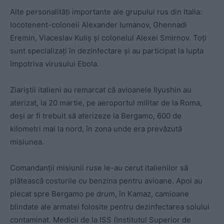
Alte personalități importante ale grupului rus din Italia:
locotenent-coloneii Alexander Iumanov, Ghennadi
Eremin, Viaceslav Kuliș și colonelul Alexei Smirnov. Toți
sunt specializați în dezinfectare și au participat la lupta
împotriva virusului Ebola.
Ziariștii italieni au remarcat că avioanele Ilyushin au
aterizat, la 20 martie, pe aeroportul militar de la Roma,
deși ar fi trebuit să aterizeze la Bergamo, 600 de
kilometri mai la nord, în zona unde era prevăzută
misiunea.
Comandanții misiunii ruse le-au cerut italienilor să
plătească costurile cu benzina pentru avioane. Apoi au
plecat spre Bergamo pe drum, în Kamaz, camioane
blindate ale armatei folosite pentru dezinfectarea solului
contaminat. Medicii de la ISS (Institutul Superior de