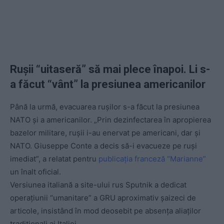
Rușii
“uitaser
ă
” s
ă mai plece înapoi. Li s-
a făcut
“v
ânt
” la presiunea americanilor
Până la urmă, evacuarea rușilor s-a făcut la presiunea
NATO și a americanilor. „Prin dezinfectarea în apropierea
bazelor militare, rușii i-au enervat pe americani, dar și
NATO. Giuseppe Conte a decis să-i evacueze pe ruși
imediat”, a relatat pentru
publicația franceză “Marianne”
un înalt oficial.
Versiunea italiană a site-ului rus Sputnik a dedicat
operațiunii “umanitare” a GRU aproximativ șaizeci de
articole, insistând în mod deosebit pe absența aliaților
tradiționali ai Italiei.