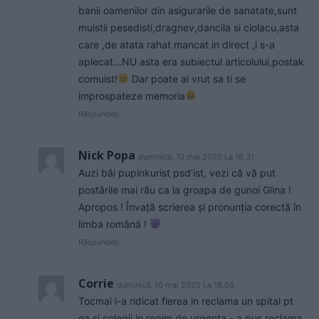
banii oamenilor din asigurarile de sanatate,sunt
muistii pesedisti,dragnev,dancila si ciolacu,asta
care ,de atata rahat mancat in direct ,i s-a
aplecat…NU asta era subiectul articolului,postak
comuist!
Dar poate ai vrut sa ti se
improspateze memoria
Răspundeți
Nick Popa
duminică, 10 mai 2020 La 18.31
Auzi băi pupinkurist psd’ist, vezi că vă put
postările mai rău ca la groapa de gunoi Glina !
Apropos ! Învață scrierea și pronunția corectă în
limba română !
Răspundeți
Corrie
duminică, 10 mai 2020 La 18.56
Tocmai i-a ridicat fierea in reclama un spital pt
ea si colegii,in regim de urgenta,- a pus reclama