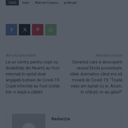
TAGS
leșin
Marcel Ciolacu
prăbușit
Articolul precedent
Articolul următor
La un centru pentru copii cu
Savantul care a descoperit
dizabilități din Neamț au fost
virusul Ebola povestește
internați în spital doar
zilele dramatice când era să
angajații bolnavi de Covid-19.
moară de Covid-19: “Toată
Copiii infectați au fost izolați
viața am luptat cu ei. Acum,
într-o aripă a clădirii
în sfârșit, m-au găsit!”
Redacţia