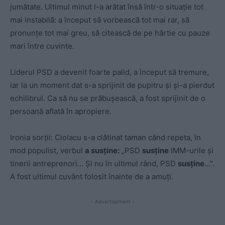
jumătate. Ultimul minut l-a arătat însă într-o situație tot
mai instabilă: a început să vorbească tot mai rar, să
pronunțe tot mai greu, să citească de pe hârtie cu pauze
mari între cuvinte.
Liderul PSD a devenit foarte palid, a început să tremure,
iar la un moment dat s-a sprijinit de pupitru și și-a pierdut
echilibrul. Ca să nu se prăbușească, a fost sprijinit de o
persoană aflată în apropiere.
Ironia sorții: Ciolacu s-a clătinat taman când repeta, în
mod populist, verbul
a susține:
„PSD
susține
IMM-urile și
tinerii antreprenori… Și nu în ultimul rând, PSD
susține
…”.
A fost ultimul cuvânt folosit înainte de a amuți.
- Advertisement -