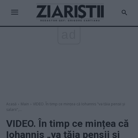
ad
Acasă
Main
VIDEO. În timp ce mințea că Iohannis "va tăia pensii și
salarii",...
VIDEO. În timp ce mințea că
Iohannis „va tăia pensii și