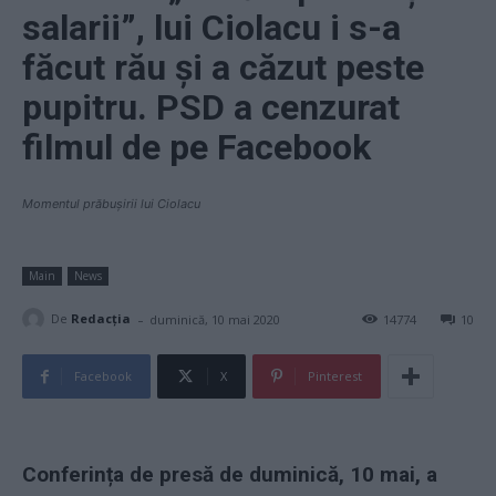
salarii”, lui Ciolacu i s-a
făcut rău și a căzut peste
pupitru. PSD a cenzurat
filmul de pe Facebook
Momentul prăbușirii lui Ciolacu
Main
News
-
De
Redacţia
duminică, 10 mai 2020
14774
10
Facebook
X
Pinterest
Conferința de presă de duminică, 10 mai, a