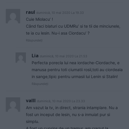
raul
duminică, 10 mai 2020 La 19.33
Cuie Miolacu’ !
Când faci blaturi cu UDMRu’ si te tii de minciunele,
te ia cu lesin. Nu-i asa Ciordacu’ ?
Răspundeți
Lia
duminică, 10 mai 2020 La 21.53
Perfecta porecla lui nea iordache-Ciordache, e
manusa pentru toti ciumatii rosii,toti au ciordeala
in sange,tipic pentru urmasii lui Lenin si Stalin!
Răspundeți
valll
duminică, 10 mai 2020 La 23.33
Am vazut la tv, in direct, strania intamplare. Nu a
fost un inceput de lesin, nu s-a inmuiat pur si
simplu.
A fost un cuprins de un tremur, am crezut la