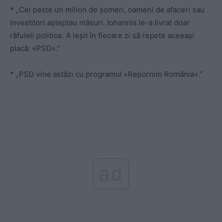
* „Cei peste un milion de șomeri, oameni de afaceri sau
investitori așteptau măsuri. Iohannis le-a livrat doar
răfuieli politice. A ieșit în fiecare zi să repete aceeași
placă: «PSD».”
* „PSD vine astăzi cu programul «Repornim România».”
ad