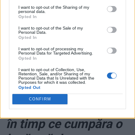
Șeful CCR are legături
I want to opt-out of the Sharing of my
personal data.
suspecte cu Rusia
Opted In
I want to opt-out of the Sale of my
*
Răspuns
Personal Data.
Opted In
batjocoritor al
I want to opt-out of processing my
Personal Data for Targeted Advertising.
Opted In
preotului Sturzu la
I want to opt-out of Collection, Use,
Retention, Sale, and/or Sharing of my
întrebarea „de unde a
Personal Data that Is Unrelated with the
Purposes for which it was collected.
Opted Out
luat ÎPS Pimen
CONFIRM
virusul?”. „Din piață,
în timp ce cumpăra o