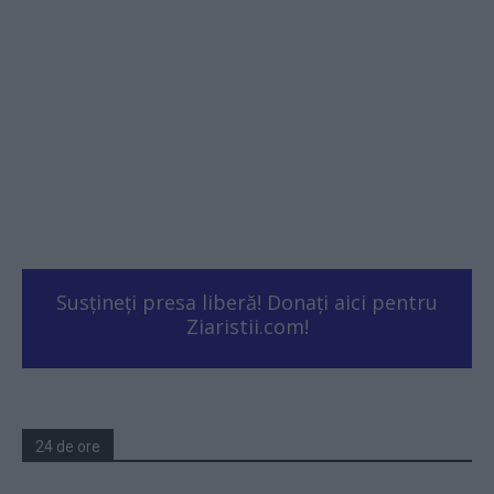
Susțineți presa liberă! Donați aici pentru
Ziaristii.com!
24 de ore