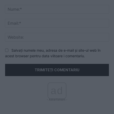
Comentariu:
Nu
Ema
Web
Salvați numele meu, adresa de e-mail și site-ul web în
acest browser pentru data viitoare i comentariu.
ad
- Advertisment -