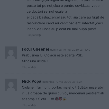
peste tot pe net,cica e pentru covid..,sa vedem
ce doctori se inghesuie la
el:bacalbasha,cercel,sau toti aia care au fugit de
raspundere cand au venit pacienti infectati,caci
inapoi de unde au plecat nu mai pupa post!
Răspundeți
Focul Gheenei
duminică, 10 mai 2020 La 14.40
Prabusirea lui Ciolacu este soarta PSD.
Minciuna ucide !
Răspundeți
Nick Popa
duminică, 10 mai 2020 La 18.24
Ciolane, n’ai murit, borfas malefic trădător mizerabil
?! La groapa de gunoi cu voi, mercenari pestilențiali
scabroși ! Sictir … !!!
Răspundeți