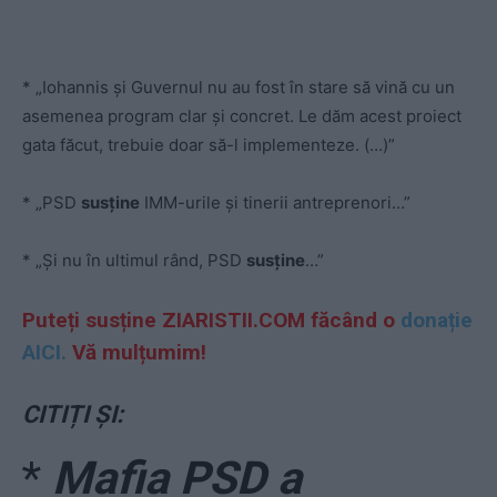
* „Iohannis și Guvernul nu au fost în stare să vină cu un
asemenea program clar și concret. Le dăm acest proiect
gata făcut, trebuie doar să-l implementeze. (…)”
* „PSD
susține
IMM-urile și tinerii antreprenori…”
* „Și nu în ultimul rând, PSD
susține
…”
Puteți susține ZIARISTII.COM făcând o
donație
AICI.
Vă mulțumim!
CITIȚI ȘI:
*
Mafia PSD a