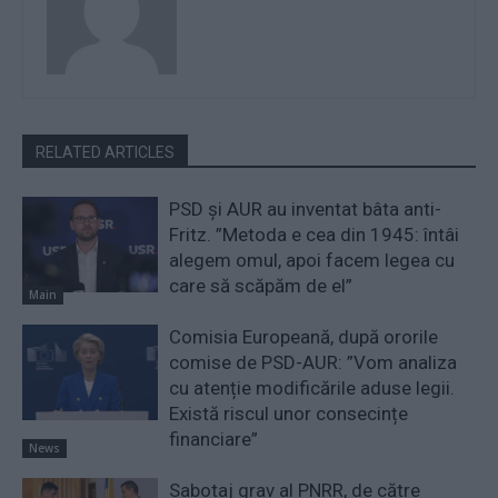
RELATED ARTICLES
PSD și AUR au inventat bâta anti-
Fritz. ”Metoda e cea din 1945: întâi
alegem omul, apoi facem legea cu
care să scăpăm de el”
Main
Comisia Europeană, după ororile
comise de PSD-AUR: ”Vom analiza
cu atenție modificările aduse legii.
Există riscul unor consecințe
financiare”
News
Sabotaj grav al PNRR, de către