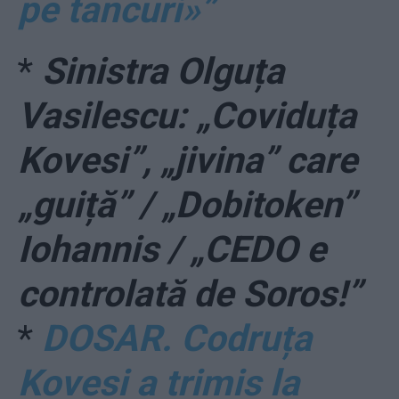
pe tancuri»”
*
Sinistra Olguța
Vasilescu: „Coviduța
Kovesi”, „jivina” care
„guiță” / „Dobitoken”
Iohannis / „CEDO e
controlată de Soros!”
*
DOSAR. Codruța
Kovesi a trimis la