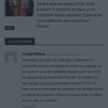
tabăra anti-europeană PSD-AUR:
pierdem 5 miliarde de euro și nu
câștigăm niciun kilowatt! Explicațiile
convingătoare ale ministrului
Pîslaru
News
10 COMENTARII
Tofan Mihai
duminică, 10 mai 2020 La 14.32
Dumnezeu nu bate cu bota spun radautenii si
sucevenii oameni adevarati.Ar trebui sa mearga sa
se caute in unul din spitalele ridicate doar pe hirtie
de gargaragii si mincinosii PSD-isti. Si evident sa
dea spaga la greu personalului medical PSD-ist
care sufoca institutiile de sanatate ale statului.Daca
se inerna la tovarasa Pintea ramanea doar in chiloti
atunci cind se externa !
Răspundeți