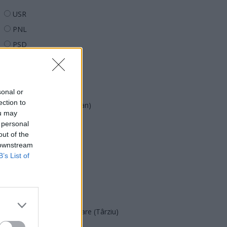
USR
PNL
PSD
AUR
UDMR
PMP (Tomac)
sonal or
ection to
Forța Dreptei (L. Orban)
ou may
PNȚMM
 personal
out of the
REPER
 downstream
SENS
B’s List of
SOS (Șoșoacă)
POT (Gavrilă)
PACE (Peia)
Acțiunea Conservatoare (Târziu)
PDF (Lazarus)