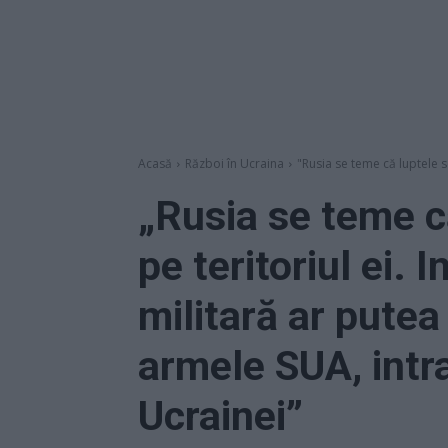
Acasă
Război în Ucraina
"Rusia se teme că luptele se
„Rusia se teme c
pe teritoriul ei. 
militară ar putea
armele SUA, intr
Ucrainei”