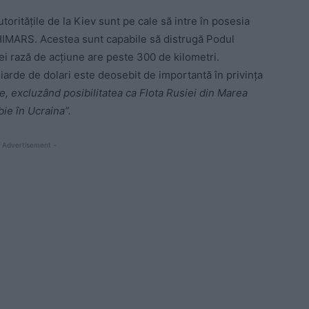
toritățile de la Kiev sunt pe cale să intre în posesia
HIMARS. Acestea sunt capabile să distrugă Podul
rei rază de acțiune are peste 300 de kilometri.
iarde de dolari este deosebit de importantă în privința
ice, excluzând posibilitatea ca Flota Rusiei din Marea
ie în Ucraina”.
 Advertisement -