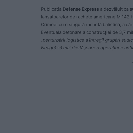
Publicația
Defense Express
a dezvăluit că au
lansatoarelor de rachete americane M 142 
Crimeei cu o singură rachetă balistică, a că
Eventuala detonare a construcției de 3,7 mil
„perturbării logistice a întregii grupări sud
Neagră să mai desfășoare o operațiune anfib
-