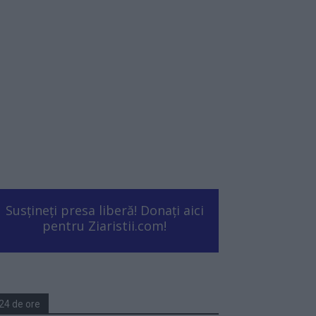
Susțineți presa liberă! Donați aici
pentru Ziaristii.com!
24 de ore