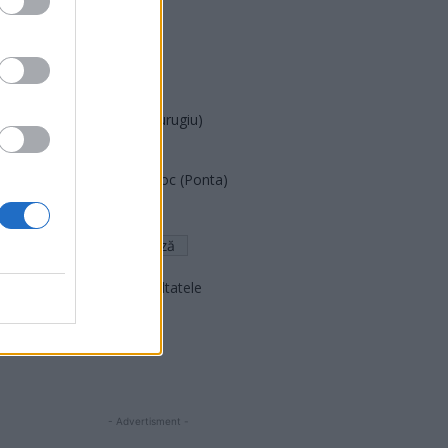
PUSL (D. Voiculescu)
PNȚCD (Pavelescu)
PNCR (Terheș)
Partidul Patrioților (Surugiu)
FAR (Coarnă)
România pe Primul Loc (Ponta)
Altul
Arată rezultatele
Arhiva sondajelor
- Advertisment -