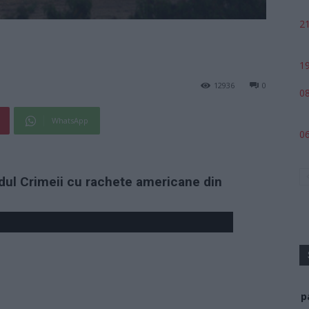
21
19
12936
0
08
WhatsApp
06
ul Crimeii cu rachete americane din
p