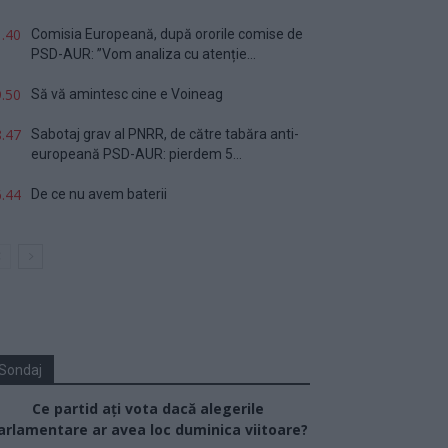
.40
Comisia Europeană, după ororile comise de
PSD-AUR: ”Vom analiza cu atenție...
.50
Să vă amintesc cine e Voineag
.47
Sabotaj grav al PNRR, de către tabăra anti-
europeană PSD-AUR: pierdem 5...
.44
De ce nu avem baterii
Sondaj
Ce partid ați vota dacă alegerile
arlamentare ar avea loc duminica viitoare?