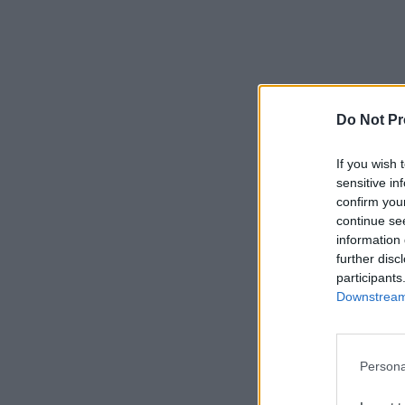
Do Not Pr
If you wish 
sensitive in
confirm you
continue se
information 
further disc
participants
Downstream 
Persona