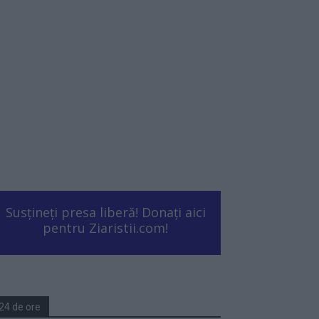
Susțineți presa liberă! Donați aici
pentru Ziaristii.com!
24 de ore