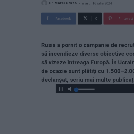
-
De
Matei Udrea
marți, 16 iulie 2024
Facebook
X
Pinterest
Rusia a pornit o campanie de recru
să incendieze diverse obiective c
să vizeze întreaga Europă.
În Ucrain
de ocazie sunt plătiți cu 1.500–2.0
declanșat, scriu mai multe publicați