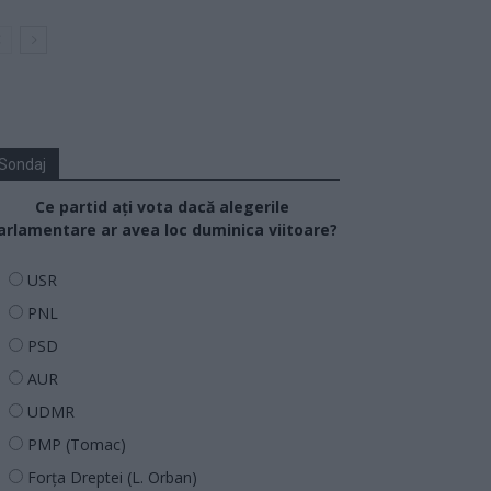
Sondaj
Ce partid ați vota dacă alegerile
arlamentare ar avea loc duminica viitoare?
USR
PNL
PSD
AUR
UDMR
PMP (Tomac)
Forța Dreptei (L. Orban)