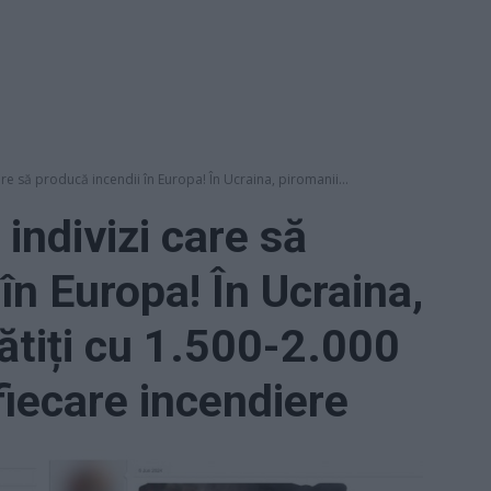
are să producă incendii în Europa! În Ucraina, piromanii...
indivizi care să
în Europa! În Ucraina,
lătiți cu 1.500-2.000
fiecare incendiere