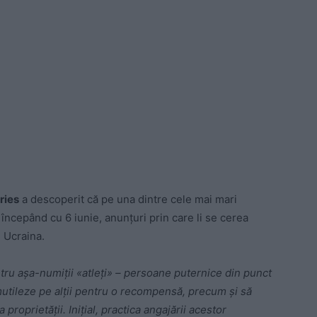
ries
a descoperit că pe una dintre cele mai mari
începând cu 6 iunie, anunțuri prin care li se cerea
 Ucraina.
tru așa-numiții «atleți» – persoane puternice din punct
 mutileze pe alții pentru o recompensă, precum și să
proprietății. Inițial, practica angajării acestor