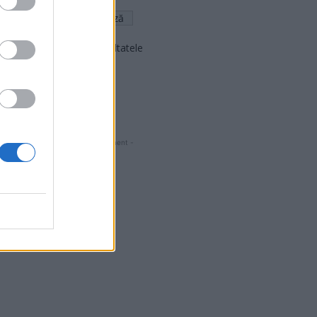
Arată rezultatele
Arhiva sondajelor
- Advertisment -