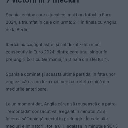
7 victorii în 7 meciuri
Spania, echipa care a jucat cel mai bun fotbal la Euro
2024, a triumfat în cele din urmă: 2-1 în finala cu Anglia,
de la Berlin.
Ibericii au câștigat astfel și cel de-al 7-lea meci
consecutiv la Euro 2024, dintre care unul singur în
prelungiri (2-1 cu Germania, în „finala din sferturi”).
Spania a dominat și această ultimă partidă, în fața unor
englezi cărora nu le-a mai mers cu rețeta cinică din
meciurile anterioare.
La un moment dat, Anglia părea să reușească o a patra
„remontada” consecutivă: a egalat în minutul 73 și
încerca să împingă meciul în prelungiri. În celelalte
meciuri eliminatorii, tot la 0-1, egalase în minutele 90+5