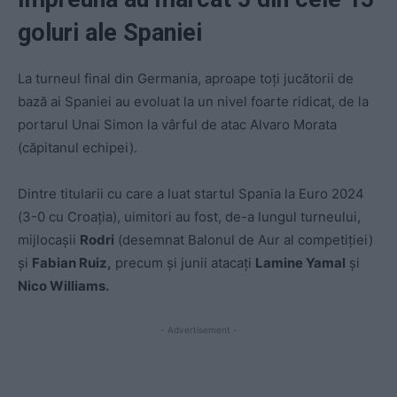
goluri ale Spaniei
La turneul final din Germania, aproape toți jucătorii de
bază ai Spaniei au evoluat la un nivel foarte ridicat, de la
portarul Unai Simon la vârful de atac Alvaro Morata
(căpitanul echipei).
Dintre titularii cu care a luat startul Spania la Euro 2024
(3-0 cu Croația), uimitori au fost, de-a lungul turneului,
mijlocașii
Rodri
(desemnat Balonul de Aur al competiției)
și
Fabian Ruiz,
precum și junii atacați
Lamine Yamal
și
Nico Williams.
- Advertisement -