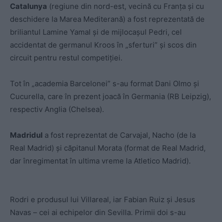
Catalunya
(regiune din nord-est, vecină cu Franța și cu
deschidere la Marea Mediterană) a fost reprezentată de
briliantul Lamine Yamal și de mijlocașul Pedri, cel
accidentat de germanul Kroos în „sferturi” și scos din
circuit pentru restul competiției.
Tot în „academia Barcelonei” s-au format Dani Olmo și
Cucurella, care în prezent joacă în Germania (RB Leipzig),
respectiv Anglia (Chelsea).
Madridul
a fost reprezentat de Carvajal, Nacho (de la
Real Madrid) și căpitanul Morata (format de Real Madrid,
dar înregimentat în ultima vreme la Atletico Madrid).
Rodri e produsul lui Villareal, iar Fabian Ruiz și Jesus
Navas – cei ai echipelor din Sevilla. Primii doi s-au