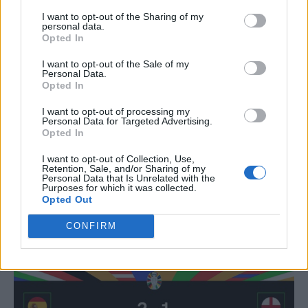
De data asta, Spania a fost cea care a dat „lovitura de
I want to opt-out of the Sharing of my
infarct”, prin rezerva Oyarzabal, în minutul 86.
personal data.
Opted In
Spania – Anglia 2-1:
Nico Williams 47, Oyarzabal 86 /
I want to opt-out of the Sale of my
Palmer 73
Personal Data.
Opted In
SPANIA:
Unai Simon – Carvajal, Le Normand (83 Nacho),
I want to opt-out of processing my
Laporte, Cucurella – Rodri (46 Zubimendi), Fabian Ruiz –
Personal Data for Targeted Advertising.
Opted In
Lamine Yamal (89 Mikel Merino), Dani Olmo, Nico Williams
– Morata (68 Oyarzabal).
Antrenor:
Luis de la Fuente (63
I want to opt-out of Collection, Use,
de ani).
Retention, Sale, and/or Sharing of my
Personal Data that Is Unrelated with the
Purposes for which it was collected.
ANGLIA:
Pickford – Walker, Stones, Guehi, Shaw – Mainoo
Opted Out
(70 Palmer), Rice – Saka, Foden (89 Toney), Bellingham –
CONFIRM
Harry Kane (61 Watkins).
Antrenor:
Gareth Southgate (53
de ani).