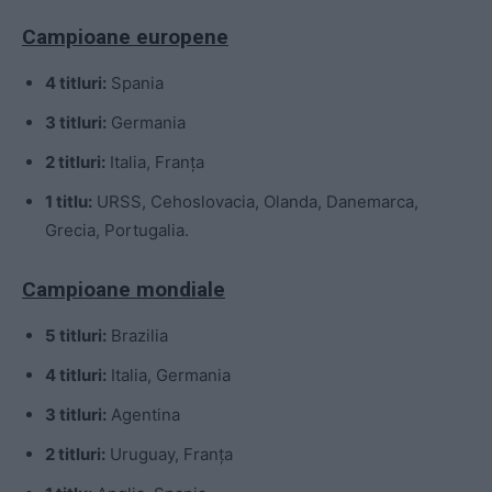
Campioane europene
4 titluri:
Spania
3 titluri:
Germania
2 titluri:
Italia, Franța
1 titlu:
URSS, Cehoslovacia, Olanda, Danemarca,
Grecia, Portugalia.
Campioane mondiale
5 titluri:
Brazilia
4 titluri:
Italia, Germania
3 titluri:
Agentina
2 titluri:
Uruguay, Franța