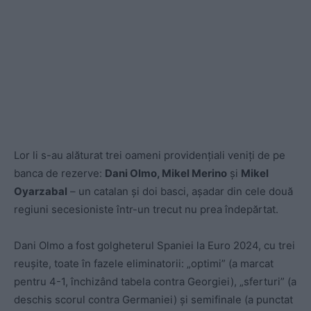
Lor li s-au alăturat trei oameni providențiali veniți de pe
banca de rezerve:
Dani Olmo, Mikel Merino
și
Mikel
Oyarzabal
– un catalan și doi basci, așadar din cele două
regiuni secesioniste într-un trecut nu prea îndepărtat.
Dani Olmo a fost golgheterul Spaniei la Euro 2024, cu trei
reușite, toate în fazele eliminatorii: „optimi” (a marcat
pentru 4-1, închizând tabela contra Georgiei), „sferturi” (a
deschis scorul contra Germaniei) și semifinale (a punctat