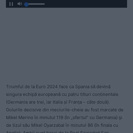
Triumful de la Euro 2024 face ca Spania să devină
singura echipă europeană cu patru titluri continentale
(Germania are trei, iar Italia și Franța – câte două).
Golurile decisive din meciurile-cheie au fost marcate de
Mikel Merino în minutul 119 (în „sfertul” cu Germania) și
de tizul său Mikel Oyarzabal în minutul 86 (în finala cu
Anglia). Ambii sunt basci de la Real Sociedad San