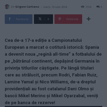
-
De
Grigore Cartianu
marți, 16 iulie 2024
1514
0
Facebook
X
Pinterest
Cea de-a 17-a ediție a Campionatului
European a marcat o cotitură istorică: Spania
a devenit noua „regină all-time” a fotbalului de
pe „bătrânul continent, depășind Germania în
privința titlurilor câștigate. Pe lângă titulari
care au strălucit, precum Rodri, Fabian Ruiz,
Lamine Yamal și Nico Williams, de-a dreptul
providențiali au fost catalanul Dani Olmo și
bascii Mikel Merino și Mikel Oyarzabal, veniți
de pe banca de rezerve!