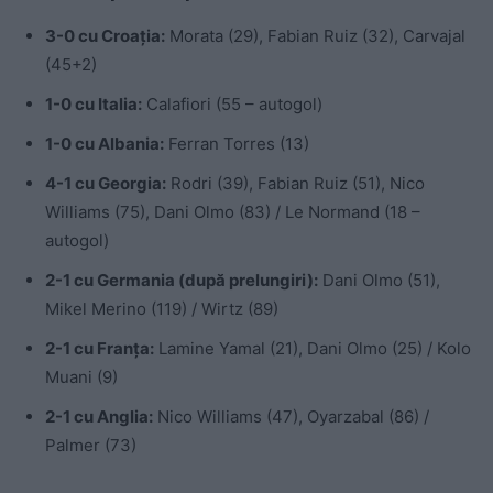
3-0 cu Croația:
Morata (29), Fabian Ruiz (32), Carvajal
(45+2)
1-0 cu Italia:
Calafiori (55 – autogol)
1-0 cu Albania:
Ferran Torres (13)
4-1 cu Georgia:
Rodri (39), Fabian Ruiz (51), Nico
Williams (75), Dani Olmo (83) / Le Normand (18 –
autogol)
2-1 cu Germania (după prelungiri):
Dani Olmo (51),
Mikel Merino (119) / Wirtz (89)
2-1 cu Franța:
Lamine Yamal (21), Dani Olmo (25) / Kolo
Muani (9)
2-1 cu Anglia:
Nico Williams (47), Oyarzabal (86) /
Palmer (73)