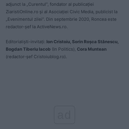
adjunct la „Curentul”, fondator al publicației
ZiaristiOnline.ro și al Asociației Civic Media, publicist la
„Evenimentul zilei”. Din septembrie 2020, Roncea este
redactor-șef la ActiveNews.ro.
Editorialiști-invitați:
Ion Cristoiu, Sorin Roșca Stănescu,
Bogdan Tiberiu Iacob
(In Politics),
Cora Muntean
(redactor-șef Cristoiublog.ro).
ad