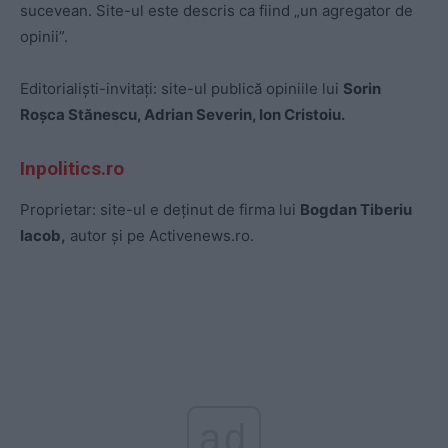
sucevean. Site-ul este descris ca fiind „un agregator de
opinii”.
Editorialiști-invitați: site-ul publică opiniile lui
Sorin
Roșca Stănescu, Adrian Severin, Ion Cristoiu.
Inpolitics.ro
Proprietar: site-ul e deținut de firma lui
Bogdan Tiberiu
Iacob,
autor și pe Activenews.ro.
ad