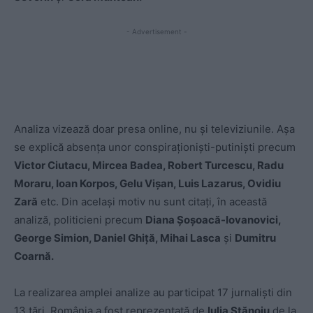
- Advertisement -
Analiza vizează doar presa online, nu și televiziunile. Așa
se explică absența unor conspiraționiști-putiniști precum
Victor Ciutacu, Mircea Badea, Robert Turcescu, Radu
Moraru, Ioan Korpos, Gelu Vișan, Luis Lazarus, Ovidiu
Zară
etc. Din același motiv nu sunt citați, în această
analiză, politicieni precum
Diana Șoșoacă-Iovanovici,
George Simion, Daniel Ghiță, Mihai Lasca
și
Dumitru
Coarnă.
La realizarea amplei analize au participat 17 jurnaliști din
13 țări. România a fost reprezentată de
Iulia Stănoiu
de la