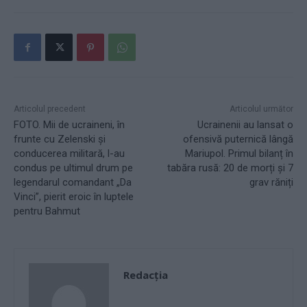
Articolul precedent
Articolul următor
FOTO. Mii de ucraineni, în
Ucrainenii au lansat o
frunte cu Zelenski și
ofensivă puternică lângă
conducerea militară, l-au
Mariupol. Primul bilanț în
condus pe ultimul drum pe
tabăra rusă: 20 de morți și 7
legendarul comandant „Da
grav răniți
Vinci”, pierit eroic în luptele
pentru Bahmut
Redacţia