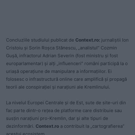
Concluziile studiului publicat de
Context.ro:
jurnaliștii Ion
Cristoiu și Sorin Roșca Stănescu, „analistul” Cozmin
Gușă, infractorul Adrian Severin (fost ministru și fost
europarlamentar) și alți „influenceri” români participă la o
uriașă operațiune de manipulare a informațiilor. Ei
folosesc o infrastructură online care amplifică și propagă
teorii ale conspirației și narațiuni ale Kremlinului.
La nivelul Europei Centrale și de Est, sute de site-uri din
fac parte dintr-o rețea de platforme care distribuie sau
susțin narațiuni pro-Kremlin, dar și alte tipuri de
dezinformări.
Context.ro
a contribuit la „cartografierea”
acestui ecosistem.