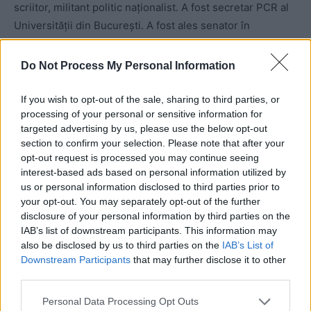
scriitor, militant politic naționalist. A fost secretar PCR al
Universității din București. A fost ales senator în
legislatura 1992-1996, pe lista PDAR în județul Constanța.
Do Not Process My Personal Information
Ortodoxinfo.ro
If you wish to opt-out of the sale, sharing to third parties, or
Proprietari: Site-ul nu oferă date despre proprietar sau
processing of your personal or sensitive information for
autori, în schimb solicită donații pentru Asociația Sfinții
targeted advertising by us, please use the below opt-out
section to confirm your selection. Please note that after your
Mărturisitori din Închisori.
opt-out request is processed you may continue seeing
interest-based ads based on personal information utilized by
us or personal information disclosed to third parties prior to
your opt-out. You may separately opt-out of the further
disclosure of your personal information by third parties on the
IAB’s list of downstream participants. This information may
also be disclosed by us to third parties on the
IAB’s List of
Downstream Participants
that may further disclose it to other
third parties.
ad
Personal Data Processing Opt Outs