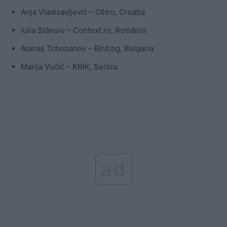
Anja Vladisavljević – Oštro, Croația
Iulia Stănoiu – Context.ro, România
Atanas Tchobanov – Bird.bg, Bulgaria
Marija Vučić – KRIK, Serbia.
ad