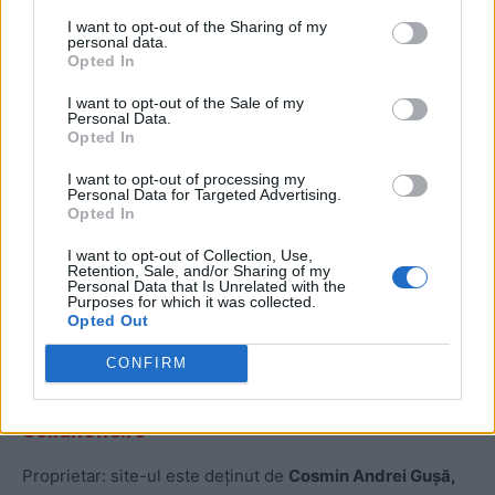
I want to opt-out of the Sharing of my
personal data.
Opted In
I want to opt-out of the Sale of my
Personal Data.
Opted In
R3media.ro
I want to opt-out of processing my
Personal Data for Targeted Advertising.
Opted In
Proprietar: Pagina îi aparține lui
Mihai Șomănescu,
fost
jurnalist la TVR și ProSport, fost redactor-șef la Active
I want to opt-out of Collection, Use,
Retention, Sale, and/or Sharing of my
News.
Personal Data that Is Unrelated with the
Purposes for which it was collected.
Opted Out
Editorialist-invitat:
Ion Cristoiu
este citat frecvent în
CONFIRM
articolele publicate pe site.
Solidnews.ro
Proprietar: site-ul este deținut de
Cosmin Andrei Gușă,