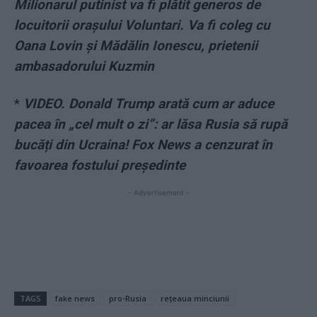
Milionarul putinist va fi plătit generos de
locuitorii orașului Voluntari. Va fi coleg cu
Oana Lovin și Mădălin Ionescu, prietenii
ambasadorului Kuzmin
*
VIDEO. Donald Trump arată cum ar aduce
pacea în „cel mult o zi”: ar lăsa Rusia să rupă
bucăți din Ucraina! Fox News a cenzurat în
favoarea fostului președinte
- Advertisement -
TAGS
fake news
pro-Rusia
rețeaua minciunii