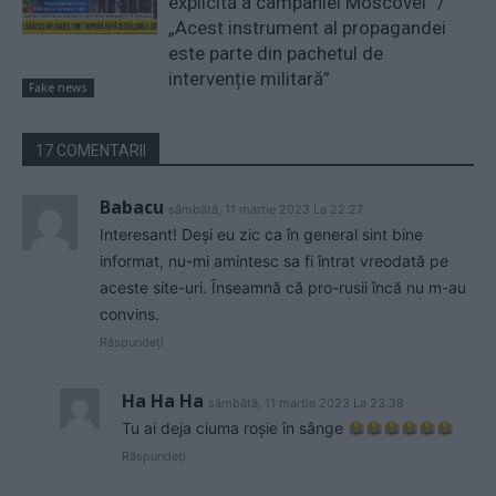
explicită a campaniei Moscovei” /
„Acest instrument al propagandei
este parte din pachetul de
intervenție militară”
Fake news
17 COMENTARII
Babacu
sâmbătă, 11 martie 2023 La 22.27
Interesant! Deși eu zic ca în general sint bine
informat, nu-mi amintesc sa fi întrat vreodată pe
aceste site-uri. Înseamnă că pro-rusii încă nu m-au
convins.
Răspundeți
Ha Ha Ha
sâmbătă, 11 martie 2023 La 23.38
Tu ai deja ciuma roșie în sânge
Răspundeți