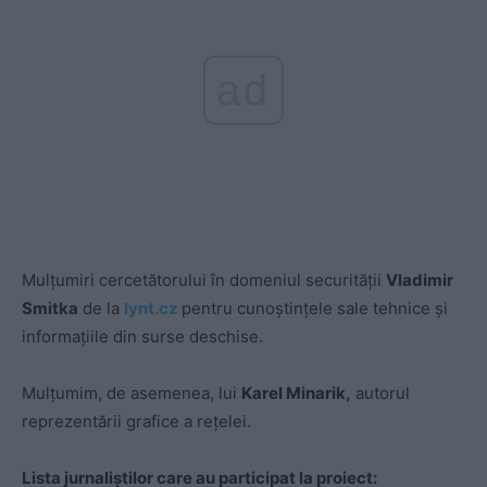
ad
Mulțumiri cercetătorului în domeniul securității
Vladimir
Smitka
de la
lynt.cz
pentru cunoștințele sale tehnice și
informațiile din surse deschise.
Mulțumim, de asemenea, lui
Karel Minarik,
autorul
reprezentării grafice a rețelei.
Lista jurnaliștilor care au participat la proiect: