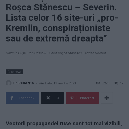
Roșca Stănescu – Severin.
Lista celor 16 site-uri „pro-
Kremlin, conspiraționiste
sau de extremă dreapta”
Cozmin Gușă - Ion Cristoiu - Sorin Roșca Stănescu - Adrian Severin
Fake news
-
De
Redacţia
sâmbătă, 11 martie 2023
5266
17
Facebook
X
Pinterest
Vectorii propagandei ruse sunt tot mai vizibili,