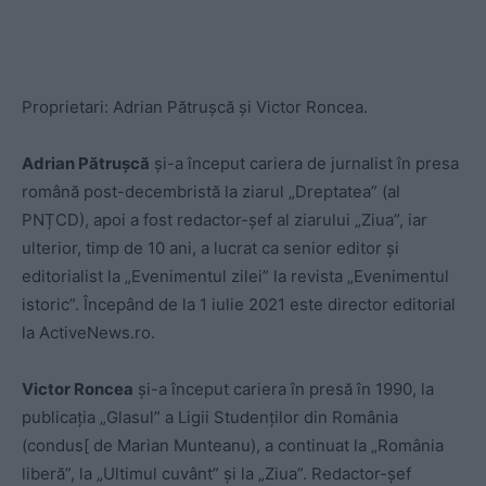
Proprietari: Adrian Pătrușcă și Victor Roncea.
Adrian Pătrușcă
și-a început cariera de jurnalist în presa
română post-decembristă la ziarul „Dreptatea” (al
PNȚCD), apoi a fost redactor-șef al ziarului „Ziua”, iar
ulterior, timp de 10 ani, a lucrat ca senior editor și
editorialist la „Evenimentul zilei” la revista „Evenimentul
istoric”. Începând de la 1 iulie 2021 este director editorial
la ActiveNews.ro.
Victor Roncea
și-a început cariera în presă în 1990, la
publicația „Glasul” a Ligii Studenților din România
(condus[ de Marian Munteanu), a continuat la „România
liberă”, la „Ultimul cuvânt” și la „Ziua”. Redactor-șef