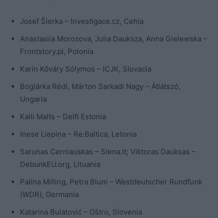
Josef Šlerka – Investigace.cz, Cehia
Anastasiia Morozova, Julia Dauksza, Anna Gielewska –
Frontstory.pl, Polonia
Karin Kőváry Sólymos – ICJK, Slovacia
Boglárka Rédl, Márton Sarkadi Nagy – Átlátszó,
Ungaria
Kaili Malts – Delfi Estonia
Inese Liepiņa – Re:Baltica, Letonia
Sarunas Cerniauskas – Siena.lt; Viktoras Dauksas –
DebunkEU.org, Lituania
Palina Milling, Petra Blum – Westdeutscher Rundfunk
(WDR), Germania
Katarina Bulatović – Oštro, Slovenia