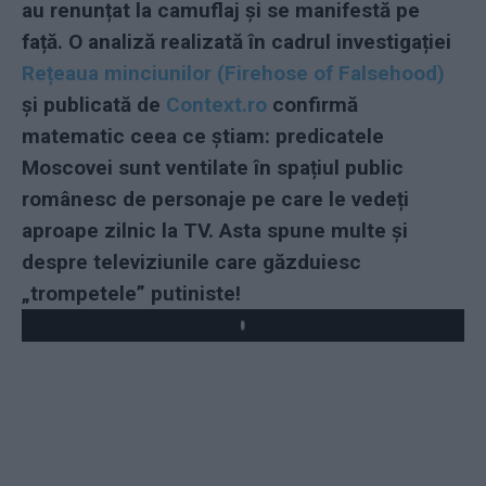
au renunțat la camuflaj și se manifestă pe
față. O analiză realizată în cadrul investigației
Rețeaua minciunilor (Firehose of Falsehood)
și publicată de
Context.ro
confirmă
matematic ceea ce știam: predicatele
Moscovei sunt ventilate în spațiul public
românesc de personaje pe care le vedeți
aproape zilnic la TV. Asta spune multe și
despre televiziunile care găzduiesc
„trompetele” putiniste!
Play