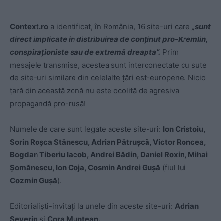
Context.ro
a identificat, în România, 16 site-uri care
„sunt
direct implicate în distribuirea de conținut pro-Kremlin,
conspiraționiste sau de extremă dreapta”.
Prim
mesajele transmise, acestea sunt interconectate cu sute
de site-uri similare din celelalte țări est-europene. Nicio
țară din această zonă nu este ocolită de agresiva
propagandă pro-rusă!
Numele de care sunt legate aceste site-uri:
Ion Cristoiu,
Sorin Roșca Stănescu, Adrian Pătrușcă, Victor Roncea,
Bogdan Tiberiu Iacob, Andrei Bădin, Daniel Roxin, Mihai
Șomănescu, Ion Coja, Cosmin Andrei Gușă
(fiul lui
Cozmin Gușă
).
Editorialiști-invitați la unele din aceste site-uri:
Adrian
Severin
și
Cora Muntean.