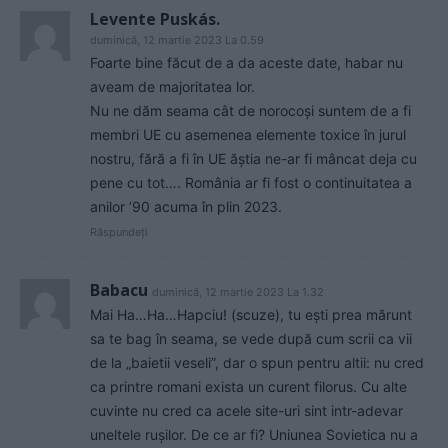
Levente Puskás.
duminică, 12 martie 2023 La 0.59
Foarte bine făcut de a da aceste date, habar nu
aveam de majoritatea lor.
Nu ne dăm seama cât de norocoși suntem de a fi
membri UE cu asemenea elemente toxice în jurul
nostru, fără a fi în UE ăștia ne-ar fi mâncat deja cu
pene cu tot…. România ar fi fost o continuitatea a
anilor ’90 acuma în plin 2023.
Răspundeți
Babacu
duminică, 12 martie 2023 La 1.32
Mai Ha…Ha…Hapciu! (scuze), tu ești prea mărunt
sa te bag în seama, se vede după cum scrii ca vii
de la „baietii veseli”, dar o spun pentru altii: nu cred
ca printre romani exista un curent filorus. Cu alte
cuvinte nu cred ca acele site-uri sint intr-adevar
uneltele rușilor. De ce ar fi? Uniunea Sovietica nu a