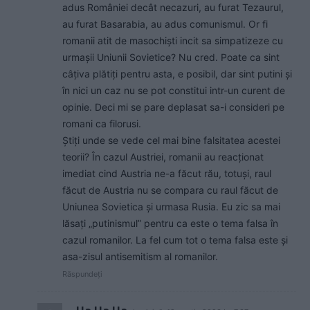
adus României decât necazuri, au furat Tezaurul,
au furat Basarabia, au adus comunismul. Or fi
romanii atit de masochiști incit sa simpatizeze cu
urmașii Uniunii Sovietice? Nu cred. Poate ca sint
câțiva plătiți pentru asta, e posibil, dar sint putini și
în nici un caz nu se pot constitui intr-un curent de
opinie. Deci mi se pare deplasat sa-i consideri pe
romani ca filorusi.
Știți unde se vede cel mai bine falsitatea acestei
teorii? În cazul Austriei, romanii au reacționat
imediat cind Austria ne-a făcut rău, totuși, raul
făcut de Austria nu se compara cu raul făcut de
Uniunea Sovietica și urmasa Rusia. Eu zic sa mai
lăsați „putinismul” pentru ca este o tema falsa în
cazul romanilor. La fel cum tot o tema falsa este și
asa-zisul antisemitism al romanilor.
Răspundeți