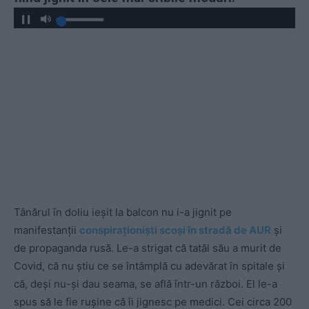
Tânărul în doliu ieșit la balcon nu i-a jignit pe
manifestanții
conspiraționiști scoși în stradă de AUR
și
de propaganda rusă. Le-a strigat că tatăl său a murit de
Covid, că nu știu ce se întâmplă cu adevărat în spitale și
că, deși nu-și dau seama, se află într-un război. El le-a
spus să le fie rușine că îi jignesc pe medici. Cei circa 200