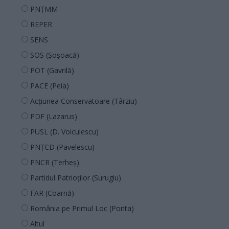
PNȚMM
REPER
SENS
SOS (Șoșoacă)
POT (Gavrilă)
PACE (Peia)
Acțiunea Conservatoare (Târziu)
PDF (Lazarus)
PUSL (D. Voiculescu)
PNȚCD (Pavelescu)
PNCR (Terheș)
Partidul Patrioților (Surugiu)
FAR (Coarnă)
România pe Primul Loc (Ponta)
Altul