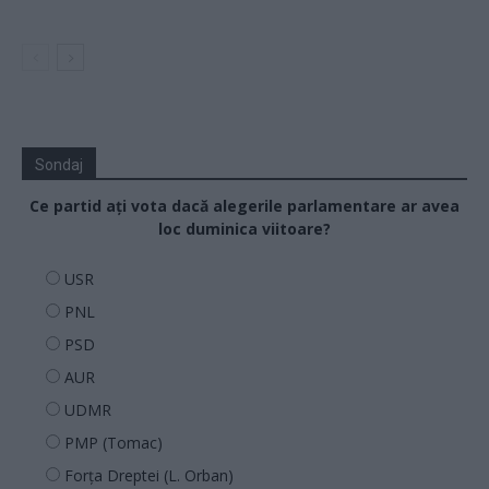
Sondaj
Ce partid ați vota dacă alegerile parlamentare ar avea
loc duminica viitoare?
USR
PNL
PSD
AUR
UDMR
PMP (Tomac)
Forța Dreptei (L. Orban)