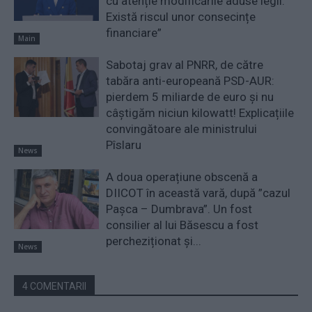
cu atenție modificările aduse legii.
Există riscul unor consecințe
financiare”
Main
Sabotaj grav al PNRR, de către
tabăra anti-europeană PSD-AUR:
pierdem 5 miliarde de euro și nu
câștigăm niciun kilowatt! Explicațiile
convingătoare ale ministrului
Pîslaru
News
A doua operațiune obscenă a
DIICOT în această vară, după ”cazul
Pașca – Dumbrava”. Un fost
consilier al lui Băsescu a fost
percheziționat și...
News
4 COMENTARII