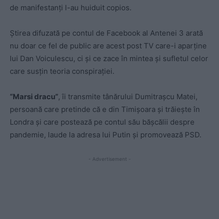
de manifestanți l-au huiduit copios.
Știrea difuzată pe contul de Facebook al Antenei 3 arată
nu doar ce fel de public are acest post TV care-i aparține
lui Dan Voiculescu, ci și ce zace în mintea și sufletul celor
care susțin teoria conspirației.
“Marsi dracu”
, îi transmite tânărului Dumitrașcu Matei,
persoană care pretinde că e din Timișoara și trăiește în
Londra și care postează pe contul său bășcălii despre
pandemie, laude la adresa lui Putin și promovează PSD.
- Advertisement -