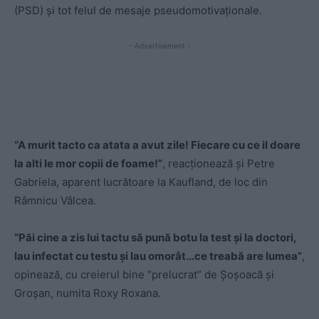
(PSD) și tot felul de mesaje pseudomotivaționale.
- Advertisement -
“A murit tacto ca atata a avut zile! Fiecare cu ce il doare
la alti le mor copii de foame!”
, reacționează și Petre
Gabriela, aparent lucrătoare la Kaufland, de loc din
Râmnicu Vâlcea.
“Păi cine a zis lui tactu să pună botu la test și la doctori,
lau infectat cu testu și lau omorât…ce treabă are lumea”
,
opinează, cu creierul bine “prelucrat” de Șoșoacă și
Groșan, numita Roxy Roxana.