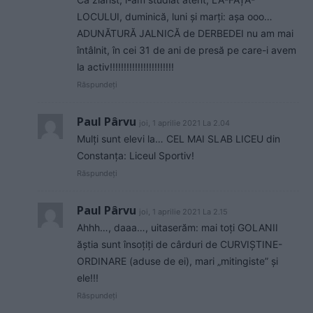
LOCULUI, duminică, luni și marți: așa ooo…
ADUNĂTURĂ JALNICĂ de DERBEDEI nu am mai
întâlnit, în cei 31 de ani de presă pe care-i avem
la activ!!!!!!!!!!!!!!!!!!!!!!!
Răspundeți
Paul Pârvu
joi, 1 aprilie 2021 La 2.04
Mulți sunt elevi la… CEL MAI SLAB LICEU din
Constanța: Liceul Sportiv!
Răspundeți
Paul Pârvu
joi, 1 aprilie 2021 La 2.15
Ahhh…, daaa…, uitaserăm: mai toți GOLANII
ăștia sunt însoțiți de cârduri de CURVIȘTINE-
ORDINARE (aduse de ei), mari „mitingiste” și
ele!!!
Răspundeți