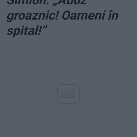
Simion: „Abuz
groaznic! Oameni în
spital!”
ad