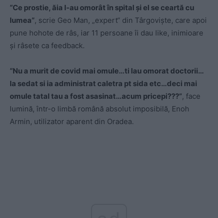
“Ce prostie, ăia l-au omorât în spital și el se ceartă cu
lumea”
, scrie Geo Man, „expert“ din Târgoviște, care apoi
pune hohote de râs, iar 11 persoane îi dau like, inimioare
și râsete ca feedback.
“Nu a murit de covid mai omule…ti lau omorat doctorii…
la sedat si ia administrat caletra pt sida etc…deci mai
omule tatal tau a fost asasinat…acum pricepi???”
, face
lumină, într-o limbă română absolut imposibilă, Enoh
Armin, utilizator aparent din Oradea.