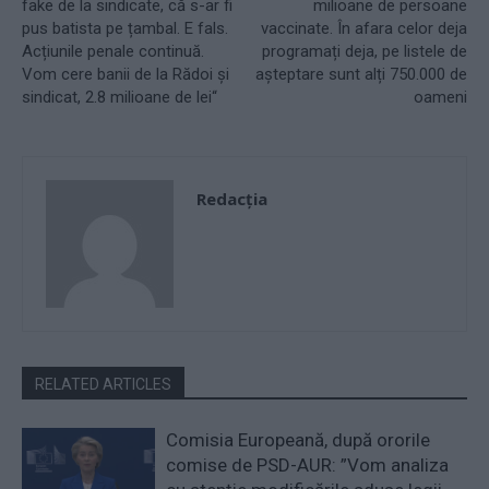
fake de la sindicate, că s-ar fi
milioane de persoane
pus batista pe țambal. E fals.
vaccinate. În afara celor deja
Acțiunile penale continuă.
programați deja, pe listele de
Vom cere banii de la Rădoi și
așteptare sunt alți 750.000 de
sindicat, 2.8 milioane de lei“
oameni
Redacţia
RELATED ARTICLES
Comisia Europeană, după ororile
comise de PSD-AUR: ”Vom analiza