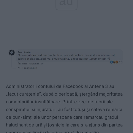
ad
Administratorii contului de Facebook al Antena 3 au
„făcut curățenie”, după o perioadă, ștergând majoritatea
comentariilor insultătoare. Printre zeci de teorii ale
conspirației și înjurături, au fost totuși și câteva remarci
de bun-simț, ale unor persoane care remarcau gradul
halucinant de ură și josnicie la care s-a ajuns din partea
unor români lipsiți de orice urmă de empatie.