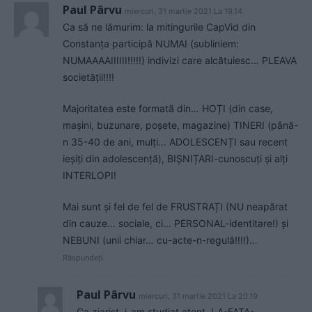
Paul Pârvu
miercuri, 31 martie 2021 La 19.14
Ca să ne lămurim: la mitingurile CapVid din
Constanța participă NUMAI (subliniem:
NUMAAAAIIIIII!!!!!) indivizi care alcătuiesc… PLEAVA
societății!!!!
Majoritatea este formată din… HOȚI (din case,
mașini, buzunare, poșete, magazine) TINERI (până-
n 35-40 de ani, mulți… ADOLESCENȚI sau recent
ieșiți din adolescență), BIȘNIȚARI-cunoscuți și alți
INTERLOPI!
Mai sunt și fel de fel de FRUSTRAȚI (NU neapărat
din cauze… sociale, ci… PERSONAL-identitare!) și
NEBUNI (unii chiar… cu-acte-n-regulă!!!!)…
Răspundeți
Paul Pârvu
miercuri, 31 martie 2021 La 20.19
Ca ziarist, i-am studiat atent, LA-FAȚA-