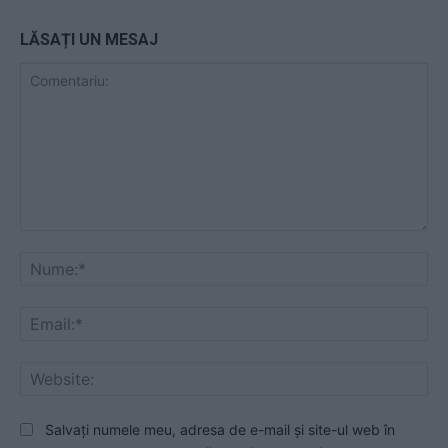
LĂSAȚI UN MESAJ
Comentariu:
Nu
Ema
Web
Salvați numele meu, adresa de e-mail și site-ul web în