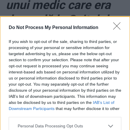
unui medic care era
de gardă la Spitalul
Do Not Process My Personal Information
Județean Bacău când
If you wish to opt-out of the sale, sharing to third parties, or
conspiraționiștii au
processing of your personal or sensitive information for
targeted advertising by us, please use the below opt-out
năvălit în curte
section to confirm your selection. Please note that after your
opt-out request is processed you may continue seeing
interest-based ads based on personal information utilized by
scandând „Asasinii!”
us or personal information disclosed to third parties prior to
your opt-out. You may separately opt-out of the further
*
Tupeu maxim: liderii
disclosure of your personal information by third parties on the
IAB’s list of downstream participants. This information may
AUR au încercat să
also be disclosed by us to third parties on the
IAB’s List of
Downstream Participants
that may further disclose it to other
third parties.
intre peste ministrul
Personal Data Processing Opt Outs