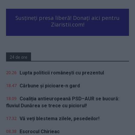
Susțineți presa liberă! Donați aici pentru
Ziaristii.com!
24 de ore
20.26
Lupta politicii românești cu prezentul
18.47
Cărbune și picioare-n gard
18.09
Coaliția antieuropeană PSD–AUR se bucură:
fluviul Dunărea se trece cu piciorul!
17.32
Vă veți blestema zilele, pesedeilor!
08.38
Escrocul Chirieac