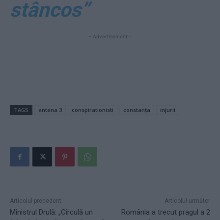
stâncos”
- Advertisement -
TAGS
antena 3
conspirationisti
constanța
injurii
Articolul precedent
Articolul următor
Ministrul Drulă: „Circulă un
România a trecut pragul a 2