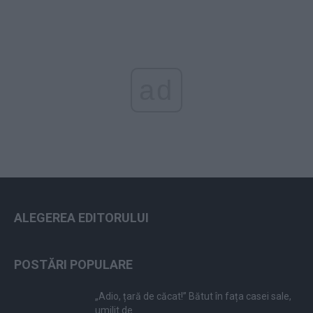
ad
ALEGEREA EDITORULUI
POSTĂRI POPULARE
„Adio, țară de căcat!” Bătut în fața casei sale,
umilit de...