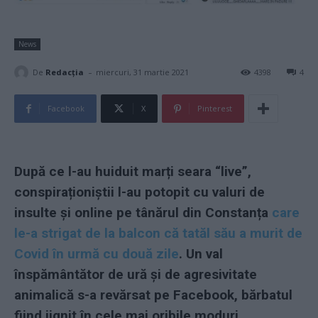
News
-
De
Redacţia
miercuri, 31 martie 2021
4398
4
Facebook
X
Pinterest
După ce l-au huiduit marți seara “live”,
conspiraționiștii l-au potopit cu valuri de
insulte și online pe tânărul din Constanța
care
le-a strigat de la balcon că tatăl său a murit de
Covid în urmă cu două zile
. Un val
înspământător de ură și de agresivitate
animalică s-a revărsat pe Facebook, bărbatul
fiind jignit în cele mai oribile moduri.