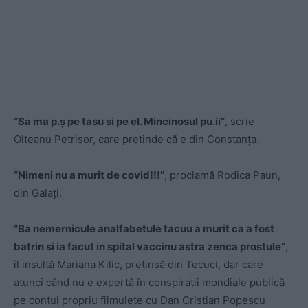
“Sa ma p.ș pe tasu si pe el. Mincinosul pu.ii”
, scrie
Olteanu Petrișor, care pretinde că e din Constanța.
“Nimeni nu a murit de covid!!!”
, proclamă Rodica Paun,
din Galați.
“Ba nemernicule analfabetule tacuu a murit ca a fost
batrin si ia facut in spital vaccinu astra zenca prostule”
,
îl insultă Mariana Kilic, pretinsă din Tecuci, dar care
atunci când nu e expertă în conspirații mondiale publică
pe contul propriu filmulețe cu Dan Cristian Popescu