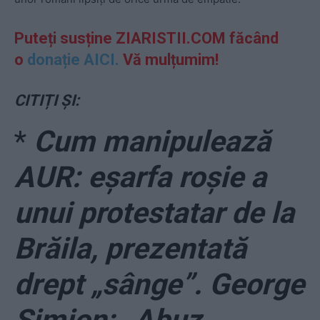
Puteți susține ZIARISTII.COM făcând
o
donație AICI.
Vă mulțumim!
CITIȚI ȘI:
*
Cum manipulează
AUR: eșarfa roșie a
unui protestatar de la
Brăila, prezentată
drept „sânge”. George