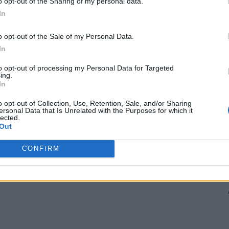
o opt-out of the Sharing of my personal data.
In
r semnau contractele, dar nu primeau un exemplar
o opt-out of the Sale of my Personal Data.
uției, singurul împuternicit să semneze contractele.
In
to opt-out of processing my Personal Data for Targeted
ră de la distanțe mari (unii cu mașina, alții cu avionul),
ing.
In
cinantă. Dialogul a fost redat de reprezentantul unei
o opt-out of Collection, Use, Retention, Sale, and/or Sharing
ersonal Data that Is Unrelated with the Purposes for which it
lected.
M
Out
CONFIRM