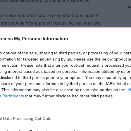
cu dovada deschiderii contului la Trezorerie.
p
e către împuternicitul reprezentantului legal al
enta actul de identitate și împuternicirea notarială.”
a întâlnirea cu PSD-ul”
ocess My Personal Information
amați cei 52 de „instalatori validați” (firmele acceptate
to opt-out of the sale, sharing to third parties, or processing of your per
formation for targeted advertising by us, please use the below opt-out s
i B: Alba (6 firme), Arad (4), Argeș (7), Bacău (8), Bihor
r selection. Please note that after your opt-out request is processed y
joritatea, județe foarte îndepărtate de Capitală.
eing interest-based ads based on personal information utilized by us or
disclosed to third parties prior to your opt-out. You may separately opt-
 Advertisement -
losure of your personal information by third parties on the IAB’s list of
. This information may also be disclosed by us to third parties on the
IA
Participants
that may further disclose it to other third parties.
l Data Processing Opt Outs
din cele 8 județe au venit de la prima oră să semneze
ute clienți interesați de acest program (persoane