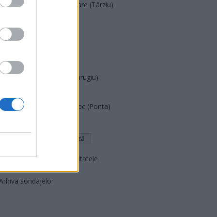
Acțiunea Conservatoare (Târziu)
PDF (Lazarus)
PUSL (D. Voiculescu)
PNȚCD (Pavelescu)
PNCR (Terheș)
Partidul Patrioților (Surugiu)
FAR (Coarnă)
România pe Primul Loc (Ponta)
Altul
Arată rezultatele
Arhiva sondajelor