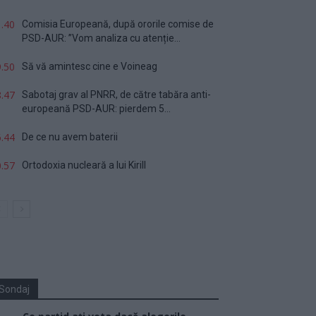
.40
Comisia Europeană, după ororile comise de
PSD-AUR: ”Vom analiza cu atenție...
.50
Să vă amintesc cine e Voineag
.47
Sabotaj grav al PNRR, de către tabăra anti-
europeană PSD-AUR: pierdem 5...
.44
De ce nu avem baterii
.57
Ortodoxia nucleară a lui Kirill
Sondaj