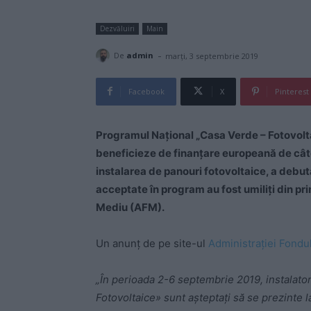
Dezvăluiri
Main
-
De
admin
marți, 3 septembrie 2019
Facebook
X
Pinterest
Programul Național „Casa Verde – Fotovolta
beneficieze de finanțare europeană de câte
instalarea de panouri fotovoltaice, a debut
acceptate în program au fost umiliți din p
Mediu (AFM).
Un anunț de pe site-ul
Administrației Fondu
„În perioada 2-6 septembrie 2019, instalator
Fotovoltaice» sunt așteptați să se prezinte 