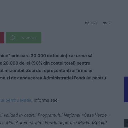
7323
2
WhatsApp
ice”, prin care 30.000 de locuințe ar urma să
 20.000 de lei (90% din costul total) pentru
at mizerabil. Zeci de reprezentanți ai firmelor
rima zi de conducerea Administrației Fondului pentru
lui pentru Mediu
informa sec:
ii validați în cadrul Programului Național «Casa Verde –
la sediul Administrației Fondului pentru Mediu (Splaiul