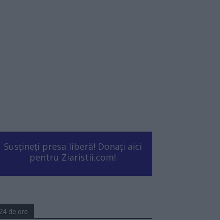
Susțineți presa liberă! Donați aici
pentru Ziaristii.com!
24 de ore