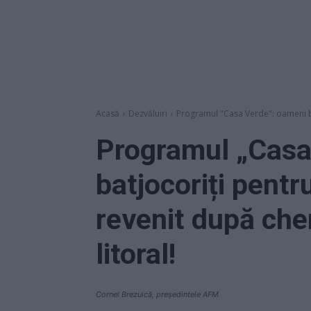
Acasă
Dezvăluiri
Programul "Casa Verde": oameni bat
Programul „Casa
batjocoriți pentr
revenit după ch
litoral!
Cornel Brezuică, președintele AFM