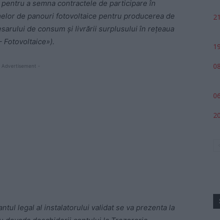
 pentru a semna contractele de participare în
melor de panouri fotovoltaice pentru producerea de
21
sarului de consum și livrării surplusului în rețeaua
 Fotovoltaice»).
19
08
 Advertisement -
06
20
tul legal al instalatorului validat se va prezenta la