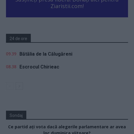
Ziaristii.com!
24 de ore
09.39
Bătălia de la Călugăreni
08.38
Escrocul Chirieac
Sondaj
Ce partid ați vota dacă alegerile parlamentare ar avea
loc duminica viitoare?