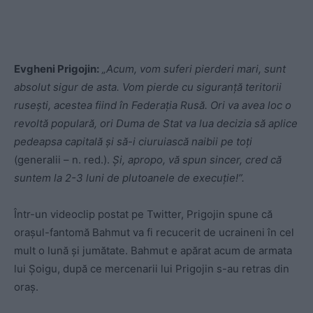
Evgheni Prigojin:
„Acum, vom suferi pierderi mari, sunt
absolut sigur de asta. Vom pierde cu siguranță teritorii
rusești, acestea fiind în Federația Rusă. Ori va avea loc o
revoltă populară, ori Duma de Stat va lua decizia să aplice
pedeapsa capitală și să-i ciuruiască naibii pe toți
(generalii – n. red.).
Și, apropo, vă spun sincer, cred că
suntem la 2-3 luni de plutoanele de execuție!”.
Într-un videoclip postat pe Twitter, Prigojin spune că
orașul-fantomă Bahmut va fi recucerit de ucraineni în cel
mult o lună și jumătate. Bahmut e apărat acum de armata
lui Șoigu, după ce mercenarii lui Prigojin s-au retras din
oraș.