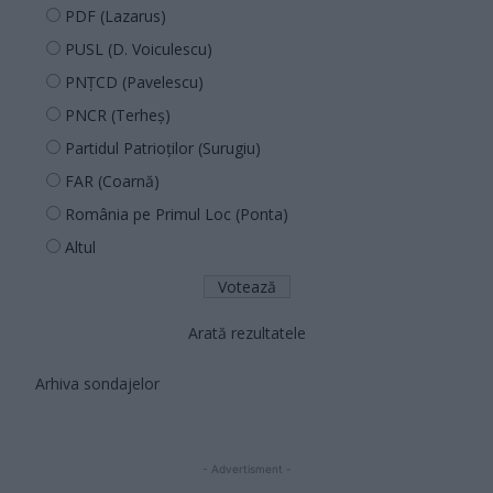
PDF (Lazarus)
PUSL (D. Voiculescu)
PNȚCD (Pavelescu)
PNCR (Terheș)
Partidul Patrioților (Surugiu)
FAR (Coarnă)
România pe Primul Loc (Ponta)
Altul
Arată rezultatele
Arhiva sondajelor
- Advertisment -