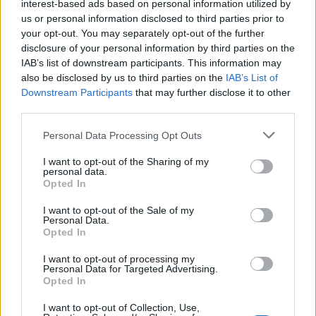
interest-based ads based on personal information utilized by
parlmentari până la 3 dimineața
us or personal information disclosed to third parties prior to
your opt-out. You may separately opt-out of the further
disclosure of your personal information by third parties on the
*
Săptămâna horror a Alexandrei Păcuraru la
IAB’s list of downstream participants. This information may
Realitatea Plus: xenofobie, țățism, deputat USR
also be disclosed by us to third parties on the
IAB’s List of
Downstream Participants
that may further disclose it to other
alungat cu minciuni, ex-ministru siderat de
third parties.
pocirea numelui…
Personal Data Processing Opt Outs
*
Furia tâmpă a lui Olăroiu: „Eu, când aud de
I want to opt-out of the Sharing of my
personal data.
UE, înnebunesc! Ce ne dă nouă Europa?! Ne
Opted In
pune tot felul de restricții, dar nu ne dă nimic în
I want to opt-out of the Sale of my
schimb”
Personal Data.
Opted In
*
A 4-a finală consecutivă de Liga Campionilor
I want to opt-out of processing my
Personal Data for Targeted Advertising.
cu un singur gol: Manchester City – Inter
Opted In
Milano 1-0! Italienii au pierdut toate cele trei
I want to opt-out of Collection, Use,
finale din acest an