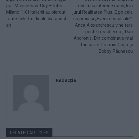
gol: Manchester City – Inter
media cu interese rusești în
Milano 1-0! Italienii au pierdut
jurul Realitatea Plus. E pe cale
toate cele trei finale din acest
să preia și „Evenimentul zilei”.
an
Anca Alexandrescu vine tare
peste fostul ei soț, Dan
Andronic. Din combinație mai
fac parte Cozmin Gușă și
Bobby Păunescu
Redacţia
RELATED ARTICLES