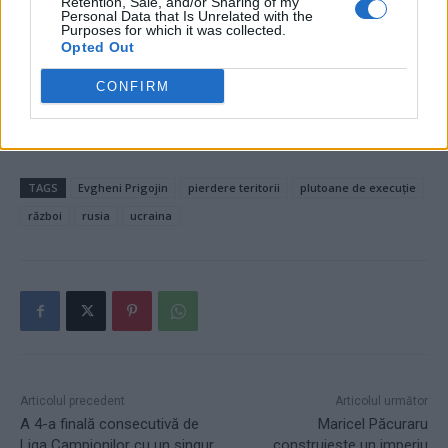
Retention, Sale, and/or Sharing of my
Personal Data that Is Unrelated with the
Purposes for which it was collected.
- Advertisement -
Opted Out
CONFIRM
TAGS
Evgheni Prigojin
pierdere teritorii
plutoane de execuție
război
rusia
ucraina
Articolul precedent
Articolul următor
A 4-a finală consecutivă de
Maricel Păcuraru
Liga Campionilor cu un singur
construiește un imperiu