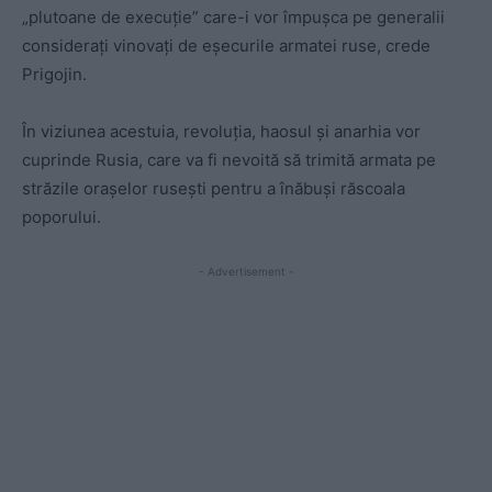
„plutoane de execuție” care-i vor împușca pe generalii
considerați vinovați de eșecurile armatei ruse, crede
Prigojin.
În viziunea acestuia, revoluția, haosul și anarhia vor
cuprinde Rusia, care va fi nevoită să trimită armata pe
străzile orașelor rusești pentru a înăbuși răscoala
poporului.
- Advertisement -