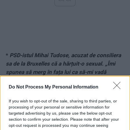
*
PSD-istul Mihai Tudose, acuzat de consiliera
sa de la Bruxelles că a hărțuit-o sexual. „Îmi
spunea să merg în fața lui ca să-mi vadă
fundul. Vorbea vulgar, făcea aluzii: «Îmbracă-te
Do Not Process My Personal Information
mai mult în fustă, știi că ai craci frumoși!»”
If you wish to opt-out of the sale, sharing to third parties, or
*
AUDIO. „Mâine să nu vii la Parlament, jegule!
processing of your personal or sensitive information for
Îți rup chiloții de pârțar ce ești, mă, m…! Să ți-o
targeted advertising by us, please use the below opt-out
section to confirm your selection. Please note that after your
îndes!“ Deputatul Titi „Patru-Mâini“, dat afară
opt-out request is processed you may continue seeing
de AUR după ce s-a îmbătat și a sunat alți