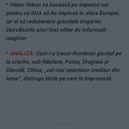
*
Viktor Orban se bazează pe imperiul rus
pentru ca SUA să fie împinsă în afara Europei,
iar el să redeseneze granițele Ungariei.
Dezvăluirile unui fost ofițer de informații
maghiar
*
ANALIZĂ.
Cum i-a trecut României glonțul pe
la ureche, sub Năstase, Ponta, Dragnea și
Dăncilă. China, „cel mai neiertător creditor din
lume“, distruge țările pe care le împrumută