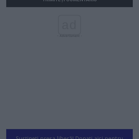
ad
- Advertisment -
Susțineți presa liberă! Donați aici pentru