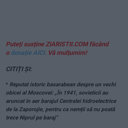
Puteți susține ZIARISTII.COM făcând
o
donație AICI.
Vă mulțumim!
CITIȚI ȘI:
*
Reputat istoric basarabean despre un vechi
obicei al Moscovei: „În 1941, sovieticii au
aruncat în aer barajul Centralei hidroelectrice
de la Zaporojie, pentru ca nemții să nu poată
trece Niprul pe baraj”