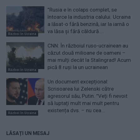
”Rusia e în colaps complet, se
întoarce la industria calului. Ucraina
a lăsat-o fără benzină, iar la iarnă o
va lăsa și fără căldură....
Război în Ucraina
CNN: În războiul ruso-ucrainean au
căzut două milioane de oameni –
mai mulți decât la Stalingrad! Acum
pică 8 ruși la un ucrainean
Război în Ucraina
Un document excepțional:
Scrisoarea lui Zelenski către
agresorul său, Putin. ”Veți fi nevoit
să luptați mult mai mult pentru
existența dvs. – nu cea...
Război în Ucraina
LĂSAȚI UN MESAJ