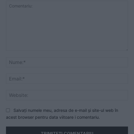
Comentariu:
Nu
Ema
Web
Salvați numele meu, adresa de e-mail și site-ul web în
acest browser pentru data viitoare i comentariu.