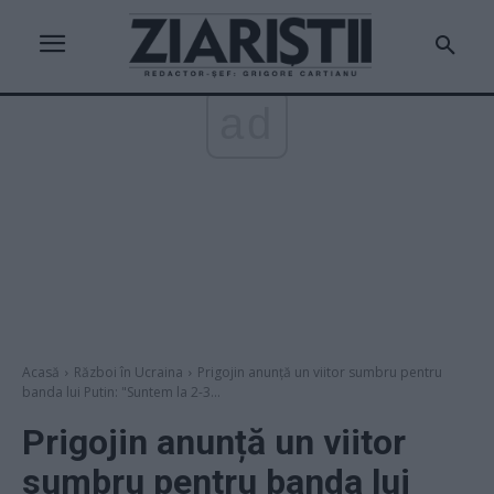
ad
Acasă
Război în Ucraina
Prigojin anunță un viitor sumbru pentru
banda lui Putin: "Suntem la 2-3...
Prigojin anunță un viitor
sumbru pentru banda lui