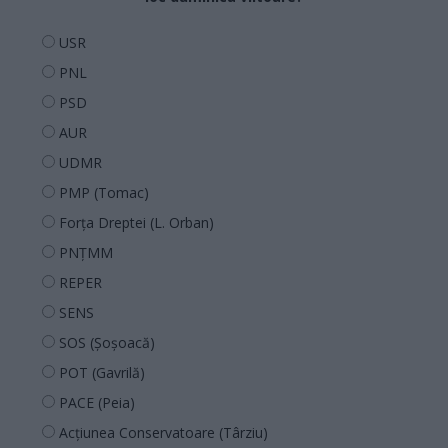
USR
PNL
PSD
AUR
UDMR
PMP (Tomac)
Forța Dreptei (L. Orban)
PNȚMM
REPER
SENS
SOS (Șoșoacă)
POT (Gavrilă)
PACE (Peia)
Acțiunea Conservatoare (Târziu)