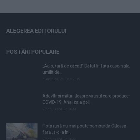
ALEGEREA EDITORULUI
POSTĂRI POPULARE
„Adio, țară de căcat!” Bătut în fața casei sale,
umilit de...
duminică, 21 iulie 2019
Adevăr și mituri despre virusul care produce
COVID-19. Analiza a doi...
vineri, 3 aprilie 2020
Flota rusă nu mai poate bombarda Odessa
fără „s-o ia în...
vineri, 8 aprilie 2022