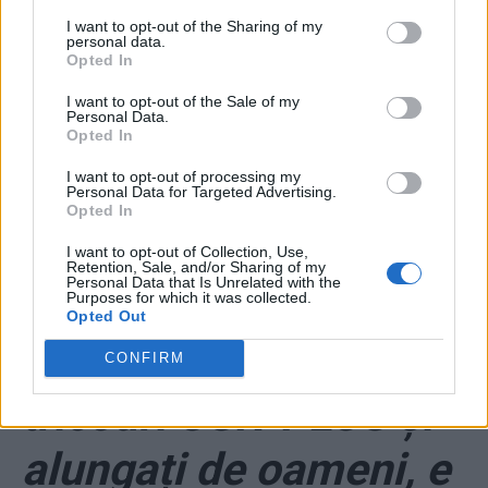
cinematografele.
I want to opt-out of the Sharing of my
personal data.
Opted In
Rămân închise
I want to opt-out of the Sale of my
Personal Data.
barurile și cluburile
Opted In
I want to opt-out of processing my
*
VIDEO. Abjecție
Personal Data for Targeted Advertising.
Opted In
marca PSD: un film cu
I want to opt-out of Collection, Use,
Retention, Sale, and/or Sharing of my
Personal Data that Is Unrelated with the
bărbați deghizați în
Purposes for which it was collected.
Opted Out
femei, purtând
CONFIRM
tricouri USR-PLUS și
alungați de oameni, e