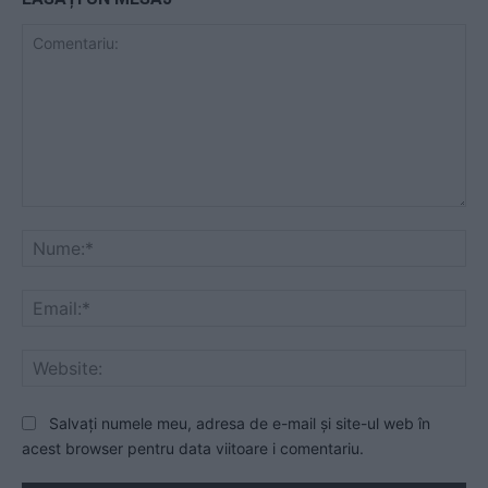
Comentariu:
Nu
Ema
Web
Salvați numele meu, adresa de e-mail și site-ul web în
acest browser pentru data viitoare i comentariu.