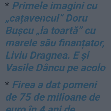
*
Primele imagini cu
„cațavencul” Doru
Bușcu „la toartă” cu
marele său finanțator,
Liviu Dragnea. E și
Vasile Dâncu pe acolo
*
Firea a dat pomeni
de 75 de milioane de
euro în 4 ani de