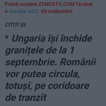
Puteți susține ZIARISTII.COM făcând
o
donație AICI.
Vă mulțumim!
CITIȚI ȘI:
*
Ungaria își închide
granițele de la 1
septembrie. Românii
vor putea circula,
totuși, pe coridoare
de tranzit