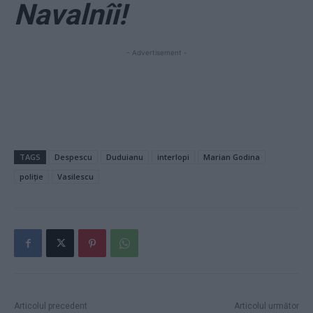
Navalnîi!
- Advertisement -
TAGS
Despescu
Duduianu
interlopi
Marian Godina
poliție
Vasilescu
Articolul precedent
Articolul următor