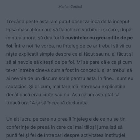
Marian Godină
Trecând peste asta, am putut observa încă de la început
lipsa mascaților care să flancheze vorbitorii și care, după
mintea unora, să dea forță
cuvintelor cu greu citite de pe
foi.
Între noi fie vorba, nu înțeleg de ce ar trebui să vii cu
niște explicații simple despre ce ai făcut sau nu ai făcut și
să ai nevoie să citești de pe foi. Mi se pare că e ca și cum
te-ar întreba cineva cum a fost în concediu și ar trebui să
ai nevoie de un discurs scris pentru asta. În fine… sunt eu
răutăcios. Și oricum, mai tare mă interesau explicațiile
decât dacă erau citite sau nu. Așa că am așteptat să
treacă ora 14 și să înceapă declarația.
Un alt lucru pe care nu prea îl înțeleg e de ce nu se țin
conferințe de presă în care cei mai tăioși jurnaliști să
pună fel și fel de întrebări despre activitatea instituției.