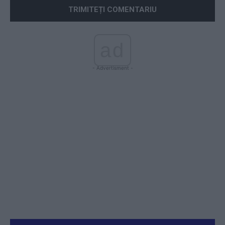
ad
- Advertisment -