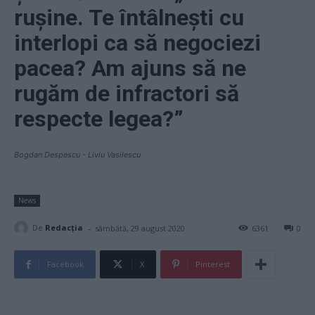
ruşine. Te întâlneşti cu
interlopi ca să negociezi
pacea? Am ajuns să ne
rugăm de infractori să
respecte legea?”
Bogdan Despescu - Liviu Vasilescu
News
-
De
Redacţia
sâmbătă, 29 august 2020
6361
0
Facebook
X
Pinterest