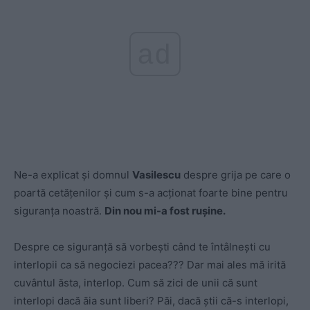
ad
Ne-a explicat și domnul
Vasilescu
despre grija pe care o
poartă cetățenilor și cum s-a acționat foarte bine pentru
siguranța noastră.
Din nou mi-a fost rușine.
Despre ce siguranță să vorbești când te întâlnești cu
interlopii ca să negociezi pacea??? Dar mai ales mă irită
cuvântul ăsta, interlop. Cum să zici de unii că sunt
interlopi dacă ăia sunt liberi? Păi, dacă știi că-s interlopi,