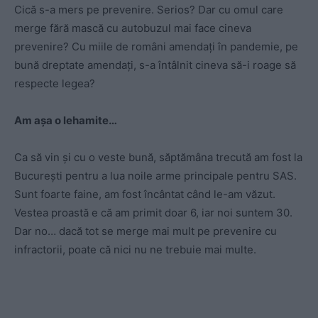
Cică s-a mers pe prevenire. Serios? Dar cu omul care
merge fără mască cu autobuzul mai face cineva
prevenire? Cu miile de români amendați în pandemie, pe
bună dreptate amendați, s-a întâlnit cineva să-i roage să
respecte legea?
Am așa o lehamite…
Ca să vin și cu o veste bună, săptămâna trecută am fost la
București pentru a lua noile arme principale pentru SAS.
Sunt foarte faine, am fost încântat când le-am văzut.
Vestea proastă e că am primit doar 6, iar noi suntem 30.
Dar no… dacă tot se merge mai mult pe prevenire cu
infractorii, poate că nici nu ne trebuie mai multe.