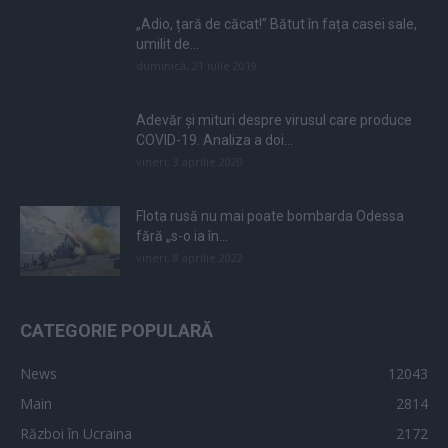
„Adio, țară de căcat!” Bătut în fața casei sale,
umilit de...
duminică, 21 iulie 2019
Adevăr și mituri despre virusul care produce
COVID-19. Analiza a doi...
vineri, 3 aprilie 2020
Flota rusă nu mai poate bombarda Odessa
fără „s-o ia în...
vineri, 8 aprilie 2022
CATEGORIE POPULARĂ
News
12043
Main
2814
Război în Ucraina
2172