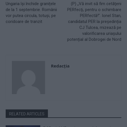
Ungaria își închide granițele
(P) „Vă invit să fim cetăţeni
de la 1 septembrie. Românii
PERfecţi, pentru o schimbare
vor putea circula, totuși, pe
PERfectă!”. Ionel Stan,
coridoare de tranzit
candidatul PER la preşedinția
CJ Tulcea, mizează pe
valorificarea uriașului
potențial al Dobrogei de Nord
Redacţia
RELATED ARTICLES