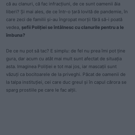
că au clanuri, că fac infracțiuni, de ce sunt oamenii ăia
liberi? Și mai ales, de ce într-o țară lovită de pandemie, în
care zeci de familii și-au îngropat morții fără să-i poată
vedea,
șefii Poliției se întâlnesc cu clanurile pentru a le
îmbuna?
De ce nu pot să tac? E simplu: de fel nu prea îmi pot ține
gura, dar acum cu atât mai mult sunt afectat de situația
asta. Imaginea Poliției e tot mai jos, iar mascații sunt
văzuți ca bocitoarele de la priveghi. Păcat de oamenii de
la talpa instituției, cei care duc greul și în capul cărora se
sparg prostiile pe care le fac alții.