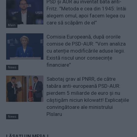
PSD și AUR au inventat bâta anti-
Fritz. ”Metoda e cea din 1945: întâi
alegem omul, apoi facem legea cu
care să scăpăm de el”
Main
Comisia Europeană, după ororile
comise de PSD-AUR: ”Vom analiza
cu atenție modificările aduse legii.
Există riscul unor consecințe
financiare”
News
Sabotaj grav al PNRR, de către
tabăra anti-europeană PSD-AUR:
pierdem 5 miliarde de euro și nu
câștigăm niciun kilowatt! Explicațiile
convingătoare ale ministrului
Pîslaru
News
LĂSAȚI UN MESAJ