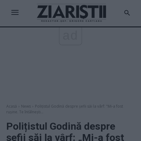
ad
Acasă
News
Polițistul Godină despre șefii săi la vârf: "Mi-a fost
ruşine. Te întâlneşti...
Polițistul Godină despre
șefii săi la vârf: „Mi-a fost