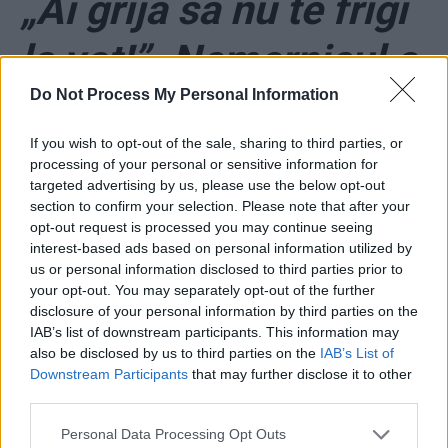
„Ai grijă să nu te frigi
la vot!”. Nemernicul e
Do Not Process My Personal Information
condamnat pentru
If you wish to opt-out of the sale, sharing to third parties, or
incendiul de la
processing of your personal or sensitive information for
targeted advertising by us, please use the below opt-out
Colectiv
section to confirm your selection. Please note that after your
opt-out request is processed you may continue seeing
interest-based ads based on personal information utilized by
*
De la 1 septembrie
us or personal information disclosed to third parties prior to
your opt-out. You may separately opt-out of the further
disclosure of your personal information by third parties on the
se redeschid
IAB’s list of downstream participants. This information may
also be disclosed by us to third parties on the
IAB’s List of
restaurantele,
Downstream Participants
that may further disclose it to other
third parties.
cafenelele, teatrele și
Personal Data Processing Opt Outs