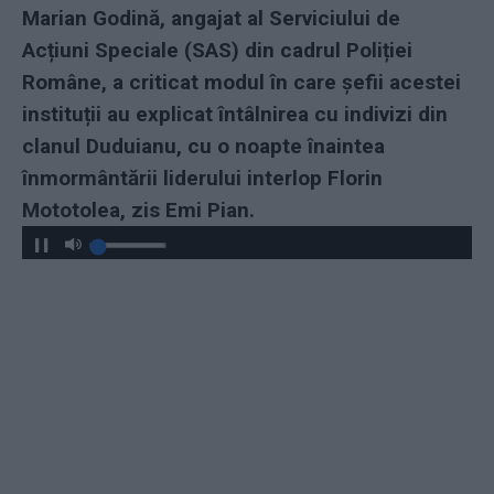
Marian Godină, angajat al Serviciului de
Acțiuni Speciale (SAS) din cadrul Poliției
Române, a criticat modul în care şefii acestei
instituții au explicat întâlnirea cu indivizi din
clanul Duduianu, cu o noapte înaintea
înmormântării liderului interlop Florin
Mototolea, zis Emi Pian.