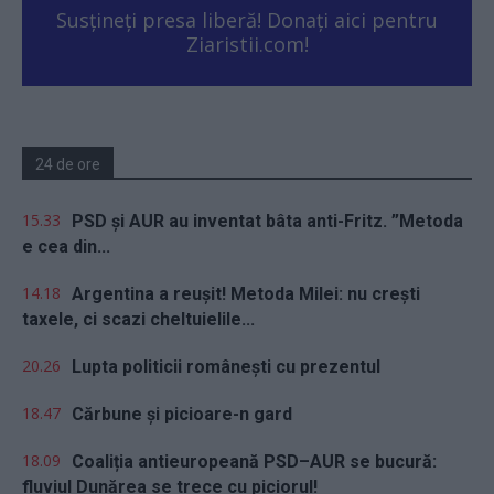
Susțineți presa liberă! Donați aici pentru
Ziaristii.com!
24 de ore
15.33
PSD și AUR au inventat bâta anti-Fritz. ”Metoda
e cea din...
14.18
Argentina a reușit! Metoda Milei: nu crești
taxele, ci scazi cheltuielile...
20.26
Lupta politicii românești cu prezentul
18.47
Cărbune și picioare-n gard
18.09
Coaliția antieuropeană PSD–AUR se bucură:
fluviul Dunărea se trece cu piciorul!