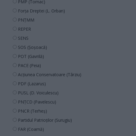
PMP (Tomac)
Forța Dreptei (L. Orban)
PNȚMM
REPER
SENS
SOS (Șoșoacă)
POT (Gavrilă)
PACE (Peia)
Acțiunea Conservatoare (Târziu)
PDF (Lazarus)
PUSL (D. Voiculescu)
PNȚCD (Pavelescu)
PNCR (Terheș)
Partidul Patrioților (Surugiu)
FAR (Coarnă)