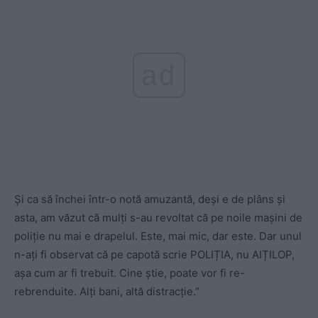
ad
Și ca să închei într-o notă amuzantă, deși e de plâns și
asta, am văzut că mulți s-au revoltat că pe noile mașini de
poliție nu mai e drapelul. Este, mai mic, dar este. Dar unul
n-ați fi observat că pe capotă scrie POLIȚIA, nu AIȚILOP,
așa cum ar fi trebuit. Cine știe, poate vor fi re-
rebrenduite. Alți bani, altă distracție.”