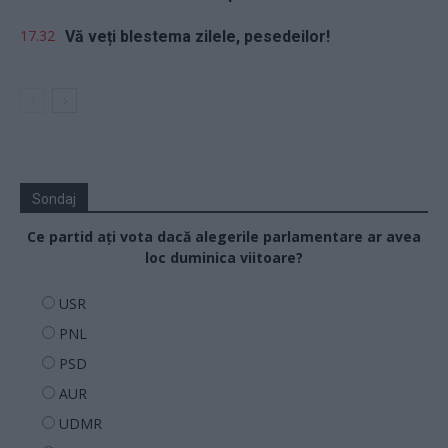
17.32
Vă veți blestema zilele, pesedeilor!
Sondaj
Ce partid ați vota dacă alegerile parlamentare ar avea
loc duminica viitoare?
USR
PNL
PSD
AUR
UDMR