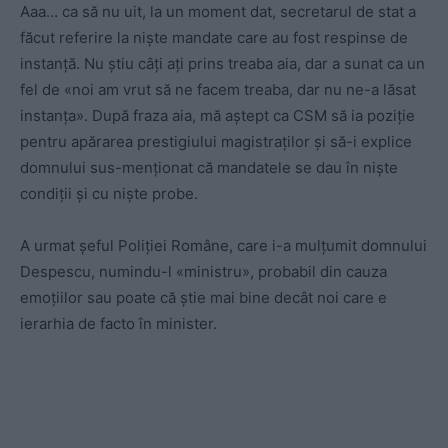
Aaa… ca să nu uit, la un moment dat, secretarul de stat a
făcut referire la niște mandate care au fost respinse de
instanță. Nu știu câți ați prins treaba aia, dar a sunat ca un
fel de «noi am vrut să ne facem treaba, dar nu ne-a lăsat
instanța». După fraza aia, mă aștept ca CSM să ia poziție
pentru apărarea prestigiului magistraților și să-i explice
domnului sus-menționat că mandatele se dau în niște
condiții și cu niște probe.
A urmat șeful Poliției Române, care i-a mulțumit domnului
Despescu, numindu-l «ministru», probabil din cauza
emoțiilor sau poate că știe mai bine decât noi care e
ierarhia de facto în minister.