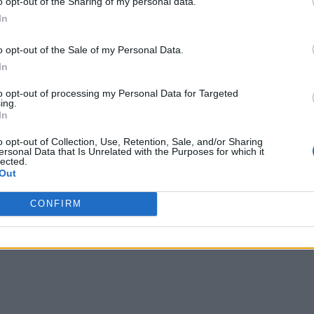
o opt-out of the Sharing of my personal data.
rban
In
o opt-out of the Sale of my Personal Data.
onstrucţie politică…”
In
a marcat profund şi m-a făcut pentru prima oară să-mi
to opt-out of processing my Personal Data for Targeted
ing.
eastă gaşcă
care a călcat în picioare lucruri
In
nu a fost Congres în care oamenii să voteze liber.
Au
o opt-out of Collection, Use, Retention, Sale, and/or Sharing
ersonal Data that Is Unrelated with the Purposes for which it
lected.
Out
 Advertisement -
CONFIRM