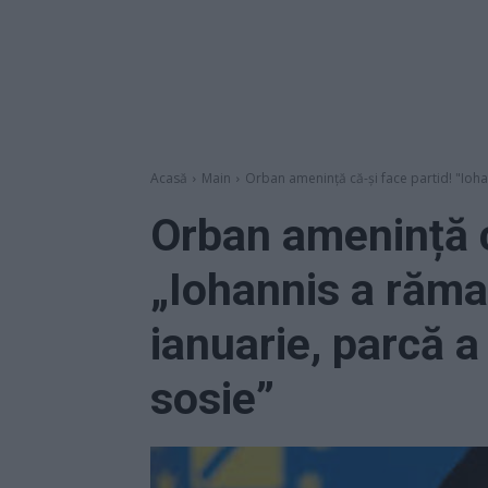
Acasă
Main
Orban amenință că-și face partid! "Ioha
Orban amenință c
„Iohannis a răma
ianuarie, parcă a
sosie”