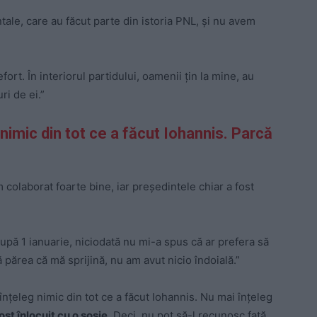
ale, care au făcut parte din istoria PNL, și nu avem
ort. În interiorul partidului, oamenii țin la mine, au
ri de ei.”
nimic din tot ce a făcut Iohannis. Parcă
 colaborat foarte bine, iar preşedintele chiar a fost
după 1 ianuarie, niciodată nu mi-a spus că ar prefera să
ă părea că mă sprijină, nu am avut nicio îndoială.”
nţeleg nimic din tot ce a făcut Iohannis. Nu mai înţeleg
ost înlocuit cu o sosie.
Deci, nu pot să-l recunosc faţă