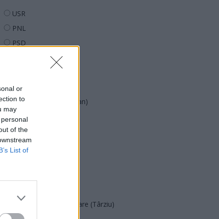
USR
PNL
PSD
AUR
UDMR
PMP (Tomac)
sonal or
ection to
Forța Dreptei (L. Orban)
ou may
PNȚMM
 personal
out of the
REPER
 downstream
SENS
B’s List of
SOS (Șoșoacă)
POT (Gavrilă)
PACE (Peia)
Acțiunea Conservatoare (Târziu)
PDF (Lazarus)