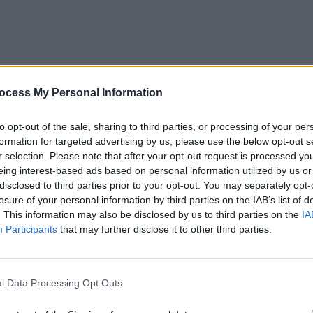
ocess My Personal Information
to opt-out of the sale, sharing to third parties, or processing of your per
formation for targeted advertising by us, please use the below opt-out s
r selection. Please note that after your opt-out request is processed y
eing interest-based ads based on personal information utilized by us or
disclosed to third parties prior to your opt-out. You may separately opt-
losure of your personal information by third parties on the IAB’s list of
e Florin Cîţu pentru președinția PNL, Ludovic Orban a
. This information may also be disclosed by us to third parties on the
IA
Participants
that may further disclose it to other third parties.
tâlc. Moderator:
„Ați vota suspendarea preşedintelui?”.
 întrebare”.
l Data Processing Opt Outs