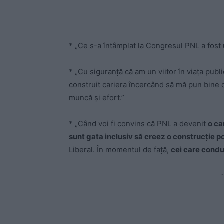
* „Ce s-a întâmplat la Congresul PNL a fost
* „Cu siguranţă că am un viitor în viaţa publ
construit cariera încercând să mă pun bine c
muncă şi efort.”
* „Când voi fi convins că PNL a devenit
o ca
sunt gata inclusiv să creez o construcţie po
Liberal. În momentul de faţă,
cei care condu
-