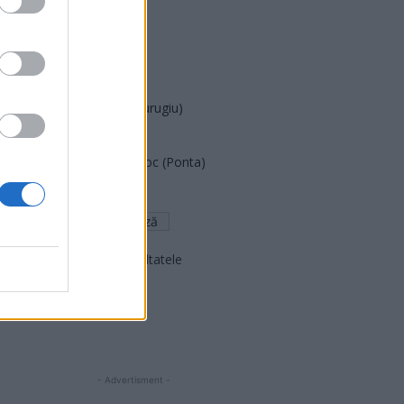
PUSL (D. Voiculescu)
PNȚCD (Pavelescu)
PNCR (Terheș)
Partidul Patrioților (Surugiu)
FAR (Coarnă)
România pe Primul Loc (Ponta)
Altul
Arată rezultatele
Arhiva sondajelor
- Advertisment -