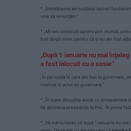
* „Întotdeauna am susținut lucruri fundament
voie să renunțăm.”
* „Mi-am construit cariera prin muncă, prin ef
fost lângă mine, pentru că și eu am fost alătu
„După 1 ianuarie nu mai înţeleg 
a fost înlocuit cu o sosie”
„În perioada în care am fost la guvernare, am
implicat în actul de guvernare.”
* „În toate discuţiile avute cu preşedintele 
fie altcineva preşedinte la PNL. În prima faz
* „Vă mărturisesc că după 1 ianuarie nu mai î
nimic. De multe ori am senzaţia că
parcă a f