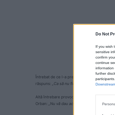
Do Not Pr
If you wish 
sensitive in
confirm you
continue se
information 
further disc
Întrebat de ce l-a preferat Klaus Iohannis p
participants
răspuns:
„Ca să nu fiu eu”.
Downstream 
Altă întrebare provocatoare, alt răspuns cu 
Orban:
„Nu vă dau acum răspunsul la această
Persona