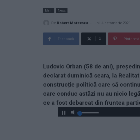
Main
News
-
De
Robert Mateescu
luni, 4 octombrie 2021
Facebook
X
Pinterest
Ludovic Orban (58 de ani), președin
declarat duminică seara, la Realita
construcție politică care să continu
care conduc astăzi nu au nicio legă
ce a fost debarcat din fruntea parti