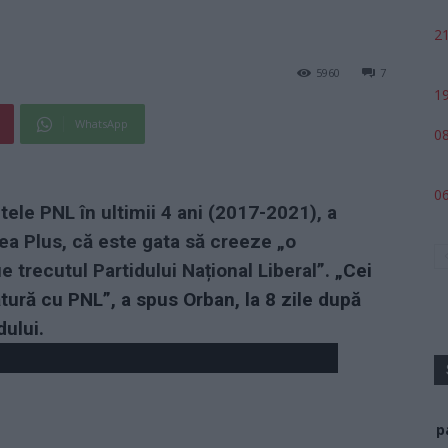
21
5960
7
19
WhatsApp
08
06
tele PNL în ultimii 4 ani (2017-2021), a
tea Plus, că este gata să creeze „o
e trecutul Partidului Național Liberal”.
„Cei
tură cu PNL”, a spus Orban, la 8 zile după
dului.
p