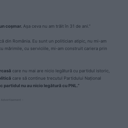
un coşmar.
Aşa ceva nu am trăit în 31 de ani.”
ică din România. Eu sunt un politician atipic, nu mi-am
u mărimile, cu serviciile, mi-am construit cariera prin
rcasă
care nu mai are nicio legătură cu partidul istoric,
litică
care să continue trecutul Partidului Național
c partidul nu au nicio legătură cu PNL.”
 Advertisement -