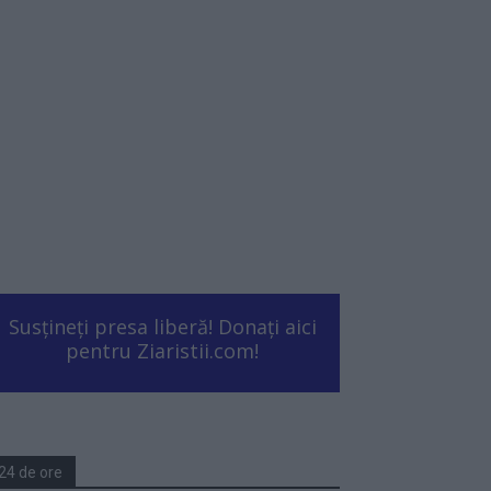
Susțineți presa liberă! Donați aici
pentru Ziaristii.com!
24 de ore