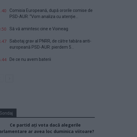
.40
Comisia Europeană, după ororile comise de
PSD-AUR: ”Vom analiza cu atenție...
.50
Să vă amintesc cine e Voineag
.47
Sabotaj grav al PNRR, de către tabăra anti-
europeană PSD-AUR: pierdem 5...
.44
De ce nu avem baterii
Sondaj
Ce partid ați vota dacă alegerile
arlamentare ar avea loc duminica viitoare?