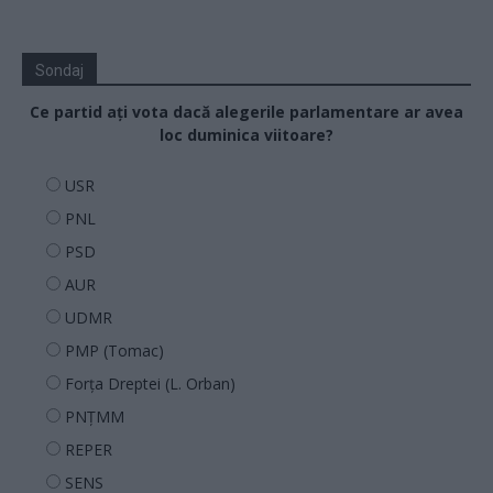
Sondaj
Ce partid ați vota dacă alegerile parlamentare ar avea
loc duminica viitoare?
USR
PNL
PSD
AUR
UDMR
PMP (Tomac)
Forța Dreptei (L. Orban)
PNȚMM
REPER
SENS