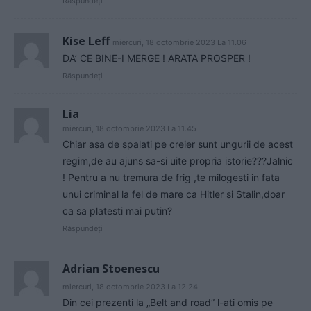
Răspundeți
Kise Leff
miercuri, 18 octombrie 2023 La 11.06
DA’ CE BINE-I MERGE ! ARATA PROSPER !
Răspundeți
Lia
miercuri, 18 octombrie 2023 La 11.45
Chiar asa de spalati pe creier sunt ungurii de acest
regim,de au ajuns sa-si uite propria istorie???Jalnic
! Pentru a nu tremura de frig ,te milogesti in fata
unui criminal la fel de mare ca Hitler si Stalin,doar
ca sa platesti mai putin?
Răspundeți
Adrian Stoenescu
miercuri, 18 octombrie 2023 La 12.24
Din cei prezenti la „Belt and road” l-ati omis pe