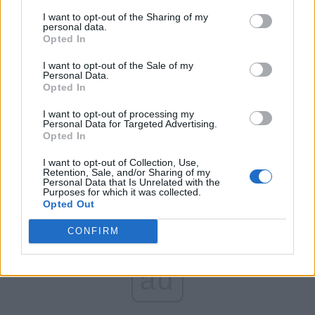
I want to opt-out of the Sharing of my
personal data.
Viktor Orban își bate joc nu doar de de Uniunea
Opted In
Europeană și de NATO, care au adus Ungariei
prosperitatea și securitatea în epoca post-comunistă, ci
I want to opt-out of the Sale of my
Personal Data.
și de propria istorie. Uniunea Sovietică, dirijată de la
Opted In
Moscova, a condus invazia militară din Ungaria, în 1956,
I want to opt-out of processing my
ucigând peste 3.000 de oameni și strivind sub șenilele
Personal Data for Targeted Advertising.
Opted In
tancurilor dorința de libertate a poporului maghiar.
I want to opt-out of Collection, Use,
Retention, Sale, and/or Sharing of my
Personal Data that Is Unrelated with the
Purposes for which it was collected.
Opted Out
CONFIRM
ad