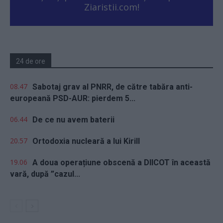
Ziaristii.com!
24 de ore
08.47
Sabotaj grav al PNRR, de către tabăra anti-
europeană PSD-AUR: pierdem 5...
06.44
De ce nu avem baterii
20.57
Ortodoxia nucleară a lui Kirill
19.06
A doua operațiune obscenă a DIICOT în această
vară, după ”cazul...