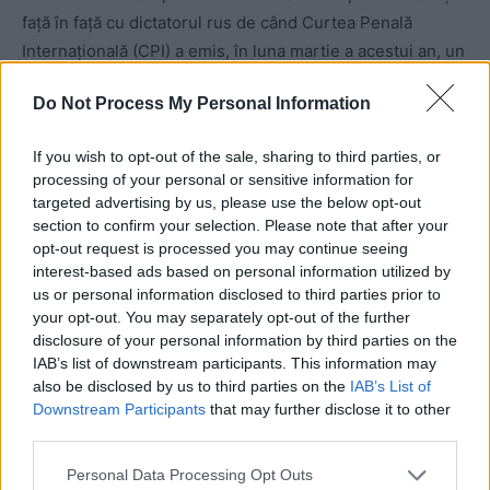
față în față cu dictatorul rus de când Curtea Penală
Internațională (CPI) a emis, în luna martie a acestui an, un
mandat internațional de arestare pentru crime de război
Do Not Process My Personal Information
pe numele lui Vladimir Putin.
If you wish to opt-out of the sale, sharing to third parties, or
Bertalan Havasi,
șeful biroului de presă al lui Viktor
processing of your personal or sensitive information for
Orbán, a declarat pentru MTI că discuțiile s-au axat pe
targeted advertising by us, please use the below opt-out
cooperarea în domeniul aprovizionării cu gaze și petrol și
section to confirm your selection. Please note that after your
opt-out request is processed you may continue seeing
al energiei nucleare.
interest-based ads based on personal information utilized by
us or personal information disclosed to third parties prior to
Din 2014, printr-un contract atribuit de Guvernul Orban
your opt-out. You may separately opt-out of the further
fără licitație, gigantul energetic rus Rosatom construiește
disclosure of your personal information by third parties on the
o centrală nucleară în Ungaria.
IAB’s list of downstream participants. This information may
also be disclosed by us to third parties on the
IAB’s List of
Downstream Participants
that may further disclose it to other
Putin și Orbán au vorbit ultima dată față în față pe 1
third parties.
februarie 2022, într-o întâlnire de câteva ore la Moscova,
Personal Data Processing Opt Outs
cu trei săptămâni înainte de invazia rusă în Ucraina.