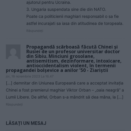
ajutorul pentru Ucraina.
3. Ungaria suspendata sine die din NATO.
Poate ca politicienii maghiari responsabil o sa fie
astfel incurajati sa iasa din atitudinea de toropeala.
Răspundeți
Propagandă scârboasă făcută Chinei și
Rusiei de un profesor universitar doctor
din Sibiu. Minciuni grosolane,
antisemitism, dezinformare, intoxicare,
antioccidentalism violent, în termenii
propagandei bolșevice a anilor '50 - Ziariștii
joi, 16 noiembrie 2023 La 16.47
[…] demnitar din Uniunea Europeană care a acceptat invitația
Chinei a fost premierul maghiar Viktor Orban – „oaia neagră” a
Lumii Libere. De altfel, Orban s-a mândrit să dea mâna, la […]
Răspundeți
LĂSAȚI UN MESAJ