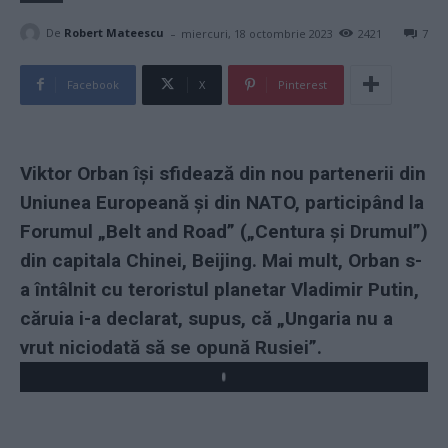
-
De
Robert Mateescu
miercuri, 18 octombrie 2023
2421
7
Facebook
X
Pinterest
Viktor Orban își sfidează din nou partenerii din
Uniunea Europeană și din NATO, participând la
Forumul „Belt and Road” („Centura și Drumul”)
din capitala Chinei, Beijing. Mai mult, Orban s-
a întâlnit cu teroristul planetar Vladimir Putin,
căruia i-a declarat, supus, că „Ungaria nu a
vrut niciodată să se opună Rusiei”.
Play