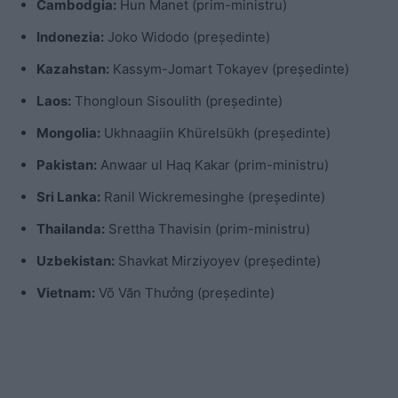
Cambodgia:
Hun Manet (prim-ministru)
Indonezia:
Joko Widodo (președinte)
Kazahstan:
Kassym-Jomart Tokayev (președinte)
Laos:
Thongloun Sisoulith (președinte)
Mongolia:
Ukhnaagiin Khürelsükh (președinte)
Pakistan:
Anwaar ul Haq Kakar (prim-ministru)
Sri Lanka:
Ranil Wickremesinghe (președinte)
Thailanda:
Srettha Thavisin (prim-ministru)
Uzbekistan:
Shavkat Mirziyoyev (președinte)
Vietnam:
Võ Văn Thưởng (președinte)