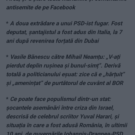
antisemite de pe Facebook
*
A doua extrădare a unui PSD-ist fugar. Fost
deputat, șantajistul a fost adus din Italia, la 7
ani după revenirea forțată din Dubai
*
Vasile Bănescu către Mihail Neamțu: „V-ați
pierdut deplin rușinea și bunul-simț”. Derivă
totală a politicianului eșuat: zice că e „hărțuit”
și „amenințat” de purtătorul de cuvânt al BOR
*
Ce poate face populismul dintr-un stat:
șocantele asemănări între criza din Israel,
descrisă de celebrul scriitor Yuval Harari, și
situația în care a fost adusă România, în ultimii
10 ani, de guvernările Iohannis-Dragnea-PSD