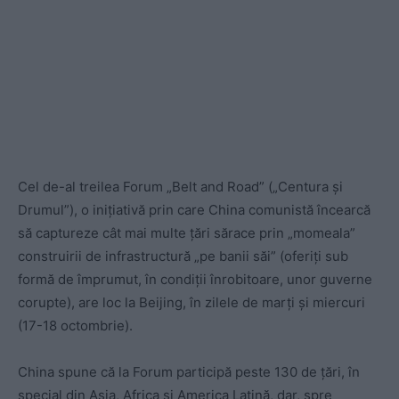
Cel de-al treilea Forum „Belt and Road” („Centura și
Drumul”), o inițiativă prin care China comunistă încearcă
să captureze cât mai multe țări sărace prin „momeala”
construirii de infrastructură „pe banii săi” (oferiți sub
formă de împrumut, în condiții înrobitoare, unor guverne
corupte), are loc la Beijing, în zilele de marți și miercuri
(17-18 octombrie).
China spune că la Forum participă peste 130 de ţări, în
special din Asia, Africa și America Latină, dar, spre