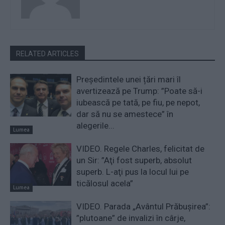
RELATED ARTICLES
Președintele unei țări mari îl
avertizează pe Trump: ”Poate să-i
iubească pe tată, pe fiu, pe nepot,
dar să nu se amestece” în
alegerile...
Lumea
VIDEO. Regele Charles, felicitat de
un Sir: ”Aţi fost superb, absolut
superb. L-aţi pus la locul lui pe
ticălosul acela”
Lumea
VIDEO. Parada „Avântul Prăbușirea”:
”plutoane” de invalizi în cârje,