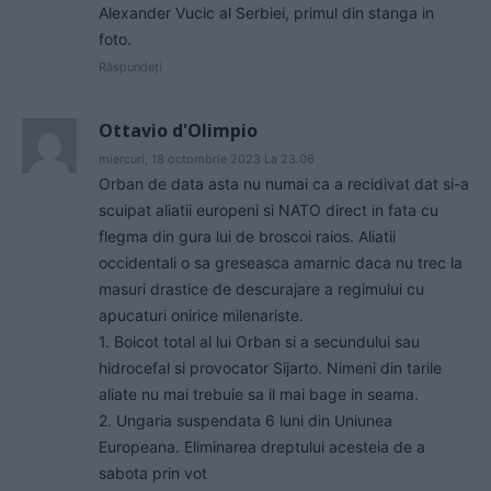
Alexander Vucic al Serbiei, primul din stanga in
foto.
Răspundeți
Ottavio d'Olimpio
miercuri, 18 octombrie 2023 La 23.06
Orban de data asta nu numai ca a recidivat dat si-a
scuipat aliatii europeni si NATO direct in fata cu
flegma din gura lui de broscoi raios. Aliatii
occidentali o sa greseasca amarnic daca nu trec la
masuri drastice de descurajare a regimului cu
apucaturi onirice milenariste.
1. Boicot total al lui Orban si a secundului sau
hidrocefal si provocator Sijarto. Nimeni din tarile
aliate nu mai trebuie sa il mai bage in seama.
2. Ungaria suspendata 6 luni din Uniunea
Europeana. Eliminarea dreptului acesteia de a
sabota prin vot