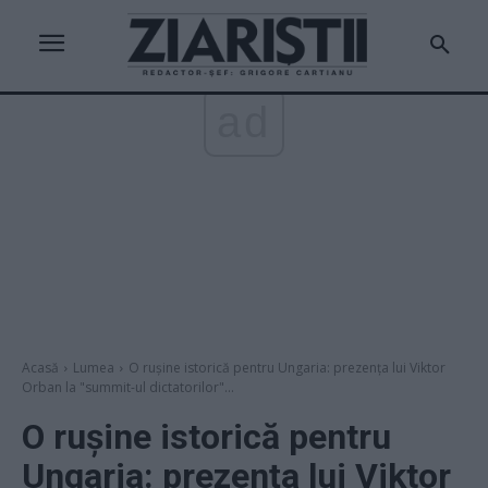
ad
Acasă
Lumea
O rușine istorică pentru Ungaria: prezența lui Viktor
Orban la "summit-ul dictatorilor"...
O rușine istorică pentru
Ungaria: prezența lui Viktor