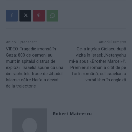
Articolul precedent
Articolul următor
VIDEO. Tragedie imensă în
Ce-a înțeles Ciolacu după
Gaza: 800 de oameni au
vizita în Israel: „Netanyahu
murit în spitalul distrus de
mi-a spus «Brother Marcel»!”.
explozii. Israelul spune că una
Premierul român a citit de pe
din rachetele trase de Jihadul
foi în română, cel israelian a
Islamic către Haifa a deviat
vorbit liber în engleză
de la traiectorie
Robert Mateescu