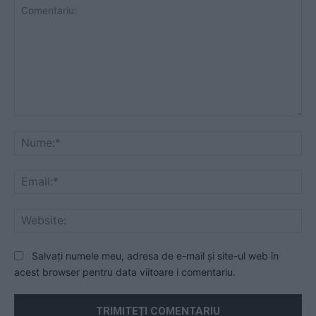
Comentariu:
Nu
Ema
Web
Salvați numele meu, adresa de e-mail și site-ul web în
acest browser pentru data viitoare i comentariu.