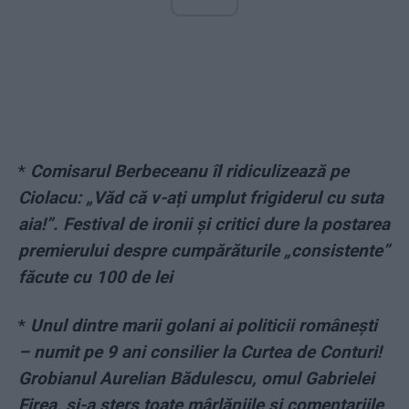
*
Comisarul Berbeceanu îl ridiculizează pe
Ciolacu: „Văd că v-ați umplut frigiderul cu suta
aia!”. Festival de ironii și critici dure la postarea
premierului despre cumpărăturile „consistente”
făcute cu 100 de lei
*
Unul dintre marii golani ai politicii românești
– numit pe 9 ani consilier la Curtea de Conturi!
Grobianul Aurelian Bădulescu, omul Gabrielei
Firea, și-a șters toate mârlăniile și comentariile