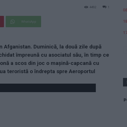
4492
1
08
18
WhatsApp
17
n Afganistan. Duminică, la două zile după
ichidat împreună cu asociatul său, în timp ce
dronă a scos din joc o mașină-capcană cu
ua teroristă o îndrepta spre Aeroportul
p