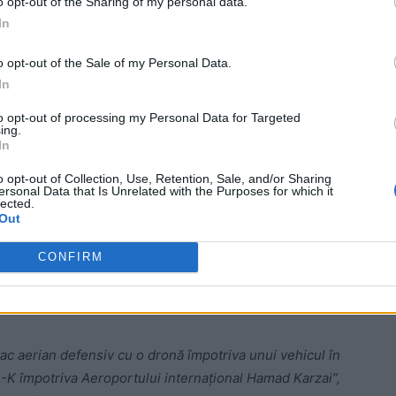
o opt-out of the Sharing of my personal data.
In
M, a confirmat atacul. Din primele date, nu există
o opt-out of the Sale of my Personal Data.
In
 Advertisement -
to opt-out of processing my Personal Data for Targeted
ing.
In
o opt-out of Collection, Use, Retention, Sale, and/or Sharing
ersonal Data that Is Unrelated with the Purposes for which it
lected.
Out
CONFIRM
ac aerian defensiv cu o dronă împotriva unui vehicul în
-K împotriva Aeroportului internațional Hamad Karzai”,