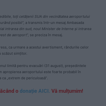
edibile, toţi cetăţenii SUA din vecinătatea aeroportului
urând posibil”,
a transmis într-un mesaj Ambasada
ial intrarea din sud, noul Minister de Interne şi intrarea
vest de aeroport”,
se preciza în mesaj.
Press, ca urmare a acestui avertisment, rândurile celor
 scăzut simțitor.
ul limită pentru evacuări (31 august), preşedintele
în apropierea aeroportului este foarte probabil în
a ca „extrem de periculoasă”.
făcând o
donație AICI.
Vă mulțumim!