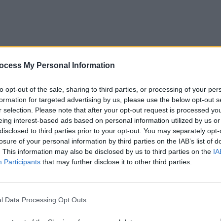
ocess My Personal Information
to opt-out of the sale, sharing to third parties, or processing of your per
formation for targeted advertising by us, please use the below opt-out s
r selection. Please note that after your opt-out request is processed y
eing interest-based ads based on personal information utilized by us or
fensivă duminică, în Kabul, împotriva unei mașini-
disclosed to third parties prior to your opt-out. You may separately opt-
e CNN, citând un oficial din domeniul apărării.
losure of your personal information by third parties on the IAB’s list of
e ISIS-K, responsabilă și pentru atentatul îngrozitor de
. This information may also be disclosed by us to third parties on the
IA
Participants
that may further disclose it to other third parties.
e afgani și 13 militari americani).
 dronă. Potrivit oficialului citat, o explozie
l Data Processing Opt Outs
 faptul că ținta vizată era încărcată cu o cantitate