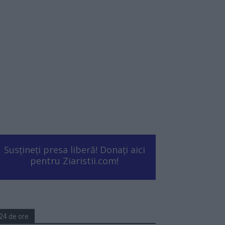
Susțineți presa liberă! Donați aici
pentru Ziaristii.com!
24 de ore