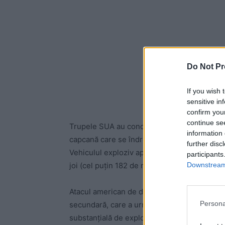
Do Not Pr
If you wish 
sensitive in
confirm you
continue se
Trupele SUA au condus o lovitură aeriană de
information 
capcană care se îndrepta spre aeroport, scri
further disc
Vehiculul exploziv aparținea rețelei terorist
participants
Downstream 
joi (cel puțin 182 de morți, dintre care 169 d
Atacul american de duminică a fost purtat de o
Persona
secundară, care a urmat celei inițiale, indică
substanțială de explozivi.