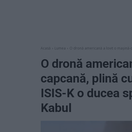
Acasă
Lumea
O dronă americană a lovit o mașină-ca
O dronă american
capcană, plină cu
ISIS-K o ducea s
Kabul