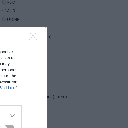
PSD
AUR
UDMR
PMP (Tomac)
Forța Dreptei (L. Orban)
PNȚMM
sonal or
REPER
ection to
SENS
ou may
 personal
SOS (Șoșoacă)
out of the
POT (Gavrilă)
 downstream
PACE (Peia)
B’s List of
Acțiunea Conservatoare (Târziu)
PDF (Lazarus)
PUSL (D. Voiculescu)
PNȚCD (Pavelescu)