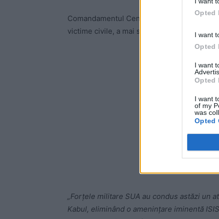
I want t
Opted 
Comandamentul Central american, US CENTCO
victime civile, a mai spus sursa CNN.
I want t
Opted 
-
I want 
Advertis
Opted 
I want t
of my P
was col
Opted 
„Forțele militare SUA au condus astăzi un at
Kabul, eliminând o amenințare iminentă ISIS