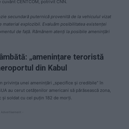
e cuvânt CENTCOM, potrivit CNN.
ozie secundară puternică provenită de la vehiculul vizat
e material explozibil. Evaluăm posibilitatea existenței
momentul de față. Rămânem atenți la posibile amenințări
sâmbătă: „amenințare teroristă
 aeroportul din Kabul
 privința unei ameninţări „specifice şi credibile” în
 SUA au cerut cetăţenilor americani să părăsească zona,
c și soldat cu cel puțin 182 de morţi.
 Advertisement -