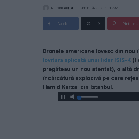
-
De
Redacţia
duminică, 29 august 2021
Facebook
X
Pinterest
Dronele americane lovesc din nou î
lovitura aplicată unui lider ISIS-K
(l
pregăteau un nou atentat), o altă 
încărcătură explozivă pe care rețea
Hamid Karzai din Istanbul.