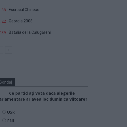
.38
Escrocul Chirieac
.22
Georgia 2008
.39
Bătălia de la Călugăreni
Sondaj
Ce partid ați vota dacă alegerile
arlamentare ar avea loc duminica viitoare?
USR
PNL