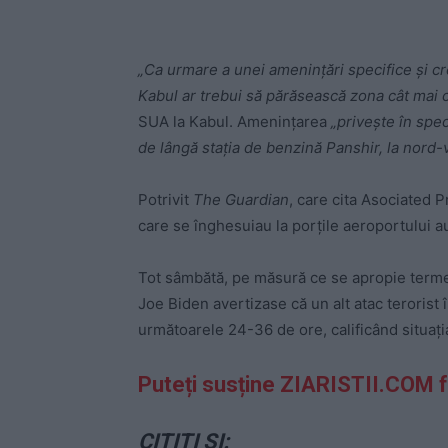
„Ca urmare a unei ameninţări specifice şi cr
Kabul ar trebui să părăsească zona cât mai c
SUA la Kabul. Ameninţarea
„priveşte în spec
de lângă staţia de benzină Panshir, la nord-
Potrivit
The Guardian
, care cita Asociated 
care se înghesuiau la porțile aeroportului au
Tot sâmbătă, pe măsură ce se apropie termen
Joe Biden avertizase că un alt atac terorist 
următoarele 24-36 de ore, calificând situaţi
Puteți susține ZIARISTII.COM 
CITIȚI ȘI: