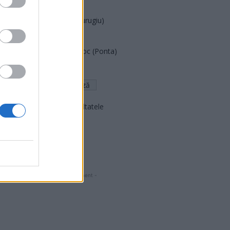
PNCR (Terheș)
Partidul Patrioților (Surugiu)
FAR (Coarnă)
România pe Primul Loc (Ponta)
Altul
Arată rezultatele
Arhiva sondajelor
- Advertisment -