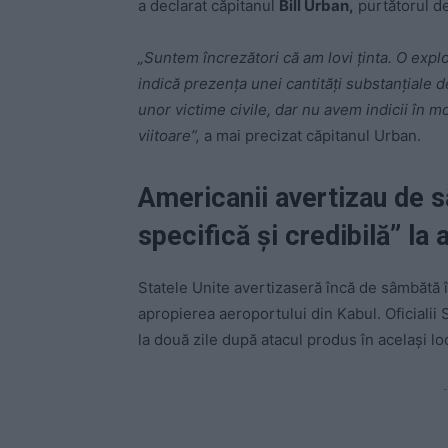
a declarat căpitanul
Bill Urban,
purtătorul d
„Suntem încrezători că am lovi ținta. O expl
indică prezența unei cantități substanțiale d
unor victime civile, dar nu avem indicii în 
viitoare”,
a mai precizat căpitanul Urban.
Americanii avertizau de 
specifică și credibilă” la
Statele Unite avertizaseră încă de sâmbătă în
apropierea aeroportului din Kabul. Oficialii
la două zile după atacul produs în acelaşi lo
-