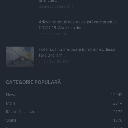
umilit de...
duminică, 21 iulie 2019
Adevăr și mituri despre virusul care produce
COVID-19. Analiza a doi...
vineri, 3 aprilie 2020
Flota rusă nu mai poate bombarda Odessa
fără „s-o ia în...
vineri, 8 aprilie 2022
CATEGORIE POPULARĂ
News
12042
Main
2814
Război în Ucraina
2172
Opinii
1876