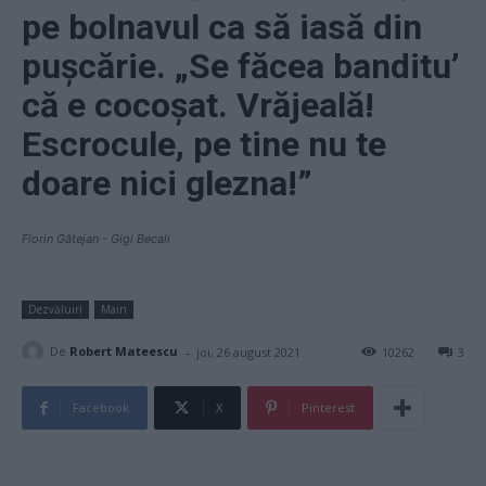
pe bolnavul ca să iasă din
pușcărie. „Se făcea banditu’
că e cocoșat. Vrăjeală!
Escrocule, pe tine nu te
doare nici glezna!”
Florin Gătejan - Gigi Becali
Dezvăluiri
Main
-
De
Robert Mateescu
joi, 26 august 2021
10262
3
Facebook
X
Pinterest