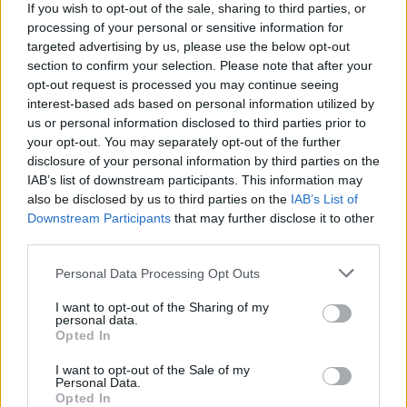
If you wish to opt-out of the sale, sharing to third parties, or
processing of your personal or sensitive information for
*
Caz grav la Timișoara: pacienți fals vaccinați
targeted advertising by us, please use the below opt-out
ajung în stare critică la spital. Unii medici de
section to confirm your selection. Please note that after your
opt-out request is processed you may continue seeing
familie eliberează certificate false pentru o
interest-based ads based on personal information utilized by
șpagă de 300 de euro
us or personal information disclosed to third parties prior to
your opt-out. You may separately opt-out of the further
*
CNA somează televiziunea lui Pandele pentru
disclosure of your personal information by third parties on the
IAB’s list of downstream participants. This information may
propaganda anti-vaccinare a lui Mădălin
also be disclosed by us to third parties on the
IAB’s List of
Ionescu. „Ținta emisiunilor a fost discreditarea
Downstream Participants
that may further disclose it to other
third parties.
vaccinului”
Personal Data Processing Opt Outs
*
Ia sfârșit războiul gunoaielor. Clotilde a avut
I want to opt-out of the Sharing of my
dreptate: prețul era umflat. Romprest acceptă
personal data.
Opted In
să facă salubritatea în Sectorul 1 la jumătate
din prețul inițial
I want to opt-out of the Sale of my
Personal Data.
Opted In