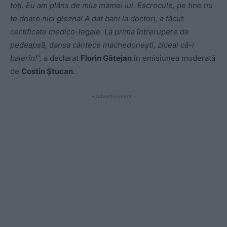
toți. Eu am plâns de mila mamei lui. Escrocule, pe tine nu
te doare nici glezna! A dat bani la doctori, a făcut
certificate medico-legale. La prima întrerupere de
pedeapsă, dansa cântece machedonești, ziceai că-i
balerin!”,
a declarat
Florin Gătejan
în emisiunea moderată
de
Costin Ștucan.
- Advertisement -