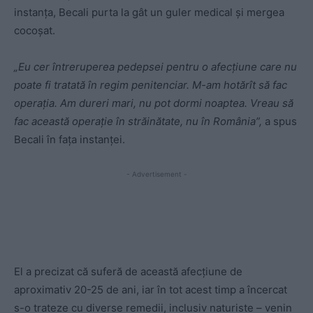
instanța, Becali purta la gât un guler medical și mergea
cocoșat.
„Eu cer întreruperea pedepsei pentru o afecţiune care nu
poate fi tratată în regim penitenciar. M-am hotărît să fac
operaţia. Am dureri mari, nu pot dormi noaptea. Vreau să
fac această operaţie în străinătate, nu în România”,
a spus
Becali în faţa instanţei.
- Advertisement -
El a precizat că suferă de această afecţiune de
aproximativ 20-25 de ani, iar în tot acest timp a încercat
s-o trateze cu diverse remedii, inclusiv naturiste – venin