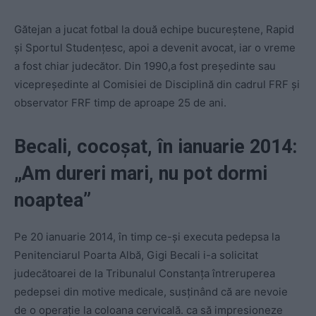
Gătejan a jucat fotbal la două echipe bucureștene, Rapid
și Sportul Studențesc, apoi a devenit avocat, iar o vreme
a fost chiar judecător. Din 1990,a fost președinte sau
vicepreședinte al Comisiei de Disciplină din cadrul FRF și
observator FRF timp de aproape 25 de ani.
Becali, cocoșat, în ianuarie 2014:
„Am dureri mari, nu pot dormi
noaptea”
Pe 20 ianuarie 2014, în timp ce-și executa pedepsa la
Penitenciarul Poarta Albă, Gigi Becali i-a solicitat
judecătoarei de la Tribunalul Constanța întreruperea
pedepsei din motive medicale, susţinând că are nevoie
de o operaţie la coloana cervicală. ca să impresioneze