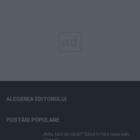
ad
ALEGEREA EDITORULUI
POSTĂRI POPULARE
„Adio, țară de căcat!” Bătut în fața casei sale,