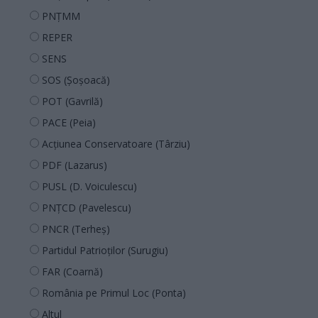
PNȚMM
REPER
SENS
SOS (Șoșoacă)
POT (Gavrilă)
PACE (Peia)
Acțiunea Conservatoare (Târziu)
PDF (Lazarus)
PUSL (D. Voiculescu)
PNȚCD (Pavelescu)
PNCR (Terheș)
Partidul Patrioților (Surugiu)
FAR (Coarnă)
România pe Primul Loc (Ponta)
Altul