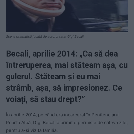
Scena dramatică jucată de actorul ratat Gigi Becali
Becali, aprilie 2014: „Ca să dea
întreruperea, mai stăteam așa, cu
gulerul. Stăteam și eu mai
strâmb, așa, să impresionez. Ce
voiați, să stau drept?”
În aprilie 2014, pe când era încarcerat în Penitenciarul
Poarta Albă, Gigi Becali a primit o permisie de câteva zile,
pentru a-și vizita familia.