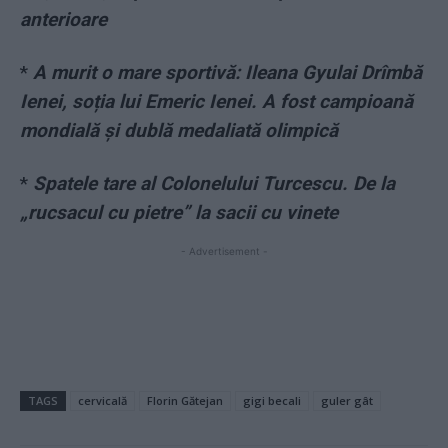
anterioare
*
A murit o mare sportivă: Ileana Gyulai Drîmbă
Ienei, soția lui Emeric Ienei. A fost campioană
mondială și dublă medaliată olimpică
*
Spatele tare al Colonelului Turcescu. De la
„rucsacul cu pietre” la sacii cu vinete
- Advertisement -
TAGS
cervicală
Florin Gătejan
gigi becali
guler gât