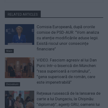
RELATED ARTICLES
Comisia Europeană, după ororile
comise de PSD-AUR: ”Vom analiza
cu atenție modificările aduse legii.
Există riscul unor consecințe
financiare”
Main
VIDEO. Fascism agresiv al lui Dan
Puric într-o biserică din München:
”rasa superioară a românului”,
”gena superioară de român, care
este impenetrabilă”
Dezvăluiri
Rețeaua rusească de la lansarea de
carte a lui Dungaciu, la Chișinău:
”diplomați”, agenți GRU, oamenii lui