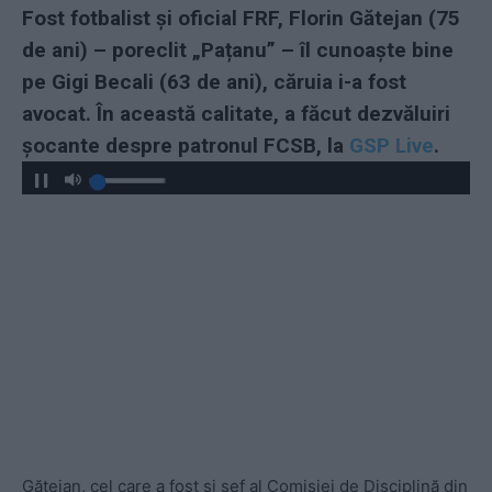
Fost fotbalist și oficial FRF, Florin Gătejan (75
de ani) – poreclit „Pațanu” – îl cunoaște bine
pe Gigi Becali (63 de ani), căruia i-a fost
avocat. În această calitate, a făcut dezvăluiri
șocante despre patronul FCSB, la
GSP Live
.
Gătejan, cel care a fost și șef al Comisiei de Disciplină din