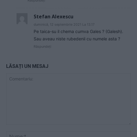
Răspundeți
Stefan Alexescu
duminică, 12 septembrie 2021 La 13.17
Pe taica-su il chema cumva Gales ? (Galesh).
Sau aveau niste rubedenii cu numele asta ?
Răspundeți
LĂSAȚI UN MESAJ
Comentariu:
Nu