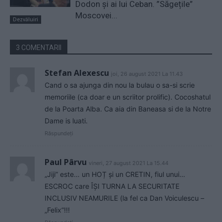
Dodon și ai lui Ceban. ”Săgețile”
Moscovei...
Dezvăluiri
3 COMENTARII
Stefan Alexescu
joi, 26 august 2021 La 11.43
Cand o sa ajunga din nou la bulau o sa-si scrie
memoriile (ca doar e un scriitor prolific). Cocoshatul
de la Poarta Alba. Ca aia din Baneasa si de la Notre
Dame is luati.
Răspundeți
Paul Pârvu
vineri, 27 august 2021 La 15.44
„Jiji” este… un HOȚ și un CRETIN, fiul unui…
ESCROC care ÎȘI TURNA LA SECURITATE
INCLUSIV NEAMURILE (la fel ca Dan Voiculescu –
„Felix”!!!