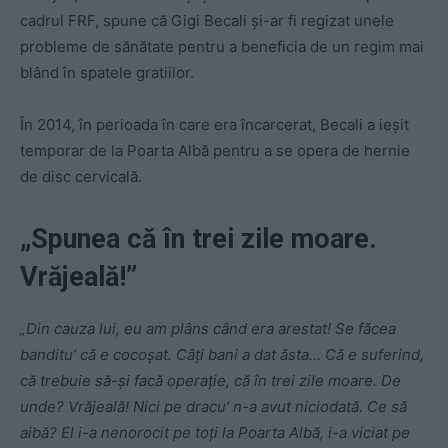
cadrul FRF, spune că Gigi Becali și-ar fi regizat unele
probleme de sănătate pentru a beneficia de un regim mai
blând în spatele gratiilor.
În 2014, în perioada în care era încarcerat, Becali a ieșit
temporar de la Poarta Albă pentru a se opera de hernie
de disc cervicală.
„Spunea că în trei zile moare.
Vrăjeală!”
„Din cauza lui, eu am plâns când era arestat! Se făcea
banditu’ că e cocoșat. Câți bani a dat ăsta… Că e suferind,
că trebuie să-și facă operație, că în trei zile moare. De
unde? Vrăjeală! Nici pe dracu’ n-a avut niciodată. Ce să
aibă? El i-a nenorocit pe toți la Poarta Albă, i-a viciat pe