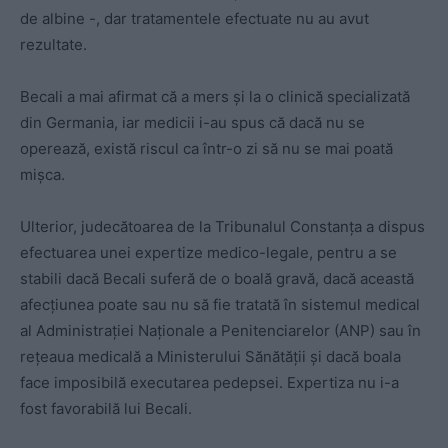
de albine -, dar tratamentele efectuate nu au avut
rezultate.
Becali a mai afirmat că a mers şi la o clinică specializată
din Germania, iar medicii i-au spus că dacă nu se
operează, există riscul ca într-o zi să nu se mai poată
mişca.
Ulterior, judecătoarea de la Tribunalul Constanţa a dispus
efectuarea unei expertize medico-legale, pentru a se
stabili dacă Becali suferă de o boală gravă, dacă această
afecţiunea poate sau nu să fie tratată în sistemul medical
al Administraţiei Naţionale a Penitenciarelor (ANP) sau în
reţeaua medicală a Ministerului Sănătăţii şi dacă boala
face imposibilă executarea pedepsei. Expertiza nu i-a
fost favorabilă lui Becali.