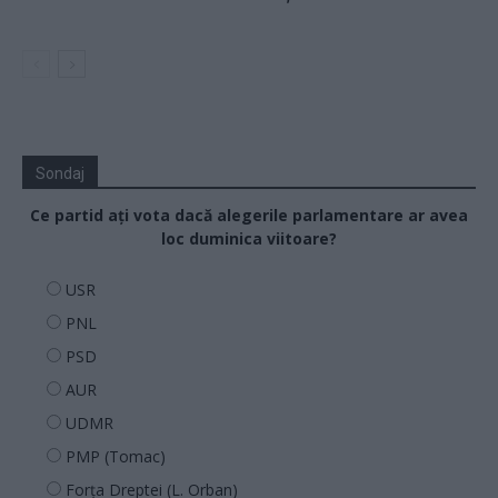
Sondaj
Ce partid ați vota dacă alegerile parlamentare ar avea
loc duminica viitoare?
USR
PNL
PSD
AUR
UDMR
PMP (Tomac)
Forța Dreptei (L. Orban)