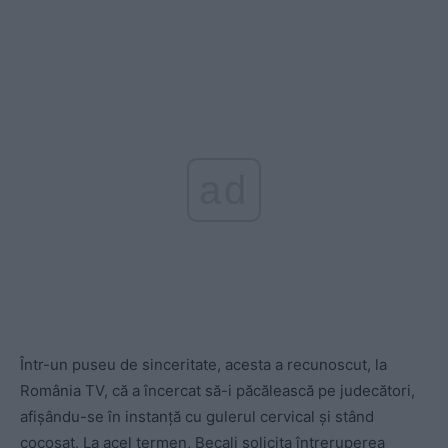
ad
Într-un puseu de sinceritate, acesta a recunoscut, la
România TV, că a încercat să-i păcălească pe judecători,
afișându-se în instanță cu gulerul cervical și stând
cocoșat. La acel termen, Becali solicita întreruperea