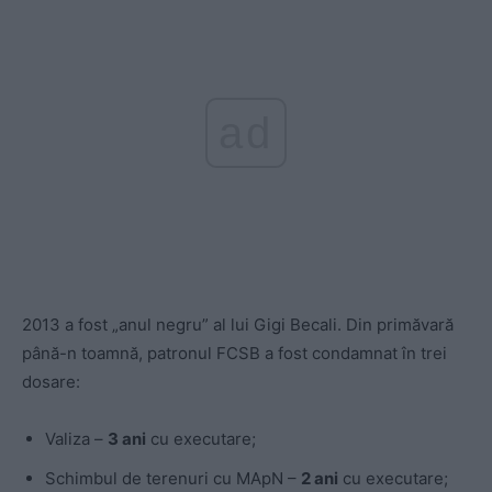
ad
2013 a fost „anul negru” al lui Gigi Becali. Din primăvară
până-n toamnă, patronul FCSB a fost condamnat în trei
dosare:
Valiza –
3 ani
cu executare;
Schimbul de terenuri cu MApN –
2 ani
cu executare;