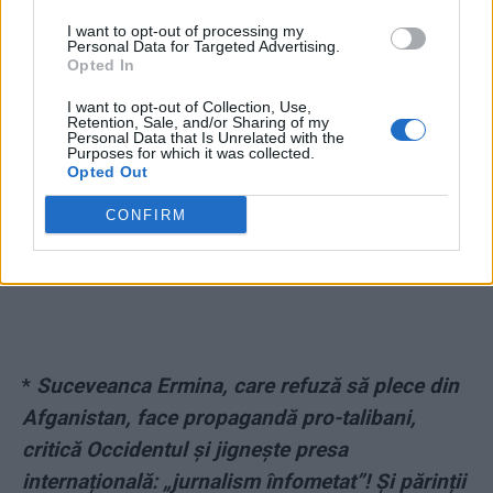
I want to opt-out of processing my
Personal Data for Targeted Advertising.
Opted In
I want to opt-out of Collection, Use,
Retention, Sale, and/or Sharing of my
Personal Data that Is Unrelated with the
ad
Purposes for which it was collected.
Opted Out
CONFIRM
*
Suceveanca Ermina, care refuză să plece din
Afganistan, face propagandă pro-talibani,
critică Occidentul și jignește presa
internațională: „jurnalism înfometat”! Și părinții