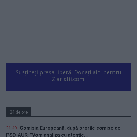
Susțineți presa liberă! Donați aici pentru
Ziaristii.com!
24 de ore
21.40
Comisia Europeană, după ororile comise de
PSD-AUR: ”Vom analiza cu atenție...