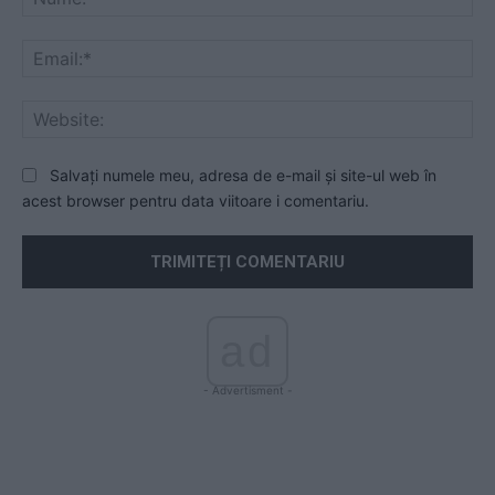
Ema
Web
Salvați numele meu, adresa de e-mail și site-ul web în
acest browser pentru data viitoare i comentariu.
ad
- Advertisment -