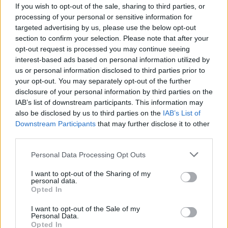
If you wish to opt-out of the sale, sharing to third parties, or
ÎPS Teodosie, furibund după
Grindeanu pune poze din
processing of your personal or sensitive information for
ce Armata i-a tăiat sunetul la
Elveția la anunțul că se vor
targeted advertising by us, please use the below opt-out
slujba religioasă de Ziua
cumpăra rame de trenuri care
section to confirm your selection. Please note that after your
Marinei. Anarhistul a mai
să circule cu 200 km/h.
opt-out request is processed you may continue seeing
vorbit 5 minute fără să-l audă
Asociația Pro Infrastructura:
interest-based ads based on personal information utilized by
nimeni, apoi a plecat
„Nu avem astfel de linii și nici
us or personal information disclosed to third parties prior to
afurisindu-i pe cei rămași
nu vom avea în următorii 20
your opt-out. You may separately opt-out of the further
de ani!”
disclosure of your personal information by third parties on the
IAB’s list of downstream participants. This information may
also be disclosed by us to third parties on the
IAB’s List of
Downstream Participants
that may further disclose it to other
Redacţia
third parties.
Personal Data Processing Opt Outs
I want to opt-out of the Sharing of my
personal data.
Opted In
I want to opt-out of the Sale of my
Personal Data.
RELATED ARTICLES
Opted In