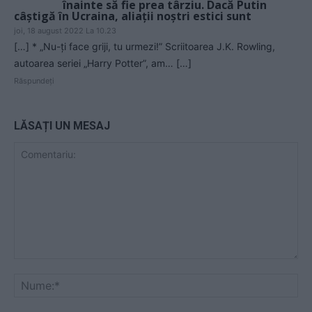
înainte să fie prea târziu. Dacă Putin
câștigă în Ucraina, aliații noștri estici sunt
joi, 18 august 2022 La 10.23
[…] * „Nu-ți face griji, tu urmezi!” Scriitoarea J.K. Rowling,
autoarea seriei „Harry Potter”, am… […]
Răspundeți
LĂSAȚI UN MESAJ
Comentariu:
Nu