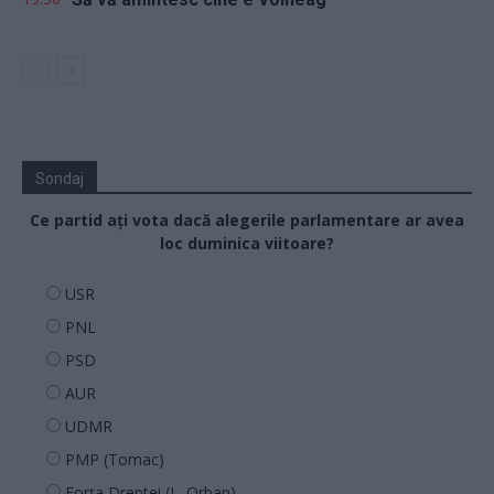
Sondaj
Ce partid ați vota dacă alegerile parlamentare ar avea
loc duminica viitoare?
USR
PNL
PSD
AUR
UDMR
PMP (Tomac)
Forța Dreptei (L. Orban)