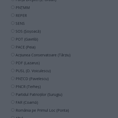
PNȚMM
REPER
SENS
SOS (Șoșoacă)
POT (Gavrilă)
PACE (Peia)
Acțiunea Conservatoare (Târziu)
PDF (Lazarus)
PUSL (D. Voiculescu)
PNȚCD (Pavelescu)
PNCR (Terheș)
Partidul Patrioților (Surugiu)
FAR (Coarnă)
România pe Primul Loc (Ponta)