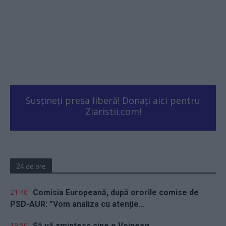
Susțineți presa liberă! Donați aici pentru
Ziaristii.com!
24 de ore
21.40
Comisia Europeană, după ororile comise de
PSD-AUR: ”Vom analiza cu atenție...
19.50
Să vă amintesc cine e Voineag