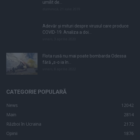
umilit de...
duminică, 21 iulie 2019
Adevăr și mituri despre virusul care produce
COVID-19. Analiza a doi...
vineri, 3 aprilie 2020
Flota rusă nu mai poate bombarda Odessa
fără „s-o ia în...
vineri, 8 aprilie 2022
CATEGORIE POPULARĂ
News
12042
Main
2814
Război în Ucraina
2172
Opinii
1876