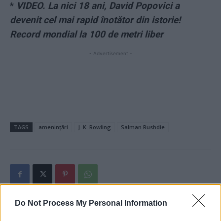
*
VIDEO. La nici 18 ani, David Popovici a
devenit cel mai rapid înotător din istorie!
Record mondial la 100 de metri liber
- Advertisement -
TAGS
amenințări
J. K. Rowling
Salman Rushdie
Do Not Process My Personal Information
Articolul precedent
Articolul următor