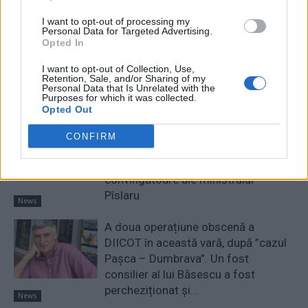
Comisia Europeană, după ororile
I want to opt-out of processing my
Personal Data for Targeted Advertising.
comise de PSD-AUR: ”Vom analiza
Opted In
cu atenție modificările aduse legii.
Există riscul unor consecințe
I want to opt-out of Collection, Use,
Retention, Sale, and/or Sharing of my
financiare”
Personal Data that Is Unrelated with the
Main
Purposes for which it was collected.
Opted Out
Sabotaj grav al PNRR, de către
tabăra anti-europeană PSD-AUR:
CONFIRM
pierdem 5 miliarde de euro și nu
câștigăm niciun kilowatt! Explicațiile
convingătoare ale ministrului
Pîslaru
News
A doua operațiune obscenă a
DIICOT în această vară, după ”cazul
Pașca – Dumbrava”. Un fost
consilier al lui Băsescu a fost
percheziționat și...
News