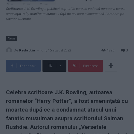
Scriitoarea J. K. Rowling a publicat capturi în care se vede că persoana care a
amenințat-o își manifesta suportul față de cel care a încercat să-l omoare pe
Salman Rushdie
News
-
De
Redacţia
luni, 15 august 2022
1826
3
Facebook
X
Pinterest
Celebra scriitoare J.K. Rowling, autoarea
romanelor “Harry Potter”, a fost amenințată cu
moartea după ce a condamnat atacul unui
fanatic musulman asupra scriitorului Salman
Rushdie. Autorul romanului „Versetele