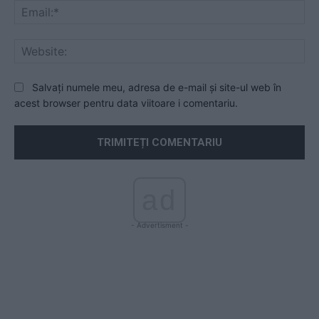
Ema
Web
Salvați numele meu, adresa de e-mail și site-ul web în
acest browser pentru data viitoare i comentariu.
ad
- Advertisment -