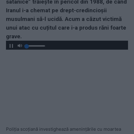
satanice” trăiește în pericol din 1988, de când
Iranul i-a chemat pe drept-credincioșii
musulmani să-l ucidă. Acum a căzut victimă
unui atac cu cuțitul care i-a produs răni foarte
grave.
Poliția scoțiană investighează amenințările cu moartea