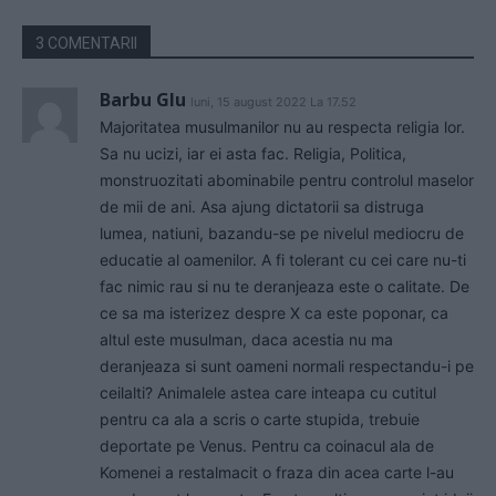
3 COMENTARII
Barbu GIu
luni, 15 august 2022 La 17.52
Majoritatea musulmanilor nu au respecta religia lor.
Sa nu ucizi, iar ei asta fac. Religia, Politica,
monstruozitati abominabile pentru controlul maselor
de mii de ani. Asa ajung dictatorii sa distruga
lumea, natiuni, bazandu-se pe nivelul mediocru de
educatie al oamenilor. A fi tolerant cu cei care nu-ti
fac nimic rau si nu te deranjeaza este o calitate. De
ce sa ma isterizez despre X ca este poponar, ca
altul este musulman, daca acestia nu ma
deranjeaza si sunt oameni normali respectandu-i pe
ceilalti? Animalele astea care inteapa cu cutitul
pentru ca ala a scris o carte stupida, trebuie
deportate pe Venus. Pentru ca coinacul ala de
Komenei a restalmacit o fraza din acea carte l-au