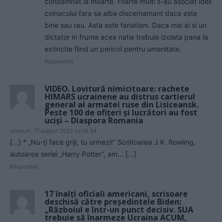
condamnat la moarte. Foarte multi s-au asociat ideii
coinacului fara sa aiba discernamant daca este
bine sau rau. Asta este fanatism. Daca mai ai si un
dictator in frunte acea natie trebuie izolata pana la
extinctie fiind un pericol pentru umanitate.
Răspundeți
VIDEO. Lovitură nimicitoare: rachete
HIMARS ucrainene au distrus cartierul
general al armatei ruse din Lisiceansk.
Peste 100 de ofițeri și lucrători au fost
uciși – Diaspora Romania
miercuri, 17 august 2022 La 16.34
[…] * „Nu-ți face griji, tu urmezi!” Scriitoarea J.K. Rowling,
autoarea seriei „Harry Potter”, am… […]
Răspundeți
17 înalți oficiali americani, scrisoare
deschisă către președintele Biden:
„Războiul e într-un punct decisiv. SUA
trebuie să înarmeze Ucraina ACUM,