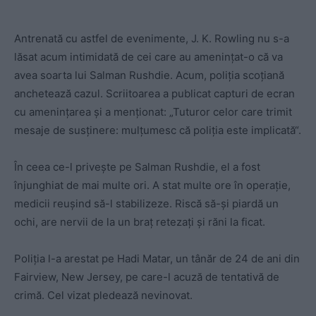
Antrenată cu astfel de evenimente, J. K. Rowling nu s-a
lăsat acum intimidată de cei care au amenințat-o că va
avea soarta lui Salman Rushdie. Acum, poliția scoțiană
anchetează cazul. Scriitoarea a publicat capturi de ecran
cu amenințarea și a menționat: „Tuturor celor care trimit
mesaje de susținere: mulțumesc că poliția este implicată“.
În ceea ce-l privește pe Salman Rushdie, el a fost
înjunghiat de mai multe ori. A stat multe ore în operație,
medicii reușind să-l stabilizeze. Riscă să-și piardă un
ochi, are nervii de la un braț retezați și răni la ficat.
Poliția l-a arestat pe Hadi Matar, un tânăr de 24 de ani din
Fairview, New Jersey, pe care-l acuză de tentativă de
crimă. Cel vizat pledează nevinovat.