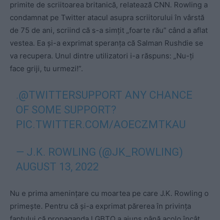
primite de scriitoarea britanică, relatează CNN. Rowling a
condamnat pe Twitter atacul asupra scriitorului în vârstă
de 75 de ani, scriind că s-a simțit „foarte rău” când a aflat
vestea. Ea și-a exprimat speranța că Salman Rushdie se
va recupera. Unul dintre utilizatori i-a răspuns: „Nu-ți
face griji, tu urmezi!”.
.
@TWITTERSUPPORT
ANY CHANCE
OF SOME SUPPORT?
PIC.TWITTER.COM/AOECZMTKAU
— J.K. ROWLING (@JK_ROWLING)
AUGUST 13, 2022
Nu e prima amenințare cu moartea pe care J.K. Rowling o
primește. Pentru că și-a exprimat părerea în privința
faptului că propaganda LGBTQ a ajuns până acolo încât