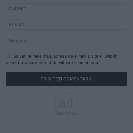
Nu
Ema
Web
Salvați numele meu, adresa de e-mail și site-ul web în
acest browser pentru data viitoare i comentariu.
ad
- Advertisment -