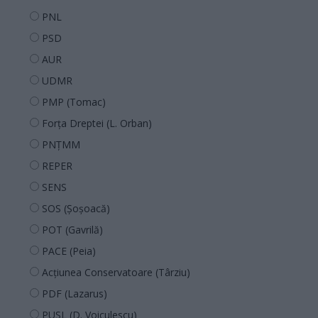
PNL
PSD
AUR
UDMR
PMP (Tomac)
Forța Dreptei (L. Orban)
PNȚMM
REPER
SENS
SOS (Șoșoacă)
POT (Gavrilă)
PACE (Peia)
Acțiunea Conservatoare (Târziu)
PDF (Lazarus)
PUSL (D. Voiculescu)