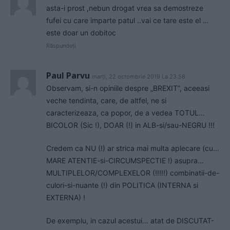
asta-i prost ,nebun drogat vrea sa demostreze
fufei cu care imparte patul ..vai ce tare este el …
este doar un dobitoc
Răspundeți
Paul Parvu
marți, 22 octombrie 2019 La 23.58
Observam, si-n opiniile despre „BREXIT”, aceeasi
veche tendinta, care, de altfel, ne si
caracterizeaza, ca popor, de a vedea TOTUL…
BICOLOR (Sic !), DOAR (!) in ALB-si/sau-NEGRU !!!
Credem ca NU (!) ar strica mai multa aplecare (cu…
MARE ATENTIE-si-CIRCUMSPECTIE !) asupra…
MULTIPLELOR/COMPLEXELOR (!!!!!) combinatii-de-
culori-si-nuante (!) din POLITICA (INTERNA si
EXTERNA) !
De exemplu, in cazul acestui… atat de DISCUTAT-