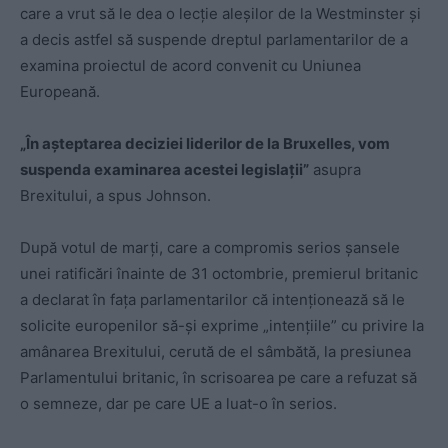
care a vrut să le dea o lecţie aleşilor de la Westminster şi
a decis astfel să suspende dreptul parlamentarilor de a
examina proiectul de acord convenit cu Uniunea
Europeană.
„În aşteptarea deciziei liderilor de la Bruxelles, vom
suspenda examinarea acestei legislaţii”
asupra
Brexitului, a spus Johnson.
După votul de marţi, care a compromis serios şansele
unei ratificări înainte de 31 octombrie, premierul britanic
a declarat în faţa parlamentarilor că intenţionează să le
solicite europenilor să-şi exprime „intenţiile” cu privire la
amânarea Brexitului, cerută de el sâmbătă, la presiunea
Parlamentului britanic, în scrisoarea pe care a refuzat să
o semneze, dar pe care UE a luat-o în serios.