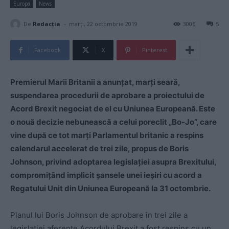
Europa
News
-
De
Redacţia
marți, 22 octombrie 2019
3006
5
Facebook
X
Pinterest
Premierul Marii Britanii a anunţat, marţi seară,
suspendarea procedurii de aprobare a proiectului de
Acord Brexit negociat de el cu Uniunea Europeană. Este
o nouă decizie nebunească a celui poreclit „Bo-Jo”, care
vine după ce tot marţi Parlamentul britanic a respins
calendarul accelerat de trei zile, propus de Boris
Johnson, privind adoptarea legislaţiei asupra Brexitului,
compromiţând implicit şansele unei ieşiri cu acord a
Regatului Unit din Uniunea Europeană la 31 octombrie.
Planul lui Boris Johnson de aprobare în trei zile a
legislaţiei aferente Acordului Brexit a fost respins cu un