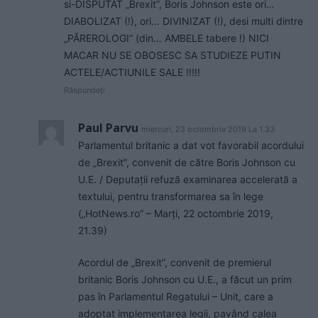
si-DISPUTAT „Brexit”, Boris Johnson este ori…
DIABOLIZAT (!), ori… DIVINIZAT (!), desi multi dintre
„PĂREROLOGI” (din… AMBELE tabere !) NICI
MACAR NU SE OBOSESC SA STUDIEZE PUTIN
ACTELE/ACTIUNILE SALE !!!!!
Răspundeți
Paul Parvu
miercuri, 23 octombrie 2019 La 1.33
Parlamentul britanic a dat vot favorabil acordului
de „Brexit”, convenit de către Boris Johnson cu
U.E. / Deputații refuză examinarea accelerată a
textului, pentru transformarea sa în lege
(„HotNews.ro” – Marţi, 22 octombrie 2019,
21.39)
Acordul de „Brexit”, convenit de premierul
britanic Boris Johnson cu U.E., a făcut un prim
pas în Parlamentul Regatului – Unit, care a
adoptat implementarea legii, pavând calea