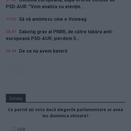
PSD-AUR: ”Vom analiza cu atenție...
19.50
Să vă amintesc cine e Voineag
08.47
Sabotaj grav al PNRR, de către tabăra anti-
europeană PSD-AUR: pierdem 5...
06.44
De ce nu avem baterii
Sondaj
Ce partid ați vota dacă alegerile parlamentare ar avea
loc duminica viitoare?
USR