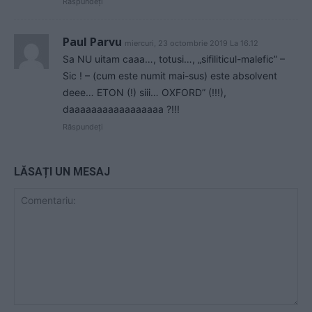
Răspundeți
Paul Parvu
miercuri, 23 octombrie 2019 La 16.12
Sa NU uitam caaa…, totusi…, „sifiliticul-malefic” –
Sic ! – (cum este numit mai-sus) este absolvent
deee… ETON (!) siii… OXFORD” (!!!),
daaaaaaaaaaaaaaaaa ?!!!
Răspundeți
LĂSAȚI UN MESAJ
Comentariu: