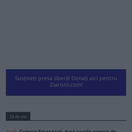
Susțineți presa liberă! Donați aici pentru
Ziaristii.com!
24 de ore
21.40
Comisia Europeană, după ororile comise de