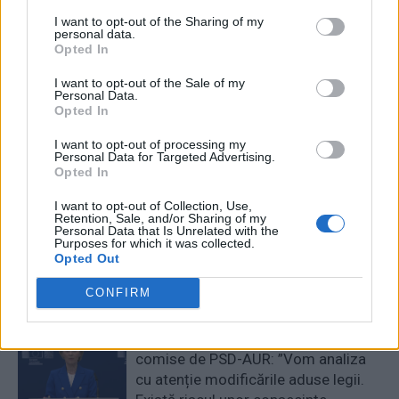
Strânge bani de la oameni,
untură la fiecare masă! A
deși contractele lui cu statul
prins și instaurarea
I want to opt-out of the Sharing of my
personal data.
sunt cercetate de DNA
comunismului, și prăbușirea
Opted In
lui
I want to opt-out of the Sale of my
Personal Data.
Opted In
Redacţia
I want to opt-out of processing my
Personal Data for Targeted Advertising.
Opted In
I want to opt-out of Collection, Use,
Retention, Sale, and/or Sharing of my
Personal Data that Is Unrelated with the
Purposes for which it was collected.
Opted Out
RELATED ARTICLES
CONFIRM
Comisia Europeană, după ororile
comise de PSD-AUR: ”Vom analiza
cu atenție modificările aduse legii.