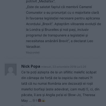
potrivit „Mediafax”.
„Este de salutat faptul că membrii Camerei
Comunelor s-au pronunţat cu o majoritate clară
în favoarea legislaţiei necesare pentru aplicarea
Acordului „Brexit”. Aşteptăm viitoarele evoluţii de
la Londra şi Bruxelles şi noii paşi, inclusiv
programul de transpunere a legislaţiei şi
necesitatea amânării Brexit”, a declarat Leo
Varadkar.
Răspundeți
Nick Popa
miercuri, 23 octombrie 2019 La 0.26
Ce te poți aștepta de la un sifilitic malefic scăpat
din cămașa de forță de la ospiciu de nebuni ?!
Iată că nu numai România are dezaxații ei roșii
malefici borfași (este adevărat, cam mulți !), ci, din
păcate, îi are și Anglia pe’ai ei (Bow-Jo, Theresa
May … !) !