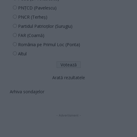
PNȚCD (Pavelescu)
PNCR (Terheș)
Partidul Patrioților (Surugiu)
FAR (Coarnă)
România pe Primul Loc (Ponta)
Altul
Arată rezultatele
Arhiva sondajelor
- Advertisment -