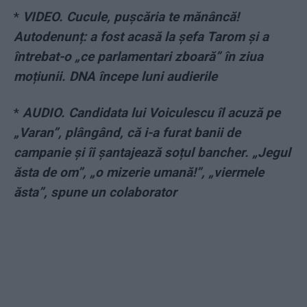
*
VIDEO. Cucule, pușcăria te mănâncă!
Autodenunț: a fost acasă la șefa Tarom și a
întrebat-o „ce parlamentari zboară” în ziua
moțiunii. DNA începe luni audierile
*
AUDIO. Candidata lui Voiculescu îl acuză pe
„Varan”, plângând, că i-a furat banii de
campanie și îi șantajează soțul bancher. „Jegul
ăsta de om”, „o mizerie umană!”, „viermele
ăsta”, spune un colaborator