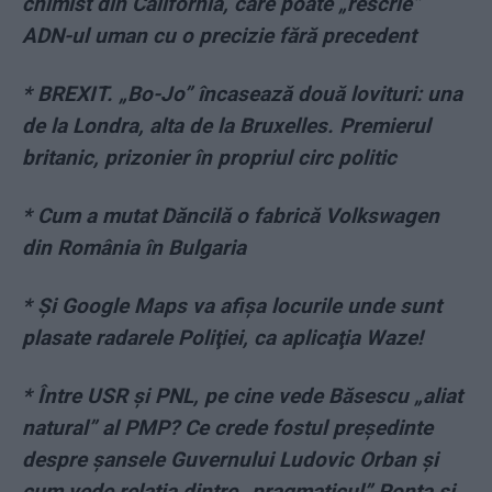
chimist din California, care poate „rescrie”
ADN-ul uman cu o precizie fără precedent
* BREXIT. „Bo-Jo” încasează două lovituri: una
de la Londra, alta de la Bruxelles. Premierul
britanic, prizonier în propriul circ politic
* Cum a mutat Dăncilă o fabrică Volkswagen
din România în Bulgaria
* Şi Google Maps va afişa locurile unde sunt
plasate radarele Poliţiei, ca aplicaţia Waze!
* Între USR şi PNL, pe cine vede Băsescu „aliat
natural” al PMP? Ce crede fostul preşedinte
despre şansele Guvernului Ludovic Orban şi
cum vede relaţia dintre „pragmaticul” Ponta şi