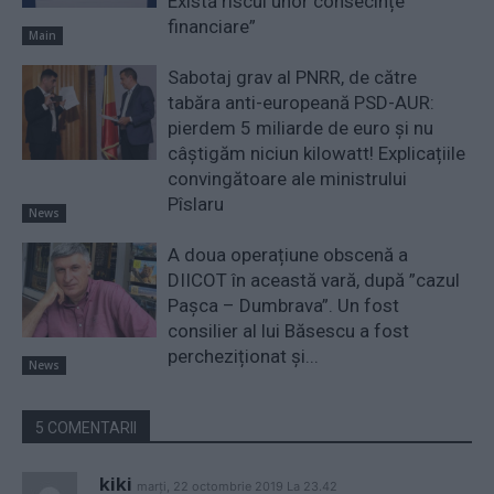
Există riscul unor consecințe
financiare”
Main
Sabotaj grav al PNRR, de către
tabăra anti-europeană PSD-AUR:
pierdem 5 miliarde de euro și nu
câștigăm niciun kilowatt! Explicațiile
convingătoare ale ministrului
Pîslaru
News
A doua operațiune obscenă a
DIICOT în această vară, după ”cazul
Pașca – Dumbrava”. Un fost
consilier al lui Băsescu a fost
percheziționat și...
News
5 COMENTARII
kiki
marți, 22 octombrie 2019 La 23.42