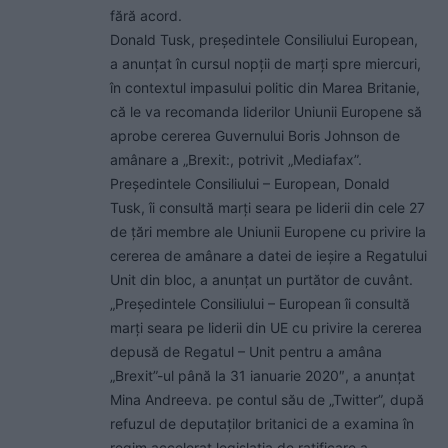
fără acord.
Donald Tusk, preşedintele Consiliului European,
a anunţat în cursul nopţii de marţi spre miercuri,
în contextul impasului politic din Marea Britanie,
că le va recomanda liderilor Uniunii Europene să
aprobe cererea Guvernului Boris Johnson de
amânare a „Brexit:, potrivit „Mediafax”.
Preşedintele Consiliului – European, Donald
Tusk, îi consultă marţi seara pe liderii din cele 27
de ţări membre ale Uniunii Europene cu privire la
cererea de amânare a datei de ieşire a Regatului
Unit din bloc, a anunţat un purtător de cuvânt.
„Preşedintele Consiliului – European îi consultă
marţi seara pe liderii din UE cu privire la cererea
depusă de Regatul – Unit pentru a amâna
„Brexit”-ul până la 31 ianuarie 2020″, a anunţat
Mina Andreeva. pe contul său de „Twitter”, după
refuzul de deputaţilor britanici de a examina în
regim accelerat legislaţia de ratificare a