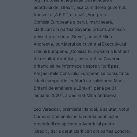
acordului de „Brexit”, aşa cum dorea guvernul,
transmite „A.F.P.”, citează „Agerpres”.
Comisia Europeană a cerut, marţi seară,
clarificări din partea Guvernului Boris Johnson
privind procedura „Brexit”, anunţă Mina
Andreeva, purtătorul de cuvânt al Executivului
Uniunii Europene. „Comisia Europeană a luat act
de rezultatul votului şi aşteaptă ca Guvernul
britanic să ne informeze despre viitorii paşi.
Preşedintele Consiliului European se consultă cu
liderii europeni în legătură cu solicitarea Marii
Britanii de amânare a „Brexit”, până pe 31
ianuarie 2020″, a declarat Mina Andreeva.
Leo Varadkar, premierul Irlandei, a salutat, votul
Camerei Comunelor în favoarea continuării
procedurii de aplicare a Acordului pentru
„Brexit”, dar a cerut clarificări din partea Londrei,