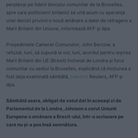
perplecşi pe liderii blocului comunitar de la Bruxelles,
spre care politicienii britanici se uită acum cu speranţa
unei decizii privind o nouă amânare a datei de retragere a
Marii Britanii din Uniune, informează AFP şi dpa.
Preşedintele Camerei Comunelor, John Bercow, a
refuzat, luni, să supună la vot, luni, acordul pentru ieşirea
Marii Britanii din UE (Brexit) încheiat de Londra şi forul
comunitar cu sediul la Bruxelles, explicând că moţiunea a
fost deja examinată sâmbătă,
transmit
Reuters, AFP şi
dpa.
Sâmbătă seara, obligat de votul dat în aceeași zi de
Parlamentul de la Londra, Johnson a cerut Uniunii
Europene o amânare a Brexit-ului, într-o scrisoare pe
care nu și-a pus însă semnătura.