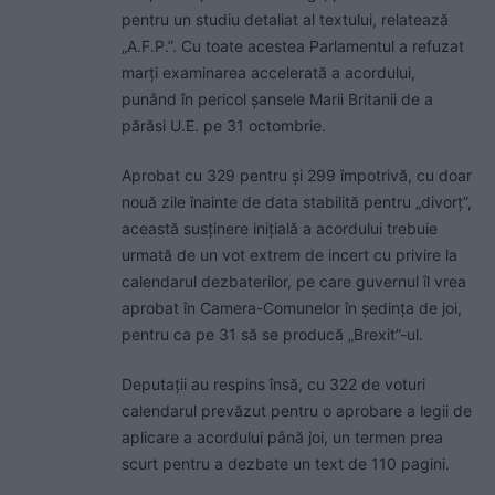
pentru un studiu detaliat al textului, relatează
„A.F.P.”. Cu toate acestea Parlamentul a refuzat
marți examinarea accelerată a acordului,
punând în pericol șansele Marii Britanii de a
părăsi U.E. pe 31 octombrie.
Aprobat cu 329 pentru și 299 împotrivă, cu doar
nouă zile înainte de data stabilită pentru „divorț”,
această susținere inițială a acordului trebuie
urmată de un vot extrem de incert cu privire la
calendarul dezbaterilor, pe care guvernul îl vrea
aprobat în Camera-Comunelor în ședința de joi,
pentru ca pe 31 să se producă „Brexit”-ul.
Deputații au respins însă, cu 322 de voturi
calendarul prevăzut pentru o aprobare a legii de
aplicare a acordului până joi, un termen prea
scurt pentru a dezbate un text de 110 pagini.