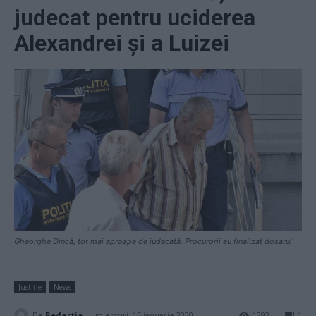
judecat pentru uciderea
Alexandrei și a Luizei
Gheorghe Dincă, tot mai aproape de judecată. Procurorii au finalizat dosarul
Justiție
News
-
De
Redacţia
miercuri, 15 ianuarie 2020
1292
1