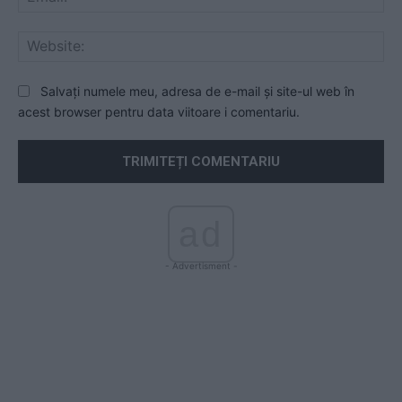
Web
Salvați numele meu, adresa de e-mail și site-ul web în
acest browser pentru data viitoare i comentariu.
ad
- Advertisment -