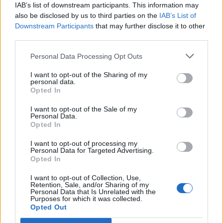
asupra ambulanţei care „fura copii”:
IAB’s list of downstream participants. This information may
6 cretini și o idioată, cu creiere
also be disclosed by us to third parties on the
IAB’s List of
tiktokerizate
Downstream Participants
that may further disclose it to other
Main
third parties.
PSD și AUR au inventat bâta anti-
Personal Data Processing Opt Outs
Fritz. ”Metoda e cea din 1945: întâi
alegem omul, apoi facem legea cu
I want to opt-out of the Sharing of my
personal data.
care să scăpăm de el”
News
Opted In
Comisia Europeană, după ororile
I want to opt-out of the Sale of my
Personal Data.
comise de PSD-AUR: ”Vom analiza
Opted In
cu atenție modificările aduse legii.
Există riscul unor consecințe
I want to opt-out of processing my
Personal Data for Targeted Advertising.
financiare”
News
Opted In
I want to opt-out of Collection, Use,
1 COMENTARIU
Retention, Sale, and/or Sharing of my
Personal Data that Is Unrelated with the
Purposes for which it was collected.
Opted Out
Olivian Simion
miercuri, 15 ianuarie 2020 La 13.18
SRI consideră pe Gheorghe Dincă un număr și îl va