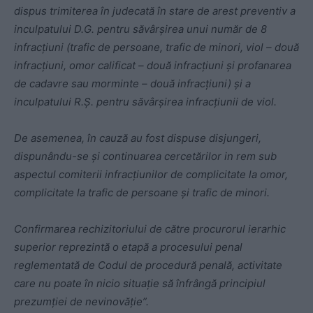
dispus trimiterea în judecată în stare de arest preventiv a
inculpatului D.G. pentru săvârșirea unui număr de 8
infracțiuni (trafic de persoane, trafic de minori, viol – două
infracțiuni, omor calificat – două infracțiuni și profanarea
de cadavre sau morminte – două infracțiuni) și a
inculpatului R.Ș. pentru săvârșirea infracțiunii de viol.
De asemenea, în cauză au fost dispuse disjungeri,
dispunându-se și continuarea cercetărilor in rem sub
aspectul comiterii infracțiunilor de complicitate la omor,
complicitate la trafic de persoane și trafic de minori.
Confirmarea rechizitoriului de către procurorul ierarhic
superior reprezintă o etapă a procesului penal
reglementată de Codul de procedură penală, activitate
care nu poate în nicio situație să înfrângă principiul
prezumției de nevinovăție”.