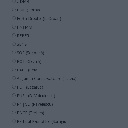
UDMR
PMP (Tomac)
Forța Dreptei (L. Orban)
PNȚMM
REPER
SENS
SOS (Șoșoacă)
POT (Gavrilă)
PACE (Peia)
Acțiunea Conservatoare (Târziu)
PDF (Lazarus)
PUSL (D. Voiculescu)
PNȚCD (Pavelescu)
PNCR (Terheș)
Partidul Patrioților (Surugiu)