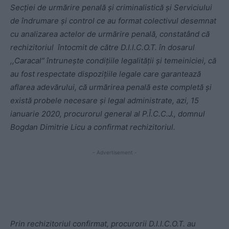
Secției de urmărire penală și criminalistică și Serviciului
de îndrumare și control ce au format colectivul desemnat
cu analizarea actelor de urmărire penală, constatând că
rechizitoriul întocmit de către D.I.I.C.O.T. în dosarul
,,Caracal” întrunește condițiile legalității și temeiniciei, că
au fost respectate dispozițiile legale care garantează
aflarea adevărului, că urmărirea penală este completă și
există probele necesare și legal administrate, azi, 15
ianuarie 2020, procurorul general al P.Î.C.C.J., domnul
Bogdan Dimitrie Licu a confirmat rechizitoriul.
- Advertisement -
Prin rechizitoriul confirmat, procurorii D.I.I.C.O.T. au