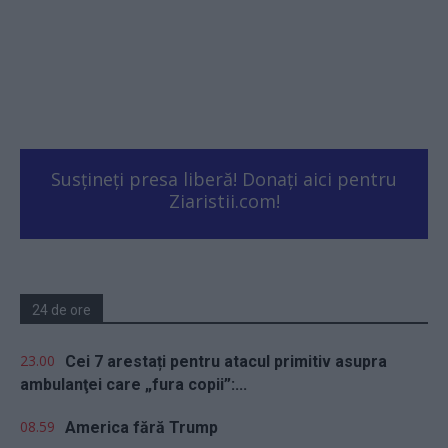
Susțineți presa liberă! Donați aici pentru
Ziaristii.com!
24 de ore
23.00
Cei 7 arestați pentru atacul primitiv asupra
ambulanţei care „fura copii”:...
08.59
America fără Trump