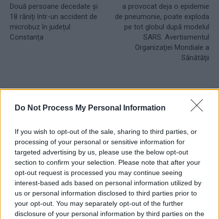
Două persoane decedate și
a provocat deja o epidemie
18 răniți într-un accident de
de pneumonie, poate exploda
microbuz în județul
pe tot globul după modelul
Constanța
SARS. Avertismentul
Organizaţiei Mondiale a
Sănătăţii
Redacţia
Do Not Process My Personal Information
If you wish to opt-out of the sale, sharing to third parties, or
processing of your personal or sensitive information for
targeted advertising by us, please use the below opt-out
section to confirm your selection. Please note that after your
opt-out request is processed you may continue seeing
interest-based ads based on personal information utilized by
RELATED ARTICLES
us or personal information disclosed to third parties prior to
your opt-out. You may separately opt-out of the further
Cei 7 arestați pentru atacul primitiv
disclosure of your personal information by third parties on the