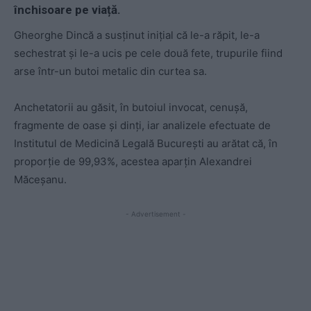
închisoare pe viață.
Gheorghe Dincă a susţinut iniţial că le-a răpit, le-a
sechestrat şi le-a ucis pe cele două fete, trupurile fiind
arse într-un butoi metalic din curtea sa.
Anchetatorii au găsit, în butoiul invocat, cenuşă,
fragmente de oase şi dinţi, iar analizele efectuate de
Institutul de Medicină Legală Bucureşti au arătat că, în
proporţie de 99,93%, acestea aparţin Alexandrei
Măceşanu.
- Advertisement -