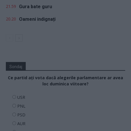
21.59
Gura bate guru
20.20
Oameni indignați
Sondaj
Ce partid ați vota dacă alegerile parlamentare ar avea
loc duminica viitoare?
USR
PNL
PSD
AUR