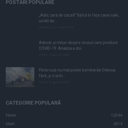
POSTĂRI POPULARE
„Adio, țară de căcat!” Bătut în fața casei sale,
umilit de...
duminică, 21 iulie 2019
Adevăr și mituri despre virusul care produce
COVID-19. Analiza a doi...
vineri, 3 aprilie 2020
Flota rusă nu mai poate bombarda Odessa
fără „s-o ia în...
vineri, 8 aprilie 2022
CATEGORIE POPULARĂ
News
12044
Main
2814