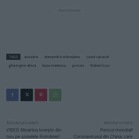
- Advertisement -
TAGS
acuzare
alexandra măceșanu
cazul caracal
gheorghe dincă
luiza melencu
proces
Robert Licu
Articolul precedent
Articolul următor
VIDEO. Moartea lovește din
Pericol mondial!
nou pe șoselele României!
Coronavirusul din China, care