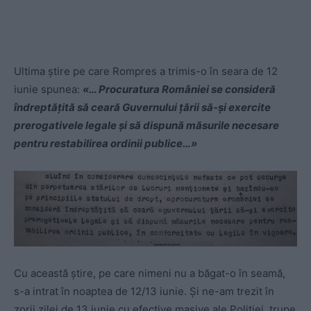
Ultima știre pe care Rompres a trimis-o în seara de 12
iunie spunea:
«… Procuratura României se consideră
îndreptățită să ceară Guvernului țării să-și exercite
prerogativele legale și să dispună măsurile necesare
pentru restabilirea ordinii publice…»
Cu această știre, pe care nimeni nu a băgat-o în seamă,
s-a intrat în noaptea de 12/13 iunie. Și ne-am trezit în
zorii zilei de 13 iunie cu efective masive ale Poliției, trupe