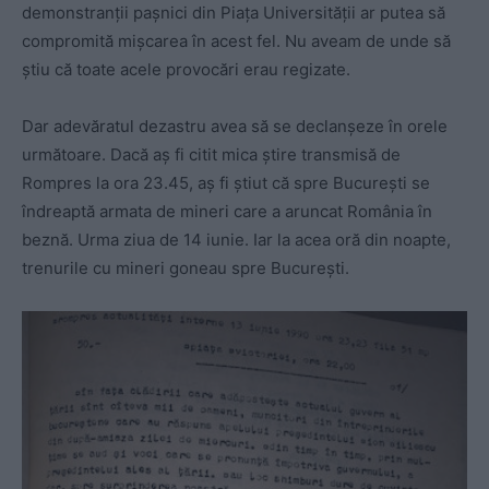
demonstranții pașnici din Piața Universității ar putea să
compromită mișcarea în acest fel. Nu aveam de unde să
știu că toate acele provocări erau regizate.
Dar adevăratul dezastru avea să se declanșeze în orele
următoare. Dacă aș fi citit mica știre transmisă de
Rompres la ora 23.45, aș fi știut că spre București se
îndreaptă armata de mineri care a aruncat România în
beznă. Urma ziua de 14 iunie. Iar la acea oră din noapte,
trenurile cu mineri goneau spre București.