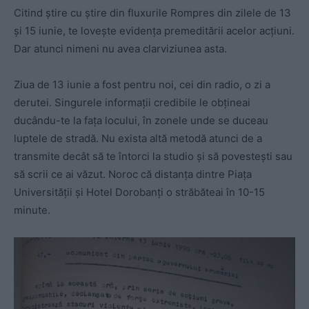
Citind știre cu știre din fluxurile Rompres din zilele de 13
și 15 iunie, te lovește evidența premeditării acelor acțiuni.
Dar atunci nimeni nu avea clarviziunea asta.
Ziua de 13 iunie a fost pentru noi, cei din radio, o zi a
derutei. Singurele informații credibile le obțineai
ducându-te la fața locului, în zonele unde se duceau
luptele de stradă. Nu exista altă metodă atunci de a
transmite decât să te întorci la studio și să povestești sau
să scrii ce ai văzut. Noroc că distanța dintre Piața
Universității și Hotel Dorobanți o străbăteai în 10-15
minute.