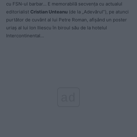
cu FSN-ul barbar… E memorabilă secvența cu actualul
editorialist
Cristian Unteanu
(de la „Adevărul”), pe atunci
purtător de cuvânt al lui Petre Roman, afișând un poster
uriaș al lui Ion Iliescu în biroul său de la hotelul
Intercontinental…
ad