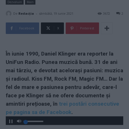
Dezvăluiri
Main
-
De
Redacţia
sâmbătă, 19 iunie 2021
3672
2
Facebook
X
Pinterest
În iunie 1990, Daniel Klinger era reporter la
UniFun Radio. Punea muzică bună. 31 de ani
mai târziu, e devotat acelorași pasiuni: muzica
și radioul. Kiss FM, Rock FM, Magic FM… Dar la
fel de mare e pasiunea pentru adevăr, care-l
face pe Klinger să ne ofere documente și
amintiri prețioase, în
trei postări consecutive
pe pagina sa de Facebook
.