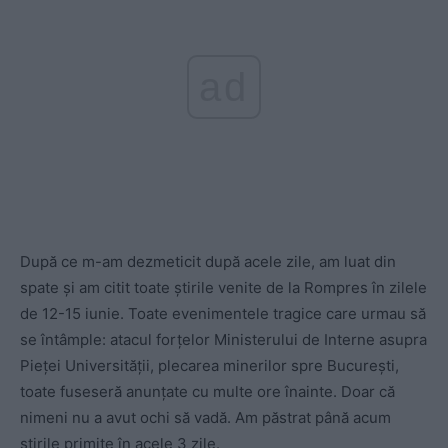
ad
După ce m-am dezmeticit după acele zile, am luat din
spate și am citit toate știrile venite de la Rompres în zilele
de 12-15 iunie. Toate evenimentele tragice care urmau să
se întâmple: atacul forțelor Ministerului de Interne asupra
Pieței Universității, plecarea minerilor spre București,
toate fuseseră anunțate cu multe ore înainte. Doar că
nimeni nu a avut ochi să vadă. Am păstrat până acum
știrile primite în acele 3 zile.