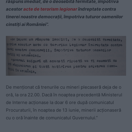
răspuns imediat, de o deosebită fermitate, împotriva
acestor
acte de terorism legionar
îndreptate contra
tinerei noastre democrații, împotriva tuturor oamenilor
cinstiți ai României”.
De menționat că trenurile cu mineri plecaseră deja de o
oră, la ora 22.00. Dacă în noaptea precedentă Ministerul
de Interne acționase la doar 6 ore după comunicatul
Procuraturii, în noaptea de 13 iunie, minerii acționaseră
cu o oră înainte de comunicatul Guvernului.”