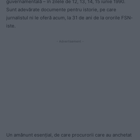
guvernamentală – în zilele de 12, 13, 14, 15 iunie 1990.
Sunt adevărate documente pentru istorie, pe care
jurnalistul ni le oferă acum, la 31 de ani de la ororile FSN-
iste.
- Advertisement -
Un amănunt esențial, de care procurorii care au anchetat