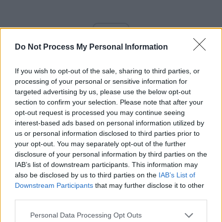
ad
Do Not Process My Personal Information
If you wish to opt-out of the sale, sharing to third parties, or
processing of your personal or sensitive information for
targeted advertising by us, please use the below opt-out
section to confirm your selection. Please note that after your
opt-out request is processed you may continue seeing
interest-based ads based on personal information utilized by
Aceste 3 zile, 13-14-15 iunie, ne-au izbit cu aceeași forță
us or personal information disclosed to third parties prior to
cu care au izbit toată societatea românească.
your opt-out. You may separately opt-out of the further
disclosure of your personal information by third parties on the
Mai jos sunt știri Rompres din ziua de 13. Rompres era
IAB’s list of downstream participants. This information may
also be disclosed by us to third parties on the
IAB’s List of
singura agenție de știri la acea dată, iar noi o foloseam
Downstream Participants
that may further disclose it to other
doar pentru a avea acces la informațiile oficiale. Știrile le
third parties.
produceam noi, cu reporterii noștri, Rompres nu era
credibilă, cum nu era credibilă nici Televiziunea Română,
Personal Data Processing Opt Outs