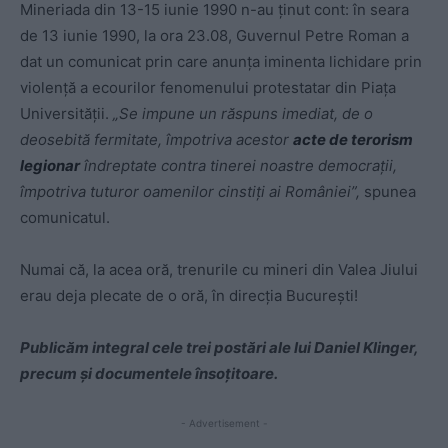
Mineriada din 13-15 iunie 1990 n-au ținut cont: în seara
de 13 iunie 1990, la ora 23.08, Guvernul Petre Roman a
dat un comunicat prin care anunța iminenta lichidare prin
violență a ecourilor fenomenului protestatar din Piața
Universității.
„Se impune un răspuns imediat, de o
deosebită fermitate, împotriva acestor
acte de terorism
legionar
îndreptate contra tinerei noastre democrații,
împotriva tuturor oamenilor cinstiți ai României”,
spunea
comunicatul.
Numai că, la acea oră, trenurile cu mineri din Valea Jiului
erau deja plecate de o oră, în direcția București!
Publicăm integral cele trei postări ale lui Daniel Klinger,
precum și documentele însoțitoare.
- Advertisement -