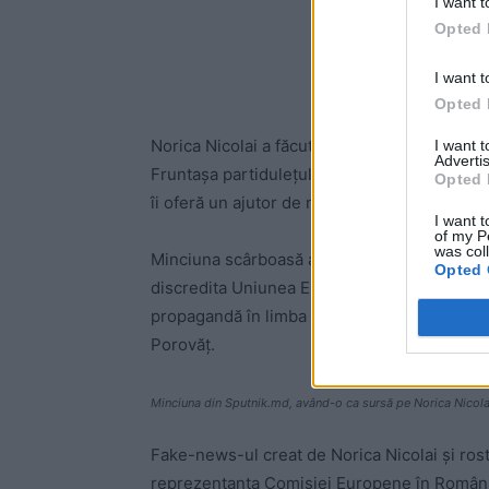
I want t
Opted 
I want t
Opted 
Norica Nicolai a făcut o afirmație scandaloas
I want 
Advertis
Fruntașa partidulețului lui Tăriceanu a sp
Opted 
îi oferă un ajutor de numai un miliard de eur
I want t
of my P
was col
Minciuna scârboasă a Noricăi Nicolai (culmea
Opted 
discredita Uniunea Europeană, a fost pe plac
propagandă în limba română, Sputnik.md. Mi
Porovăț.
Minciuna din Sputnik.md, având-o ca sursă pe Norica Nicola
Fake-news-ul creat de Norica Nicolai și ros
reprezentanța Comisiei Europene în România