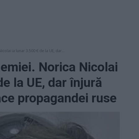
olai ia lunar 3.500 € de la UE, dar...
miei. Norica Nicolai
de la UE, dar înjură
ace propagandei ruse