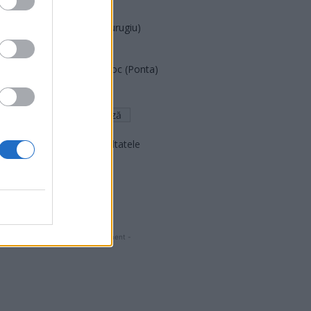
PNCR (Terheș)
Partidul Patrioților (Surugiu)
FAR (Coarnă)
România pe Primul Loc (Ponta)
Altul
Arată rezultatele
Arhiva sondajelor
- Advertisment -