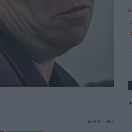
08
18
17
p
4831
2