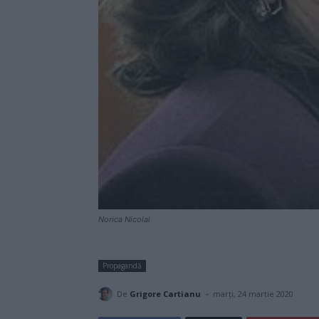
Norica Nicolai
Propagandă
-
De
Grigore Cartianu
marți, 24 martie 2020