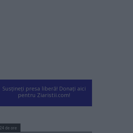
Susțineți presa liberă! Donați aici
pentru Ziaristii.com!
24 de ore