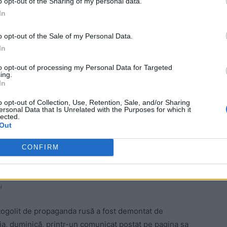
o opt-out of the Sharing of my personal data.
In
o opt-out of the Sale of my Personal Data.
In
ă, care o descalifică nu doar politic, ci și uman.
to opt-out of processing my Personal Data for Targeted
ing.
us că Uniunea Europeană nedreptățește România, căreia
In
o, în timp ce Franței îi dă 300 de miliarde.
o opt-out of Collection, Use, Retention, Sale, and/or Sharing
ersonal Data that Is Unrelated with the Purposes for which it
lected.
: fost europarlamentar!), lansată cu scopul de a
Out
ul Rusiei, care a preluat-o prin organul său de
zeria de „articol” e semnată de o anume Daniela
CONFIRM
i
togolit de propaganda rusă a fost demontat de
, duminică, printr-un comunicat postat pe pagina sa