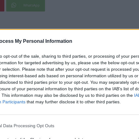
WhatsApp
 Europa, propaganda rusă își întețește
 trompete iresponsabile precum Norica
ocess My Personal Information
a taxat aspru o asemenea intoxcare.
to opt-out of the sale, sharing to third parties, or processing of your per
formation for targeted advertising by us, please use the below opt-out s
r selection. Please note that after your opt-out request is processed y
eing interest-based ads based on personal information utilized by us or
disclosed to third parties prior to your opt-out. You may separately opt-
losure of your personal information by third parties on the IAB’s list of
. This information may also be disclosed by us to third parties on the
IA
Participants
that may further disclose it to other third parties.
l Data Processing Opt Outs