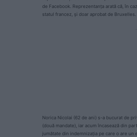
de Facebook. Reprezentanța arată că, în cazu
statul francez, și doar aprobat de Bruxelles.
-
Norica Nicolai (62 de ani) s-a bucurat de pri
(două mandate), iar acum încasează din par
jumătate din indemnizația pe care o are un e