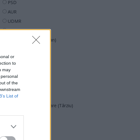
PSD
AUR
UDMR
PMP (Tomac)
Forța Dreptei (L. Orban)
PNȚMM
sonal or
REPER
ection to
SENS
ou may
 personal
SOS (Șoșoacă)
out of the
POT (Gavrilă)
 downstream
PACE (Peia)
B’s List of
Acțiunea Conservatoare (Târziu)
PDF (Lazarus)
PUSL (D. Voiculescu)
PNȚCD (Pavelescu)