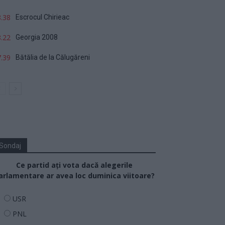
.38
Escrocul Chirieac
.22
Georgia 2008
.39
Bătălia de la Călugăreni
Sondaj
Ce partid ați vota dacă alegerile
arlamentare ar avea loc duminica viitoare?
USR
PNL