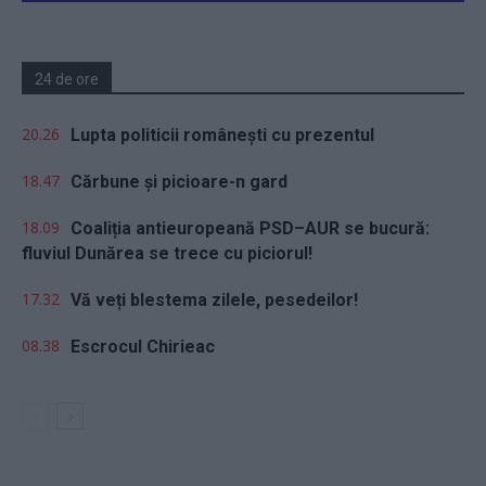
24 de ore
20.26
Lupta politicii românești cu prezentul
18.47
Cărbune și picioare-n gard
18.09
Coaliția antieuropeană PSD–AUR se bucură:
fluviul Dunărea se trece cu piciorul!
17.32
Vă veți blestema zilele, pesedeilor!
08.38
Escrocul Chirieac