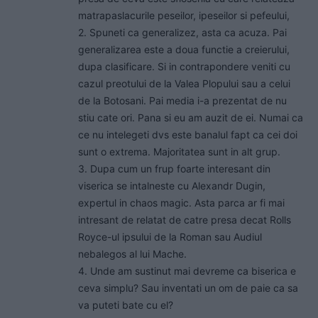
matrapaslacurile peseilor, ipeseilor si pefeului,
2. Spuneti ca generalizez, asta ca acuza. Pai
generalizarea este a doua functie a creierului,
dupa clasificare. Si in contrapondere veniti cu
cazul preotului de la Valea Plopului sau a celui
de la Botosani. Pai media i-a prezentat de nu
stiu cate ori. Pana si eu am auzit de ei. Numai ca
ce nu intelegeti dvs este banalul fapt ca cei doi
sunt o extrema. Majoritatea sunt in alt grup.
3. Dupa cum un frup foarte interesant din
viserica se intalneste cu Alexandr Dugin,
expertul in chaos magic. Asta parca ar fi mai
intresant de relatat de catre presa decat Rolls
Royce-ul ipsului de la Roman sau Audiul
nebalegos al lui Mache.
4. Unde am sustinut mai devreme ca biserica e
ceva simplu? Sau inventati un om de paie ca sa
va puteti bate cu el?