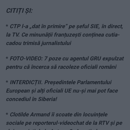
CITIȚI ȘI:
*
CTP l-a „dat în primire” pe șeful SIE, în direct,
la TV. Ce minunății franțuzești conținea cutia-
cadou trimisă jurnalistului
*
FOTO-VIDEO: 7 poze cu agentul GRU expulzat
pentru că încerca să racoleze oficiali români
*
INTERDICȚII. Președintele Parlamentului
European și alți oficiali UE nu-și mai pot face
concediul în Siberia!
*
Clotilde Armand îi scoate din locuințele
sociale pe reporterul-videochat de la RTV și pe