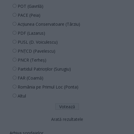
POT (Gavrilă)
PACE (Peia)
Acțiunea Conservatoare (Târziu)
PDF (Lazarus)
PUSL (D. Voiculescu)
PNȚCD (Pavelescu)
PNCR (Terheș)
Partidul Patrioților (Surugiu)
FAR (Coarnă)
România pe Primul Loc (Ponta)
Altul
Arată rezultatele
Arhiva sondajelor