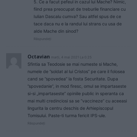
5. Ce a facut pefeul in cazul lui Mache? Nimic,
fiind prea preocupat de treburile financiare cu
Iulian Dascalu cumva? Sau altfel spus de ce
tace daca nu e la randul lui strans cu usa de
alde Mache din sinod?
Răspundeți
Octavian
marți, 4 mai 2021 La 0.25
Sfintia sa Teodosie se mai numeste si Mache,
numele de ”soldat al lui Cristos” pe care il folosea
cand se ”spovedea” la fosta Securitate. Dupa
”spovedanie”, in mod firesc, omul se impartaseste
si-si „impartaseste” opiniile public in speranta ca
mai multi credinciosi sa se ”vaccineze” cu aceeasi
lingurita la centru deschis de Arhiepiscopul
Tomisului. Paste-ti turma fericit IPS-ule.
Răspundeți