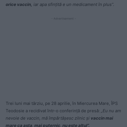
orice vaccin,
iar apa sfințită e un medicament în plus”.
- Advertisement -
Trei luni mai târziu, pe 28 aprilie, în Miercurea Mare, ÎPS
Teodosie a recidivat într-o conferință de presă:
„Eu nu am
nevoie de vaccin, mă împărtăşesc zilnic şi
vaccin mai
mare ca asta, mai puternic, nu este altul”.