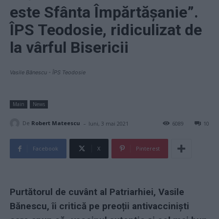
este Sfânta Împărtășanie”.
ÎPS Teodosie, ridiculizat de
la vârful Bisericii
Vasile Bănescu - ÎPS Teodosie
Main
News
-
De
Robert Mateescu
luni, 3 mai 2021
6089
10
Facebook
X
Pinterest
Purtătorul de cuvânt al Patriarhiei, Vasile
Bănescu, îi critică pe preoții antivacciniști