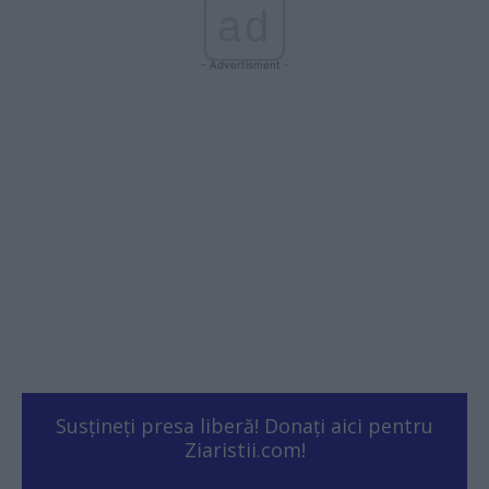
ad
- Advertisment -
Susțineți presa liberă! Donați aici pentru
Ziaristii.com!