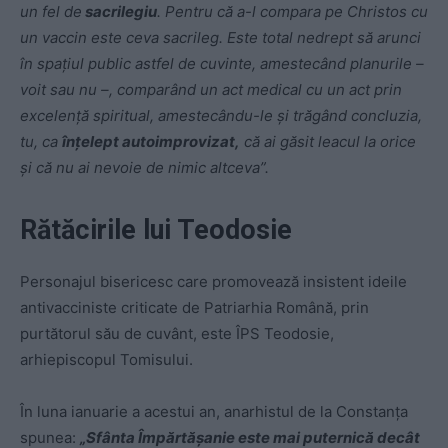
un fel de
sacrilegiu
. Pentru că a-l compara pe Christos cu
un vaccin este ceva sacrileg. Este total nedrept să arunci
în spațiul public astfel de cuvinte, amestecând planurile –
voit sau nu –, comparând un act medical cu un act prin
excelență spiritual, amestecându-le și trăgând concluzia,
tu, ca
înțelept autoimprovizat,
că ai găsit leacul la orice
și că nu ai nevoie de nimic altceva”.
Rătăcirile lui Teodosie
Personajul bisericesc care promovează insistent ideile
antivacciniste criticate de Patriarhia Română, prin
purtătorul său de cuvânt, este ÎPS Teodosie,
arhiepiscopul Tomisului.
În luna ianuarie a acestui an, anarhistul de la Constanța
spunea:
„Sfânta Împărtășanie este mai puternică decât