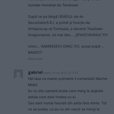
numele–monahal de Teodosie!
După ce pe lângă GRADUL-de-la-
Securitate/S.R.I. a primit și funcție de
Arhiepiscop-al-Tomisului, a devenit Teodosie-
Snagoveanul, zis mai des… „ȘPAGOVEANUL”!!!!!
Unnn… (MAREEEE!!!) DRAC (!!!), acest popă-…
BANDIT!
Răspundeți
gabriel
marți, 4 mai 2021 La 17.41
Hai lasa ca maine-poimaine ii comandati Mache-
Mobil.
Eu nu stiu oamenii aceia care merg la slujbele
astuia care este treaba cu ei.
Sau sant numai hauristi din astia fara minte. Tot
ce se poate, ca eu nu am vazut sa mergi la