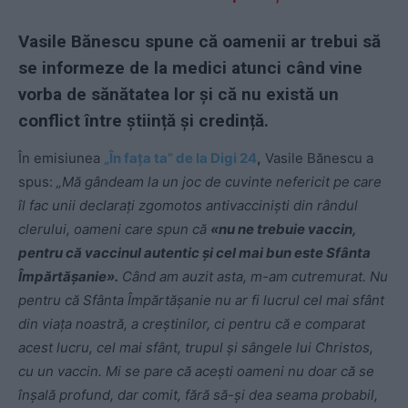
Vasile Bănescu spune că oamenii ar trebui să
se informeze de la medici atunci când vine
vorba de sănătatea lor și că nu există un
conflict între știință și credință.
În emisiunea
„În fața ta” de la Digi 24
,
Vasile Bănescu a
spus:
„Mă gândeam la un joc de cuvinte nefericit pe care
îl fac unii declarați zgomotos antivacciniști din rândul
clerului, oameni care spun că
«nu ne trebuie vaccin,
pentru că vaccinul autentic și cel mai bun este Sfânta
Împărtășanie».
Când am auzit asta, m-am cutremurat. Nu
pentru că Sfânta Împărtășanie nu ar fi lucrul cel mai sfânt
din viața noastră, a creștinilor, ci pentru că e comparat
acest lucru, cel mai sfânt, trupul și sângele lui Christos,
cu un vaccin. Mi se pare că acești oameni nu doar că se
înșală profund, dar comit, fără să-și dea seama probabil,