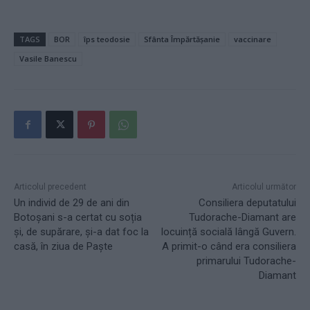
TAGS
BOR
îps teodosie
Sfânta Împărtășanie
vaccinare
Vasile Banescu
Articolul precedent
Articolul următor
Un individ de 29 de ani din
Consiliera deputatului
Botoșani s-a certat cu soția
Tudorache-Diamant are
și, de supărare, şi-a dat foc la
locuință socială lângă Guvern.
casă, în ziua de Paște
A primit-o când era consiliera
primarului Tudorache-
Diamant