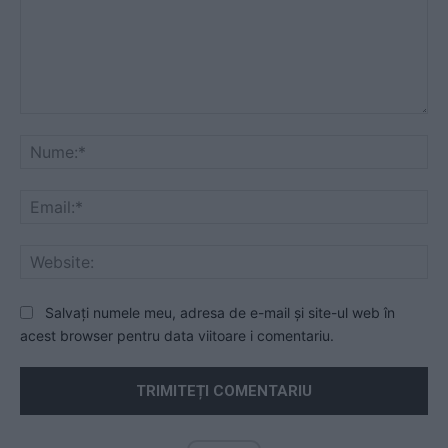
Comentariu:
Nu
Ema
Web
Salvați numele meu, adresa de e-mail și site-ul web în
acest browser pentru data viitoare i comentariu.