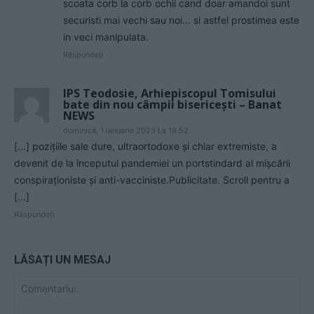
scoata corb la corb ochii cand doar amandoi sunt
securisti mai vechi sau noi… si astfel prostimea este
in veci manipulata.
Răspundeți
IPS Teodosie, Arhiepiscopul Tomisului
bate din nou câmpii bisericești – Banat
NEWS
duminică, 1 ianuarie 2023 La 19.52
[…] pozițiile sale dure, ultraortodoxe și chiar extremiste, a
devenit de la începutul pandemiei un portstindard al mișcării
conspiraționiste și anti-vacciniste.Publicitate. Scroll pentru a
[…]
Răspundeți
LĂSAȚI UN MESAJ