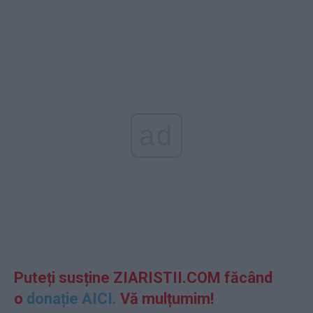
ad
Puteți susține ZIARISTII.COM făcând
o
donație AICI.
Vă mulțumim!