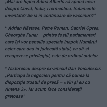
„Mai are tupeu Adina Alberts să spună ceva
despre Covid, India, ivermectină, tratamente
inventate? Se ia în continuare de vaccinuri?”
*
Adrian Năstase, Petre Roman, Gabriel Oprea,
Gheorghe Funar – printre foștii parlamentari
care își vor pensiile speciale înapoi! Numărul
celor care dau în judecată statul, ca să-și
recupereze privilegiul, este de ordinul sutelor
*
Nistorescu despre ex-amicul Dan Voiculescu:
„Participa la negocieri pentru că punea la
dispoziție trustul de presă – «Vin și eu cu
Antena 3». Iar acum face considerații
grețoase”