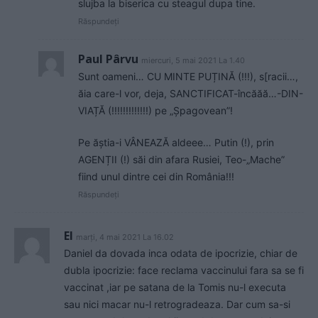
slujba la biserica cu steagul dupa tine.
Răspundeți
Paul Pârvu
miercuri, 5 mai 2021 La 1.40
Sunt oameni… CU MINTE PUȚINĂ (!!!), s[racii…,
ăia care-l vor, deja, SANCTIFICAT-încăăă…-DIN-
VIAȚĂ (!!!!!!!!!!!!!) pe „Șpagovean”!
Pe ăștia-i VÂNEAZĂ aldeee… Putin (!), prin
AGENȚII (!) săi din afara Rusiei, Teo-„Mache”
fiind unul dintre cei din România!!!
Răspundeți
El
marți, 4 mai 2021 La 16.02
Daniel da dovada inca odata de ipocrizie, chiar de
dubla ipocrizie: face reclama vaccinului fara sa se fi
vaccinat ,iar pe satana de la Tomis nu-l executa
sau nici macar nu-l retrogradeaza. Dar cum sa-si