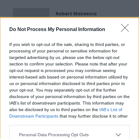
Robert Mateescu
Do Not Process My Personal Information
If you wish to opt-out of the sale, sharing to third parties, or
processing of your personal or sensitive information for
targeted advertising by us, please use the below opt-out
section to confirm your selection. Please note that after your
RELATED ARTICLES
opt-out request is processed you may continue seeing
interest-based ads based on personal information utilized by
Comisia Europeană, după ororile
us or personal information disclosed to third parties prior to
comise de PSD-AUR: ”Vom analiza
your opt-out. You may separately opt-out of the further
cu atenție modificările aduse legii.
disclosure of your personal information by third parties on the
Există riscul unor consecințe
IAB’s list of downstream participants. This information may
also be disclosed by us to third parties on the
IAB’s List of
financiare”
Main
Downstream Participants
that may further disclose it to other
third parties.
Sabotaj grav al PNRR, de către
tabăra anti-europeană PSD-AUR:
Personal Data Processing Opt Outs