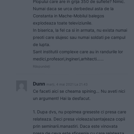
Plopului care are in grija 350 de suflete? Nimic.
Numai daca se urca derbedeul asta de la
Constanta in Mache-Mobilul balegos
explodeaza toate televiziunile.
In biserica, la fel ca si in armata, nu exista numai
preoti care slujesc sau numai soldati pe campul
de lupta.
Sant institutii complexe care au in randurile lor
medici,profesori,ingineri,arhitecti……
Răspundeți
Dunn
marți, 4 mai 2021 La 21.43
Ce faceti aici se cheama spining… Nu aveti nici
un argument! Hai la desfacut.
1. Dupa dvs, nu popimea greseste ci presa care
relateaza. Deci presa violeaza/santajeaza copii
prin seminarii.manastiri. Daca este vinovata
presa de ceva este sfiosenia cu care relateaza