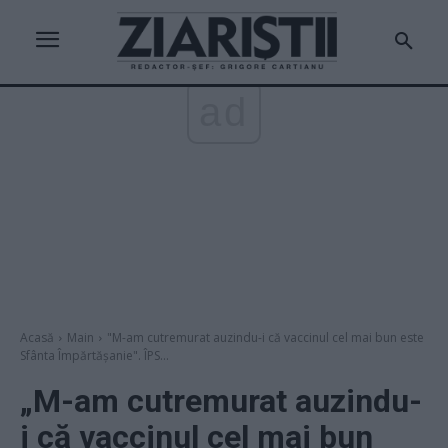
ad
Acasă
Main
"M-am cutremurat auzindu-i că vaccinul cel mai bun este
Sfânta Împărtășanie". ÎPS...
„M-am cutremurat auzindu-
i că vaccinul cel mai bun