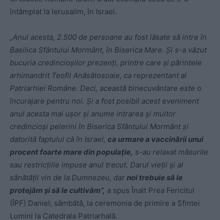
întâmplat la Ierusalim, în Israel.
„Anul acesta, 2.500 de persoane au fost lăsate să intre în
Basilica Sfântului Mormânt, în Biserica Mare. Şi s-a văzut
bucuria credincioşilor prezenţi, printre care şi părintele
arhimandrit Teofil Anăsătosoaie, ca reprezentant al
Patriarhiei Române. Deci, această binecuvântare este o
încurajare pentru noi. Şi a fost posibil acest eveniment
anul acesta mai uşor şi anume intrarea şi multor
credincioşi pelerini în Biserica Sfântului Mormânt şi
datorită faptului că în Israel,
ca urmare a vaccinării unui
procent foarte mare din populaţie,
s-au relaxat măsurile
sau restricţiile impuse anul trecut. Darul vieţii şi al
sănătăţii vin de la Dumnezeu, dar
noi trebuie să le
protejăm şi să le cultivăm”,
a spus Înalt Prea Fericitul
(ÎPF) Daniel, sâmbătă, la ceremonia de primire a Sfintei
Lumini la Catedrala Patriarhală.