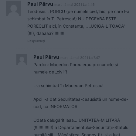
Paul Pârvu
marți, 4 mai 2021 La 4.46
Teodosie… PORCU (pe numele civil/laic, pe care l-a
schimbat în T. Petrescu!) NU DEGEABA ESTE
PORECLIT aici, în Constanța,… „UCIGĂ-L TOACA”
(!!!), daaaaa?!!!!!!!!!
Răspundeți
Paul Pârvu
marți, 4 mai 2021 La 7.47
Pardon: Macedon Porcu erau prenumele și
numele de „civil”!
L-a schimbat în Macedon Petrescu!
Apoi i-a dat Securitatea-ceaușistă un nume-de-
cod, ca INFORMATOR!
Odată călugărit laaa… UNITATEA-MILITARĂ
(!!!!!!!!!!!!!!) a Departamentului-Securității-Statului
numită șiii… Mânăstirea-Snagov (!), și-a luat