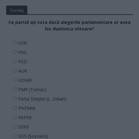
Sondaj
Ce partid ați vota dacă alegerile parlamentare ar avea
loc duminica viitoare?
USR
PNL
PSD
AUR
UDMR
PMP (Tomac)
Forța Dreptei (L. Orban)
PNȚMM
REPER
SENS
SOS (Șoșoacă)