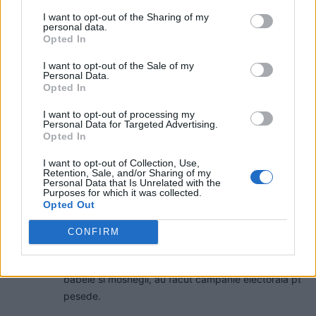
pierdem 5 miliarde de euro și nu
câștigăm niciun kilowatt! Explicațiile
I want to opt-out of the Sharing of my
personal data.
convingătoare ale ministrului
Opted In
Pîslaru
News
I want to opt-out of the Sale of my
Personal Data.
A doua operațiune obscenă a
Opted In
DIICOT în această vară, după ”cazul
Pașca – Dumbrava”. Un fost
I want to opt-out of processing my
Personal Data for Targeted Advertising.
consilier al lui Băsescu a fost
Opted In
percheziționat și...
News
I want to opt-out of Collection, Use,
Retention, Sale, and/or Sharing of my
Personal Data that Is Unrelated with the
10 COMENTARII
Purposes for which it was collected.
Opted Out
Dunn
luni, 3 mai 2021 La 10.53
CONFIRM
Popimea a facut foarte mult rau in ultima perioada.
Un an de zile au instigat la nesupunere, au inebunit
babele si mosnegii, au facut campanie electorala pt
pesede.