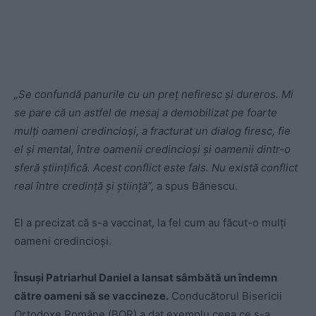
„Se confundă panurile cu un preț nefiresc și dureros. Mi
se pare că un astfel de mesaj a demobilizat pe foarte
mulți oameni credincioși, a fracturat un dialog firesc, fie
el și mental, între oamenii credincioși și oamenii dintr-o
sferă științifică. Acest conflict este fals. Nu există conflict
real între credință și știință”,
a spus Bănescu.
El a precizat că s-a vaccinat, la fel cum au făcut-o mulți
oameni credincioși.
Însuși Patriarhul Daniel a lansat sâmbătă un îndemn
către oameni să se vaccineze.
Conducătorul Bisericii
Ortodoxe Române (BOR) a dat exemplu ceea ce s-a