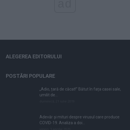
ad
ALEGEREA EDITORULUI
POSTĂRI POPULARE
„Adio, țară de căcat!” Bătut în fața casei sale,
umilit de...
duminică, 21 iulie 2019
Adevăr și mituri despre virusul care produce
COVID-19. Analiza a doi...
vineri, 3 aprilie 2020