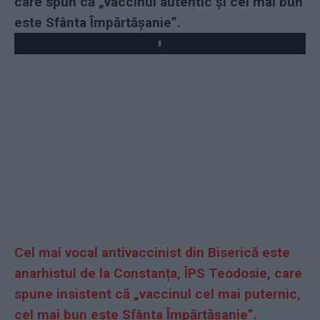
care spun că „vaccinul autentic și cel mai bun
este Sfânta Împărtășanie”.
Play
Cel mai vocal antivaccinist din Biserică este
anarhistul de la Constanța, ÎPS Teodosie, care
spune insistent că „vaccinul cel mai puternic,
cel mai bun este Sfânta Împărtășanie”.