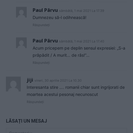
Paul Pârvu
sâmbătă, 1 mai 2021 La 17.39
Dumnezeu să-l odihnească!
Răspundeți
Paul Pârvu
sâmbătă, 1 mai 2021 La 17.40
Acum pricepem pe deplin sensul expresiei: „S-a
prăpădit / A murit… de râs!”…
Răspundeți
jiji
vineri, 30 aprilie 2021 La 10.30
Interesanta stire …. romanii chiar sunt ingrijorati de
moartea acestui pesonaj necunoscut
Răspundeți
LĂSAȚI UN MESAJ