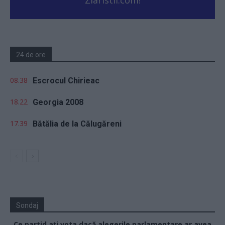
Ziaristii.com!
24 de ore
08.38
Escrocul Chirieac
18.22
Georgia 2008
17.39
Bătălia de la Călugăreni
Sondaj
Ce partid ați vota dacă alegerile parlamentare ar avea