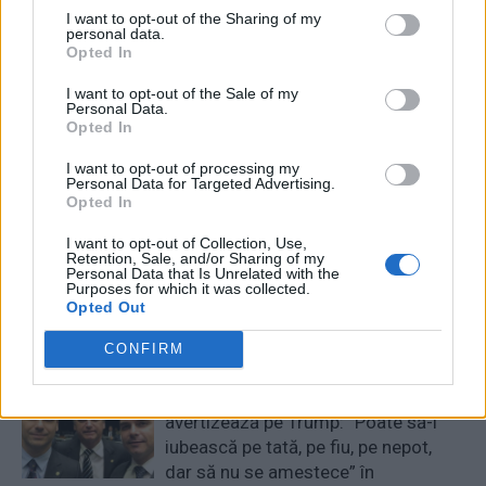
– 10 sezoane a câte 6
că încerca să racoleze oficiali
I want to opt-out of the Sharing of my
episoade. Ca să-l vezi pe DD,
români
personal data.
Opted In
trebuie să te abonezi
I want to opt-out of the Sale of my
Personal Data.
Opted In
Redacţia
I want to opt-out of processing my
Personal Data for Targeted Advertising.
Opted In
I want to opt-out of Collection, Use,
Retention, Sale, and/or Sharing of my
Personal Data that Is Unrelated with the
Purposes for which it was collected.
Opted Out
RELATED ARTICLES
CONFIRM
Președintele unei țări mari îl
avertizează pe Trump: ”Poate să-i
iubească pe tată, pe fiu, pe nepot,
dar să nu se amestece” în