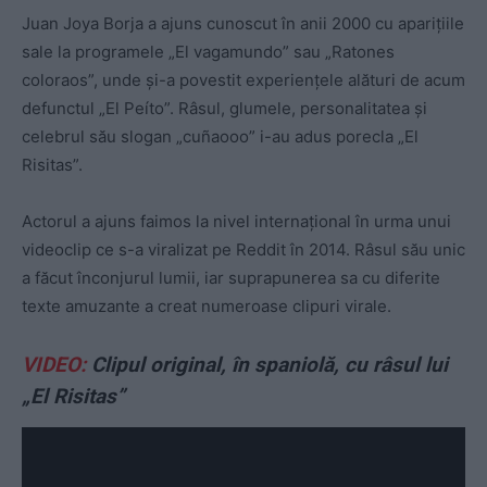
Juan Joya Borja a ajuns cunoscut în anii 2000 cu apariţiile
sale la programele „El vagamundo” sau „Ratones
coloraos”, unde şi-a povestit experienţele alături de acum
defunctul „El Peíto”. Râsul, glumele, personalitatea şi
celebrul său slogan „cuñaooo” i-au adus porecla „El
Risitas”.
Actorul a ajuns faimos la nivel internaţional în urma unui
videoclip ce s-a viralizat pe Reddit în 2014. Râsul său unic
a făcut înconjurul lumii, iar suprapunerea sa cu diferite
texte amuzante a creat numeroase clipuri virale.
VIDEO:
Clipul original, în spaniolă, cu râsul lui
„El Risitas”