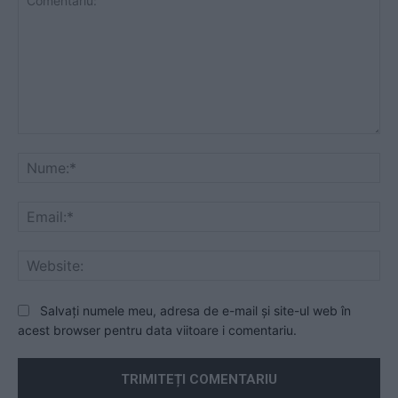
Comentariu:
Nu
Ema
Web
Salvați numele meu, adresa de e-mail și site-ul web în
acest browser pentru data viitoare i comentariu.