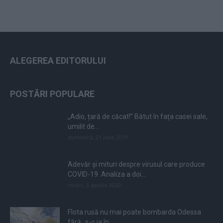
ALEGEREA EDITORULUI
POSTĂRI POPULARE
„Adio, țară de căcat!” Bătut în fața casei sale,
umilit de...
duminică, 21 iulie 2019
Adevăr și mituri despre virusul care produce
COVID-19. Analiza a doi...
vineri, 3 aprilie 2020
Flota rusă nu mai poate bombarda Odessa
fără „s-o ia în...