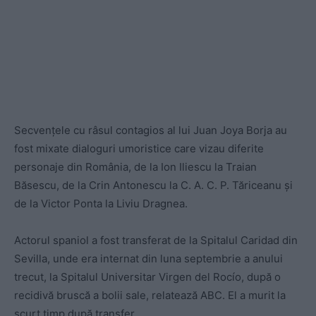
Secvențele cu râsul contagios al lui Juan Joya Borja au
fost mixate dialoguri umoristice care vizau diferite
personaje din România, de la Ion Iliescu la Traian
Băsescu, de la Crin Antonescu la C. A. C. P. Tăriceanu și
de la Victor Ponta la Liviu Dragnea.
Actorul spaniol a fost transferat de la Spitalul Caridad din
Sevilla, unde era internat din luna septembrie a anului
trecut, la Spitalul Universitar Virgen del Rocío, după o
recidivă bruscă a bolii sale, relatează ABC. El a murit la
scurt timp după transfer.