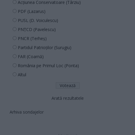
Acțiunea Conservatoare (Târziu)
PDF (Lazarus)
PUSL (D. Voiculescu)
PNȚCD (Pavelescu)
PNCR (Terheș)
Partidul Patrioților (Surugiu)
FAR (Coarnă)
România pe Primul Loc (Ponta)
Altul
Arată rezultatele
Arhiva sondajelor