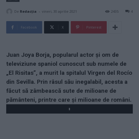
-
De
Redacţia
vineri, 30 aprilie 2021
2435
4
Facebook
X
Pinterest
Juan Joya Borja, popularul actor şi om de
televiziune spaniol cunoscut sub numele de
„El Risitas”, a murit la spitalul Virgen del Rocío
din Sevilla. Prin râsul său inegalabil, acesta a
făcut să zâmbească sute de milioane de
pământeni, printre care și milioane de români.
Play