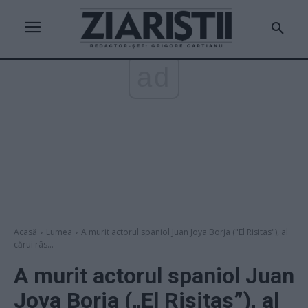
ad
Acasă
Lumea
A murit actorul spaniol Juan Joya Borja ("El Risitas"), al
cărui râs...
A murit actorul spaniol Juan
Joya Borja („El Risitas”), al