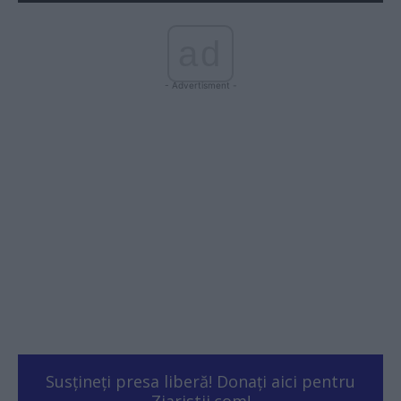
ad
- Advertisment -
Susțineți presa liberă! Donați aici pentru