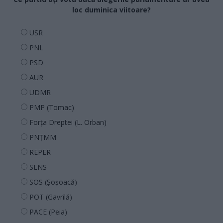
loc duminica viitoare?
USR
PNL
PSD
AUR
UDMR
PMP (Tomac)
Forța Dreptei (L. Orban)
PNȚMM
REPER
SENS
SOS (Șoșoacă)
POT (Gavrilă)
PACE (Peia)