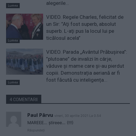
alegerile...
Lumea
VIDEO. Regele Charles, felicitat de
un Sir: ”Aţi fost superb, absolut
superb. L-aţi pus la locul lui pe
ticălosul acela”
Lumea
VIDEO. Parada „Avântul Prăbușirea”:
”plutoane” de invalizi în cârje,
văduve și mame care și-au pierdut
copiii. Demonstrația aeriană ar fi
fost făcută cu inteligența...
Lumea
4 COMENTARII
Paul Pârvu
vineri, 30 aprilie 2021 La 0.54
MAREEE… știreee… (!!!)
Răspundeți