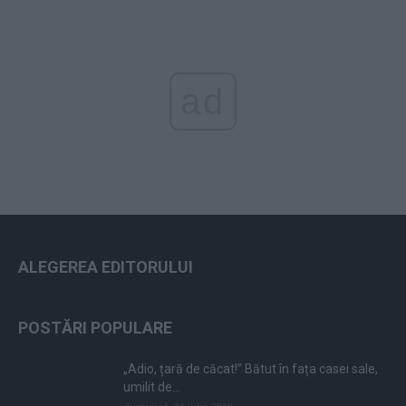
ad
ALEGEREA EDITORULUI
POSTĂRI POPULARE
„Adio, țară de căcat!” Bătut în fața casei sale,
umilit de...