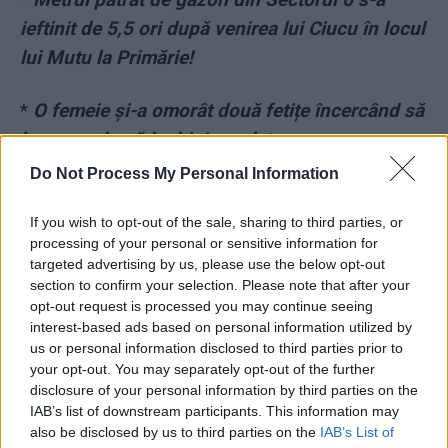
ieftinit de 5,5 ori după venirea lui Ciucu în locul
lui Mutu la Primărie!
*
O femeie și-a omorât două fetițe încercând să
le scape de păduchi. Le-a dat pe cap cu
insecticid pentru oi!
Do Not Process My Personal Information
*
Dacă vrei Liga Campionilor, ia-ți antrenor
If you wish to opt-out of the sale, sharing to third parties, or
processing of your personal or sensitive information for
german! Formidabila ștafetă Klopp – Flick –
targeted advertising by us, please use the below opt-out
Tuchel. Chelsea e noua regină a Europei
section to confirm your selection. Please note that after your
opt-out request is processed you may continue seeing
- Advertisement -
interest-based ads based on personal information utilized by
us or personal information disclosed to third parties prior to
your opt-out. You may separately opt-out of the further
disclosure of your personal information by third parties on the
IAB’s list of downstream participants. This information may
also be disclosed by us to third parties on the
IAB’s List of