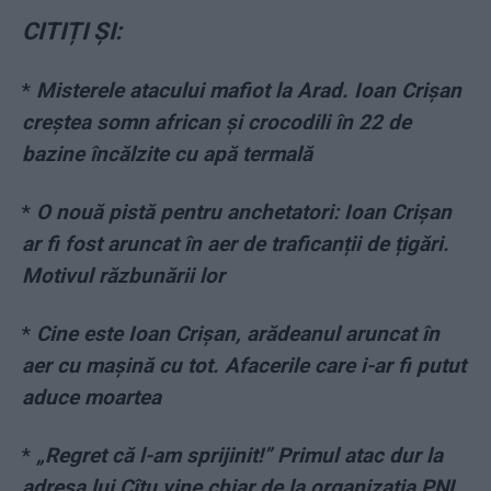
CITIȚI ȘI:
*
Misterele atacului mafiot la Arad. Ioan Crișan
creștea somn african și crocodili în 22 de
bazine încălzite cu apă termală
*
O nouă pistă pentru anchetatori: Ioan Crișan
ar fi fost aruncat în aer de traficanții de țigări.
Motivul răzbunării lor
*
Cine este Ioan Crișan, arădeanul aruncat în
aer cu mașină cu tot. Afacerile care i-ar fi putut
aduce moartea
*
„Regret că l-am sprijinit!” Primul atac dur la
adresa lui Cîțu vine chiar de la organizația PNL