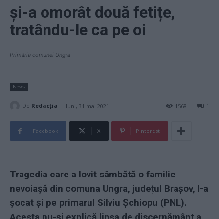
și-a omorât două fetițe,
tratându-le ca pe oi
Primăria comunei Ungra
News
-
De
Redacţia
luni, 31 mai 2021
1568
1
Facebook
X
Pinterest
Tragedia care a lovit sâmbătă o familie
nevoiașă din comuna Ungra, județul Brașov, l-a
șocat și pe primarul Silviu Șchiopu (PNL).
Acesta nu-și explică lipsa de discernământ a