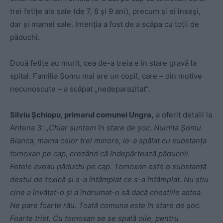
trei fetițe ale sale (de 7, 8 și 9 ani), precum și ei înseși,
dar și mamei sale. Intenția a fost de a scăpa cu toții de
păduchi.
Două fetițe au murit, cea de-a treia e în stare gravă la
spital. Familia Șomu mai are un copil, care – din motive
necunoscute – a scăpat „nedeparazitat”.
Silviu Şchiopu, primarul comunei Ungra,
a oferit detalii la
Antena 3:
„Chiar suntem în stare de şoc. Numita Şomu
Bianca, mama celor trei minore, le-a spălat cu substanţa
tomoxan pe cap, crezând că îndepărtează păduchii.
Fetele aveau păduchi pe cap. Tomoxan este o substanţă
destul de toxică şi s-a întâmplat ce s-a întâmplat. Nu ştiu
cine a învăţat-o şi a îndrumat-o să dacă chestiile astea.
Ne pare foarte rău. Toată comuna este în stare de şoc.
Foarte trist. Cu tomoxan se se spală oile, pentru