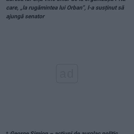
care, „la rugămintea lui Orban”, l-a susținut să
ajungă senator
ad
*
George Simion – acțiuni de aurolac politic,