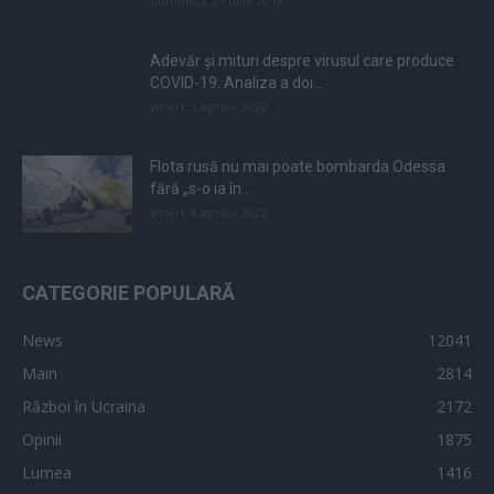
duminică, 21 iulie 2019
Adevăr și mituri despre virusul care produce
COVID-19. Analiza a doi...
vineri, 3 aprilie 2020
Flota rusă nu mai poate bombarda Odessa
fără „s-o ia în...
vineri, 8 aprilie 2022
CATEGORIE POPULARĂ
News
12041
Main
2814
Război în Ucraina
2172
Opinii
1875
Lumea
1416