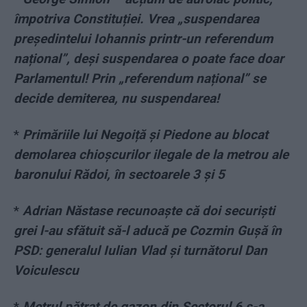
împotriva Constituției. Vrea „suspendarea
președintelui Iohannis printr-un referendum
național”, deși suspendarea o poate face doar
Parlamentul! Prin „referendum național” se
decide demiterea, nu suspendarea!
*
Primăriile lui Negoiță și Piedone au blocat
demolarea chioșcurilor ilegale de la metrou ale
baronului Rădoi, în sectoarele 3 și 5
*
Adrian Năstase recunoaște că doi securiști
grei l-au sfătuit să-l aducă pe Cozmin Gușă în
PSD: generalul Iulian Vlad și turnătorul Dan
Voiculescu
*
Metrul pătrat de gazon din Sectorul 6 s-a