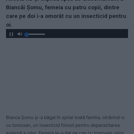
Biancăi Șomu, femeia cu patru copii, dintre
care pe doi i-a omorât cu un insecticid pentru
oi.
Bianca Șomu și-a băgat în spital toată familia, otrăvind-o
cu tomoxan, un insecticid folosit pentru deparazitarea
externă a oilor. Femeia le-a dat pe cap cu tomoxan celor