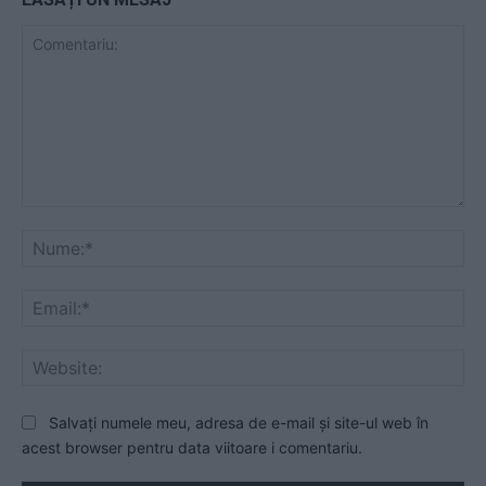
Comentariu:
Nu
Ema
Web
Salvați numele meu, adresa de e-mail și site-ul web în
acest browser pentru data viitoare i comentariu.