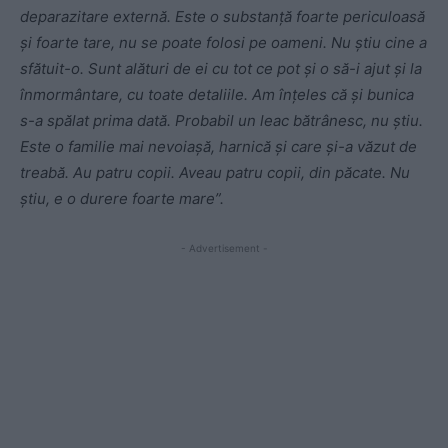
deparazitare externă. Este o substanţă foarte periculoasă
şi foarte tare, nu se poate folosi pe oameni. Nu ştiu cine a
sfătuit-o. Sunt alături de ei cu tot ce pot şi o să-i ajut şi la
înmormântare, cu toate detaliile. Am înţeles că şi bunica
s-a spălat prima dată. Probabil un leac bătrânesc, nu ştiu.
Este o familie mai nevoiaşă, harnică şi care şi-a văzut de
treabă. Au patru copii. Aveau patru copii, din păcate. Nu
ştiu, e o durere foarte mare”.
- Advertisement -