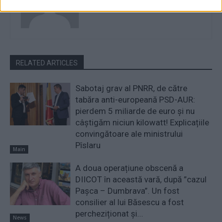
RELATED ARTICLES
Sabotaj grav al PNRR, de către
tabăra anti-europeană PSD-AUR:
pierdem 5 miliarde de euro și nu
câștigăm niciun kilowatt! Explicațiile
convingătoare ale ministrului
Pîslaru
Main
A doua operațiune obscenă a
DIICOT în această vară, după ”cazul
Pașca – Dumbrava”. Un fost
consilier al lui Băsescu a fost
percheziționat și...
News