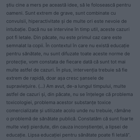
ştiu cine a mers pe această idee, să le folosească pentru
oameni. Sunt extrem de grave, sunt combinate cu
convulsii, hiperactivitate şi de multe ori este nevoie de
intubaţie. Dacă nu se intervine în timp util, aceste cazuri
pot fi letale. Din păcate, nu este primul caz care este
semnalat la copii. În contextul în care nu există educaţie
pentru sănătate, nu sunt difuzate toate aceste norme de
protecţie, vom constata de fiecare dată că sunt tot mai
multe astfel de cazuri. În plus, intervenţia trebuie să fie
extrem de rapidă, doar aşa cresc şansele de
supravieţuire. (…) Am avut, de-a lungul timpului, multe
astfel de cazuri şi, din păcate, nu se înţelege că problema
toxicologiei, problema acestor substanţe toxice
comercializate şi utilizate acolo unde nu trebuie, rămâne
o problemă de sănătate publică. Constatăm că sunt foarte
multe vieţi pierdute, din cauza inconştienţei, a lipsei de
educaţie. Lipsa educaţiei pentru sănătate poate fi letală”.