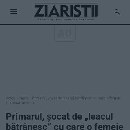
ad
Acasă
News
Primarul, șocat de "leacul bătrânesc" cu care o femeie
și-a omorât două...
Primarul, șocat de „leacul
bătrânesc” cu care o femeie