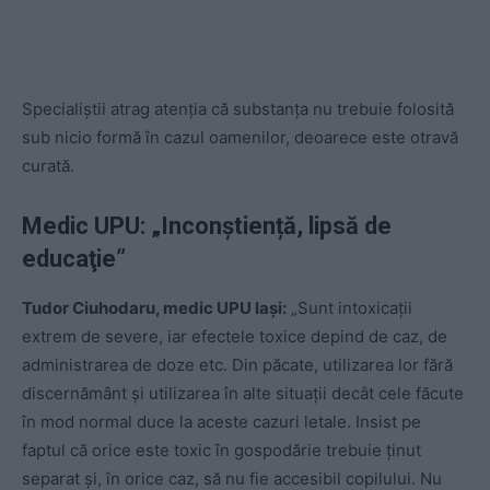
Specialiştii atrag atenţia că substanţa nu trebuie folosită
sub nicio formă în cazul oamenilor, deoarece este otravă
curată.
Medic UPU: „Inconștiență, lipsă de
educaţie”
Tudor Ciuhodaru, medic UPU Iași:
„Sunt intoxicații
extrem de severe, iar efectele toxice depind de caz, de
administrarea de doze etc. Din păcate, utilizarea lor fără
discernământ și utilizarea în alte situații decât cele făcute
în mod normal duce la aceste cazuri letale. Insist pe
faptul că orice este toxic în gospodărie trebuie ţinut
separat şi, în orice caz, să nu fie accesibil copilului. Nu