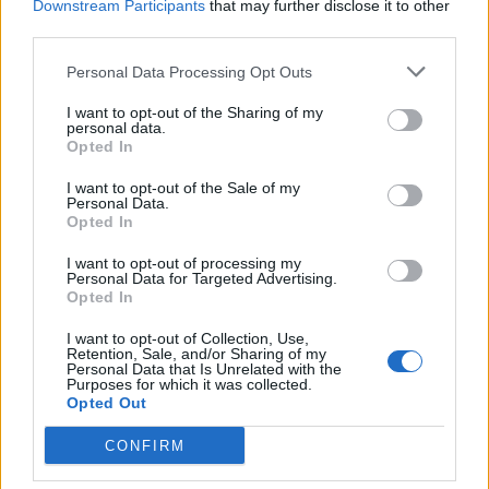
Downstream Participants
that may further disclose it to other
TAGS
fetițe moarte
păduchi
tomoxan
Ungra
third parties.
Personal Data Processing Opt Outs
I want to opt-out of the Sharing of my
personal data.
Opted In
I want to opt-out of the Sale of my
Personal Data.
Opted In
Articolul precedent
Articolul următor
Un șef de echipaj SMURD,
Dan Puric, delir
I want to opt-out of processing my
arestat preventiv pentru
conspiraționist: „S-a dat ordin
Personal Data for Targeted Advertising.
pedofilie. A agresat sexual o
să se stingă pandemia… la cei
Opted In
fată de 14 ani
care ascultă de ordine pe
I want to opt-out of Collection, Use,
unitate”
Retention, Sale, and/or Sharing of my
Personal Data that Is Unrelated with the
Purposes for which it was collected.
Opted Out
Redacţia
CONFIRM