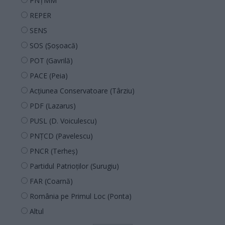
PNȚMM
REPER
SENS
SOS (Șoșoacă)
POT (Gavrilă)
PACE (Peia)
Acțiunea Conservatoare (Târziu)
PDF (Lazarus)
PUSL (D. Voiculescu)
PNȚCD (Pavelescu)
PNCR (Terheș)
Partidul Patrioților (Surugiu)
FAR (Coarnă)
România pe Primul Loc (Ponta)
Altul