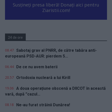
Susțineți presa liberă! Donați aici pentru
Ziaristii.com!
24 de ore
08.47
Sabotaj grav al PNRR, de către tabăra anti-
europeană PSD-AUR: pierdem 5...
06.44
De ce nu avem baterii
20.57
Ortodoxia nucleară a lui Kirill
19.06
A doua operațiune obscenă a DIICOT în această
vară, după ”cazul...
08.18
Ne-au furat străinii Dunărea!