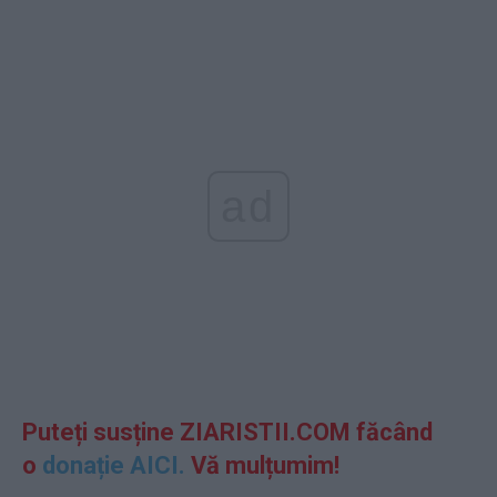
ad
Puteți susține ZIARISTII.COM făcând
o
donație AICI.
Vă mulțumim!