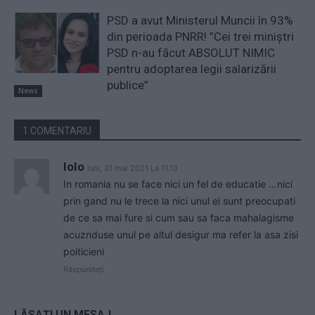
PSD a avut Ministerul Muncii în 93%
din perioada PNRR! ”Cei trei miniştri
PSD n-au făcut ABSOLUT NIMIC
pentru adoptarea legii salarizării
publice”
News
1 COMENTARIU
lolo
luni, 31 mai 2021 La 11.13
In romania nu se face nici un fel de educatie …nici
prin gand nu le trece la nici unul ei sunt preocupati
de ce sa mai fure si cum sau sa faca mahalagisme
acuznduse unul pe altul desigur ma refer la asa zisi
poiticieni
Răspundeți
LĂSAȚI UN MESAJ