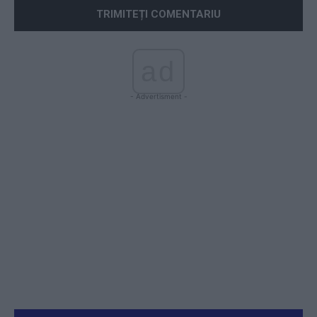
ad
- Advertisment -