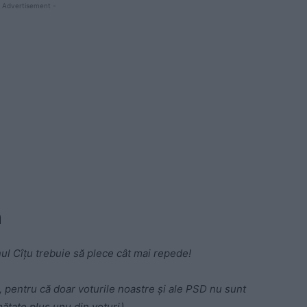
 Advertisement -
n
l Cîțu trebuie să plece cât mai repede!
, pentru că doar voturile noastre și ale PSD nu sunt
ătate plus unu din voturi).