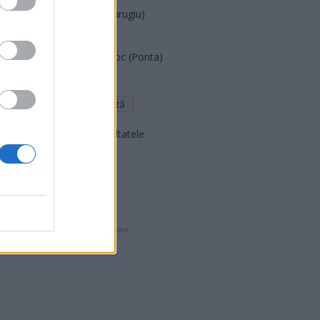
Partidul Patrioților (Surugiu)
FAR (Coarnă)
România pe Primul Loc (Ponta)
Altul
Arată rezultatele
Arhiva sondajelor
- Advertisment -