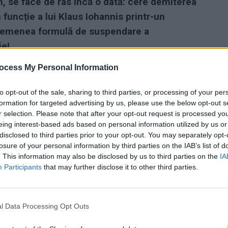
 se face de râs încă o dată: cere demiterea
funcție a lui Klaus Iohannis printr-un
asemenea formulă de suspendare a
ie!
ocess My Personal Information
to opt-out of the sale, sharing to third parties, or processing of your per
formation for targeted advertising by us, please use the below opt-out s
r selection. Please note that after your opt-out request is processed y
eing interest-based ads based on personal information utilized by us or
disclosed to third parties prior to your opt-out. You may separately opt-
losure of your personal information by third parties on the IAB’s list of
. This information may also be disclosed by us to third parties on the
IA
Participants
that may further disclose it to other third parties.
l Data Processing Opt Outs