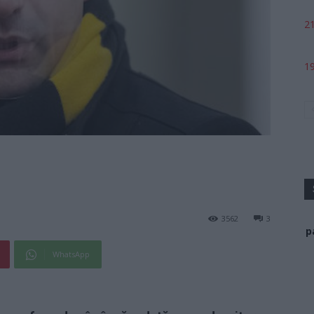
21
19
3562
3
p
WhatsApp