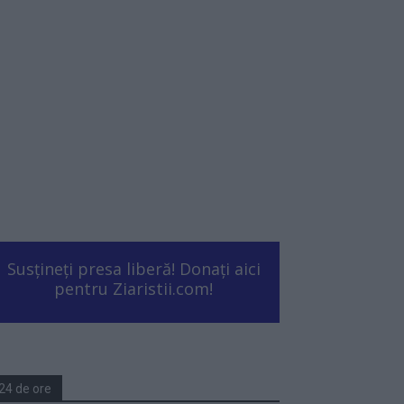
Susțineți presa liberă! Donați aici
pentru Ziaristii.com!
24 de ore