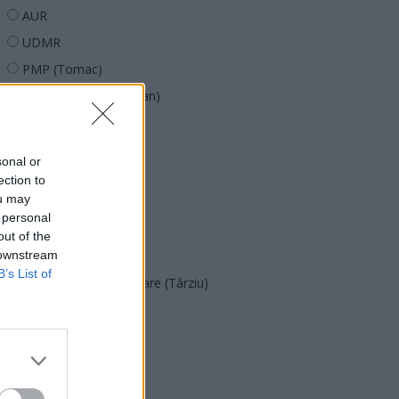
AUR
UDMR
PMP (Tomac)
Forța Dreptei (L. Orban)
PNȚMM
REPER
sonal or
SENS
ection to
ou may
SOS (Șoșoacă)
 personal
POT (Gavrilă)
out of the
 downstream
PACE (Peia)
B’s List of
Acțiunea Conservatoare (Târziu)
PDF (Lazarus)
PUSL (D. Voiculescu)
PNȚCD (Pavelescu)
PNCR (Terheș)