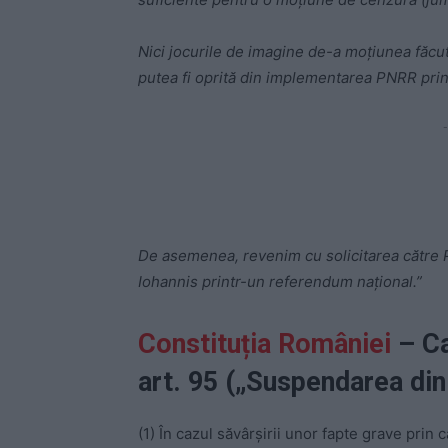
Nici jocurile de imagine de-a moțiunea făcu
putea fi oprită din implementarea PNRR prin
-
De asemenea, revenim cu solicitarea către P
Iohannis printr-un referendum național.”
Constituția României
– Ca
art. 95 („Suspendarea din
(1) În cazul săvârşirii unor fapte grave prin