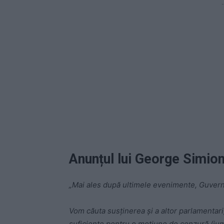
-
Anunțul lui George Simio
„Mai ales după ultimele evenimente, Guvernu
Vom căuta susținerea și a altor parlamentari
suficiente pentru o moțiune de cenzură (jum