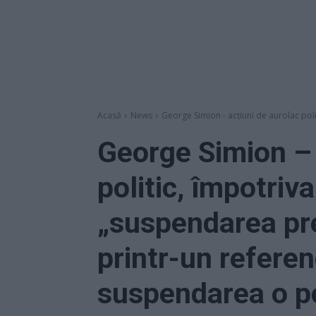
Acasă
News
George Simion - acțiuni de aurolac poli
George Simion – 
politic, împotriv
„suspendarea pre
printr-un refere
suspendarea o p