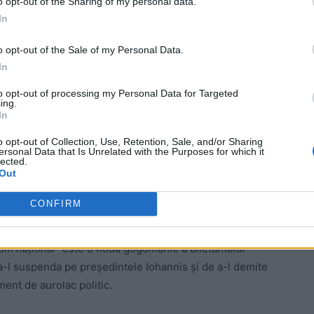
o opt-out of the Sharing of my personal data.
In
isă într-p postare pe Facebook, vine la două
o opt-out of the Sale of my Personal Data.
In
ntului,
l-a confundat pe Mihai Eminescu cu
in măruntul poet băcăuan!
to opt-out of processing my Personal Data for Targeted
ing.
In
cedură de suspendare a președintelui: în Parlament,
lor. Așadar, formula
„suspendarea printr-un
o opt-out of Collection, Use, Retention, Sale, and/or Sharing
ersonal Data that Is Unrelated with the Purposes for which it
lected.
Out
miterea Preşedintelui”
(prevăzută la Cap. II, art. 95,
CONFIRM
ăcută de Parlament.
um național”
este o nouă gogomănie a diletantului
a-l suspenda pe președintele Iohannis și de a-l demite
ent de aurolac politic.