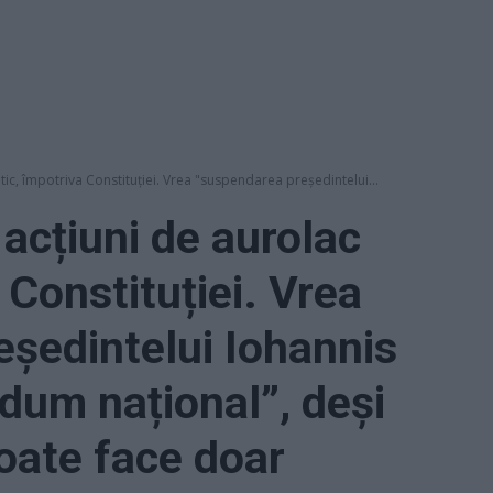
tic, împotriva Constituției. Vrea "suspendarea președintelui...
acțiuni de aurolac
a Constituției. Vrea
ședintelui Iohannis
ndum național”, deși
oate face doar