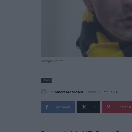
George Simion
News
-
De
Robert Mateescu
vineri, 28 mai 2021
Facebook
X
Pinterest