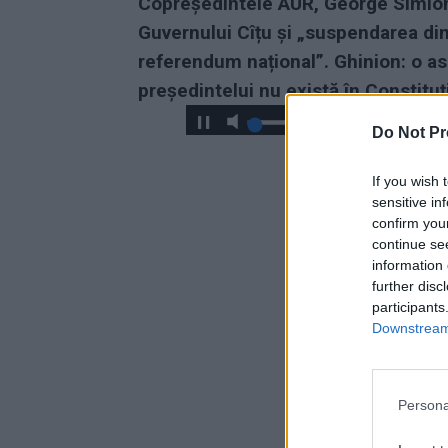
Copreședintele AUR, George Simion,
Guvernului Cîțu și „suspendarea din 
referendum național”. Ghinion: o 
președintelui nu există în Constituț
Do Not Pr
If you wish 
sensitive in
confirm you
continue se
information 
further disc
participants
Downstream 
Persona