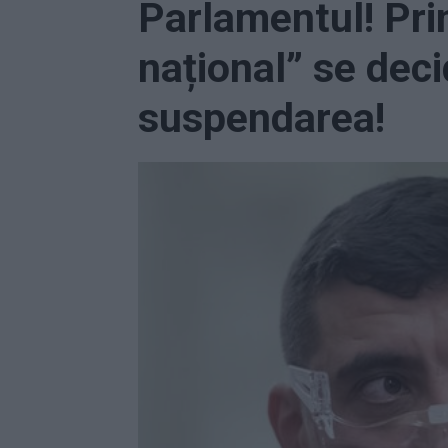
Parlamentul! Pr
național” se dec
suspendarea!