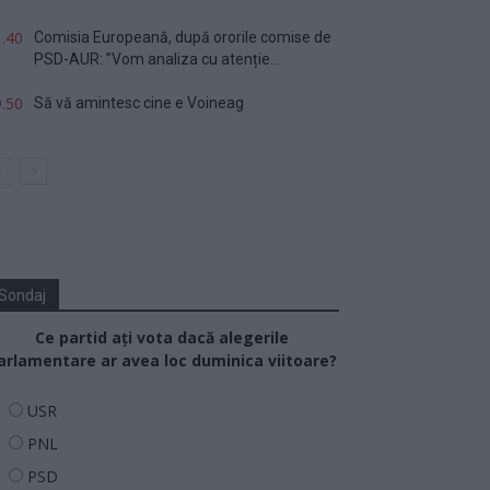
.40
Comisia Europeană, după ororile comise de
PSD-AUR: ”Vom analiza cu atenție...
.50
Să vă amintesc cine e Voineag
Sondaj
Ce partid ați vota dacă alegerile
arlamentare ar avea loc duminica viitoare?
USR
PNL
PSD