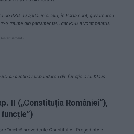
te de PSD nu ajută: miercuri, în Parlament, guvernarea
tr-o treime din parlamentari, dar PSD a votat pentru.
 Advertisement -
SD să susțină suspendarea din funcție a lui Klaus
p. II („Constituția României”),
 funcție”)
 care încalcă prevederile Constituţiei, Preşedintele