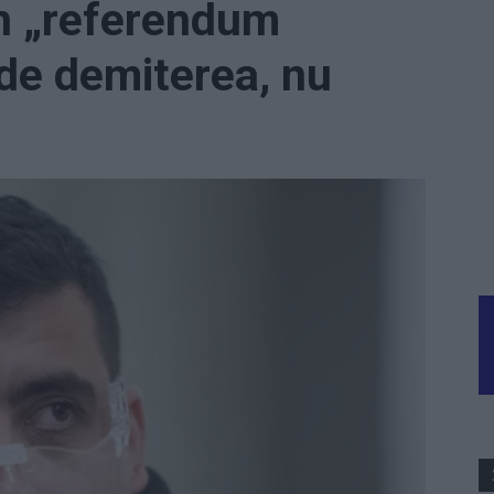
in „referendum
ide demiterea, nu